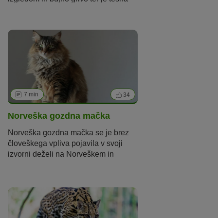
sorodnica sibirske mačke. Preberite
več na zoohit!
7 min
34
Norveška gozdna mačka
Norveška gozdna mačka se je brez
človeškega vpliva pojavila v svoji
izvorni deželi na Norveškem in
osvaja srca s svojim divjim videzom
in pristnim značajem. Toda
Norvežanka ni izvirna le pri svojem
značaju!