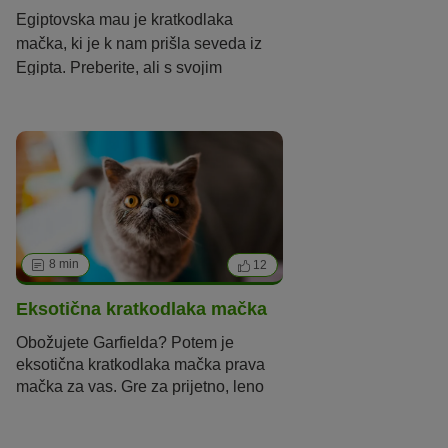
Egiptovska mau je kratkodlaka
mačka, ki je k nam prišla seveda iz
Egipta. Preberite, ali s svojim
značajem spominja na faraone.
8 min
12
Eksotična kratkodlaka mačka
Obožujete Garfielda? Potem je
eksotična kratkodlaka mačka prava
mačka za vas. Gre za prijetno, leno
mačko, ki rada poležava pred
televizijo in vas zabava s svojimi