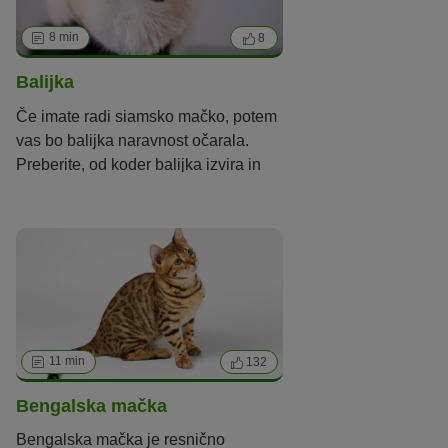
8 min
8
Balijka
Če imate radi siamsko mačko, potem
vas bo balijka naravnost očarala.
Preberite, od koder balijka izvira in
kako je povezana s siamsko mačko.
11 min
132
Bengalska mačka
Bengalska mačka je resnično