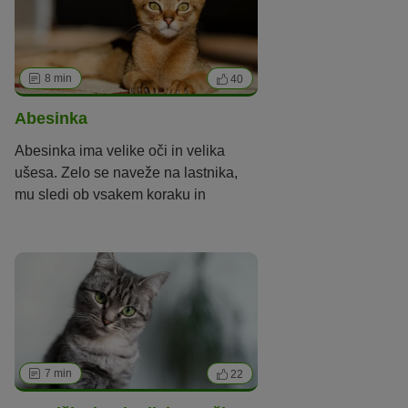
Moja mačka naj bo
8 min
40
Abesinka
Abesinka ima velike oči in velika
ušesa. Zelo se naveže na lastnika,
mu sledi ob vsakem koraku in
spremlja njegova dejanja.
Izgled
Velikost
Mala
Srednje velika
Velika
Dlaka
Brez dlake / hipoalergena
Kratkodlaka
Dolgodlaka
7 min
22
Barva
Črna
Modra / siva
Činčila
Kremna