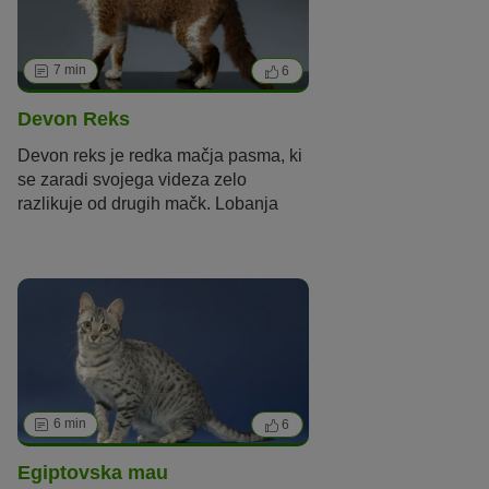
7 min
6
Devon Reks
Devon reks je redka mačja pasma, ki
se zaradi svojega videza zelo
razlikuje od drugih mačk. Lobanja
pasme devon reks je dokaj ravna in
se ponaša z zelo velikimi štrlečimi
ušesi in ogromnimi očmi.
6 min
6
Egiptovska mau