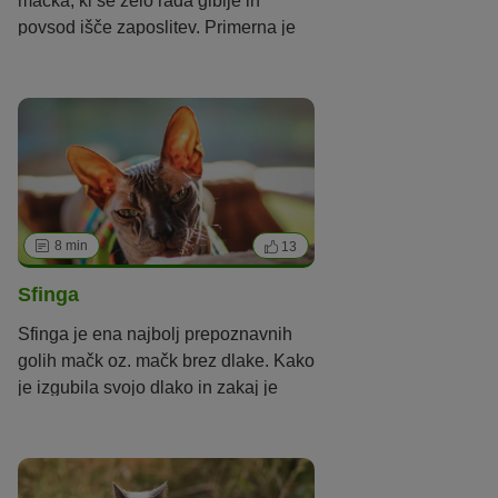
mačka, ki se zelo rada giblje in
povsod išče zaposlitev. Primerna je
tudi za družine z otroki.
8 min
13
Sfinga
Sfinga je ena najbolj prepoznavnih
golih mačk oz. mačk brez dlake. Kako
je izgubila svojo dlako in zakaj je
nastanek te pasme sporen?