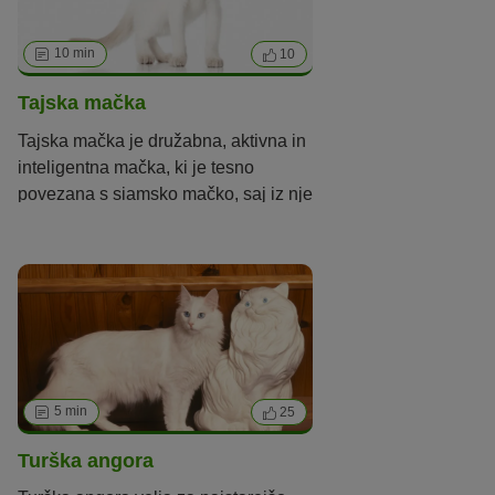
perzijske in siamske mačke!
10 min
10
Tajska mačka
Tajska mačka je družabna, aktivna in
inteligentna mačka, ki je tesno
povezana s siamsko mačko, saj iz nje
tudi izvira.
5 min
25
Turška angora