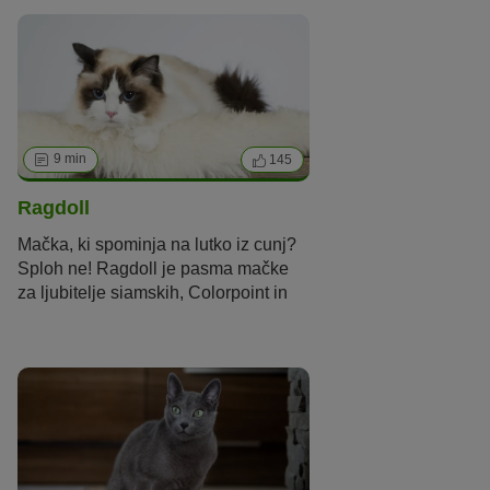
9 min
145
Ragdoll
Mačka, ki spominja na lutko iz cunj?
Sploh ne! Ragdoll je pasma mačke
za ljubitelje siamskih, Colorpoint in
drugih Point-mačk. Nežni velikan pa
ne prepriča le s čudovito dlako,
njegovo nenavadno barvo in sijoče
modrimi očmi…