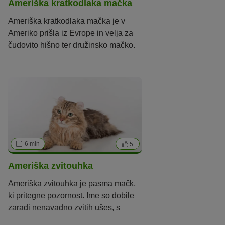
Ameriška kratkodlaka mačka
Bela
Vijolična
Ameriška kratkodlaka mačka je v
Rjava / čokoladna / siva
Ameriko prišla iz Evrope in velja za
čudovito hišno ter družinsko mačko.
Vzorec
Tigrast
Želvast / tribarvni / calico
Dvobarvni / tuxedo / van
Colourpoint
6 min
5
Ameriška zvitouhka
Ameriška zvitouhka je pasma mačk,
ki pritegne pozornost. Ime so dobile
zaradi nenavadno zvitih ušes, s
široko osnovo in zaobljenimi