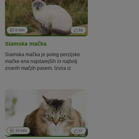
6 min
59
Siamska mačka
Siamska mačka je poleg perzijske
mačke ena najstarejših in najbolj
znanih mačjih pasem. Izvira iz
jugovzhodne Azije, natančneje iz
Siama, ki danes spada pod Tajsko.
Tam so jo častili kot tempeljsko
mačko. Proti koncu 19. stoletja so
prve siamske mačke prišle v Anglijo,
kjer so jih vzredili v čistokrvne mačke.
Leta 1892 so določili prve standarde
za pasmo siamske mačke. Siamske
mačke vzrejajo v Nemčiji od leta
10 min
37
1927. Nekaj let kasneje pa so se