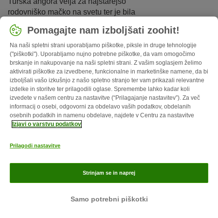
Turška angora velja za najstarejšo
rodovniško mačko na svetu ter je bila
doma na dvorih sultanov in kraljev.
Pomagajte nam izboljšati zoohit!
Poznavalci te pasme cenijo njeno
svilnato dlako in elegantne gibe.
Na naši spletni strani uporabljamo piškotke, piksle in druge tehnologije
("piškotki"). Uporabljamo nujno potrebne piškotke, da vam omogočimo
Turške angore so inteligentne,
igrive
brskanje in nakupovanje na naši spletni strani. Z vašim soglasjem želimo
in ljubeznive
mačke
.
aktivirati piškotke za izvedbene, funkcionalne in marketinške namene, da bi
izboljšali vašo izkušnjo z našo spletno stranjo ter vam prikazali relevantne
izdelke in storitve ter prilagodili oglase. Spremembe lahko kadar koli
izvedete v našem centru za nastavitve (“Prilagajanje nastavitev”). Za več
informacij o osebi, odgovorni za obdelavo vaših podatkov, obdelanih
osebnih podatkih in namenu obdelave, najdete v Centru za nastavitve
8 min
26
Izjavi o varstvu podatkov
Turška van mačka
Prilagodi nastavitve
Turška van mačka je ena izmed
redkih pasemskih mačk, ki naravnost
Strinjam se in naprej
obožuje plavati v hladni vodi.
Samo potrebni piškotki