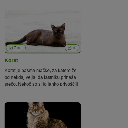
7 min
10
Korat
Korat je pasma mačke, za katero že
od nekdaj velja, da lastniku prinaša
srečo. Nekoč so si jo lahko privoščili
samo kralji. Kakšen pa je njen značaj
in kako skrbeti zanjo? Več na zoohit!