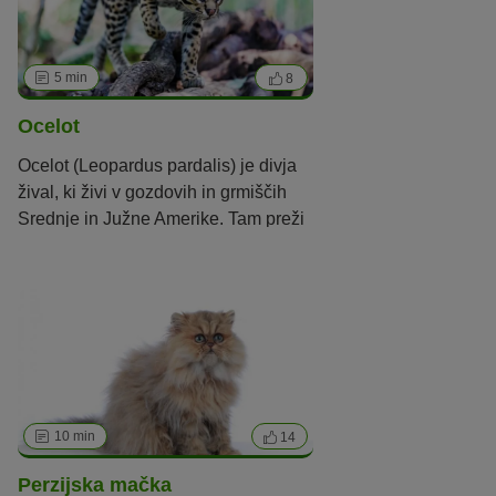
5 min
8
Ocelot
Ocelot (Leopardus pardalis) je divja
žival, ki živi v gozdovih in grmiščih
Srednje in Južne Amerike. Tam preži
kot nočni samotar in se prehranjuje z
glodavci, plazilci in ribami.
10 min
14
Perzijska mačka