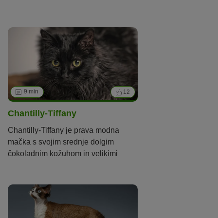
igra s svojim lastnikom.
9 min
12
Chantilly-Tiffany
Chantilly-Tiffany je prava modna
mačka s svojim srednje dolgim
čokoladnim kožuhom in velikimi
zelenimi očmi. Kakšen pa je njen
značaj in od kod izvira?