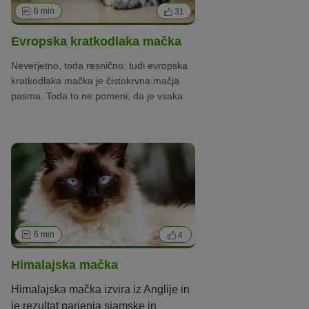
6 min
31
Evropska kratkodlaka mačka
Neverjetno, toda resnično: tudi evropska
kratkodlaka mačka je čistokrvna mačja
pasma. Toda to ne pomeni, da je vsaka
mačka, katere pasme ne poznamo,
evropska kratkodlaka mačka, saj ima tudi
ta pasma svoje pasemske standarde.
6 min
4
Himalajska mačka
Himalajska mačka izvira iz Anglije in
je rezultat parjenja siamske in