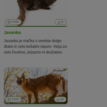
4 min
6
Javanka
Javanka je mačka s srednje dolgo
dlako in zelo košatim repom. Velja za
zelo živahno, prijazno in družabno
mačko.
5 min
14