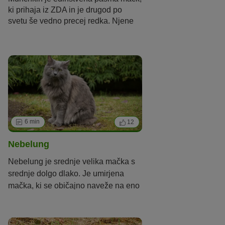
ki prihaja iz ZDA in je drugod po
svetu še vedno precej redka. Njene
značilne kratke tace so nastale zaradi
naključne genske napake. Njene
kratke tace pa poleg vsega še
dodatno poudarja njen poseben
značaj, zaradi česar je med rejci in
oboževalci zares priljubljena.
6 min
12
Nebelung
Nebelung je srednje velika mačka s
srednje dolgo dlako. Je umirjena
mačka, ki se običajno naveže na eno
osebo.