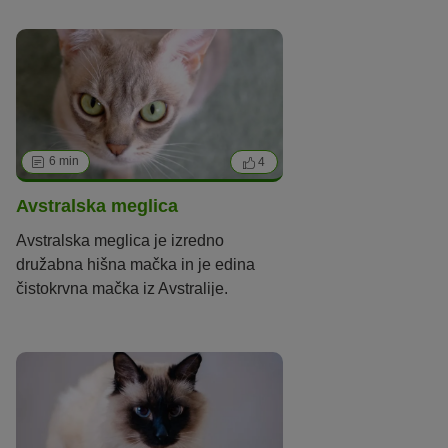
konicami. »Shulamith« je prednica
vseh ameriških zvitouhk.
6 min
4
Avstralska meglica
Avstralska meglica je izredno
družabna hišna mačka in je edina
čistokrvna mačka iz Avstralije.