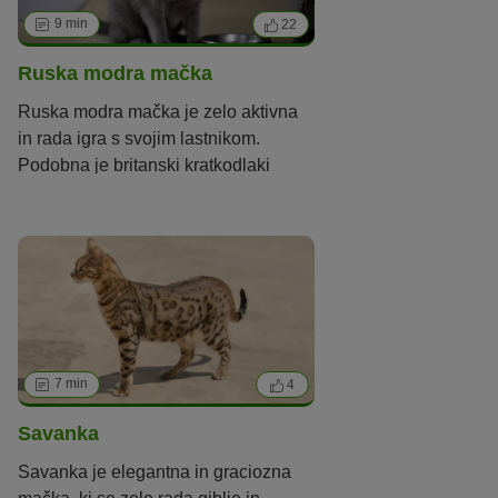
9 min
22
Ruska modra mačka
Ruska modra mačka je zelo aktivna
in rada igra s svojim lastnikom.
Podobna je britanski kratkodlaki
mački, a ima povsem drugačen
značaj.
7 min
4
Savanka
Savanka je elegantna in graciozna