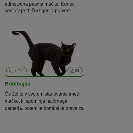
edinstvena pasma mačke. Konec
koncev je "hišni tiger" v pravem
pomenu besede: vzreditelji te pasme
stavijo na kanček divje mačke v krvi.
Divje mačke-hibridi, kot sta
bengalska mačka ali savannah, so
novost v svetu vzrediteljev! Kaj naredi
mačko-hibridno - in kaj morate
upoštevati, če v dnevni sobi srečate
divjo mačko? V našem portretu
pasme boste našli odgovore.
7 min
23
Bombajka
Če želite v svojem stanovanju imeti
mačko, ki spominja na črnega
panterja, potem je bombajka prava za
vas. Več o njenem značaju na zoohit!