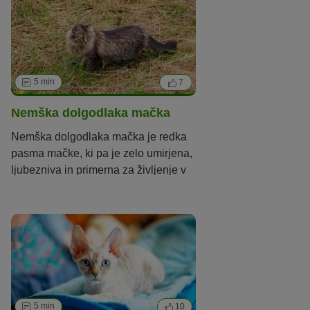
5 min
7
Nemška dolgodlaka mačka
Nemška dolgodlaka mačka je redka
pasma mačke, ki pa je zelo umirjena,
ljubezniva in primerna za življenje v
stanovanju.
5 min
10