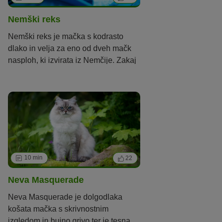
Nemški reks
Nemški reks je mačka s kodrasto
dlako in velja za eno od dveh mačk
nasploh, ki izvirata iz Nemčije. Zakaj
pa ima kodrasto dlako?
10 min
22
Neva Masquerade
Neva Masquerade je dolgodlaka
košata mačka s skrivnostnim
izgledom in bujno grivo ter je tesna