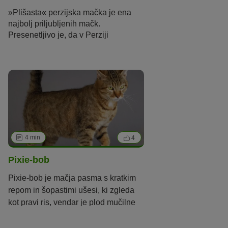
»Plišasta« perzijska mačka je ena
najbolj priljubljenih mačk.
Presenetljivo je, da v Perziji
imenovana kot »Gorbe-iyāāni«
(iranska mačka)‚ pripada najstarejšim
pasmam mačk - in to, čeprav Perzijci,
ki jih danes poznamo, sploh ne
prihajajo iz Orienta!
4 min
4
Pixie-bob
Pixie-bob je mačja pasma s kratkim
repom in šopastimi ušesi, ki zgleda
kot pravi ris, vendar je plod mučilne
vzreje.