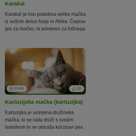
Karakal
Karakal je risu podobna velika mačka
iz sušnih delov Azije in Afrike. Čeprav
gre za mačko, ni primeren za hišnega
ljubljenčka.
8 min
10
Kartuzijska mačka (kartuzijka)
Kartuzijka je umirjena družinska
mačka, ki se rada druži s svojim
lastnikom in se obnaša kot pravi pes.
Je tudi mačka s hrane Sheba.