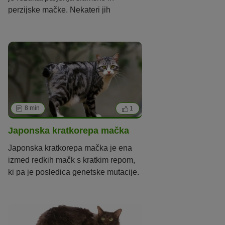
perzijske mačke. Nekateri jih
označujejo kot samostojno pasmo,
drugi jo vidijo bolj kot posebno
različico perzijske mačke.
8 min
1
Japonska kratkorepa mačka
Japonska kratkorepa mačka je ena
izmed redkih mačk s kratkim repom,
ki pa je posledica genetske mutacije.