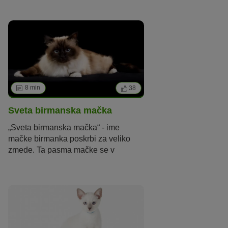
lastnika bo radovedno spremljala
povsod!
8 min
38
Sveta birmanska mačka
„Sveta birmanska mačka“ - ime
mačke birmanka poskrbi za veliko
zmede. Ta pasma mačke se v
angleščini imenuje "Burma" - vendar
se ne sme zamenjati z burmansko
mačko! Dejansko prihaja birmanka iz
francoskega vzrejnega programa 20-
ih let. Tukaj boste izvedeli več o tej
pasmi, ki je odlična kombinacija