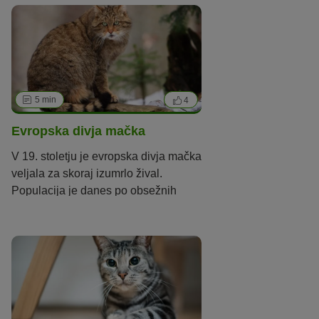
močnimi nogami ter veliko glavo s
ploskim nosom.
5 min
4
Evropska divja mačka
V 19. stoletju je evropska divja mačka
veljala za skoraj izumrlo žival.
Populacija je danes po obsežnih
zaščitnih ukrepih okrepljena. Gre za
divje živali, ki niso primerne za hišne
ljubljenčke.