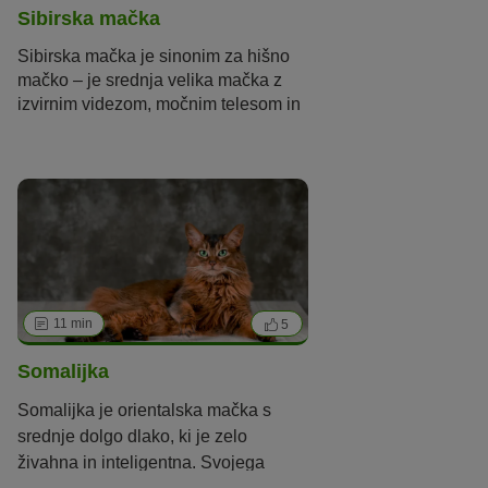
razširile po celem svetu.
Sibirska mačka
Sibirska mačka je sinonim za hišno
mačko – je srednja velika mačka z
izvirnim videzom, močnim telesom in
srednje dolgo dlako, ki je nastala
brez vpliva človeka v njenem
domačem kraju v Rusiji. Mačko
načrtno vzrejajo šele od 80. let
prejšnjega stoletja.
11 min
5
Somalijka
Somalijka je orientalska mačka s
srednje dolgo dlako, ki je zelo
živahna in inteligentna. Svojega