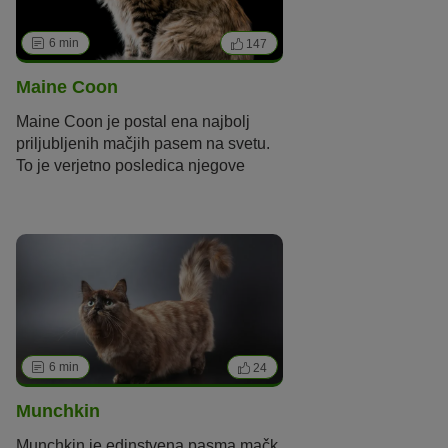
6 min
147
Maine Coon
Maine Coon je postal ena najbolj
priljubljenih mačjih pasem na svetu.
To je verjetno posledica njegove
preprostosti, robustnosti in
čudovitega značaja.
6 min
24
Munchkin
Munchkin je edinstvena pasma mačk,