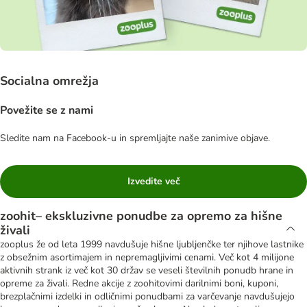
Socialna omrežja
Povežite se z nami
Sledite nam na Facebook-u in spremljajte naše zanimive objave.
Izvedite več
zoohit– ekskluzivne ponudbe za opremo za hišne
živali
zooplus že od leta 1999 navdušuje hišne ljubljenčke ter njihove lastnike
z obsežnim asortimajem in nepremagljivimi cenami. Več kot 4 milijone
aktivnih strank iz več kot 30 držav se veseli številnih ponudb hrane in
opreme za živali. Redne akcije z zoohitovimi darilnimi boni, kuponi,
brezplačnimi izdelki in odličnimi ponudbami za varčevanje navdušujejo