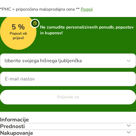
*PMC = priporočena maloprodajna cena **
Pogoji
5 %
Ne zamudite personaliziranih ponudb, popustov
in kuponov!
Popust ob
prijavi!
Izberite svojega hišnega ljubljenčka
Prijavite se
Informacije
Prednosti
Nakupovanje