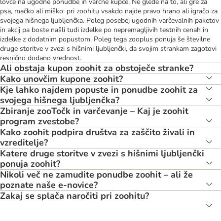
lovce na ugodne ponudbe in varčne kupce. Ne glede na to, ali gre za
psa, mačko ali miško: pri zoohitu vsakdo najde pravo hrano ali igračo za
svojega hišnega ljubljenčka. Poleg posebej ugodnih varčevalnih paketov
in akcij pa boste našli tudi izdelke po nepremagljivih testnih cenah in
izdelke z dodatnim popustom. Poleg tega zooplus ponuja še številne
druge storitve v zvezi s hišnimi ljubljenčki, da svojim strankam zagotovi
resnično dodano vrednost.
Ali obstaja kupon zoohit za obstoječe stranke?
Kako unovčim kupone zoohit?
Kje lahko najdem popuste in ponudbe zoohit za
svojega hišnega ljubljenčka?
Zbiranje zooTočk in varčevanje – Kaj je zoohit
program zvestobe?
Kako zoohit podpira društva za zaščito živali in
vzreditelje?
Katere druge storitve v zvezi s hišnimi ljubljenčki
ponuja zoohit?
Nikoli več ne zamudite ponudbe zoohit – ali že
poznate naše e-novice?
Zakaj se splača naročiti pri zoohitu?