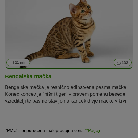
11 min
132
Bengalska mačka
Bengalska mačka je resnično edinstvena pasma mačke.
Konec koncev je "hišni tiger" v pravem pomenu besede:
vzreditelji te pasme stavijo na kanček divje mačke v krvi.
Divje mačke-hibridi, kot sta bengalska mačka ali
savannah, so novost v svetu vzrediteljev! Kaj naredi
mačko-hibridno - in kaj morate upoštevati, če v dnevni sobi
srečate divjo mačko? V našem portretu pasme boste našli
*PMC = priporočena maloprodajna cena
**Pogoji
odgovore.