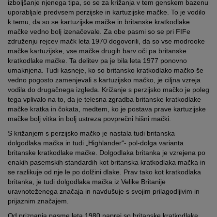
izboljšanje njenega tipa, so se za križanja v tem genskem bazenu
uporabljale predvsem perzijske in kartuzijske mačke. To je vodilo
k temu, da so se kartuzijske mačke in britanske kratkodlake
mačke vedno bolj izenačevale. Za obe pasmi so se pri FIFe
združenju rejcev mačk leta 1970 dogovorili, da so vse modrooke
mačke kartuzijske, vse mačke drugih barv oči pa britanske
kratkodlake mačke. Ta delitev pa je bila leta 1977 ponovno
umaknjena. Tudi kasneje, ko so britansko kratkodlako mačko še
vedno pogosto zamenjevali s kartuzijsko mačko, je ciljna vzreja
vodila do drugačnega izgleda. Križanje s perzijsko mačko je poleg
tega vplivalo na to, da je telesna zgradba britanske kratkodlake
mačke kratka in čokata, medtem, ko je postava prave kartuzijske
mačke bolj vitka in bolj ustreza povprečni hišni mački.
S križanjem s perzijsko mačko je nastala tudi britanska
dolgodlaka mačka in tudi „Highlander“- pol-dolga varianta
britanske kratkodlake mačke. Dolgodlaka britanka je vzrejena po
enakih pasemskih standardih kot britanska kratkodlaka mačka in
se razlikuje od nje le po dolžini dlake. Prav tako kot kratkodlaka
britanka, je tudi dolgodlaka mačka iz Velike Britanije
uravnoteženega značaja in navdušuje s svojim prilagodljivim in
prijaznim značajem.
Od priznanja pasme leta 1980 naprej so britanske kratkodlake