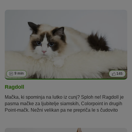
9 min
145
Ragdoll
Mačka, ki spominja na lutko iz cunj? Sploh ne! Ragdoll je
pasma mačke za ljubitelje siamskih, Colorpoint in drugih
Point-mačk. Nežni velikan pa ne prepriča le s čudovito
dlako, njegovo nenavadno barvo in sijoče modrimi očmi…