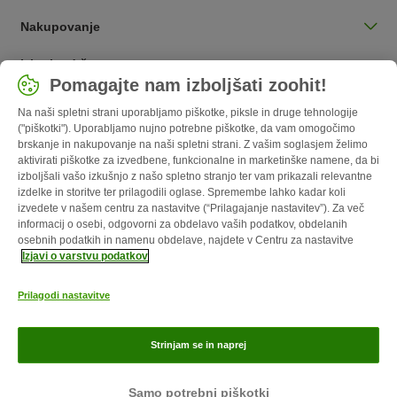
Nakupovanje
Izberite državo
Pomagajte nam izboljšati zoohit!
Slovenija / SI
Na naši spletni strani uporabljamo piškotke, piksle in druge tehnologije
("piškotki"). Uporabljamo nujno potrebne piškotke, da vam omogočimo
Follow zooplus
brskanje in nakupovanje na naši spletni strani. Z vašim soglasjem želimo
aktivirati piškotke za izvedbene, funkcionalne in marketinške namene, da bi
izboljšali vašo izkušnjo z našo spletno stranjo ter vam prikazali relevantne
izdelke in storitve ter prilagodili oglase. Spremembe lahko kadar koli
izvedete v našem centru za nastavitve (“Prilagajanje nastavitev”). Za več
informacij o osebi, odgovorni za obdelavo vaših podatkov, obdelanih
osebnih podatkih in namenu obdelave, najdete v Centru za nastavitve
Izjavi o varstvu podatkov
Prilagodi nastavitve
O nas
Kariera
Več o podjetju
Impresum
Pogoji poslovanja
Odstopni obrazec
Odpadki in predpisi glede varovanja okolja
Strinjam se in naprej
Kontakt
Stroški pošiljanja in čas dostave
Načini plačila
zoohit magazin je objavljen s strani zooplus SE © zooplus SE 2026
Samo potrebni piškotki