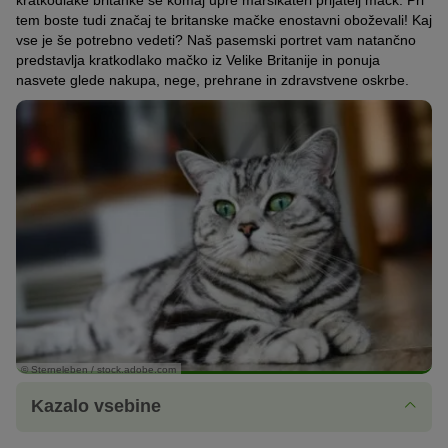
kratkodlake britanke se komaj upre marsikateri prijatelj mačk. Pri
tem boste tudi značaj te britanske mačke enostavni oboževali! Kaj
vse je še potrebno vedeti? Naš pasemski portret vam natančno
predstavlja kratkodlako mačko iz Velike Britanije in ponuja
nasvete glede nakupa, nege, prehrane in zdravstvene oskrbe.
© Sterneleben / stock.adobe.com
Kazalo vsebine