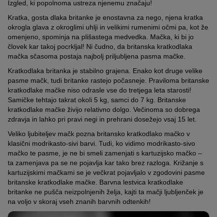
Izgled, ki popolnoma ustreza njenemu značaju!
Kratka, gosta dlaka britanke je enostavna za nego, njena kratka
okrogla glava z okroglimi uhlji in velikimi rumenimi očmi pa, kot že
omenjeno, spominja na plišastega medvedka. Mačka, ki bi jo
človek kar takoj pocrkljal! Ni čudno, da britanska kratkodlaka
mačka sčasoma postaja najbolj priljubljena pasma mačke.
Kratkodlaka britanka je stabilno grajena. Enako kot druge velike
pasme mačk, tudi britanke rastejo počasneje. Praviloma britanske
kratkodlake mačke niso odrasle vse do tretjega leta starosti!
Samičke tehtajo takrat okoli 5 kg, samci do 7 kg. Britanske
kratkodlake mačke živijo relativno dolgo. Večinoma so dobrega
zdravja in lahko pri pravi negi in prehrani dosežejo vsaj 15 let.
Veliko ljubiteljev mačk pozna britansko kratkodlako mačko v
klasični modrikasto-sivi barvi. Tudi, ko vidimo modrikasto-sivo
mačko te pasme, je ne bi smeli zamenjati s kartuzijsko mačko –
ta zamenjava pa se ne pojavlja kar tako brez razloga. Križanje s
kartuzijskimi mačkami se je večkrat pojavljalo v zgodovini pasme
britanske kratkodlake mačke. Barvna lestvica kratkodlake
britanke ne pušča neizpolnjenih želja, kajti ta mačji ljubljenček je
na voljo v skoraj vseh znanih barvnih odtenkih!