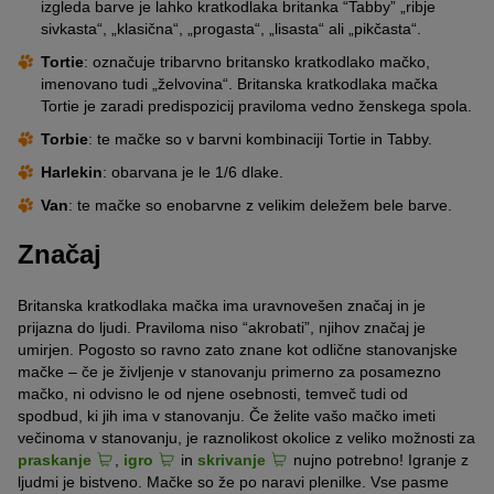
izgleda barve je lahko kratkodlaka britanka “Tabby” „ribje
sivkasta“, „klasična“, „progasta“, „lisasta“ ali „pikčasta“.
Tortie
: označuje tribarvno britansko kratkodlako mačko,
imenovano tudi „želvovina“. Britanska kratkodlaka mačka
Tortie je zaradi predispozicij praviloma vedno ženskega spola.
Torbie
: te mačke so v barvni kombinaciji Tortie in Tabby.
Harlekin
: obarvana je le 1/6 dlake.
Van
: te mačke so enobarvne z velikim deležem bele barve.
Značaj
Britanska kratkodlaka mačka ima uravnovešen značaj in je
prijazna do ljudi. Praviloma niso “akrobati”, njihov značaj je
umirjen. Pogosto so ravno zato znane kot odlične stanovanjske
mačke – če je življenje v stanovanju primerno za posamezno
mačko, ni odvisno le od njene osebnosti, temveč tudi od
spodbud, ki jih ima v stanovanju. Če želite vašo mačko imeti
večinoma v stanovanju, je raznolikost okolice z veliko možnosti za
praskanje
,
igro
in
skrivanje
nujno potrebno! Igranje z
ljudmi je bistveno. Mačke so že po naravi plenilke. Vse pasme