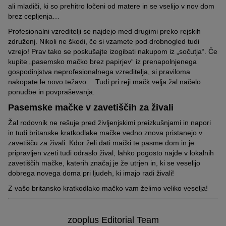
ali mladiči, ki so prehitro ločeni od matere in se vselijo v nov dom
brez cepljenja…
Profesionalni vzreditelji se najdejo med drugimi preko rejskih
združenj. Nikoli ne škodi, če si vzamete pod drobnogled tudi
vzrejo! Prav tako se poskušajte izogibati nakupom iz „sočutja“. Če
kupite „pasemsko mačko brez papirjev“ iz prenapolnjenega
gospodinjstva neprofesionalnega vzreditelja, si praviloma
nakopate le novo težavo… Tudi pri reji mačk velja žal načelo
ponudbe in povpraševanja.
Pasemske mačke v zavetiščih za živali
Žal rodovnik ne rešuje pred življenjskimi preizkušnjami in napori
in tudi britanske kratkodlake mačke vedno znova pristanejo v
zavetišču za živali. Kdor želi dati mački te pasme dom in je
pripravljen vzeti tudi odraslo žival, lahko pogosto najde v lokalnih
zavetiščih mačke, katerih značaj je že utrjen in, ki se veselijo
dobrega novega doma pri ljudeh, ki imajo radi živali!
Z vašo britansko kratkodlako mačko vam želimo veliko veselja!
zooplus Editorial Team