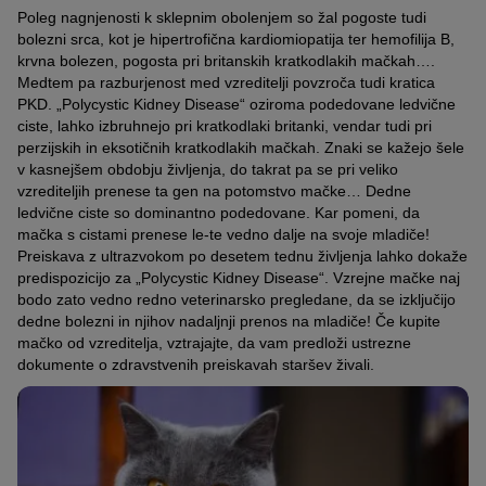
Poleg nagnjenosti k sklepnim obolenjem so žal pogoste tudi
bolezni srca, kot je hipertrofična kardiomiopatija ter hemofilija B,
krvna bolezen, pogosta pri britanskih kratkodlakih mačkah….
Medtem pa razburjenost med vzreditelji povzroča tudi kratica
PKD. „Polycystic Kidney Disease“ oziroma podedovane ledvične
ciste, lahko izbruhnejo pri kratkodlaki britanki, vendar tudi pri
perzijskih in eksotičnih kratkodlakih mačkah. Znaki se kažejo šele
v kasnejšem obdobju življenja, do takrat pa se pri veliko
vzrediteljih prenese ta gen na potomstvo mačke… Dedne
ledvične ciste so dominantno podedovane. Kar pomeni, da
mačka s cistami prenese le-te vedno dalje na svoje mladiče!
Preiskava z ultrazvokom po desetem tednu življenja lahko dokaže
predispozicijo za „Polycystic Kidney Disease“. Vzrejne mačke naj
bodo zato vedno redno veterinarsko pregledane, da se izključijo
dedne bolezni in njihov nadaljnji prenos na mladiče! Če kupite
mačko od vzreditelja, vztrajajte, da vam predloži ustrezne
dokumente o zdravstvenih preiskavah staršev živali.