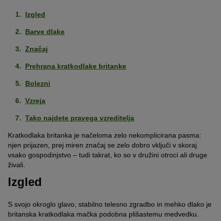
Izgled
Barve dlake
Značaj
Prehrana kratkodlake britanke
Bolezni
Vzreja
Tako najdete pravega vzreditelja
Kratkodlaka britanka je načeloma zelo nekomplicirana pasma:
njen prijazen, prej miren značaj se zelo dobro vključi v skoraj
vsako gospodinjstvo – tudi takrat, ko so v družini otroci ali druge
živali.
Izgled
S svojo okroglo glavo, stabilno telesno zgradbo in mehko dlako je
britanska kratkodlaka mačka podobna plišastemu medvedku.