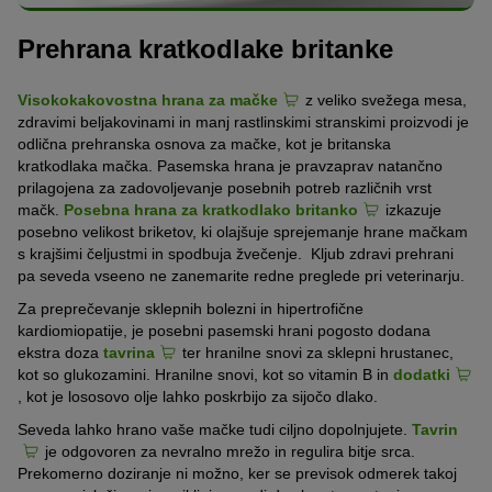
Prehrana kratkodlake britanke
Visokokakovostna hrana za mačke
z veliko svežega mesa,
zdravimi beljakovinami in manj rastlinskimi stranskimi proizvodi je
odlična prehranska osnova za mačke, kot je britanska
kratkodlaka mačka. Pasemska hrana je pravzaprav natančno
prilagojena za zadovoljevanje posebnih potreb različnih vrst
mačk.
Posebna hrana za kratkodlako britanko
izkazuje
posebno velikost briketov, ki olajšuje sprejemanje hrane mačkam
s krajšimi čeljustmi in spodbuja žvečenje. Kljub zdravi prehrani
pa seveda vseeno ne zanemarite redne preglede pri veterinarju.
Za preprečevanje sklepnih bolezni in hipertrofične
kardiomiopatije, je posebni pasemski hrani pogosto dodana
ekstra doza
tavrina
ter hranilne snovi za sklepni hrustanec,
kot so glukozamini. Hranilne snovi, kot so vitamin B in
dodatki
, kot je lososovo olje lahko poskrbijo za sijočo dlako.
Seveda lahko hrano vaše mačke tudi ciljno dopolnjujete.
Tavrin
je odgovoren za nevralno mrežo in regulira bitje srca.
Prekomerno doziranje ni možno, ker se previsok odmerek takoj