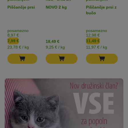
Cosma Jelly
Cosma Soup 24
Piščančje prsi
NOVO 2 kg
Piščančje prsi z
Snack 24 x 14
x 40 g
bučo
g
posamezno
posamezno
8,97 €
12,98 €
7,99 €
11,49 €
18,49 €
23,78 € / kg
9,25 € / kg
11,97 € / kg