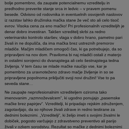
bolje pomembno, da zaupate potencialnemu vzreditelju in
predhodno preverite stanje srca in ledvic – v pravem pomenu
besede. Odvisno od rodovnika in eventuelnih osvojenih naslovov
iz razstav lahko družinska mačka stane že več sto ali celo tisoč
evrov. Visoka cena za eno mačko! Pri profesionalnih vzrediteljih je
denar dobro investiran. Takšen vzreditelj skrbi za redno
veterinarsko kontrolo staršev, vlaga v dobro hrano, pametno pari
živali in ne dopušča, da ima mačka brez ustreznih premorov
mladiče. Mačjim mladičem omogoči čas, ki ga potrebujejo, da so
pripravljeni na nov dom. Praviloma bi naj mladiči ostali z materjo
in ostalimi sorojenci do dvanajstega ali celo šestnajstega tedna
življenja. V tem času se mlade mačke naučijo vse, kar je
pomembno za uravnoteženo zdravo mačje življenje in so se
pripravljene popolnoma priključiti svoji novi družini! Vse to pa
seveda stane…
Ne zaupajte neprofesionalnim vzrediteljem oziroma tako
imenovanim „razmnoževalcem“, ki ugodno ponujajo „pasemske
mačke brez papirjev“. Vzreditelji, ki pripadajo rejskim združenjem,
zagotavljajo, da so njihove živali zdrave in redno testirane za
dednimi boleznimi. „Vzreditelji“, ki želijo imeti s svojimi živalmi le
dobiček, pogosto varčujejo z zdravstveno preventivo ali parijo
živali v ozkem sorodstvu. Rezultat so mačke z dednimi boleznimi