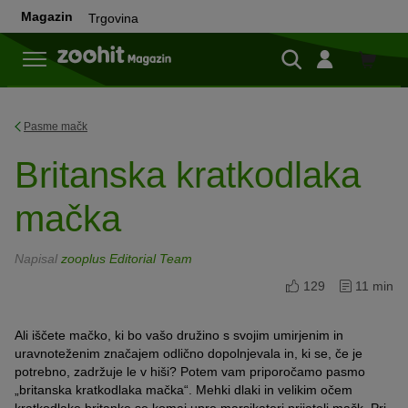
Magazin
Trgovina
Trgovi
Pasme mačk
Britanska kratkodlaka
mačka
Napisal
zooplus Editorial Team
129
11 min
Ali iščete mačko, ki bo vašo družino s svojim umirjenim in
uravnoteženim značajem odlično dopolnjevala in, ki se, če je
potrebno, zadržuje le v hiši? Potem vam priporočamo pasmo
„britanska kratkodlaka mačka“. Mehki dlaki in velikim očem