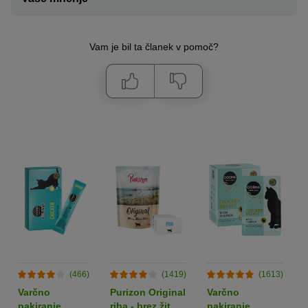
Vam je bil ta članek v pomoč?
(466)
(1419)
(1613)
Varčno
Purizon Original
Varčno
pakiranje
riba - brez žit
pakiranje