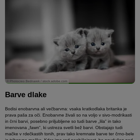
© Photocreo Bednarek / stock.adobe.com
Barve dlake
Bodisi enobarvna ali večbarvna: vsaka kratkodlaka britanka je
prava paša za oči. Enobarvne živali so na voljo v sivo-modrikasti
in črni barvi, posebno priljubljene so tudi barve „lila“ in tako
imenovana „fawn“, ki ustreza svetli bež barvi. Obstajajo tudi
mačke v rdečkastih tonih, prav tako kremnate barve ter črno-bele