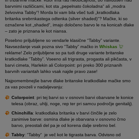
in tribarvne mačke. Kdor ima rad neobičajnost, bo navdušen nad
barvnimi različicami, kot sta „pepelnato čokoladna“ ali „modra
želvovina Tabby“! Morda bi vam bila všeč tudi „kratkodlaka
britanka srebrnkastega odtenka (silver shaded)“? Mačke, ki so
označene kot „shaded“, imajo določeno barvo le na konicah dlake
– zato je priznana le kot niansa.
Posebno priljubljene so vendarle klasične “Tabby” variante.
Navsezdanje vsak pozna sivo “Tabby” mačko in
Whiskas
reklame! Zelo priljubljene so pa tudi druge variante britanske
kratkodlake “Tabby”. Vseeno ali trigrasta, progasta ali pikčasta, v
barvi cimeta, Harlekin ali Colorpoint: pri preko 300 priznanih
barvnih variantah lahko vsak najde pravo zase!
Najpomembnejše barve dlake britanske kratkodlake mačke smo
za vas povzeli v nadaljevanju:
Colorpoint
: pri tej barvi so v osnovni barvi obarvane le konice
telesa (obraz, uhlji, noge, rep ter pri samcu področje genitalij).
Chinchilla
: kratkodlaka britanka v barvi činčile je zelo
zanimive barve: osmina dlake je obarvana v osnovno črno
barvo, preostali del pa je od korena dalje srebrno bel.
Tabby
: “Tabby“ je več kot le tigrasta barva. Odvisno od