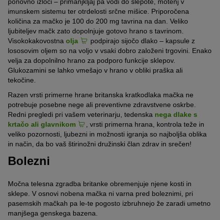
ponovno izloči – primanjkljaj pa vodi do slepote, motenj v
imunskem sistemu ter otrdelosti srčne mišice. Priporočena
količina za mačko je 100 do 200 mg tavrina na dan. Veliko
ljubiteljev mačk zato dopolnjuje gotovo hrano s tavrinom.
Visokokakovostna
olja
podpirajo sijočo dlako – kapsule z
lososovim oljem so na voljo v vsaki dobro založeni trgovini. Enako
velja za dopolnilno hrano za podporo funkcije sklepov.
Glukozamini se lahko vmešajo v hrano v obliki praška ali
tekočine.
Razen vrsti primerne hrane britanska kratkodlaka mačka ne
potrebuje posebne nege ali preventivne zdravstvene oskrbe.
Redni pregledi pri vašem veterinarju, tedenska
nega dlake s
krtačo ali glavnikom
, vrsti primerna hrana, kontrola teže in
veliko pozornosti, ljubezni in možnosti igranja so najboljša oblika
in način, da bo vaš štirinožni družinski član zdrav in srečen!
Bolezni
Močna telesna zgradba britanke obremenjuje njene kosti in
sklepe. V osnovi nobena mačka ni varna pred boleznimi, pri
pasemskih mačkah pa le-te pogosto izbruhnejo že zaradi umetno
manjšega genskega bazena.