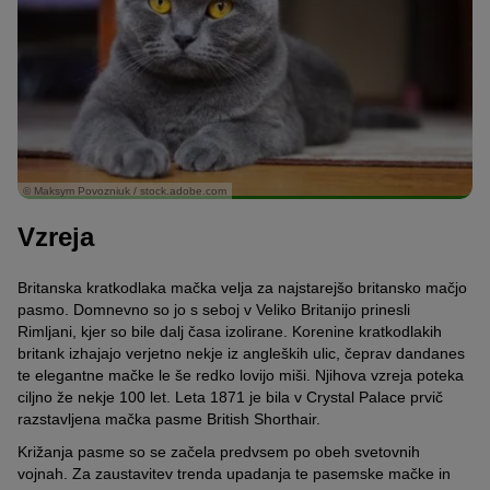
© Maksym Povozniuk / stock.adobe.com
Vzreja
Britanska kratkodlaka mačka velja za najstarejšo britansko mačjo
pasmo. Domnevno so jo s seboj v Veliko Britanijo prinesli
Rimljani, kjer so bile dalj časa izolirane. Korenine kratkodlakih
britank izhajajo verjetno nekje iz angleških ulic, čeprav dandanes
te elegantne mačke le še redko lovijo miši. Njihova vzreja poteka
ciljno že nekje 100 let. Leta 1871 je bila v Crystal Palace prvič
razstavljena mačka pasme British Shorthair.
Križanja pasme so se začela predvsem po obeh svetovnih
vojnah. Za zaustavitev trenda upadanja te pasemske mačke in