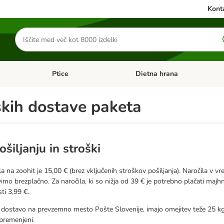
Konta
Iskanje
izdelkov
Ptice
Dietna hrana
orij: Mačke
Odprite meni kategorij: Male živali
Odprite meni kategorij: Ptice
ških dostave paketa
ošiljanju in stroški
 na zoohit je 15,00 € (brez vključenih stroškov pošiljanja). Naročila v vre
imo brezplačno. Za naročila, ki so nižja od 39 € je potrebno plačati majh
sti 3,99 €.
te dostavo na prevzemno mesto Pošte Slovenije, imajo omejitev teže 25 kg
spremenjeni.