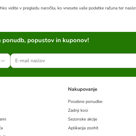
hko vidite v pregledu naročila, ko vnesete vaše podatke računa ter naslo
h ponudb, popustov in kuponov!
a
Nakupovanje
Posebne ponudbe
Zadnji kosi
dami
Sezonske akcije
ča
Aplikacija zoohit