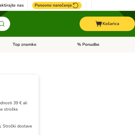
ktirajte nas
Ponovno naročanje
Košarica
Top znamke
% Ponudbe
Odprite meni kategorij: Dietna hrana
Odprite meni kategorij: Top znam
dnosti 39 € ali
ne stroške
. Stroški dostave