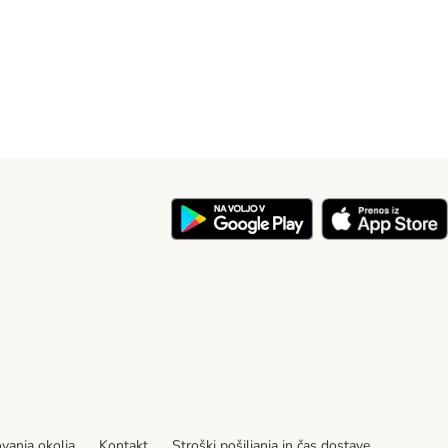
ovanja okolja
Kontakt
Stroški pošiljanja in čas dostave