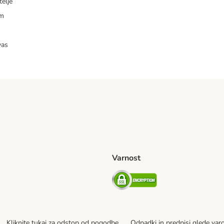
telje
am
vas
Varnost
venije Shipping Method
Security
Kliknite tukaj za odstop od pogodbe
Odpadki in predpisi glede var