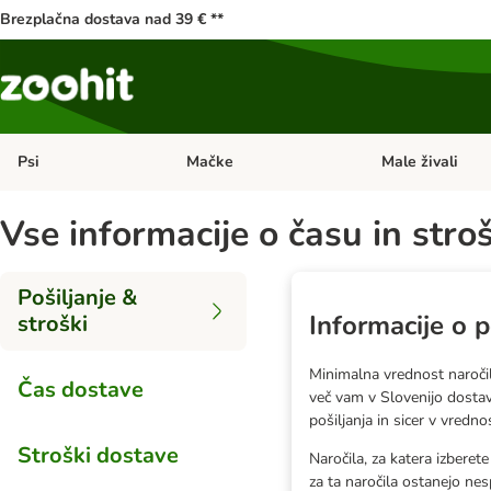
Brezplačna dostava nad 39 € **
Psi
Mačke
Male živali
Odprite meni kategorij: Psi
Odprite meni kateg
Vse informacije o času in stro
Pošiljanje &
Informacije o p
stroški
Minimalna vrednost naročila
Čas dostave
več vam v Slovenijo dostav
pošiljanja in sicer v vredno
Stroški dostave
Naročila, za katera izbere
za ta naročila ostanejo ne