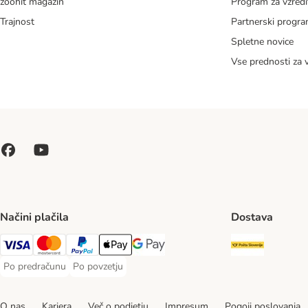
zoohit magazin
Program za vzredi
Trajnost
Partnerski progr
Spletne novice
Vse prednosti za 
Načini plačila
Dostava
Pošta Slo
Visa Payment Method
MasterCard Payment Method
PayPal Payment Method
Apple Pay Payment Method
Google pay Payment Method
Po predračunu
Po povzetju
Po predračunu Payment Method
Po povzetju Payment Method
O nas
Kariera
Več o podjetju
Impresum
Pogoji poslovanja