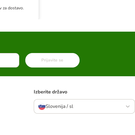
v za dostavo.
Prijavite se
Izberite državo
Slovenija / sl