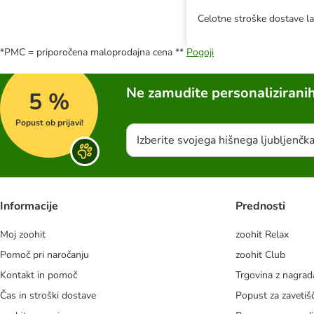
Celotne stroške dostave la
*PMC = priporočena maloprodajna cena **
Pogoji
Ne zamudite personalizirani
5 %
Popust ob prijavi!
Izberite svojega hišnega ljubljenčk
Informacije
Prednosti
Moj zoohit
zoohit Relax
Pomoč pri naročanju
zoohit Club
Kontakt in pomoč
Trgovina z nagra
Čas in stroški dostave
Popust za zavetiš