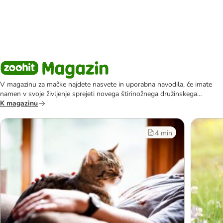
V magazinu za mačke najdete nasvete in uporabna navodila, če imate
namen v svoje življenje sprejeti novega štirinožnega družinskega
člana.
K magazinu
4 min