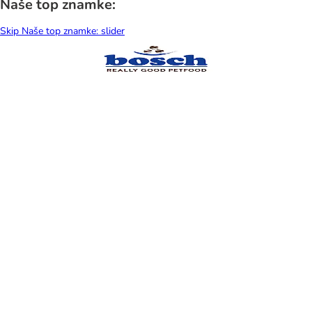
Naše top znamke:
Skip Naše top znamke: slider
Hladilne in toplotne
Fonta
odeje in podloge