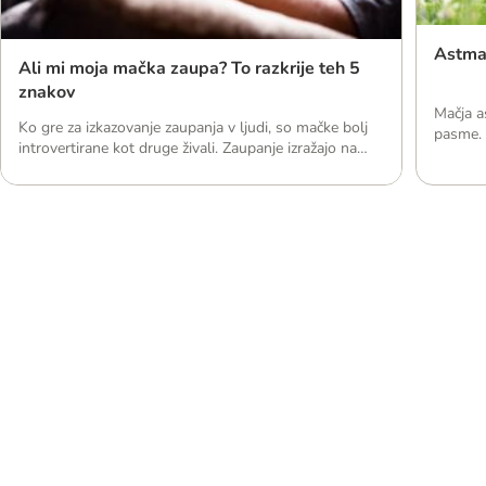
Astma
Ali mi moja mačka zaupa? To razkrije teh 5
znakov
Mačja a
Ko gre za izkazovanje zaupanja v ljudi, so mačke bolj
pasme. P
introvertirane kot druge živali. Zaupanje izražajo na
pesek p
bolj prikrite načine - na primer tako, da vas vključijo v
1), ki j
svojo najljubšo dejavnost.
Hladilne in toplotne
Igrače
odeje in podloge