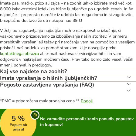
Imate psa, mačko, ptico ali zajca – na zoohit lahko izbirate med več kot
8.000 kakovostnimi izdelki za hišne ljubljenčke po ugodnih cenah. In še
najboljše – preprosto naročite iz udobja lastnega doma in si zagotovite
brezplačno dostavo že ob nakupu nad 39 €!
V želji po zagotavljanju najboljše možne nakupovalne izkušnje, si
vsakodnevno prizadevamo za izboljševanje naših storitev. V primeru
morebitnih vprašanj ali težav pri naročanju vam na pomoč bo z veseljem
priskočil naš oddelek za pomoč strankam, ki je dosegljiv preko
kontaktnega obrazca
ali e-mail naslova: service@zoohit.si in vam
odgovoril v najkrajšem možnem času. Prav tako bomo zelo veseli vaših
mnenj, pohval in predlogov.
Kaj vse najdete na zoohit?
Imate vprašanja o hišnih ljubljenčkih?
Pogosto zastavljena vprašanja (FAQ)
*PMC = priporočena maloprodajna cena **
Pogoji
5 %
Ne zamudite personaliziranih ponudb, popustov
in kuponov!
Popust ob
prijavi!