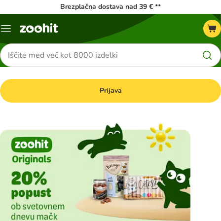
Brezplačna dostava nad 39 € **
Meni
kataloga
Iskanje
izdelkov
Prijava