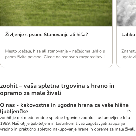
Življenje s psom: Stanovanje ali hiša?
Lahko 
Mesto ,dežela, hiša ali stanovanje – načeloma lahko s
Znanstv
psom živite povsod. Glede na osnovno razporeditev in
ugotovi
lokacijo, obstajajo različne pasme, ki so bolj ali manj
lahkega
primerne za posamezne bivalne razmere
kot ljud
zoohit – vaša spletna trgovina s hrano in
opremo za male živali
O nas - kakovostna in ugodna hrana za vaše hišne
ljubljenčke
zoohit je del mednarodne spletne trgovine zooplus, ustanovljene leta
1999. Naš cilj je ljubiteljem in lastnikom živali zagotavljati zaupanja
vredno in praktično spletno nakupovanje hrane in opreme za male živali.