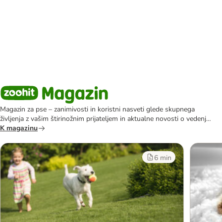
Magazin za pse – zanimivosti in koristni nasveti glede skupnega
življenja z vašim štirinožnim prijateljem in aktualne novosti o vedenju
psov.
K magazinu
6 min