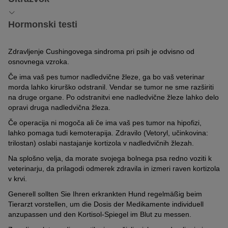
Tehnike slikanja, kot je ultrazvok, veterinarju omogočajo oceno
Hormonski testi
strukture nadledvičnih žlez. Ne samo, da lahko neposredno
diagnosticira tumorje, temveč lahko tudi odkrije povečanje ene ali
Za utemeljitev diagnoze Cushingovega sindroma pri psih so
obeh nadledvičnih žlez kot znak hiperadrenokorticizma hipofize.
Zdravljenje Cushingovega sindroma pri psih je odvisno od
potrebni tudi različni hormonski testi. Tej vključujejo:
osnovnega vzroka.
Hkrati lahko pregleda tudi okoliške organe, kot so jetra.
1. Razmerje kortizola in kreatinina v urinu (UCC)
Če ima vaš pes tumor nadledvične žleze, ga bo vaš veterinar
morda lahko kirurško odstranil. Vendar se tumor ne sme razširiti
Urin vašega psa lahko veliko pove o ravni kortizola. Visoka raven
na druge organe. Po odstranitvi ene nadledvične žleze lahko delo
hormona v treh zaporednih jutranjih vzorcih urina kaže, da ima
opravi druga nadledvična žleza.
vaš pes Cushingov sindrom.
2. Supresijski test z nizkim odmerkom
Če operacija ni mogoča ali če ima vaš pes tumor na hipofizi,
deksametazona (test LDDS)
lahko pomaga tudi kemoterapija. Zdravilo (Vetoryl, učinkovina:
trilostan) oslabi nastajanje kortizola v nadledvičnih žlezah.
Pri tem testu veterinar preveri bazalno koncentracijo kortizola z
Na splošno velja, da morate svojega bolnega psa redno voziti k
odvzemom vzorca krvi. Nato vašemu psu da kortizolu podobno
veterinarju, da prilagodi odmerek zdravila in izmeri raven kortizola
zdravilo (deksametazon).
v krvi.
Pri zdravih psih bi to dajanje povzročilo negativno povratno
Generell sollten Sie Ihren erkrankten Hund regelmäßig beim
informacijo in s tem zmanjšano sproščanje ACTH in kortizola. Če
Tierarzt vorstellen, um die Dosis der Medikamente individuell
pa ostane raven kortizola dolgoročno povišana, ima vaš pes
anzupassen und den Kortisol-Spiegel im Blut zu messen.
verjetno Cushingov sindrom.