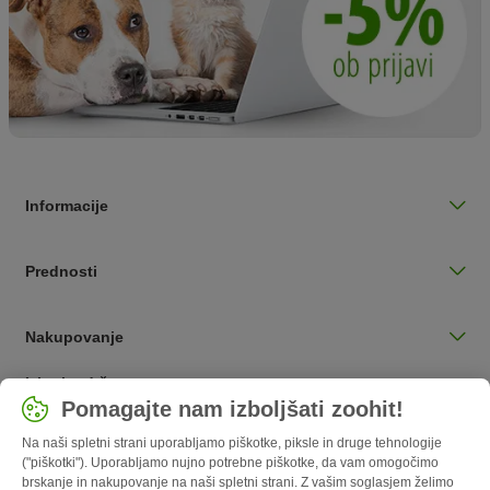
Informacije
Prednosti
Nakupovanje
Izberite državo
Pomagajte nam izboljšati zoohit!
Slovenija / SI
Na naši spletni strani uporabljamo piškotke, piksle in druge tehnologije
("piškotki"). Uporabljamo nujno potrebne piškotke, da vam omogočimo
Follow zooplus
brskanje in nakupovanje na naši spletni strani. Z vašim soglasjem želimo