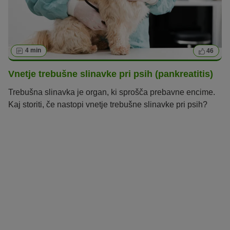
4 min
46
Vnetje trebušne slinavke pri psih (pankreatitis)
Trebušna slinavka je organ, ki sprošča prebavne encime.
Kaj storiti, če nastopi vnetje trebušne slinavke pri psih?