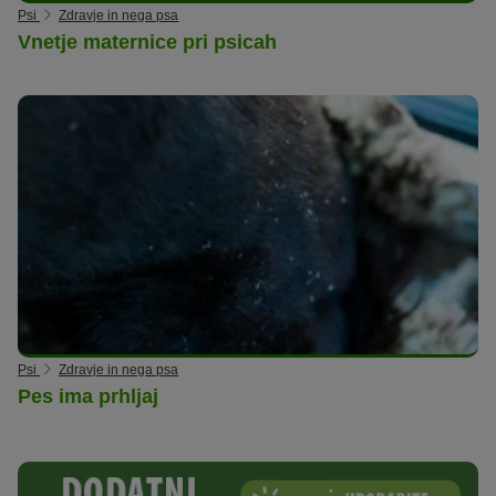
Psi
Zdravje in nega psa
Vnetje maternice pri psicah
Psi
Zdravje in nega psa
Pes ima prhljaj