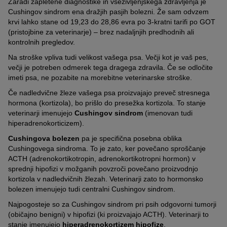
3. ACTH stimulacijski test
Zaradi zapletene diagnostike in vseživljenjskega zdravljenja je
Cushingov sindrom ena dražjih pasjih bolezni. Že sam odvzem
ACTH stimulacijski test danes ni več standarden. Po prvem
krvi lahko stane od 19,23 do 28,86 evra po 3-kratni tarifi po GOT
odvzemu krvi bo veterinar vašemu psu vbrizgal ACTH. Približno
(pristojbine za veterinarje) – brez nadaljnjih predhodnih ali
eno uro po injiciranju bo vašemu psu ponovno odvzel kri. Če je
kontrolnih pregledov.
prisotna Cushingova bolezen, koncentracija kortizola po
Na stroške vpliva tudi velikost vašega psa. Večji kot je vaš pes,
stimulaciji preseže prvotno izmerjeno bazalno koncentracijo.
večji je potreben odmerek tega dragega zdravila. Če se odločite
imeti psa, ne pozabite na morebitne veterinarske stroške.
Če nadledvične žleze vašega psa proizvajajo preveč stresnega
hormona (kortizola), bo prišlo do presežka kortizola. To stanje
veterinarji imenujejo
Cushingov sindrom
(imenovan tudi
hiperadrenokorticizem).
Cushingova bolezen
pa je specifična posebna oblika
Cushingovega sindroma. To je zato, ker povečano sproščanje
ACTH (adrenokortikotropin, adrenokortikotropni hormon) v
sprednji hipofizi v možganih povzroči povečano proizvodnjo
kortizola v nadledvičnih žlezah. Veterinarji zato to hormonsko
bolezen imenujejo tudi centralni Cushingov sindrom.
Najpogosteje so za Cushingov sindrom pri psih odgovorni tumorji
(običajno benigni) v hipofizi (ki proizvajajo ACTH). Veterinarji to
stanje imenujejo
hiperadrenokortizem hipofize
.