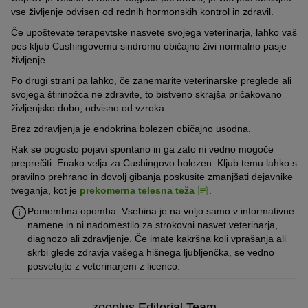
vse življenje odvisen od rednih hormonskih kontrol in zdravil.
Če upoštevate terapevtske nasvete svojega veterinarja, lahko vaš
pes kljub Cushingovemu sindromu običajno živi normalno pasje
življenje.
Po drugi strani pa lahko, če zanemarite veterinarske preglede ali
svojega štirinožca ne zdravite, to bistveno skrajša pričakovano
življenjsko dobo, odvisno od vzroka.
Brez zdravljenja je endokrina bolezen običajno usodna.
Rak se pogosto pojavi spontano in ga zato ni vedno mogoče
preprečiti. Enako velja za Cushingovo bolezen. Kljub temu lahko s
pravilno prehrano in dovolj gibanja poskusite zmanjšati dejavnike
tveganja, kot je
prekomerna telesna teža
.
Pomembna opomba: Vsebina je na voljo samo v informativne
namene in ni nadomestilo za strokovni nasvet veterinarja,
diagnozo ali zdravljenje. Če imate kakršna koli vprašanja ali
skrbi glede zdravja vašega hišnega ljubljenčka, se vedno
posvetujte z veterinarjem z licenco.
zooplus Editorial Team