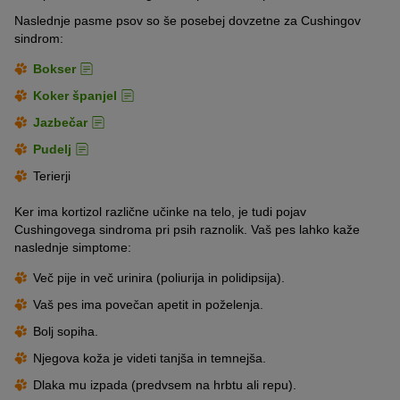
Naslednje pasme psov so še posebej dovzetne za Cushingov
sindrom:
Bokser
Koker španjel
Jazbečar
Pudelj
Terierji
Ker ima kortizol različne učinke na telo, je tudi pojav
Cushingovega sindroma pri psih raznolik. Vaš pes lahko kaže
naslednje simptome:
Več pije in več urinira (poliurija in polidipsija).
Vaš pes ima povečan apetit in poželenja.
Bolj sopiha.
Njegova koža je videti tanjša in temnejša.
Dlaka mu izpada (predvsem na hrbtu ali repu).