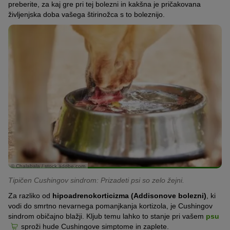
preberite, za kaj gre pri tej bolezni in kakšna je pričakovana
življenjska doba vašega štirinožca s to boleznijo.
© Chalabala / stock.adobe.com
Tipičen Cushingov sindrom: Prizadeti psi so zelo žejni.
Za razliko od
hipoadrenokorticizma (Addisonove bolezni)
, ki
vodi do smrtno nevarnega pomanjkanja kortizola, je Cushingov
sindrom običajno blažji. Kljub temu lahko to stanje pri vašem
psu
sproži hude Cushingove simptome in zaplete.