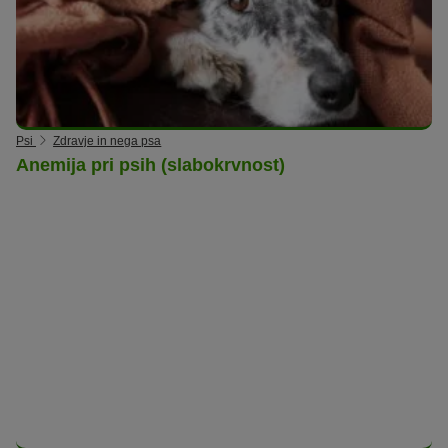
Psi
Zdravje in nega psa
Anemija pri psih (slabokrvnost)