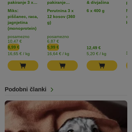
pakiranje 3 x
pakiranje
& divjačina
po
180 g: Wolf of
Rocco Sticks
tr
Miks:
Perutnina 3 x
6 x 400 g
Me
Wilderness
pa
piščanec, raca,
12 kosov (360
x 
Snack - Wild
jagnjetina
g)
ko
Bites
(monoprotein)
posamezno
posamezno
10,47 €
6,87 €
8,99 €
5,99 €
12,49 €
3,9
16,65 € / kg
16,64 € / kg
5,20 € / kg
Podobni članki