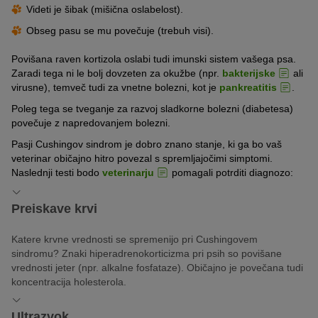
Videti je šibak (mišična oslabelost).
Obseg pasu se mu povečuje (trebuh visi).
Povišana raven kortizola oslabi tudi imunski sistem vašega psa.
Zaradi tega ni le bolj dovzeten za okužbe (npr.
bakterijske
ali
virusne), temveč tudi za vnetne bolezni, kot je
pankreatitis
.
Poleg tega se tveganje za razvoj sladkorne bolezni (diabetesa)
povečuje z napredovanjem bolezni.
Pasji Cushingov sindrom je dobro znano stanje, ki ga bo vaš
veterinar običajno hitro povezal s spremljajočimi simptomi.
Naslednji testi bodo
veterinarju
pomagali potrditi diagnozo:
Preiskave krvi
Katere krvne vrednosti se spremenijo pri Cushingovem
sindromu? Znaki hiperadrenokorticizma pri psih so povišane
vrednosti jeter (npr. alkalne fosfataze). Običajno je povečana tudi
koncentracija holesterola.
Ultrazvok