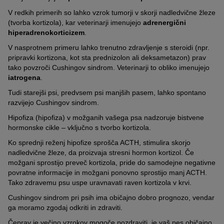
V redkih primerih so lahko vzrok tumorji v skorji nadledvične žleze
(tvorba kortizola), kar veterinarji imenujejo
adrenergični
hiperadrenokorticizem
.
V nasprotnem primeru lahko trenutno zdravljenje s steroidi (npr.
pripravki kortizona, kot sta prednizolon ali deksametazon) prav
tako povzroči Cushingov sindrom. Veterinarji to obliko imenujejo
iatrogena
.
Tudi starejši psi, predvsem psi manjših pasem, lahko spontano
razvijejo Cushingov sindrom.
Hipofiza (hipofiza) v možganih vašega psa nadzoruje bistvene
hormonske cikle – vključno s tvorbo kortizola.
Ko sprednji reženj hipofize sprošča ACTH, stimulira skorjo
nadledvične žleze, da proizvaja stresni hormon kortizol. Če
možgani sprostijo preveč kortizola, pride do samodejne negativne
povratne informacije in možgani ponovno sprostijo manj ACTH.
Tako zdravemu psu uspe uravnavati raven kortizola v krvi.
Cushingov sindrom pri psih ima običajno dobro prognozo, vendar
ga moramo zgodaj odkriti in zdraviti.
Čeprav je večino vzrokov mogoče pozdraviti, je vaš pes običajno