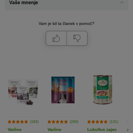
Vaše mnenje
Vam je bil ta članek v pomoč?
(183)
(260)
(131)
Varčno
Varčno
Lukullus zajec
zo