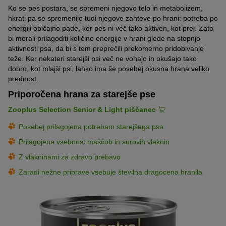
Ko se pes postara, se spremeni njegovo telo in metabolizem,
hkrati pa se spremenijo tudi njegove zahteve po hrani: potreba po
energiji običajno pade, ker pes ni več tako aktiven, kot prej. Zato
bi morali prilagoditi količino energije v hrani glede na stopnjo
aktivnosti psa, da bi s tem preprečili prekomerno pridobivanje
teže. Ker nekateri starejši psi več ne vohajo in okušajo tako
dobro, kot mlajši psi, lahko ima še posebej okusna hrana veliko
prednost.
Priporočena hrana za starejše pse
Zooplus Selection Senior & Light piščanec
Posebej prilagojena potrebam starejšega psa
Prilagojena vsebnost maščob in surovih vlaknin
Z vlakninami za zdravo prebavo
Zaradi nežne priprave vsebuje številna dragocena hranila