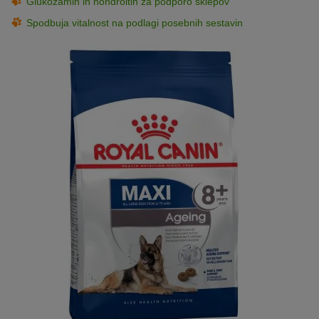
Glukozamin in hondroitin za podporo sklepov
Spodbuja vitalnost na podlagi posebnih sestavin