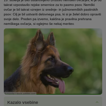
19. stoletja je bilo ustanovljeno Društvo nemških ovčarjev, ki je od
takrat vzpostavilo rejske smernice za to pasmo psov. Nemški
ovčar je bil takrat vzrejen iz srednje- in južnonemških pastirskih
psov: Cilj je bil ustvariti delovnega psa, ki si je želel dobro opraviti
svoje delo. Preden pa izvemo, kakšna je pravilna prehrana
nemškega ovčarja, si oglejmo še nekaj meritev.
© Karola / stock.adobe.com
Kazalo vsebine