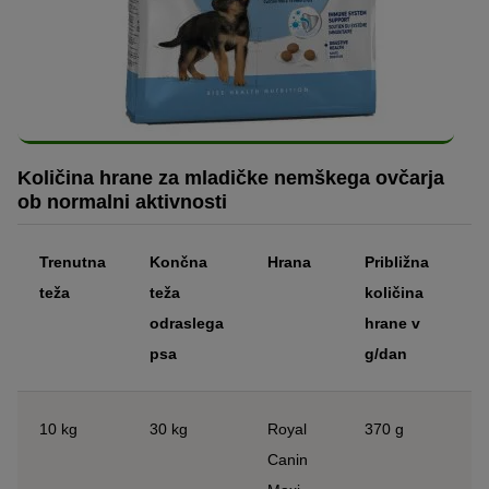
Količina hrane za mladičke nemškega ovčarja
ob normalni aktivnosti
Trenutna
Končna
Hrana
Približna
teža
teža
količina
odraslega
hrane v
psa
g/dan
10 kg
30 kg
Royal
370 g
Canin