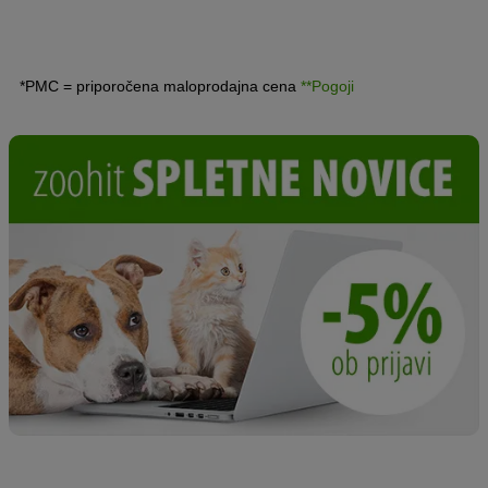
psi posebno pasemsko hrano?
Preberite si, zakaj je
lahko koristna hrana, ki je prilagojena specifičnim
potrebam posamezne pasme psov.
*PMC = priporočena maloprodajna cena
**Pogoji