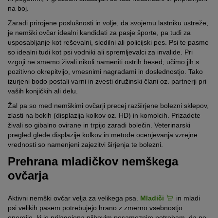
na boj.
Zaradi prirojene poslušnosti in volje, da svojemu lastniku ustreže,
je nemški ovčar idealni kandidati za pasje športe, pa tudi za
usposabljanje kot reševalni, sledilni ali policijski pes. Psi te pasme
so idealni tudi kot psi vodniki ali spremljevalci za invalide. Pri
vzgoji ne smemo živali nikoli nameniti ostrih besed; učimo jih s
pozitivno okrepitvijo, vmesnimi nagradami in doslednostjo. Tako
izurjeni bodo postali varni in zvesti družinski člani oz. partnerji pri
vaših konjičkih ali delu.
Žal pa so med nemškimi ovčarji precej razširjene bolezni sklepov,
zlasti na bokih (displazija kolkov oz. HD) in komolcih. Prizadete
živali so gibalno ovirane in trpijo zaradi bolečin. Veterinarski
pregled glede displazije kolkov in metode ocenjevanja vzrejne
vrednosti so namenjeni zajezitvi širjenja te bolezni.
Prehrana mladičkov nemškega
ovčarja
Aktivni nemški ovčar velja za velikega psa.
Mladiči
in mladi
psi velikih pasem potrebujejo hrano z zmerno vsebnostjo
energije, ki je prilagojena njihovim posameznim potrebam, da ne