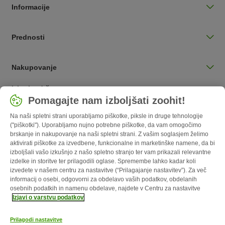
Informacije
Prednosti
Nakupovanje
Izberite državo
Pomagajte nam izboljšati zoohit!
Slovenija / SI
Na naši spletni strani uporabljamo piškotke, piksle in druge tehnologije
("piškotki"). Uporabljamo nujno potrebne piškotke, da vam omogočimo
Follow zooplus
brskanje in nakupovanje na naši spletni strani. Z vašim soglasjem želimo
aktivirati piškotke za izvedbene, funkcionalne in marketinške namene, da bi
izboljšali vašo izkušnjo z našo spletno stranjo ter vam prikazali relevantne
izdelke in storitve ter prilagodili oglase. Spremembe lahko kadar koli
izvedete v našem centru za nastavitve (“Prilagajanje nastavitev”). Za več
informacij o osebi, odgovorni za obdelavo vaših podatkov, obdelanih
osebnih podatkih in namenu obdelave, najdete v Centru za nastavitve
Izjavi o varstvu podatkov
Prilagodi nastavitve