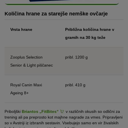
Količina hrane za starejše nemške ovčarje
Vrsta hrane
Približna količina hrane v
gramih na 30 kg teže
Zooplus Selection
pribl. 1200 g
Senior & Light piščanec
Royal Canin Maxi
pribl. 410 g
Ageing 8+
Priboljški
Briantos „FitBites“
v različnih okusih so odlični za
trening ali pa preprosto kot majhne nagrade za vmes. Pripravljeni
so v Avstriji iz izbranih sestavin. Vsebujejo samo en vir živalskih