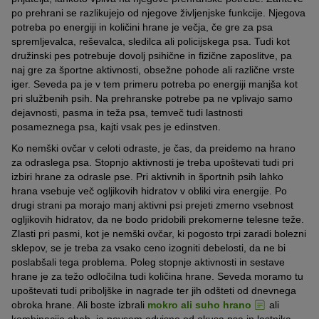
po prehrani se razlikujejo od njegove življenjske funkcije. Njegova
potreba po energiji in količini hrane je večja, če gre za psa
spremljevalca, reševalca, sledilca ali policijskega psa. Tudi kot
družinski pes potrebuje dovolj psihične in fizične zaposlitve, pa
naj gre za športne aktivnosti, obsežne pohode ali različne vrste
iger. Seveda pa je v tem primeru potreba po energiji manjša kot
pri službenih psih. Na prehranske potrebe pa ne vplivajo samo
dejavnosti, pasma in teža psa, temveč tudi lastnosti
posameznega psa, kajti vsak pes je edinstven.
Ko nemški ovčar v celoti odraste, je čas, da preidemo na hrano
za odraslega psa. Stopnjo aktivnosti je treba upoštevati tudi pri
izbiri hrane za odrasle pse. Pri aktivnih in športnih psih lahko
hrana vsebuje več ogljikovih hidratov v obliki vira energije. Po
drugi strani pa morajo manj aktivni psi prejeti zmerno vsebnost
ogljikovih hidratov, da ne bodo pridobili prekomerne telesne teže.
Zlasti pri pasmi, kot je nemški ovčar, ki pogosto trpi zaradi bolezni
sklepov, se je treba za vsako ceno izogniti debelosti, da ne bi
poslabšali tega problema. Poleg stopnje aktivnosti in sestave
hrane je za težo odločilna tudi količina hrane. Seveda moramo tu
upoštevati tudi priboljške in nagrade ter jih odšteti od dnevnega
obroka hrane. Ali boste izbrali
mokro ali suho hrano
ali
kombinacijo obeh, je povsem odvisno od okusa psa in lastnika.