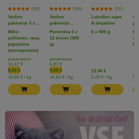
(183)
(260)
(131)
Varčno
Varčno
Lukullus zajec
zo
pakiranje 3 x
pakiranje
& divjačina
po
180 g: Wolf of
Rocco Sticks
tr
Miks:
Perutnina 3 x
6 x 400 g
Me
Wilderness
pa
piščanec, raca,
12 kosov (360
x 
Snack - Wild
jagnjetina
g)
ko
Bites
(monoprotein)
posamezno
posamezno
10,47 €
6,87 €
8,99 €
5,99 €
12,49 €
3,9
16,65 € / kg
16,64 € / kg
5,20 € / kg