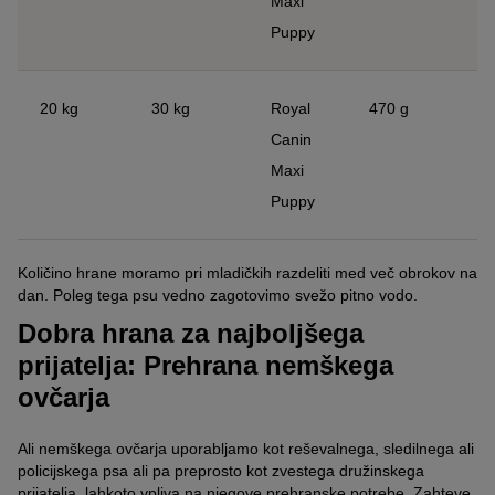
Maxi
Puppy
20 kg
30 kg
Royal
470 g
Canin
Maxi
Puppy
Količino hrane moramo pri mladičkih razdeliti med več obrokov na
dan. Poleg tega psu vedno zagotovimo svežo pitno vodo.
Dobra hrana za najboljšega
prijatelja: Prehrana nemškega
ovčarja
Ali nemškega ovčarja uporabljamo kot reševalnega, sledilnega ali
policijskega psa ali pa preprosto kot zvestega družinskega
prijatelja, lahkoto vpliva na njegove prehranske potrebe. Zahteve