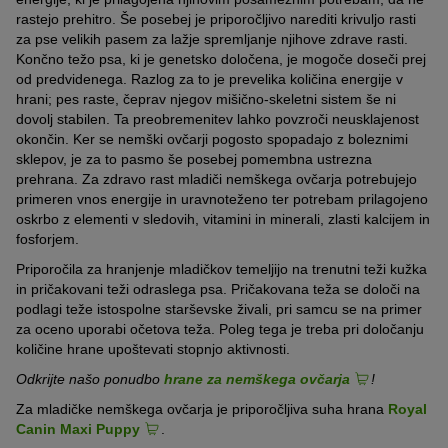
rastejo prehitro. Še posebej je priporočljivo narediti krivuljo rasti
za pse velikih pasem za lažje spremljanje njihove zdrave rasti.
Končno težo psa, ki je genetsko določena, je mogoče doseči prej
od predvidenega. Razlog za to je prevelika količina energije v
hrani; pes raste, čeprav njegov mišično-skeletni sistem še ni
dovolj stabilen. Ta preobremenitev lahko povzroči neusklajenost
okončin. Ker se nemški ovčarji pogosto spopadajo z boleznimi
sklepov, je za to pasmo še posebej pomembna ustrezna
prehrana. Za zdravo rast mladiči nemškega ovčarja potrebujejo
primeren vnos energije in uravnoteženo ter potrebam prilagojeno
oskrbo z elementi v sledovih, vitamini in minerali, zlasti kalcijem in
fosforjem.
Priporočila za hranjenje mladičkov temeljijo na trenutni teži kužka
in pričakovani teži odraslega psa. Pričakovana teža se določi na
podlagi teže istospolne starševske živali, pri samcu se na primer
za oceno uporabi očetova teža. Poleg tega je treba pri določanju
količine hrane upoštevati stopnjo aktivnosti.
Odkrijte našo ponudbo
hrane za nemškega ovčarja
!
Za mladičke nemškega ovčarja je priporočljiva suha hrana
Royal
Canin Maxi Puppy
.