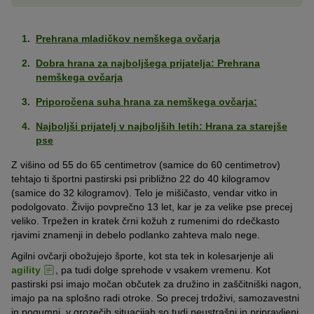
Prehrana mladičkov nemškega ovčarja
Dobra hrana za najboljšega prijatelja: Prehrana
nemškega ovčarja
Priporočena suha hrana za nemškega ovčarja:
Najboljši prijatelj v najboljših letih: Hrana za starejše
pse
Z višino od 55 do 65 centimetrov (samice do 60 centimetrov)
tehtajo ti športni pastirski psi približno 22 do 40 kilogramov
(samice do 32 kilogramov). Telo je mišičasto, vendar vitko in
podolgovato. Živijo povprečno 13 let, kar je za velike pse precej
veliko. Trpežen in kratek črni kožuh z rumenimi do rdečkasto
rjavimi znamenji in debelo podlanko zahteva malo nege.
Agilni ovčarji obožujejo športe, kot sta tek in kolesarjenje ali
agility
, pa tudi dolge sprehode v vsakem vremenu. Kot
pastirski psi imajo močan občutek za družino in zaščitniški nagon,
imajo pa na splošno radi otroke. So precej trdoživi, samozavestni
in pogumni, v grozečih situacijah so tudi neustrašni in pripravljeni