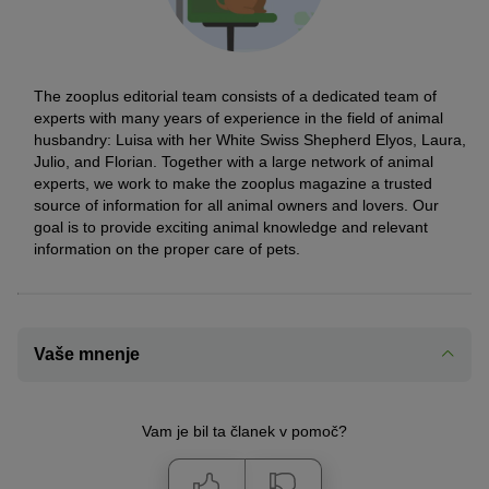
Alopekis danes: Njegov obstoj je ogrožen
njegove stare hrane vmešajte majhno količino nove, nato pa to
količino počasi povečujte.
Prvinski alopekis ima majhno, a strastno bazo oboževalcev. Ti
poznavalci psov si prizadevajo, da bi Grška kinološka zveza
priznala pasmo kot posebno pasmo.
The zooplus editorial team consists of a dedicated team of
experts with many years of experience in the field of animal
Trenutno v nekaterih grških regijah obstajajo alopekisi, ki živijo
husbandry: Luisa with her White Swiss Shepherd Elyos, Laura,
potepuško življenje. Toda njihov obstoj je ogrožen: v leglih se
Julio, and Florian. Together with a large network of animal
skoti malo psov, od katerih jih veliko pogine v prvem letu življenja.
experts, we work to make the zooplus magazine a trusted
Velika težava so značilne sredozemske bolezni, kot je lišmanioza.
source of information for all animal owners and lovers. Our
Poleg tega so številne pse sterilizirali, da bi zmanjšali število
goal is to provide exciting animal knowledge and relevant
potepuških psov na grških ulicah.
information on the proper care of pets.
Alopekis in kokoni
Nekateri ljubitelji psov alopekise imenujejo kratkodlaka različica
kokonija. Kokoni je podobna pasma, ki jo priznava Grška
kinološka zveza, ne pa FCI ali drugi upravni organi. Kokoni je
Vaše mnenje
znan tudi kot “mali grški domači pes” (Small Greek Domestic
Dog).
Kokoni in alopekis imata podobno zgodovino, vendar sta tehnično
Vam je bil ta članek v pomoč?
gledano dve različni pasmi z različnimi značilnostmi. Na primer,
alopekis je manjši od kokonija. Če pa iščete psa iz grškega