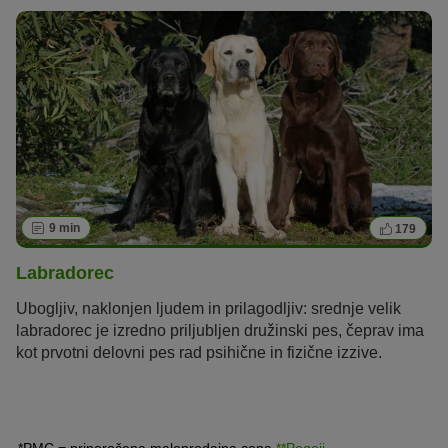
9 min
179
Labradorec
Ubogljiv, naklonjen ljudem in prilagodljiv: srednje velik
labradorec je izredno priljubljen družinski pes, čeprav ima
kot prvotni delovni pes rad psihične in fizične izzive.
*PMC = priporočena maloprodajna cena
**Pogoji