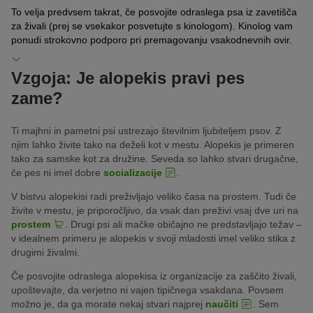
To velja predvsem takrat, če posvojite odraslega psa iz zavetišča
za živali (prej se vsekakor posvetujte s kinologom). Kinolog vam
ponudi strokovno podporo pri premagovanju vsakodnevnih ovir.
Vzgoja: Je alopekis pravi pes
zame?
Ti majhni in pametni psi ustrezajo številnim ljubiteljem psov. Z
njim lahko živite tako na deželi kot v mestu. Alopekis je primeren
tako za samske kot za družine. Seveda so lahko stvari drugačne,
če pes ni imel dobre
socializacije
.
V bistvu alopekisi radi preživljajo veliko časa na prostem. Tudi če
živite v mestu, je priporočljivo, da vsak dan preživi vsaj dve uri na
prostem
. Drugi psi ali mačke običajno ne predstavljajo težav –
v idealnem primeru je alopekis v svoji mladosti imel veliko stika z
drugimi živalmi.
Če posvojite odraslega alopekisa iz organizacije za zaščito živali,
upoštevajte, da verjetno ni vajen tipičnega vsakdana. Povsem
možno je, da ga morate nekaj stvari najprej
naučiti
. Sem