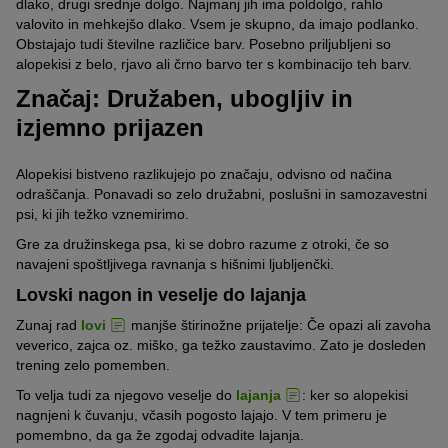
dlako, drugi srednje dolgo. Najmanj jih ima poldolgo, rahlo
valovito in mehkejšo dlako. Vsem je skupno, da imajo podlanko.
Obstajajo tudi številne različice barv. Posebno priljubljeni so
alopekisi z belo, rjavo ali črno barvo ter s kombinacijo teh barv.
Značaj: Družaben, ubogljiv in
izjemno prijazen
Alopekisi bistveno razlikujejo po značaju, odvisno od načina
odraščanja. Ponavadi so zelo družabni, poslušni in samozavestni
psi, ki jih težko vznemirimo.
Gre za družinskega psa, ki se dobro razume z otroki, če so
navajeni spoštljivega ravnanja s hišnimi ljubljenčki.
Lovski nagon in veselje do lajanja
Zunaj rad
lovi
manjše štirinožne prijatelje: Če opazi ali zavoha
veverico, zajca oz. miško, ga težko zaustavimo. Zato je dosleden
trening zelo pomemben.
To velja tudi za njegovo veselje do
lajanja
: ker so alopekisi
nagnjeni k čuvanju, včasih pogosto lajajo. V tem primeru je
pomembno, da ga že zgodaj odvadite lajanja.