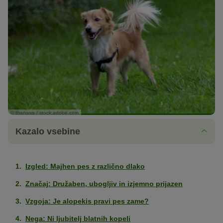
© thanasis / stock.adobe.com
Kazalo vsebine
Izgled: Majhen pes z različno dlako
Značaj: Družaben, ubogljiv in izjemno prijazen
Vzgoja: Je alopekis pravi pes zame?
Nega: Ni ljubitelj blatnih kopeli