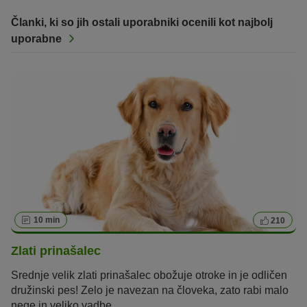
Članki, ki so jih ostali uporabniki ocenili kot najbolj
uporabne
10 min
210
Zlati prinašalec
Srednje velik zlati prinašalec obožuje otroke in je odličen
družinski pes! Zelo je navezan na človeka, zato rabi malo
nege in veliko vadbe.