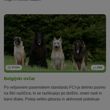
8 min
200
Belgijski ovčar
Po veljavnem pasemskem standardu FCI-ja delimo pasmo
na štiri različice, ki se razlikujejo po dolžini, smeri rasti in
barvi dlake. Poleg veliko gibanja in aktivnosti potrebuje
tudi dosledno vzgojo.