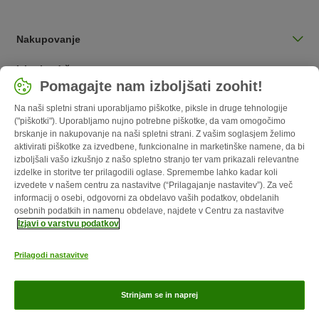
Nakupovanje
Izberite državo
Pomagajte nam izboljšati zoohit!
Slovenija / SI
Na naši spletni strani uporabljamo piškotke, piksle in druge tehnologije
("piškotki"). Uporabljamo nujno potrebne piškotke, da vam omogočimo
Follow zooplus
brskanje in nakupovanje na naši spletni strani. Z vašim soglasjem želimo
aktivirati piškotke za izvedbene, funkcionalne in marketinške namene, da bi
izboljšali vašo izkušnjo z našo spletno stranjo ter vam prikazali relevantne
izdelke in storitve ter prilagodili oglase. Spremembe lahko kadar koli
izvedete v našem centru za nastavitve (“Prilagajanje nastavitev”). Za več
informacij o osebi, odgovorni za obdelavo vaših podatkov, obdelanih
osebnih podatkih in namenu obdelave, najdete v Centru za nastavitve
Izjavi o varstvu podatkov
Prilagodi nastavitve
O nas
Kariera
Več o podjetju
Impresum
Pogoji poslovanja
Odstopni obrazec
Odpadki in predpisi glede varovanja okolja
Strinjam se in naprej
Kontakt
Stroški pošiljanja in čas dostave
Načini plačila
zoohit magazin je objavljen s strani zooplus SE © zooplus SE 2026