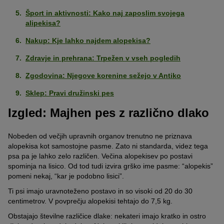
Šport in aktivnosti: Kako naj zaposlim svojega
alipekisa?
Nakup: Kje lahko najdem alopekisa?
Zdravje in prehrana: Trpežen v vseh pogledih
Zgodovina: Njegove korenine sežejo v Antiko
Sklep: Pravi družinski pes
Izgled: Majhen pes z različno dlako
Nobeden od večjih upravnih organov trenutno ne priznava
alopekisa kot samostojne pasme. Zato ni standarda, videz tega
psa pa je lahko zelo različen. Večina alopekisev po postavi
spominja na lisico. Od tod tudi izvira grško ime pasme: “alopekis”
pomeni nekaj, “kar je podobno lisici”.
Ti psi imajo uravnoteženo postavo in so visoki od 20 do 30
centimetrov. V povprečju alopekisi tehtajo do 7,5 kg.
Obstajajo številne različice dlake: nekateri imajo kratko in ostro