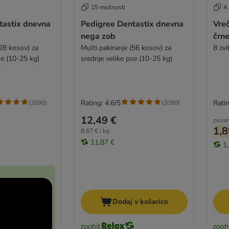
15 možnosti
4
tastix dnevna
Pedigree Dentastix dnevna
Vreč
nega zob
črn
(28 kosov) za
Multi pakiranje (56 kosov) za
8 zv
se (10-25 kg)
srednje velike pse (10-25 kg)
Rating: 4.6/5
Ratin
(
2090
)
(
2090
)
12,49 €
posa
1,8
8,67 € / kg
11,87 €
1
Dodaj v košarico