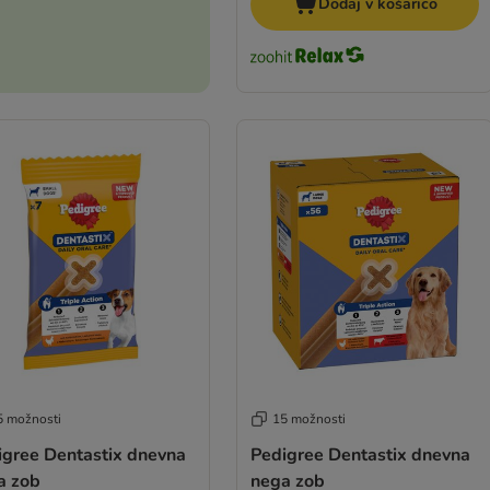
Dodaj v košarico
5 možnosti
15 možnosti
igree Dentastix dnevna
Pedigree Dentastix dnevna
a zob
nega zob