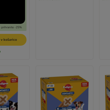
 prihranite -25%
 v košarico