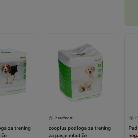
2 možnosti
1
ga za trening
zooplus podloga za trening
Ped
iče
za pasje mladiče
neg