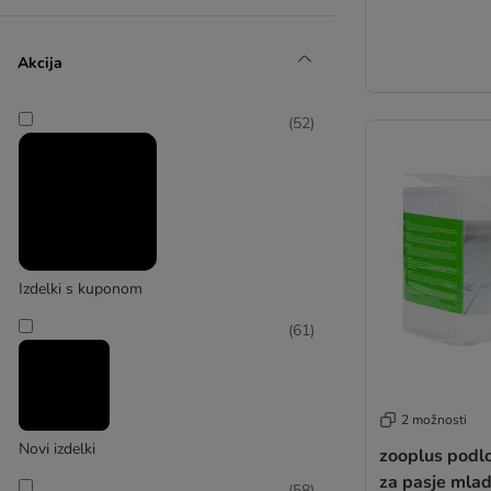
Bactador
Akcija
(
7
)
(
52
)
beaphar
(
1
)
Izdelki s kuponom
Benebone
(
61
)
2 možnosti
Novi izdelki
zooplus podlo
za pasje mlad
(
58
)