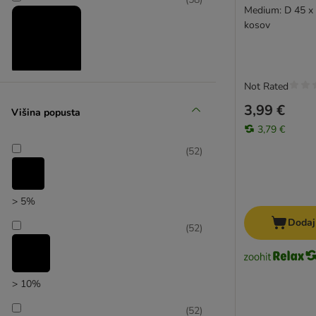
Medium: D 45 x 
kosov
Not Rated
Znižani izdelki
3,99 €
Višina popusta
(
39
)
3,79 €
(
52
)
zoohitov izbor
> 5%
Dodaj
(
52
)
> 10%
(
52
)