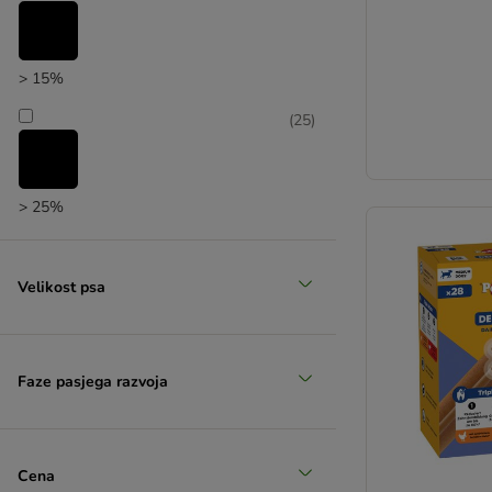
> 15%
(
25
)
> 25%
(
1
)
Velikost psa
> 35%
Faze pasjega razvoja
Cena