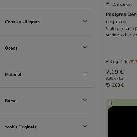
15 možnosti
Pedigree Den
nega zob
Cena za kilogram
Multi pakiranje 
srednje velike p
Ocena
Rating: 4.6/5
7,19 €
Material
9,99 € / kg
6,83 €
Barva
zoohit Originals