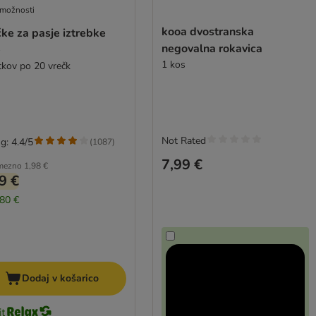
 možnosti
kooa dvostranska
ke za pasje iztrebke
negovalna rokavica
e
1 kos
itkov po 20 vrečk
Not Rated
g: 4.4/5
(
1087
)
7,99 €
mezno
1,98 €
9 €
,80 €
Dodaj v košarico