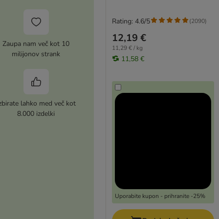
Rating: 4.6/5
(
2090
)
12,19 €
Zaupa nam več kot 10
11,29 € / kg
milijonov strank
11,58 €
zbirate lahko med več kot
8.000 izdelki
Uporabite kupon - prihranite -25%