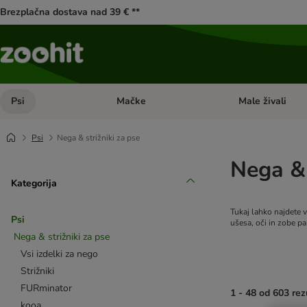
Brezplačna dostava nad 39 € **
Psi
Mačke
Male živali
Odprite meni kategorij: Psi
Odprite meni kateg
Psi
Nega & strižniki za pse
Nega & 
Kategorija
Tukaj lahko najdete v
Psi
ušesa, oči in zobe pa
Nega & strižniki za pse
Vsi izdelki za nego
Strižniki
FURminator
1 - 48 od 603 rez
kooa