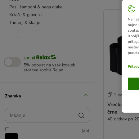
Pasji šamponi & nega dlake
product items ha
Krtače & glavniki
Na naš
Trimerji & škarje
nujno 
soglas
izboljš
Izdelki za nego tačk
prilag
Zaščita proti zajedavcem
nastav
podatk
Nega zob
Nega oči & ušes
5% popust na vsak izdelek
Prilag
Domača lekarna in prva pomoč
storitve zoohit Relax
Pasje stranišče
Brisače za pse
4 možnosti
Znamka
Čistila & odstranjevalci vonjav
Vrečke za pas
Iskanje
črne
40 zvitkov po 20
(
25
)