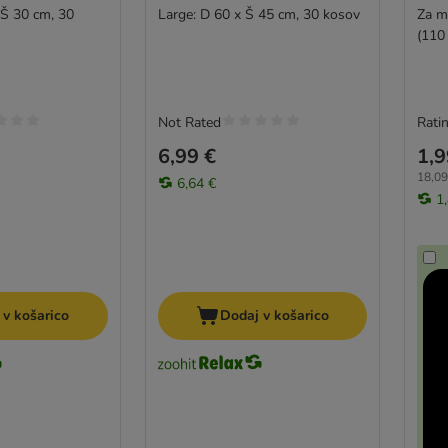
Š 30 cm, 30
Large: D 60 x Š 45 cm, 30 kosov
Za m
(110
Not Rated
Ratin
6,99 €
1,9
18,09
6,64 €
1
 v košarico
Dodaj v košarico