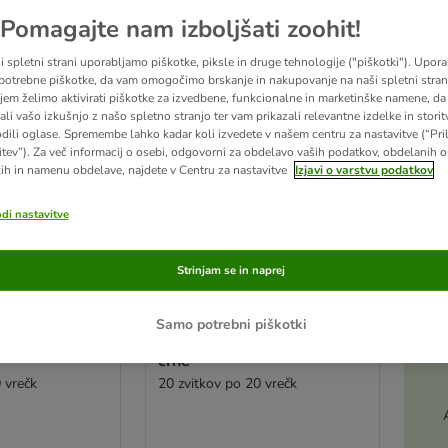
Pomagajte nam izboljšati zoohit!
ve been changed
i spletni strani uporabljamo piškotke, piksle in druge tehnologije ("piškotki"). Upor
potrebne piškotke, da vam omogočimo brskanje in nakupovanje na naši spletni strani
jem želimo aktivirati piškotke za izvedbene, funkcionalne in marketinške namene, da 
ali vašo izkušnjo z našo spletno stranjo ter vam prikazali relevantne izdelke in storitv
odili oglase. Spremembe lahko kadar koli izvedete v našem centru za nastavitve (“Pri
itev”). Za več informacij o osebi, odgovorni za obdelavo vaših podatkov, obdelanih 
ih in namenu obdelave, najdete v Centru za nastavitve
Izjavi o varstvu podatkov
odi nastavitve
Strinjam se in naprej
4 možnosti
Samo potrebni piškotki
je iztrebke
Vrečke za pasje iztrebke
črne
 vrečk
20 zvitkov po 20 vrečk