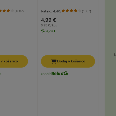
Rating: 4.4/5
(
1087
)
(
1087
)
4,99 €
0,25 € / kos
4,74 €
I
 v košarico
Dodaj v košarico