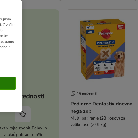
abljamo
. Z vašim
bi
e ter
lagajanje
osebnih
15 možnosti
Vaše prednosti
Pedigree Dentastix dnevna
nega zob
Multi pakiranje (28 kosov) za
velike pse (>25 kg)
Aktivirajte zoohit Relax in
vsakič prihranite 5%