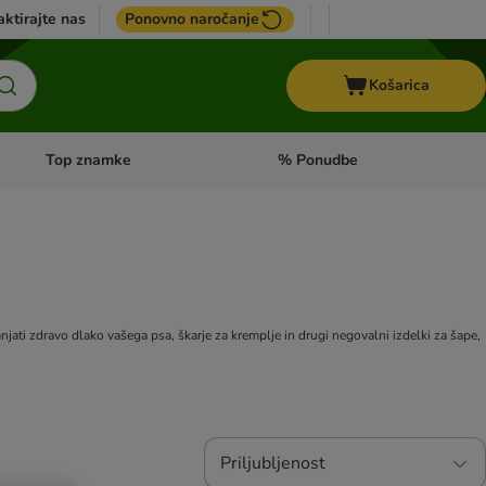
ktirajte nas
Ponovno naročanje
Košarica
Top znamke
% Ponudbe
Odprite meni kategorij: Dietna hrana
Odprite meni kategorij: Top znam
njati zdravo dlako vašega psa, škarje za kremplje in drugi negovalni izdelki za šape,
Priljubljenost