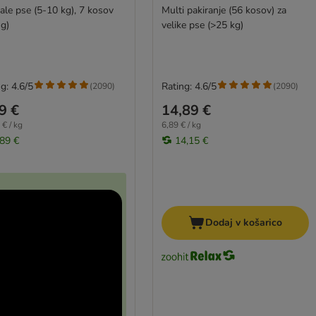
ale pse (5-10 kg), 7 kosov
Multi pakiranje (56 kosov) za
 g)
velike pse (>25 kg)
g: 4.6/5
Rating: 4.6/5
(
2090
)
(
2090
)
9 €
14,89 €
 € / kg
6,89 € / kg
,89 €
14,15 €
Dodaj v košarico