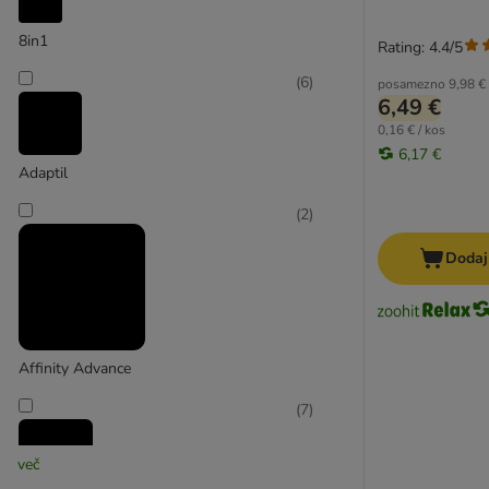
8in1
Rating: 4.4/5
(
6
)
posamezno
9,98 €
6,49 €
0,16 € / kos
6,17 €
Adaptil
(
2
)
Dodaj
Affinity Advance
(
7
)
več