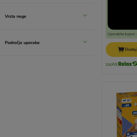
Vrsta nege
Uporabite kupon -
Področje uporabe
Dodaj