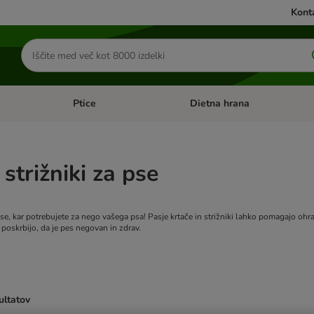
Konta
Iskanje
izdelkov
Ptice
Dietna hrana
orij: Mačke
Odprite meni kategorij: Male živali
Odprite meni kategorij: Ptice
strižniki za pse
se, kar potrebujete za nego vašega psa! Pasje krtače in strižniki lahko pomagajo ohra
 poskrbijo, da je pes negovan in zdrav.
ultatov