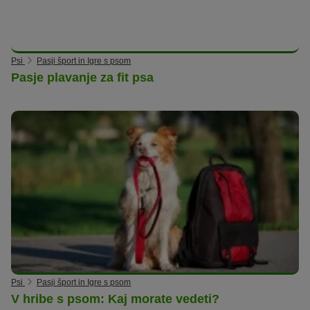
Psi
Pasji šport in Igre s psom
Pasje plavanje za fit psa
Psi
Pasji šport in Igre s psom
V hribe s psom: Kaj morate vedeti?