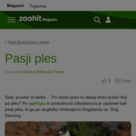
Magazin
Trgovina
Trgovi
Pasji šport in Igre s psom
Pasji ples
Napisal
zooplus Editorial Team
3
2 min
Sedi, prostor in tačka ... Pri večini psov to deluje brez težav! Kaj
pa ples? Po
agilityju
in poslušnosti (obedience) je zaslovel tudi
pasji ples, ki ga po angleško imenujemo Dogdance oz. Dog
Dancing.