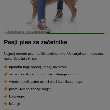
© absolutimages / stock.adobe.com
Pasji ples za začetnike
Najprej morate psa naučiti splošne trike. Ustvarjalnost ne pozna
meja! Splošni triki so:
uporaba nog: naprej, nazaj, na stran;
skoki: čez skrčeno nogo, čez iztegnjeno nogo;
vrtenje: okoli lastne osi ali okoli lastnikove noge;
postavitev na zadnje noge;
kotaljenje;
ležanje;