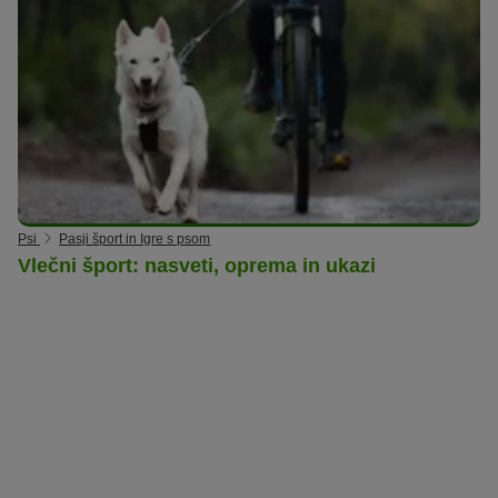
Psi
Pasji šport in Igre s psom
Vlečni šport: nasveti, oprema in ukazi