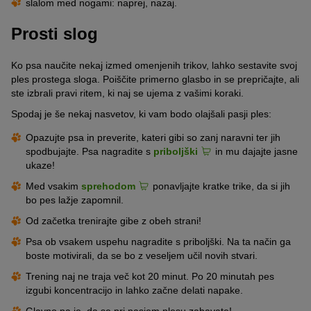
slalom med nogami: naprej, nazaj.
Prosti slog
Ko psa naučite nekaj izmed omenjenih trikov, lahko sestavite svoj
ples prostega sloga. Poiščite primerno glasbo in se prepričajte, ali
ste izbrali pravi ritem, ki naj se ujema z vašimi koraki.
Spodaj je še nekaj nasvetov, ki vam bodo olajšali pasji ples:
Opazujte psa in preverite, kateri gibi so zanj naravni ter jih
spodbujajte. Psa nagradite s
priboljški
in mu dajajte jasne
ukaze!
Med vsakim
sprehodom
ponavljajte kratke trike, da si jih
bo pes lažje zapomnil.
Od začetka trenirajte gibe z obeh strani!
Psa ob vsakem uspehu nagradite s priboljški. Na ta način ga
boste motivirali, da se bo z veseljem učil novih stvari.
Trening naj ne traja več kot 20 minut. Po 20 minutah pes
izgubi koncentracijo in lahko začne delati napake.