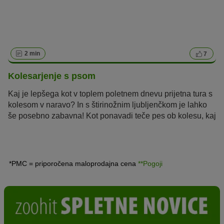
2 min
7
Kolesarjenje s psom
Kaj je lepšega kot v toplem poletnem dnevu prijetna tura s
kolesom v naravo? In s štirinožnim ljubljenčkom je lahko
še posebno zabavna! Kot ponavadi teče pes ob kolesu, kaj
pa morate upoštevati, da bo kolesarjenje s psom še
posebno zabavno in predvsem varno? Berite naprej.
*PMC = priporočena maloprodajna cena
**Pogoji