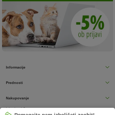
Informacije
Prednosti
Nakupovanje
Izberite državo