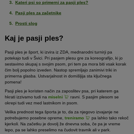
Kateri psi so primerni za pasji ples?
Pasji ples za začetnike
Prosti slog
Kaj je pasji ples?
Pasji ples je šport, ki izvira iz ZDA, mednarodni turnirji pa
potekajo tudi v Švici. Pri pasjem plesu gre za koreografijo, ki jo
sestavimo skupaj s svojim psom, pri tem pa mora biti vsak korak
čim bolj popolno izveden. Nastop spremljajo zanimivi triki in
primerna glasba. Ustvarjalnost in domišljija sta ključnega
pomena!
Pasji ples je koristen način za zaposlitev psa, pri katerem ga
hkrati izzivamo tudi na
miselni
ravni. S pasjim plesom se
okrepi tudi vez med lastnikom in psom.
Velika prednost tega športa je to, da za njegovo izvajanje ne
potrebujemo posebne opreme,
treniramo
pa lahko tako rekoč
kjerkoli. Na začetku je dovolj že dnevna soba, če pa je vreme
lepo, pa se lahko preselimo na čudovit travnik ali v park.