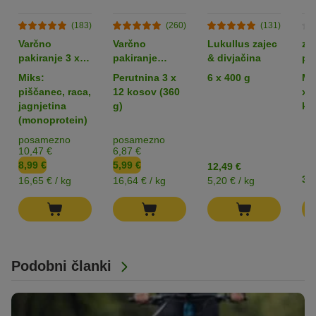
(183)
(260)
(131)
Varčno
Varčno
Lukullus zajec
zo
pakiranje 3 x
pakiranje
& divjačina
po
180 g: Wolf of
Rocco Sticks
tr
Miks:
Perutnina 3 x
6 x 400 g
Me
Wilderness
pa
piščanec, raca,
12 kosov (360
x 
Snack - Wild
jagnjetina
g)
ko
Bites
(monoprotein)
posamezno
posamezno
10,47 €
6,87 €
8,99 €
5,99 €
12,49 €
3,9
16,65 € / kg
16,64 € / kg
5,20 € / kg
Podobni članki