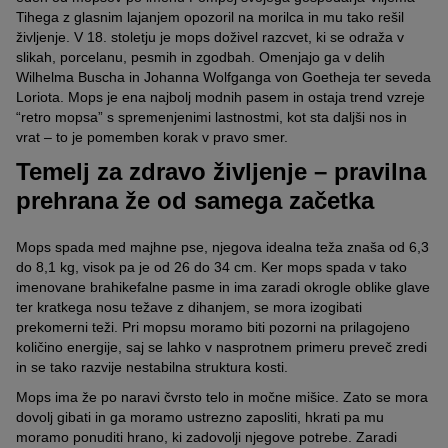
Tihega z glasnim lajanjem opozoril na morilca in mu tako rešil
življenje. V 18. stoletju je mops doživel razcvet, ki se odraža v
slikah, porcelanu, pesmih in zgodbah. Omenjajo ga v delih
Wilhelma Buscha in Johanna Wolfganga von Goetheja ter seveda
Loriota. Mops je ena najbolj modnih pasem in ostaja trend vzreje
“retro mopsa” s spremenjenimi lastnostmi, kot sta daljši nos in
vrat – to je pomemben korak v pravo smer.
Temelj za zdravo življenje – pravilna
prehrana že od samega začetka
Mops spada med majhne pse, njegova idealna teža znaša od 6,3
do 8,1 kg, visok pa je od 26 do 34 cm. Ker mops spada v tako
imenovane brahikefalne pasme in ima zaradi okrogle oblike glave
ter kratkega nosu težave z dihanjem, se mora izogibati
prekomerni teži. Pri mopsu moramo biti pozorni na prilagojeno
količino energije, saj se lahko v nasprotnem primeru preveč zredi
in se tako razvije nestabilna struktura kosti.
Mops ima že po naravi čvrsto telo in močne mišice. Zato se mora
dovolj gibati in ga moramo ustrezno zaposliti, hkrati pa mu
moramo ponuditi hrano, ki zadovolji njegove potrebe. Zaradi