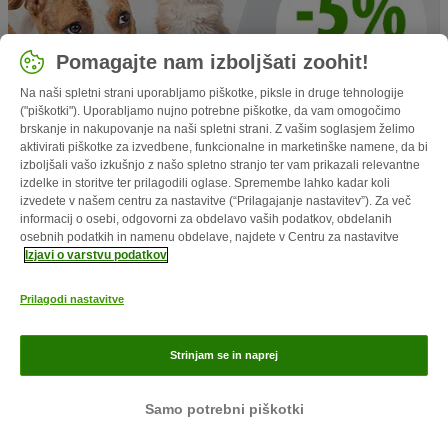
Pomagajte nam izboljšati zoohit!
Na naši spletni strani uporabljamo piškotke, piksle in druge tehnologije
("piškotki"). Uporabljamo nujno potrebne piškotke, da vam omogočimo
brskanje in nakupovanje na naši spletni strani. Z vašim soglasjem želimo
aktivirati piškotke za izvedbene, funkcionalne in marketinške namene, da bi
izboljšali vašo izkušnjo z našo spletno stranjo ter vam prikazali relevantne
izdelke in storitve ter prilagodili oglase. Spremembe lahko kadar koli
Informacije
izvedete v našem centru za nastavitve (“Prilagajanje nastavitev”). Za več
informacij o osebi, odgovorni za obdelavo vaših podatkov, obdelanih
osebnih podatkih in namenu obdelave, najdete v Centru za nastavitve
Prednosti
Izjavi o varstvu podatkov
Prilagodi nastavitve
Nakupovanje
Izberite državo
Strinjam se in naprej
Slovenija / SI
Samo potrebni piškotki
Follow zooplus