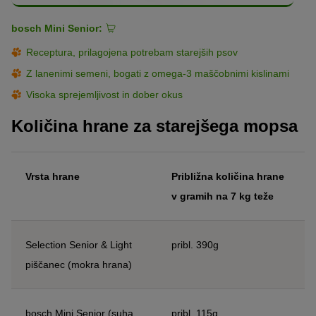
bosch Mini Senior:
Receptura, prilagojena potrebam starejših psov
Z lanenimi semeni, bogati z omega-3 maščobnimi kislinami
Visoka sprejemljivost in dober okus
Količina hrane za starejšega mopsa
Vrsta hrane
Približna količina hrane
v gramih na 7 kg teže
Selection Senior & Light
pribl. 390g
piščanec (mokra hrana)
bosch Mini Senior (suha
pribl. 115g