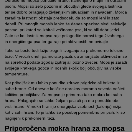
Odraslemu mopsu ponudite hrano, namenjeno majhnim odraslim
psom. Mopsi so zelo pozorni in občutljivi glede svojega lastnika
ter se dobro prilagajajo življenjskim situacijam in navadam. Morda
zaradi te lastnosti obstaja predsodek, da so mopsi leni in zato
debeli. Pri mnogih mopsih lahko še danes opazimo sledi selekcije
pasme, pri kateri so izbirali večinoma pse, ki so bili dobri jedci.
Zato se kot lastnik mopsa raje prilagodite naravi tega živahnega
in energičnega psa ter ga raje pri aktivnostih ne ovirajte.
Tako se boste tudi lažje izognili tveganju za prekomerno telesno
težo. V vročih dneh pa morate paziti, da zmanjšate aktivnost in se
na sprehod podate zgodaj zjutraj ali pozno zvečer. Mops je zaradi
svojega kratkega gobca in nosnih školjk bolj občutljiv na visoke
temperature.
Kot priboljšek mu lahko ponudite zdrave prigrizke ali brikete iz
suhe hrane. Od dnevne količine obrokov moramo seveda odšteti
količino priboljškov. Za mopse je primerna tako mokra kot suha
hrana. Prilagajate se lahko željam psa ali pa mu ponudite obe
vrsti hrane. V mokri hrani je energijska vsebnost (kalorije) nižja
kot v suhi hrani. To je lahko še posebej pomembno pri psih, ki so
nagnjeni k prekomerni teži.
Priporočena mokra hrana za mopsa