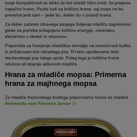
svoje kompaktnosti se lahko že kot mladič hitro zredi, če prejema
napačno hrano. Pazite tudi na količino hrane, saj mops ne bo
prenehal jesti sam – jedel bo, dokler bo v posodi hrana.
Za dober začetek zdravega pasjega življenja mladiču zagotovimo
glede na potrebe prilagojeno količino energije, mineralov,
elementov v sledeh in vitaminov.
Priporočila za hranjenje mladičkov temeljijo na trenutni teži kužka
in pričakovani teži odraslega psa. Pri tem upoštevamo težo
starševskega psa istega spola. Poleg tega je količina hrane
odvisna od stopnje aktivnosti mladiča.
Hrana za mladiče mopsa: Primerna
hrana za majhnega mopsa
Za mladiče francoskega buldoga priporočamo hrano za mladiče
Animonda vom Feinsten Junior
.