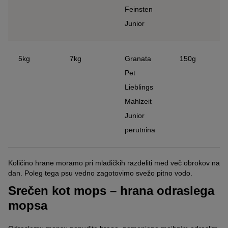
Feinsten
Junior
5kg
7kg
Granata
150g
Pet
Lieblings
Mahlzeit
Junior
perutnina
Količino hrane moramo pri mladičkih razdeliti med več obrokov na
dan. Poleg tega psu vedno zagotovimo svežo pitno vodo.
Srečen kot mops – hrana odraslega
mopsa