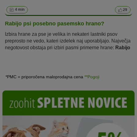
4 min
29
Rabijo psi posebno pasemsko hrano?
Izbira hrane za pse je velika in nekateri lastniki psov
preprosto ne vedo, kateri izdelek naj uporabljajo. Največja
negotovost obstaja pri izbiri pasmi primerne hrane:
Rabijo
psi posebno pasemsko hrano?
Preberite si, zakaj je
lahko koristna hrana, ki je prilagojena specifičnim
potrebam posamezne pasme psov.
*PMC = priporočena maloprodajna cena
**Pogoji