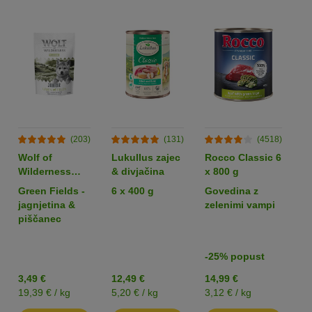
(203)
(131)
(4518)
Wolf of
Lukullus zajec
Rocco Classic 6
R
Wilderness
& divjačina
x 800 g
x
Snack - Junior
Green Fields -
6 x 400 g
Govedina z
G
Wild Bites 180
jagnjetina &
zelenimi vampi
d
g
piščanec
-25% popust
3,49 €
12,49 €
14,99 €
8
19,39 € / kg
5,20 € / kg
3,12 € / kg
3,