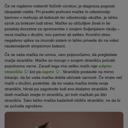
Če ne najdemo nobenih fizičnih vzrokov, je diagnoza pogosto
idiopatski cistitis. Pri pravilni prehrani mačke in odsotnostjo
kamnov v mehurju ali ledvicah ter odsotnostjo okužbe, je lahko
vzrok za bolezen tudi stres. Mačke so občutljive živali in še
posebej dovzetne za spremembe v svojem življenjskem okolju –
nova mačka v družini, nov partner ali selitev. Kronični stres
negativno vpliva na imunski sistem in lahko privede do na videz
neutemeljenih simptomov bolezni.
Če se vaša mačka ne umiva, vam priporočamo, da pregledate
mačje stranišče. Mačke se morajo v svojem stranišču počutiti
popolnoma varne. Zaradi tega ima veliko mačk raje
odprto
stranišče
kot pa
zaprto
. Stranišče postavite na mirno
lokacijo, da bo vaša mačka dobila občutek varnosti. Če imate več
mačk v družini, poskrbite, da bo vsaka mačka imela svoje
stranišče, hkrati pa zagotovite tudi eno dodatno stranišče. Pri
dveh mačkah imejte tri stranišča, pri treh mačkah pa štiri
stranišča. Tako lahko mačka kadarkoli obišče stranišče, ne da bi
se počutila ogroženo.