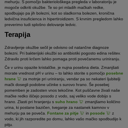
mehurju. S pomočjo bakteriološkega pregleda v laboratoriju je
mogoče odkriti okužbe. Te so pri mladih mačkah redke,
spodbujajo pa jih bolezni, kot so sladkorna bolezen, kronična
ledvična insuficienca in hipertiroidizem. S krvnim pregledom lahko
preverimo tudi splošno delovanje ledvic.
Terapija
Zdravljenje okužbe sečil je odvisno od natančne diagnoze
bolezni. Pri bakterijski okužbi so antibiotiki pogosto edina rešitev.
Zdravilo proti krčem lahko pomaga proti povečanemu uriniranju.
Če v urinu opazite kristalčke, je nujna posebna dieta. Zmanjšati
morate vrednost pH v urinu – to lahko storite s pomočjo
posebne
hrane
za motnje pri uriniranju, vendar pa so nekateri ljubitelji
mačk dosegli podobne učinke s surovo hrano. Še posebej
pomemben je zadosten vnos tekočine. Kot puščavne živali naše
mačke redko iščejo posodo z vodo, saj veliko vode dobijo s
hrano. Zlasti pri hranjenju s
suho hrano
zmanjšamo količino
urina, ki postane bazičen, tveganje za nastanek kamnov v
mehurju pa se poveča.
Fontane za pitje
in
posode
z
vodo, ki jih razporedite po domu, lahko vašo mačko spodbudijo k
pitju.