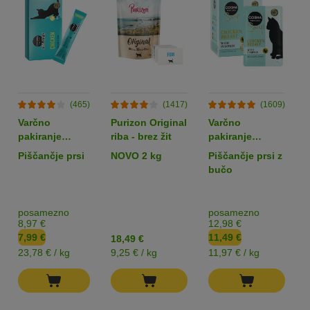
(465)
(1417)
(1609)
Varčno
Purizon Original
Varčno
pakiranje
riba - brez žit
pakiranje
Cosma Jelly
Cosma Soup 24
Piščančje prsi
NOVO 2 kg
Piščančje prsi z
Snack 24 x 14
x 40 g
bučo
g
posamezno
posamezno
8,97 €
12,98 €
7,99 €
11,49 €
18,49 €
23,78 € / kg
9,25 € / kg
11,97 € / kg