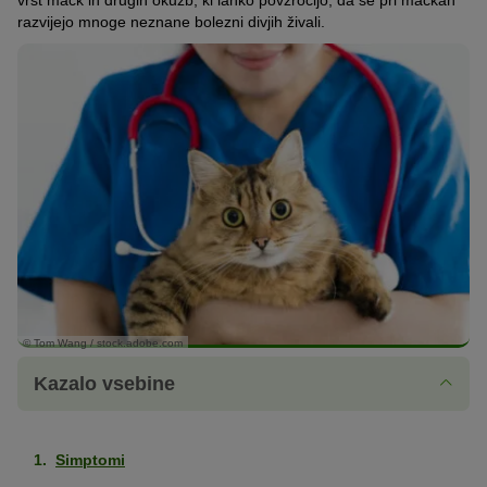
vrst mačk in drugih okužb, ki lahko povzročijo, da se pri mačkah
razvijejo mnoge neznane bolezni divjih živali.
© Tom Wang / stock.adobe.com
Kazalo vsebine
Simptomi