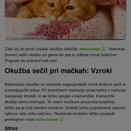
© Toncha / stock.adobe.com
Zato že ob prvih znakih okužbe obiščite
veterinarja
. Veterinar
preveri vašo mačko od glave do pet in odkrije vzrok bolečine.
Pogosto bo preveril tudi urin.
Okužba sečil pri mačkah: Vzroki
Bakterijske okužbe so verjetno najpogostejši vzrok bolezni sečil in
ponavljajočih težav. Pri kroničnem iztekanju urina lahko v mehurju
nastanejo kristali, ki se lahko spojijo v kamenčke. Kamenčki
dražijo steno mehujra. To vsem mačkam povzroča bolečine,
lahko pa je tudi smrtno nevarno: Kristali lahko popolnoma zaprejo
njihovo zelo ozko sečnico. Nastanek kristalov lahko pospeši
premajhen vnos
suhe hrane
.
Stres