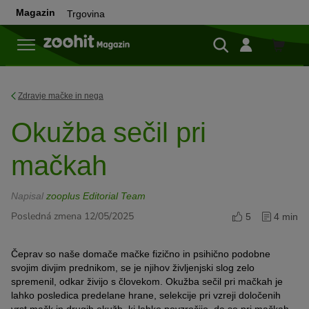
Magazin
Trgovina
Trgovi
Zdravje mačke in nega
Okužba sečil pri
mačkah
Napisal
zooplus Editorial Team
Posledná zmena 12/05/2025
5
4 min
Čeprav so naše domače mačke fizično in psihično podobne
svojim divjim prednikom, se je njihov življenjski slog zelo
spremenil, odkar živijo s človekom. Okužba sečil pri mačkah je
lahko posledica predelane hrane, selekcije pri vzreji določenih