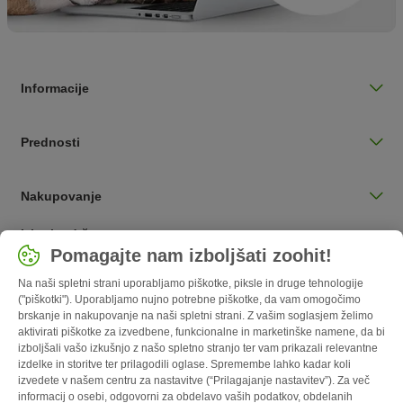
Informacije
Prednosti
Nakupovanje
Izberite državo
Pomagajte nam izboljšati zoohit!
Slovenija / SI
Na naši spletni strani uporabljamo piškotke, piksle in druge tehnologije
("piškotki"). Uporabljamo nujno potrebne piškotke, da vam omogočimo
Follow zooplus
brskanje in nakupovanje na naši spletni strani. Z vašim soglasjem želimo
aktivirati piškotke za izvedbene, funkcionalne in marketinške namene, da bi
izboljšali vašo izkušnjo z našo spletno stranjo ter vam prikazali relevantne
izdelke in storitve ter prilagodili oglase. Spremembe lahko kadar koli
izvedete v našem centru za nastavitve (“Prilagajanje nastavitev”). Za več
informacij o osebi, odgovorni za obdelavo vaših podatkov, obdelanih