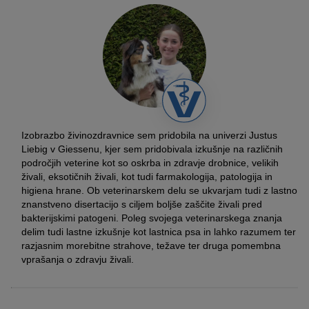
Izobrazbo živinozdravnice sem pridobila na univerzi Justus
Liebig v Giessenu, kjer sem pridobivala izkušnje na različnih
področjih veterine kot so oskrba in zdravje drobnice, velikih
živali, eksotičnih živali, kot tudi farmakologija, patologija in
higiena hrane. Ob veterinarskem delu se ukvarjam tudi z lastno
znanstveno disertacijo s ciljem boljše zaščite živali pred
bakterijskimi patogeni. Poleg svojega veterinarskega znanja
delim tudi lastne izkušnje kot lastnica psa in lahko razumem ter
razjasnim morebitne strahove, težave ter druga pomembna
vprašanja o zdravju živali.