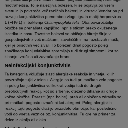
rinotraheitisa. To je nalezljiva bolezen, ki se pojavlja po vsem
svetu in jo povzroča več različnih bakterij in virusov. Vendar pa pri
razvoju konjunktivitisa pomembno vlogo igrata mačji herpesvirus
1 (FHV-1) in bakterija
Chlamydophila
felis
. Oba povzročitelja
okužbe se prenašata kapljično, npr. s stikom preko okuženega
izcedka iz nosu. Tovrstne bolezni se običajno hitreje širijo v
gospodinjstvih z več mačkami, zavetiščih in na razstavah mačk,
kjer je prisotnih več živali. To bolezen dihal pogosto poleg
značilnega konjunktivitisa spremljajo tudi drugi simptomi, kot so
kihanje, vročina ali zavračanje hrane.
Neinfekcijski konjunktivitis
Ta kategorija vključuje zlasti alergijske reakcije in vnetja, ki jih
povzročajo tujki v telesu. Alergije so tudi pri mačkah zelo pogoste
in poleg konjunktivitisa velikokrat vodijo tudi do drugih
preobčutljivih reakcij, kot so srbenje, oteženo dihanje ali druge
kožne okužbe. Paraziti (npr. bolhe), prah ali določena zdravila so
pri mačkah pogosto označeni kot alergeni. Poleg alergijskih
reakcij tujki pogosto dražijo prizadeto območje, kar posledično
vodi do vnetja veznice oz. konjunktivitisa. Tu gre na primer za
delce iz okolja ali dlako.