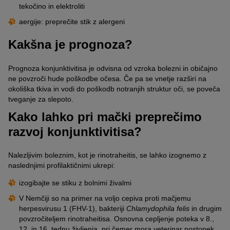
tekočino in elektroliti
aergije: preprečite stik z alergeni
Kakšna je prognoza?
Prognoza konjunktivitisa je odvisna od vzroka bolezni in običajno
ne povzroči hude poškodbe očesa. Če pa se vnetje razširi na
okoliška tkiva in vodi do poškodb notranjih struktur oči, se poveča
tveganje za slepoto.
Kako lahko pri mački preprečimo
razvoj konjunktivitisa?
Nalezljivim boleznim, kot je rinotraheitis, se lahko izognemo z
naslednjimi profilaktičnimi ukrepi:
izogibajte se stiku z bolnimi živalmi
V Nemčiji so na primer na voljo cepiva proti mačjemu
herpesvirusu 1 (FHV-1), bakteriji
Chlamydophila felis
in drugim
povzročiteljem rinotraheitisa. Osnovna cepljenje poteka v 8.,
12. in 16. tednu življenja, pri čemer mora veterinar postopek