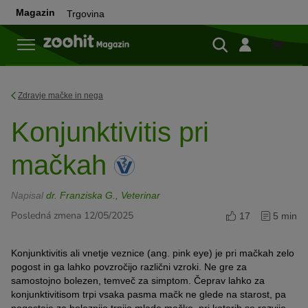
Magazin
Trgovina
Trgovi
Zdravje mačke in nega
Konjunktivitis pri
mačkah
Napisal
dr. Franziska G., Veterinar
Posledná zmena 12/05/2025
17
5 min
Konjunktivitis ali vnetje veznice (ang. pink eye) je pri mačkah zelo
pogost in ga lahko povzročijo različni vzroki. Ne gre za
samostojno bolezen, temveč za simptom. Čeprav lahko za
konjunktivitisom trpi vsaka pasma mačk ne glede na starost, pa