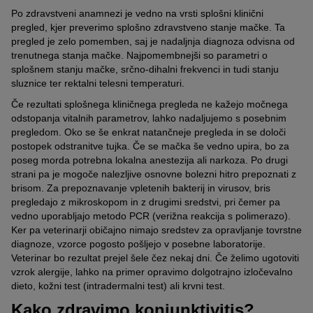
Po zdravstveni anamnezi je vedno na vrsti splošni klinični
pregled, kjer preverimo splošno zdravstveno stanje mačke. Ta
pregled je zelo pomemben, saj je nadaljnja diagnoza odvisna od
trenutnega stanja mačke. Najpomembnejši so parametri o
splošnem stanju mačke, srčno-dihalni frekvenci in tudi stanju
sluznice ter rektalni telesni temperaturi.
Če rezultati splošnega kliničnega pregleda ne kažejo močnega
odstopanja vitalnih parametrov, lahko nadaljujemo s posebnim
pregledom. Oko se še enkrat natančneje pregleda in se določi
postopek odstranitve tujka. Če se mačka še vedno upira, bo za
poseg morda potrebna lokalna anestezija ali narkoza. Po drugi
strani pa je mogoče nalezljive osnovne bolezni hitro prepoznati z
brisom. Za prepoznavanje vpletenih bakterij in virusov, bris
pregledajo z mikroskopom in z drugimi sredstvi, pri čemer pa
vedno uporabljajo metodo PCR (verižna reakcija s polimerazo).
Ker pa veterinarji običajno nimajo sredstev za opravljanje tovrstne
diagnoze, vzorce pogosto pošljejo v posebne laboratorije.
Veterinar bo rezultat prejel šele čez nekaj dni. Če želimo ugotoviti
vzrok alergije, lahko na primer opravimo dolgotrajno izločevalno
dieto, kožni test (intradermalni test) ali krvni test.
Kako zdravimo konjunktivitis?