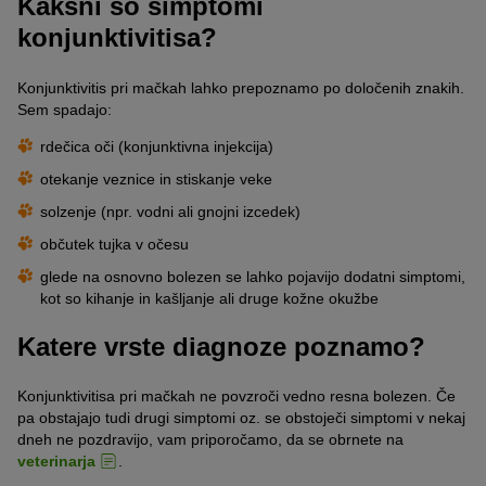
Kakšni so simptomi
konjunktivitisa?
Konjunktivitis pri mačkah lahko prepoznamo po določenih znakih.
Sem spadajo:
rdečica oči (konjunktivna injekcija)
otekanje veznice in stiskanje veke
solzenje (npr. vodni ali gnojni izcedek)
občutek tujka v očesu
glede na osnovno bolezen se lahko pojavijo dodatni simptomi,
kot so kihanje in kašljanje ali druge kožne okužbe
Katere vrste diagnoze poznamo?
Konjunktivitisa pri mačkah ne povzroči vedno resna bolezen. Če
pa obstajajo tudi drugi simptomi oz. se obstoječi simptomi v nekaj
dneh ne pozdravijo, vam priporočamo, da se obrnete na
veterinarja
.