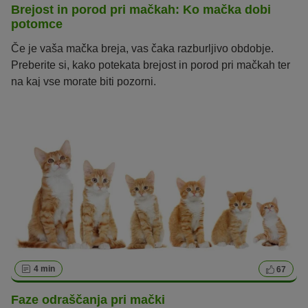
Brejost in porod pri mačkah: Ko mačka dobi
potomce
Če je vaša mačka breja, vas čaka razburljivo obdobje.
Preberite si, kako potekata brejost in porod pri mačkah ter
na kaj vse morate biti pozorni.
4 min
67
Faze odraščanja pri mački