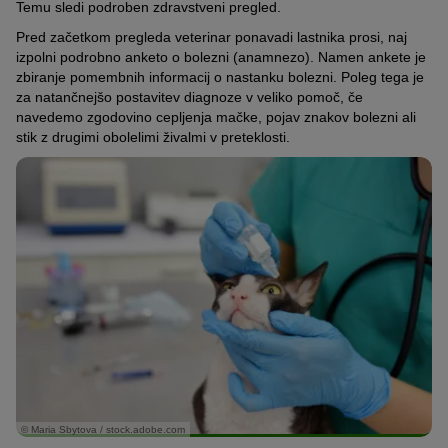
Temu sledi podroben zdravstveni pregled.
Pred začetkom pregleda veterinar ponavadi lastnika prosi, naj
izpolni podrobno anketo o bolezni (anamnezo). Namen ankete je
zbiranje pomembnih informacij o nastanku bolezni. Poleg tega je
za natančnejšo postavitev diagnoze v veliko pomoč, če
navedemo zgodovino cepljenja mačke, pojav znakov bolezni ali
stik z drugimi obolelimi živalmi v preteklosti.
© Maria Sbytova / stock.adobe.com