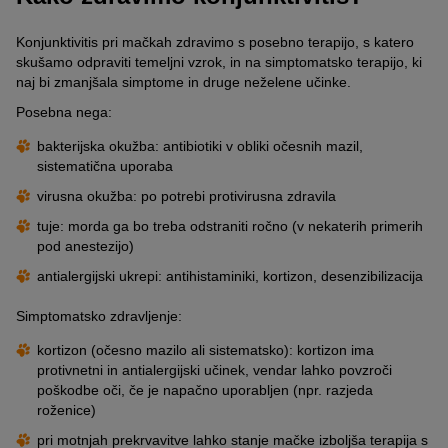
Konjunktivitis pri mačkah zdravimo s posebno terapijo, s katero
skušamo odpraviti temeljni vzrok, in na simptomatsko terapijo, ki
naj bi zmanjšala simptome in druge neželene učinke.
Posebna nega:
bakterijska okužba: antibiotiki v obliki očesnih mazil,
sistematična uporaba
virusna okužba: po potrebi protivirusna zdravila
tuje: morda ga bo treba odstraniti ročno (v nekaterih primerih
pod anestezijo)
antialergijski ukrepi: antihistaminiki, kortizon, desenzibilizacija
Simptomatsko zdravljenje:
kortizon (očesno mazilo ali sistematsko): kortizon ima
protivnetni in antialergijski učinek, vendar lahko povzroči
poškodbe oči, če je napačno uporabljen (npr. razjeda
roženice)
pri motnjah prekrvavitve lahko stanje mačke izboljša terapija s