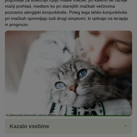
pogosteje za boleznijo trpijo mlade mačke, pri katerih se razvije
mačji prehlad, medtem ko pri starejših mačkah večinoma
poznamo alergijski konjunktivitis. Poleg tega lahko konjunktivitis
pri mačkah spremljajo tudi drugi simptomi, ki vplivajo na terapijo
in prognozo.
© Дмитрий Киричай / stock.adobe.com
Kazalo vsebine