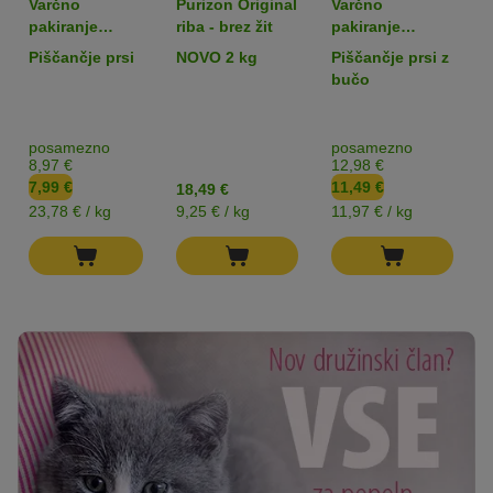
Varčno
Purizon Original
Varčno
pakiranje
riba - brez žit
pakiranje
Cosma Jelly
Cosma Soup 24
Piščančje prsi
NOVO 2 kg
Piščančje prsi z
Snack 24 x 14
x 40 g
bučo
g
posamezno
posamezno
8,97 €
12,98 €
7,99 €
11,49 €
18,49 €
23,78 € / kg
9,25 € / kg
11,97 € / kg