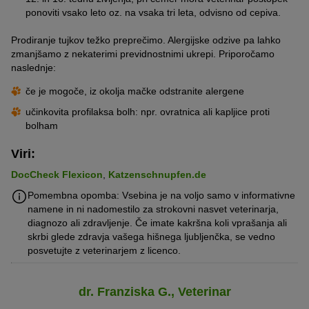
ponoviti vsako leto oz. na vsaka tri leta, odvisno od cepiva.
Prodiranje tujkov težko preprečimo. Alergijske odzive pa lahko
zmanjšamo z nekaterimi previdnostnimi ukrepi. Priporočamo
naslednje:
če je mogoče, iz okolja mačke odstranite alergene
učinkovita profilaksa bolh: npr. ovratnica ali kapljice proti
bolham
Viri:
DocCheck Flexicon
,
Katzenschnupfen.de
Pomembna opomba: Vsebina je na voljo samo v informativne
namene in ni nadomestilo za strokovni nasvet veterinarja,
diagnozo ali zdravljenje. Če imate kakršna koli vprašanja ali
skrbi glede zdravja vašega hišnega ljubljenčka, se vedno
posvetujte z veterinarjem z licenco.
dr. Franziska G., Veterinar