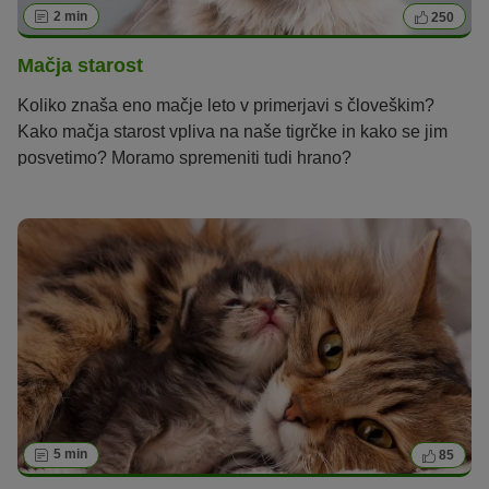
2 min
250
Mačja starost
Koliko znaša eno mačje leto v primerjavi s človeškim?
Kako mačja starost vpliva na naše tigrčke in kako se jim
posvetimo? Moramo spremeniti tudi hrano?
5 min
85