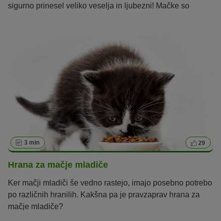
sigurno prinesel veliko veselja in ljubezni! Mačke so
namreč edinstvena, samosvoja in čuteča bitja. Veliko mačk
s svojimi finimi senzorji čuti, kako se počuti njihov
gospodar in rade nudijo tolažbo, če lastniku ne gre
najbolje. Njihova občutljivost in seizmografski čut sta tako
izrazita, da čutijo fenomene, kot sta potres in nevihta, že
preden nastopijo.
3 min
29
Hrana za mačje mladiče
Ker mačji mladiči še vedno rastejo, imajo posebno potrebo
po različnih hranilih. Kakšna pa je pravzaprav hrana za
mačje mladiče?