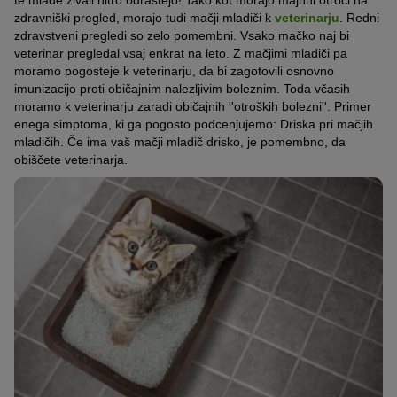
te mlade živali hitro odrastejo! Tako kot morajo majhni otroci na
zdravniški pregled, morajo tudi mačji mladiči k
veterinarju
. Redni
zdravstveni pregledi so zelo pomembni. Vsako mačko naj bi
veterinar pregledal vsaj enkrat na leto. Z mačjimi mladiči pa
moramo pogosteje k veterinarju, da bi zagotovili osnovno
imunizacijo proti običajnim nalezljivim boleznim. Toda včasih
moramo k veterinarju zaradi običajnih ''otroških bolezni''. Primer
enega simptoma, ki ga pogosto podcenjujemo: Driska pri mačjih
mladičih. Če ima vaš mačji mladič drisko, je pomembno, da
obiščete veterinarja.