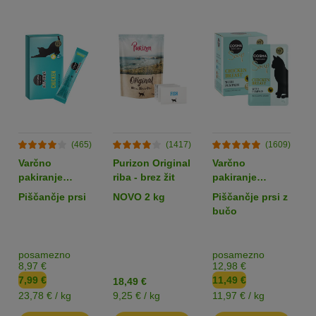
(465)
(1417)
(1609)
Varčno
Purizon Original
Varčno
pakiranje
riba - brez žit
pakiranje
Cosma Jelly
Cosma Soup 24
Piščančje prsi
NOVO 2 kg
Piščančje prsi z
Snack 24 x 14
x 40 g
bučo
g
posamezno
posamezno
8,97 €
12,98 €
7,99 €
11,49 €
18,49 €
23,78 € / kg
9,25 € / kg
11,97 € / kg