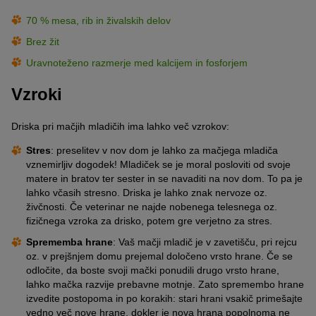
70 % mesa, rib in živalskih delov
Brez žit
Uravnoteženo razmerje med kalcijem in fosforjem
Vzroki
Driska pri mačjih mladičih ima lahko več vzrokov:
Stres
: preselitev v nov dom je lahko za mačjega mladiča
vznemirljiv dogodek! Mladiček se je moral posloviti od svoje
matere in bratov ter sester in se navaditi na nov dom. To pa je
lahko včasih stresno. Driska je lahko znak nervoze oz.
živčnosti. Če veterinar ne najde nobenega telesnega oz.
fizičnega vzroka za drisko, potem gre verjetno za stres.
Sprememba hrane
: Vaš mačji mladič je v zavetišču, pri rejcu
oz. v prejšnjem domu prejemal določeno vrsto hrane. Če se
odločite, da boste svoji mački ponudili drugo vrsto hrane,
lahko mačka razvije prebavne motnje. Zato spremembo hrane
izvedite postopoma in po korakih: stari hrani vsakič primešajte
vedno več nove hrane, dokler je nova hrana popolnoma ne