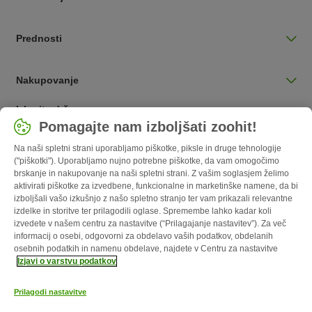
Prednosti
Nakupovanje
Izberite državo
Pomagajte nam izboljšati zoohit!
Slovenija / SI
Na naši spletni strani uporabljamo piškotke, piksle in druge tehnologije
("piškotki"). Uporabljamo nujno potrebne piškotke, da vam omogočimo
Follow zooplus
brskanje in nakupovanje na naši spletni strani. Z vašim soglasjem želimo
aktivirati piškotke za izvedbene, funkcionalne in marketinške namene, da bi
izboljšali vašo izkušnjo z našo spletno stranjo ter vam prikazali relevantne
izdelke in storitve ter prilagodili oglase. Spremembe lahko kadar koli
izvedete v našem centru za nastavitve (“Prilagajanje nastavitev”). Za več
informacij o osebi, odgovorni za obdelavo vaših podatkov, obdelanih
osebnih podatkih in namenu obdelave, najdete v Centru za nastavitve
Izjavi o varstvu podatkov
Prilagodi nastavitve
O nas
Kariera
Več o podjetju
Impresum
Pogoji poslovanja