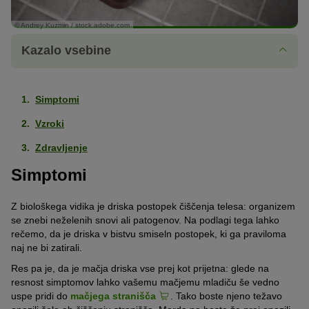
© Andrey Kuzmin / stock.adobe.com
Kazalo vsebine
Simptomi
Vzroki
Zdravljenje
Simptomi
Z biološkega vidika je driska postopek čiščenja telesa: organizem
se znebi neželenih snovi ali patogenov. Na podlagi tega lahko
rečemo, da je driska v bistvu smiseln postopek, ki ga praviloma
naj ne bi zatirali.
Res pa je, da je mačja driska vse prej kot prijetna: glede na
resnost simptomov lahko vašemu mačjemu mladiču še vedno
uspe pridi do
mačjega stranišča
. Tako boste njeno težavo