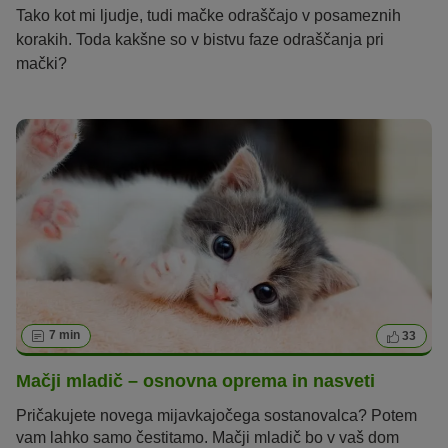
Tako kot mi ljudje, tudi mačke odraščajo v posameznih
korakih. Toda kakšne so v bistvu faze odraščanja pri
mački?
7 min
33
Mačji mladič – osnovna oprema in nasveti
Pričakujete novega mijavkajočega sostanovalca? Potem
vam lahko samo čestitamo. Mačji mladič bo v vaš dom