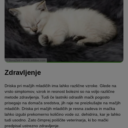
© DoraZett / stock.adobe.com
Zdravljenje
Driska pri mačjih mladičih ima lahko različne vzroke. Glede na
vrsto simptomov, vzrok in resnost bolezni so na voljo različne
metode zdravljenja. Tudi če lastniki odraslih mačk pogosto
prisegajo na domača sredstva, jih raje ne preizkušajte na mačjih
mladičih. Driska pri mačjih mladičih je resna zadeva in mačka
lahko izgubi prekomerno količino vode oz. dehidrira, kar je lahko
tudi usodno. Zato čimprej poiščite veterinarja, ki bo mački
predpisal ustrezno zdravljenje.