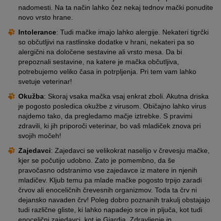
nadomesti. Na ta način lahko čez nekaj tednov mački ponudite
novo vrsto hrane.
Intolerance
: Tudi mačke imajo lahko alergije. Nekateri tigrčki
so občutljivi na rastlinske dodatke v hrani, nekateri pa so
alergični na določene sestavine ali vrsto mesa. Da bi
prepoznali sestavine, na katere je mačka občutljiva,
potrebujemo veliko časa in potrpljenja. Pri tem vam lahko
svetuje veterinar!
Okužba
: Skoraj vsaka mačka vsaj enkrat zboli. Akutna driska
je pogosto posledica okužbe z virusom. Običajno lahko virus
najdemo tako, da pregledamo mačje iztrebke. S pravimi
zdravili, ki jih priporoči veterinar, bo vaš mladiček znova pri
svojih močeh!
Zajedavci
: Zajedavci se velikokrat naselijo v črevesju mačke,
kjer se počutijo udobno. Zato je pomembno, da še
pravočasno odstranimo vse zajedavce iz matere in njenih
mladičev. Kljub temu pa mlade mačke pogosto trpijo zaradi
črvov ali enoceličnih črevesnih organizmov. Toda ta črv ni
dejansko navaden črv! Poleg dobro poznanih trakulj obstajajo
tudi različne gliste, ki lahko napadejo srce in pljuča, kot tudi
enocelični zajedavci, kot je Giardia. Zdravljenje in