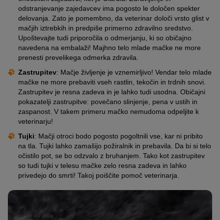
odstranjevanje zajedavcev ima pogosto le določen spekter
delovanja. Zato je pomembno, da veterinar določi vrsto glist v
mačjih iztrebkih in predpiše primerno zdravilno sredstvo.
Upoštevajte tudi priporočila o odmerjanju, ki so običajno
navedena na embalaži! Majhno telo mlade mačke ne more
prenesti prevelikega odmerka zdravila.
Zastrupitev
: Mačje življenje je vznemirljivo! Vendar telo mlade
mačke ne more prebaviti vseh rastlin, tekočin in trdnih snovi.
Zastrupitev je resna zadeva in je lahko tudi usodna. Običajni
pokazatelji zastrupitve: povečano slinjenje, pena v ustih in
zaspanost. V takem primeru mačko nemudoma odpeljite k
veterinarju!
Tujki
: Mačji otroci bodo pogosto pogoltnili vse, kar ni pribito
na tla. Tujki lahko zamašijo požiralnik in prebavila. Da bi si telo
očistilo pot, se bo odzvalo z bruhanjem. Tako kot zastrupitev
so tudi tujki v telesu mačke zelo resna zadeva in lahko
privedejo do smrti! Takoj poiščite pomoč veterinarja.