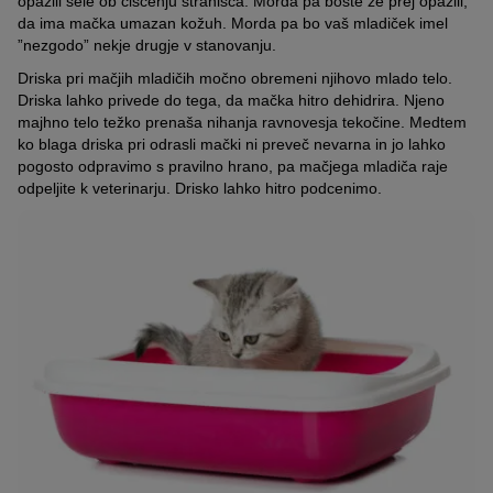
opazili šele ob čiščenju stranišča. Morda pa boste že prej opazili,
da ima mačka umazan kožuh. Morda pa bo vaš mladiček imel
”nezgodo” nekje drugje v stanovanju.
Driska pri mačjih mladičih močno obremeni njihovo mlado telo.
Driska lahko privede do tega, da mačka hitro dehidrira. Njeno
majhno telo težko prenaša nihanja ravnovesja tekočine. Medtem
ko blaga driska pri odrasli mački ni preveč nevarna in jo lahko
pogosto odpravimo s pravilno hrano, pa mačjega mladiča raje
odpeljite k veterinarju. Drisko lahko hitro podcenimo.