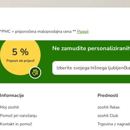
*PMC = priporočena maloprodajna cena **
Pogoji
Ne zamudite personalizirani
5 %
Popust ob prijavi!
Izberite svojega hišnega ljubljenčk
Informacije
Prednosti
Moj zoohit
zoohit Relax
Pomoč pri naročanju
zoohit Club
Kontakt in pomoč
Trgovina z nagra