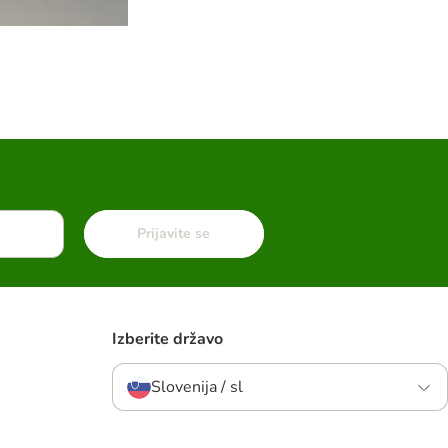
Prijavite se
Izberite državo
Slovenija / sl