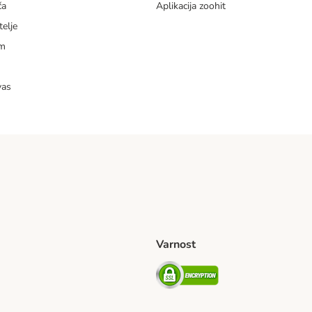
ča
Aplikacija zoohit
telje
am
vas
Varnost
venije Shipping Method
Security