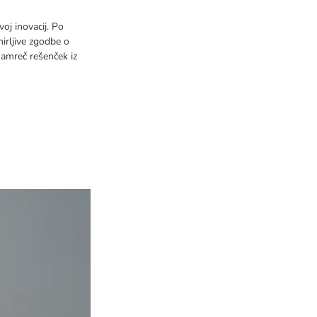
oj inovacij. Po
mirljive zgodbe o
 namreč rešenček iz