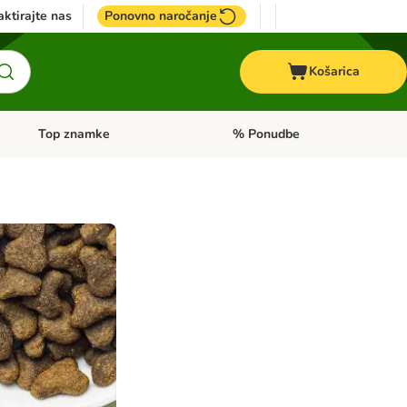
ktirajte nas
Ponovno naročanje
Košarica
Top znamke
% Ponudbe
Odprite meni kategorij: Dietna hrana
Odprite meni kategorij: Top znam