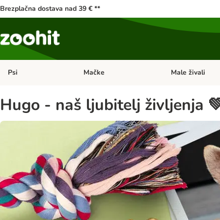
Brezplačna dostava nad 39 € **
Psi
Mačke
Male živali
Odprite meni kategorij: Psi
Odprite meni kateg
Hugo - naš ljubitelj življenja 