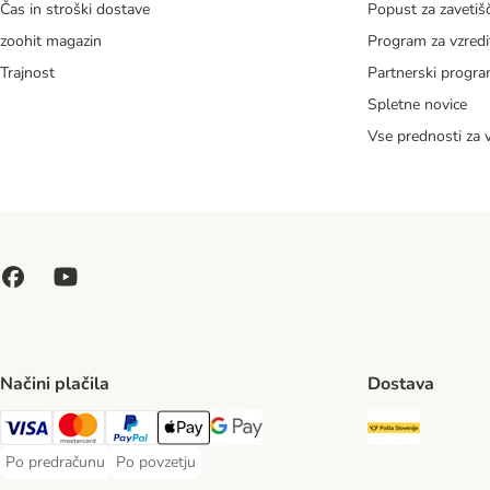
Čas in stroški dostave
Popust za zavetiš
zoohit magazin
Program za vzredi
Trajnost
Partnerski progr
Spletne novice
Vse prednosti za 
Načini plačila
Dostava
Pošta Slo
Visa Payment Method
MasterCard Payment Method
PayPal Payment Method
Apple Pay Payment Method
Google pay Payment Method
Po predračunu
Po povzetju
Po predračunu Payment Method
Po povzetju Payment Method