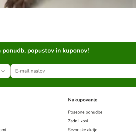
h ponudb, popustov in kuponov!
a
Nakupovanje
Posebne ponudbe
Zadnji kosi
dami
Sezonske akcije