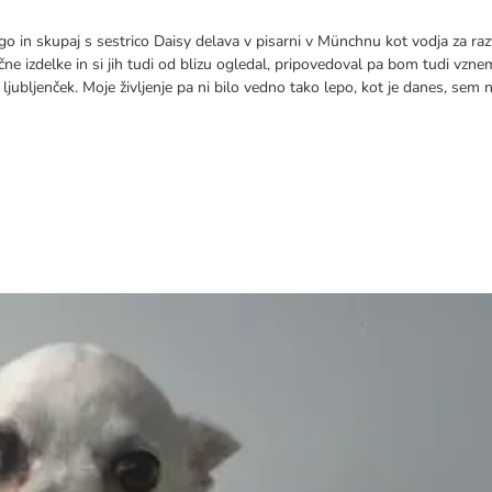
go in skupaj s sestrico Daisy delava v pisarni v Münchnu kot vodja za razv
čne izdelke in si jih tudi od blizu ogledal, pripovedoval pa bom tudi vzne
 ljubljenček. Moje življenje pa ni bilo vedno tako lepo, kot je danes, sem