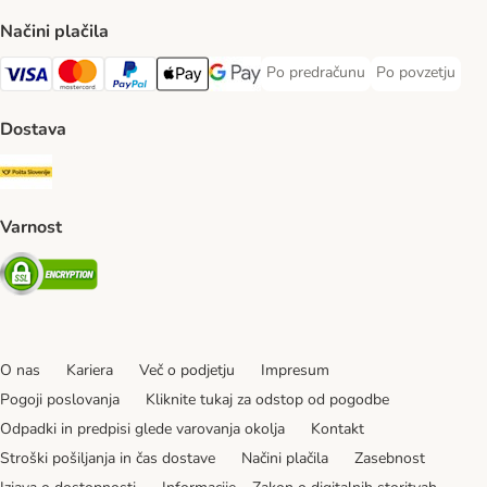
Načini plačila
Po predračunu
Po povzetju
Po predračunu Payment Method
Po povzetju Pa
Visa Payment Method
MasterCard Payment Method
PayPal Payment Method
Apple Pay Payment Method
Google pay Payment Method
Dostava
Pošta Slovenije Shipping Method
Varnost
Security
O nas
Kariera
Več o podjetju
Impresum
Pogoji poslovanja
Kliknite tukaj za odstop od pogodbe
Odpadki in predpisi glede varovanja okolja
Kontakt
Stroški pošiljanja in čas dostave
Načini plačila
Zasebnost