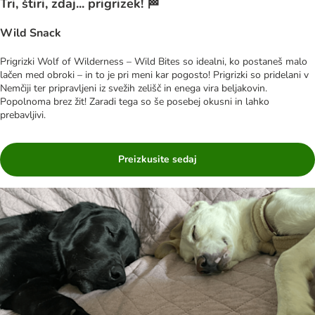
Tri, štiri, zdaj... prigrizek! 🏁
Wild Snack
Prigrizki Wolf of Wilderness – Wild Bites so idealni, ko postaneš malo
lačen med obroki – in to je pri meni kar pogosto! Prigrizki so pridelani v
Nemčiji ter pripravljeni iz svežih zelišč in enega vira beljakovin.
Popolnoma brez žit! Zaradi tega so še posebej okusni in lahko
prebavljivi.
Preizkusite sedaj