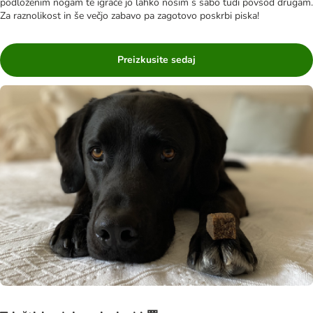
podloženim nogam te igrače jo lahko nosim s sabo tudi povsod drugam.
Za raznolikost in še večjo zabavo pa zagotovo poskrbi piska!
Preizkusite sedaj