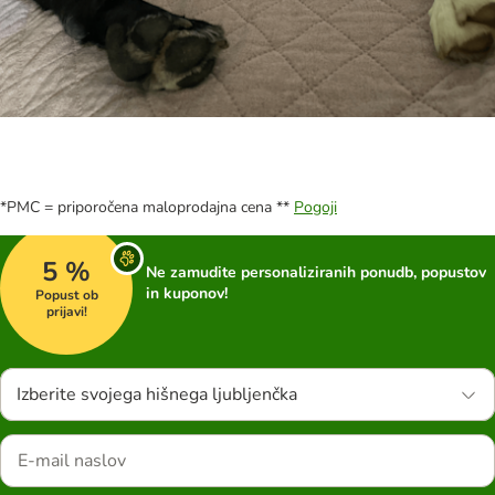
*PMC = priporočena maloprodajna cena **
Pogoji
5 %
Ne zamudite personaliziranih ponudb, popustov
in kuponov!
Popust ob
prijavi!
Izberite svojega hišnega ljubljenčka