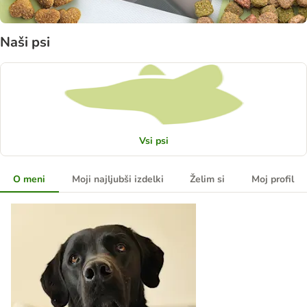
Naši psi
Vsi psi
O meni
Moji najljubši izdelki
Želim si
Moj profil