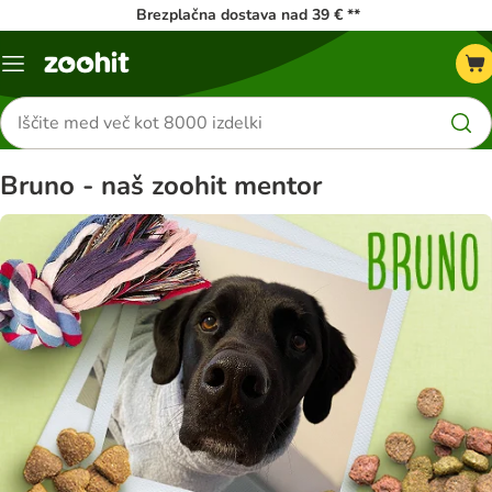
Brezplačna dostava nad 39 € **
Meni
kataloga
Iskanje
izdelkov
Bruno - naš zoohit mentor