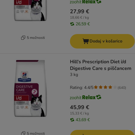
27,99 €
18,66 € / kg
26,59 €
5 možnosti
Dodaj v košarico
Hill's Prescription Diet i/d
Digestive Care s piščancem
3 kg
Rating: 4.4/5
(
640
)
45,99 €
15,33 € / kg
43,69 €
5 možnosti