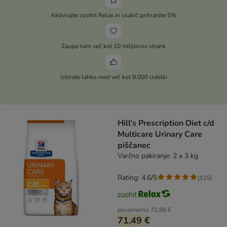
Aktivirajte zoohit Relax in vsakič prihranite 5%
Zaupa nam več kot 10 milijonov strank
Izbirate lahko med več kot 8.000 izdelki
Hill's Prescription Diet c/d
Multicare Urinary Care
piščanec
Varčno pakiranje: 2 x 3 kg
Rating: 4.6/5
(
515
)
posamezno
72,98 €
71,49 €