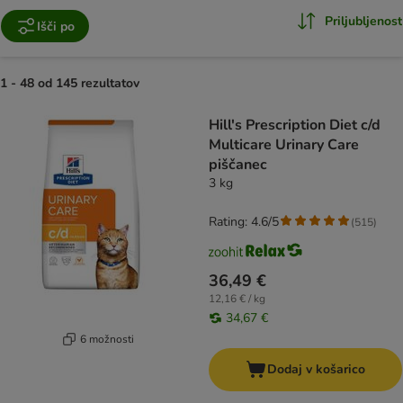
Priljubljenost
Išči po
1 - 48 od 145 rezultatov
product items have been changed
Hill's Prescription Diet c/d
Multicare Urinary Care
piščanec
3 kg
Rating: 4.6/5
(
515
)
36,49 €
12,16 € / kg
34,67 €
6 možnosti
Dodaj v košarico