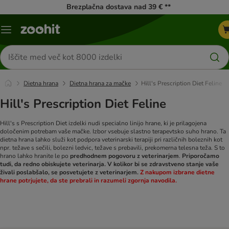
Brezplačna dostava nad 39 € **
Meni
kataloga
Iskanje
izdelkov
Dietna hrana
Dietna hrana za mačke
Hill's Prescription Diet Feline
Hill's Prescription Diet Feline
Hill's s Prescription Diet izdelki nudi specialno linijo hrane, ki je prilagojena
določenim potrebam vaše mačke. Izbor vsebuje slastno terapevtsko suho hrano. Ta
dietna hrana lahko služi kot podpora veterinarski terapiji pri različnih boleznih kot
npr. težave s sečili, bolezni ledvic, težave s prebavili, prekomerna telesna teža. S to
hrano lahko hranite le po
predhodnem pogovoru z veterinarjem
.
Priporočamo
tudi, da redno obiskujete veterinarja. V kolikor bi se zdravstveno stanje vaše
živali poslabšalo, se posvetujete z veterinarjem.
Z nakupom izbrane dietne
hrane potrjujete, da ste prebrali in razumeli zgornja navodila.