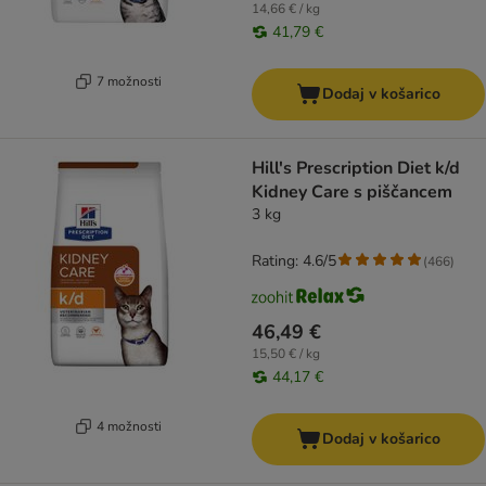
14,66 € / kg
41,79 €
7 možnosti
Dodaj v košarico
Hill's Prescription Diet k/d
Kidney Care s piščancem
3 kg
Rating: 4.6/5
(
466
)
46,49 €
15,50 € / kg
44,17 €
4 možnosti
Dodaj v košarico