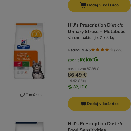
Dodaj v košarico
Hill's Prescription Diet c/d
Urinary Stress + Metabolic
Varčno pakiranje: 2 x 3 kg
Rating: 4.4/5
(
299
)
posamezno
87,98 €
86,49 €
14,42 € / kg
82,17 €
7 možnosti
Dodaj v košarico
Hill's Prescription Diet z/d
Food Sensitivities