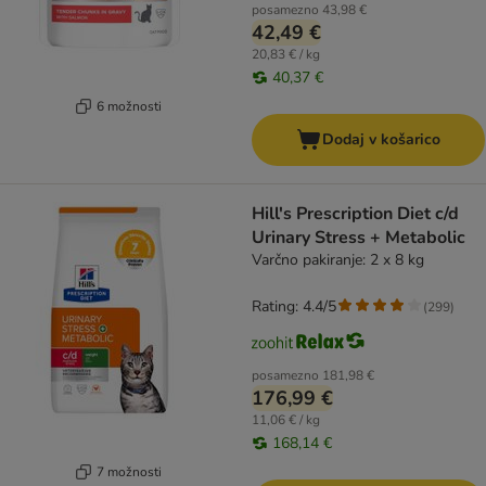
posamezno
43,98 €
42,49 €
20,83 € / kg
40,37 €
6 možnosti
Dodaj v košarico
Hill's Prescription Diet c/d
Urinary Stress + Metabolic
Varčno pakiranje: 2 x 8 kg
Rating: 4.4/5
(
299
)
posamezno
181,98 €
176,99 €
11,06 € / kg
168,14 €
7 možnosti