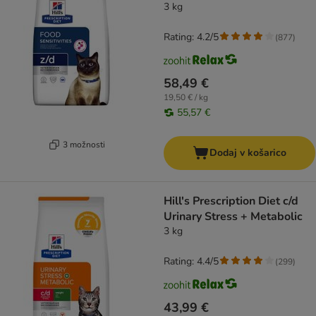
3 kg
Rating: 4.2/5
(
877
)
58,49 €
19,50 € / kg
55,57 €
3 možnosti
Dodaj v košarico
Hill's Prescription Diet c/d
Urinary Stress + Metabolic
3 kg
Rating: 4.4/5
(
299
)
43,99 €