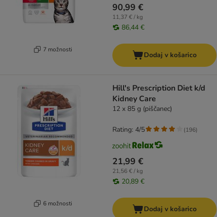
90,99 €
11,37 € / kg
86,44 €
7 možnosti
Dodaj v košarico
Hill's Prescription Diet k/d
Kidney Care
12 x 85 g (piščanec)
Rating: 4/5
(
196
)
21,99 €
21,56 € / kg
20,89 €
6 možnosti
Dodaj v košarico