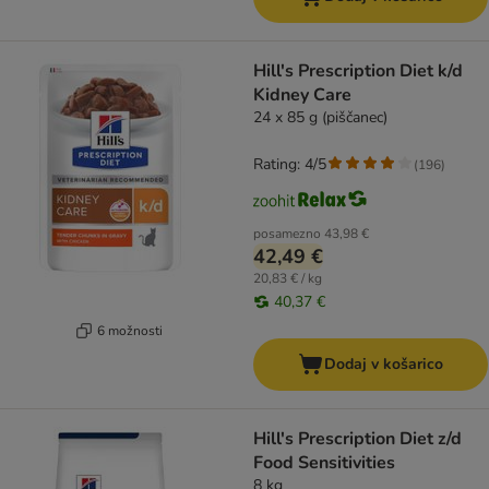
Hill's Prescription Diet k/d
Kidney Care
24 x 85 g (piščanec)
Rating: 4/5
(
196
)
posamezno
43,98 €
42,49 €
20,83 € / kg
40,37 €
6 možnosti
Dodaj v košarico
Hill's Prescription Diet z/d
Food Sensitivities
8 kg