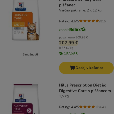
piščanec
Varčno pakiranje: 2 x 12 kg
Rating: 4.6/5
(
515
)
posamezno
209,98 €
207,99 €
8,67 € / kg
197,59 €
6 možnosti
Dodaj v košarico
Hill's Prescription Diet i/d
Digestive Care s piščancem
1,5 kg
Rating: 4.4/5
(
640
)