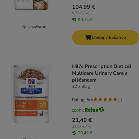
104,99 €
8,75 € / kg
99,74 €
6 možnosti
Dodaj v košarico
Hill's Prescription Diet c/d
Multicare Urinary Care s
piščancem
12 x 85 g
Rating: 5/5
(
1
)
21,49 €
21,07 € / kg
20,42 €