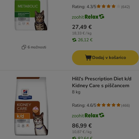
Rating: 4.3/5
(
642
)
27,49 €
18,33 € / kg
26,12 €
6 možnosti
Dodaj v košarico
Hill's Prescription Diet k/d
Kidney Care s piščancem
8 kg
Rating: 4.6/5
(
466
)
86,99 €
10,87 € / kg
82,64 €