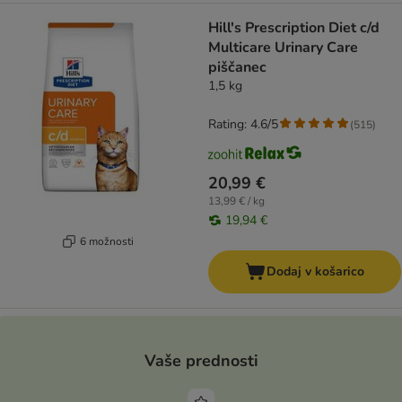
Hill's Prescription Diet c/d
Multicare Urinary Care
piščanec
1,5 kg
Rating: 4.6/5
(
515
)
20,99 €
13,99 € / kg
19,94 €
6 možnosti
Dodaj v košarico
Vaše prednosti