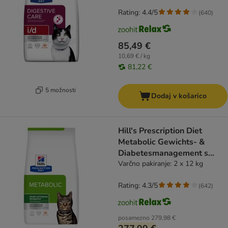
Rating: 4.4/5
(
640
)
85,49 €
10,69 € / kg
81,22 €
5 možnosti
Dodaj v košarico
Hill's Prescription Diet
Metabolic Gewichts- &
Diabetesmanagement s
piščancem
Varčno pakiranje: 2 x 12 kg
Rating: 4.3/5
(
642
)
posamezno
279,98 €