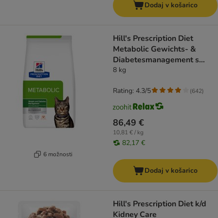
Dodaj v košarico
Hill's Prescription Diet
Metabolic Gewichts- &
Diabetesmanagement s
piščancem
8 kg
Rating: 4.3/5
(
642
)
86,49 €
10,81 € / kg
82,17 €
6 možnosti
Dodaj v košarico
Hill's Prescription Diet k/d
Kidney Care