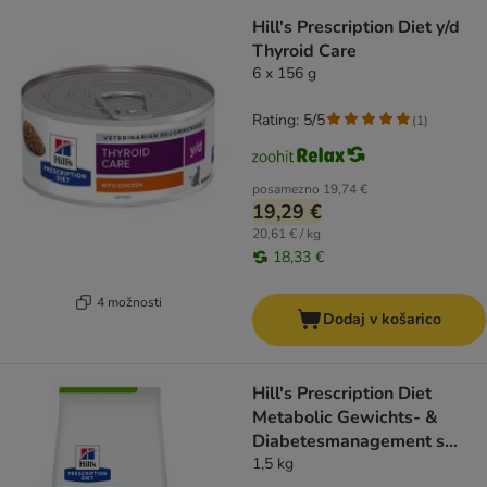
Hill's Prescription Diet y/d
Thyroid Care
6 x 156 g
Rating: 5/5
(
1
)
posamezno
19,74 €
19,29 €
20,61 € / kg
18,33 €
4 možnosti
Dodaj v košarico
Hill's Prescription Diet
Metabolic Gewichts- &
Diabetesmanagement s
piščancem
1,5 kg