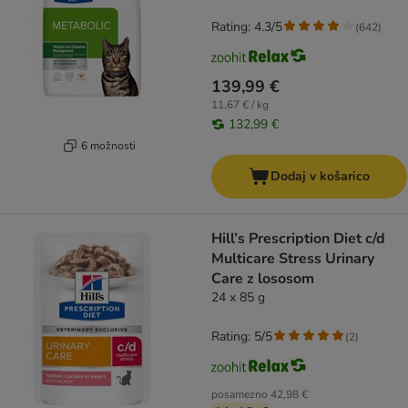
Rating: 4.3/5
(
642
)
139,99 €
11,67 € / kg
132,99 €
6 možnosti
Dodaj v košarico
Hill’s Prescription Diet c/d
Multicare Stress Urinary
Care z lososom
24 x 85 g
Rating: 5/5
(
2
)
posamezno
42,98 €