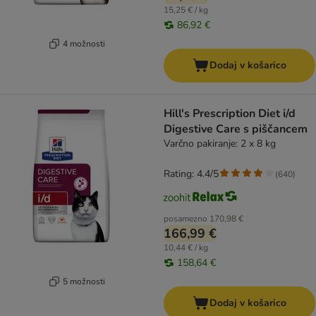
15,25 € / kg
86,92 €
4 možnosti
Dodaj v košarico
Hill's Prescription Diet i/d
Digestive Care s piščancem
Varčno pakiranje: 2 x 8 kg
Rating: 4.4/5
(
640
)
posamezno
170,98 €
166,99 €
10,44 € / kg
158,64 €
5 možnosti
Dodaj v košarico