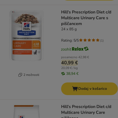
Hill's Prescription Diet c/d
Multicare Urinary Care s
piščancem
24 x 85 g
Rating: 5/5
(
1
)
posamezno
42,98 €
40,99 €
20,09 € / kg
38,94 €
2 možnosti
Dodaj v košarico
Hill's Prescription Diet c/d
Multicare Urinary Care