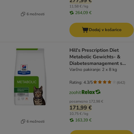
277,99 €
11,58 € / kg
264,09 €
6 možnosti
Dodaj v košarico
Hill's Prescription Diet
Metabolic Gewichts- &
Diabetesmanagement s
piščancem
Varčno pakiranje: 2 x 8 kg
Rating: 4.3/5
(
642
)
posamezno
172,98 €
171,99 €
10,75 € / kg
163,39 €
6 možnosti