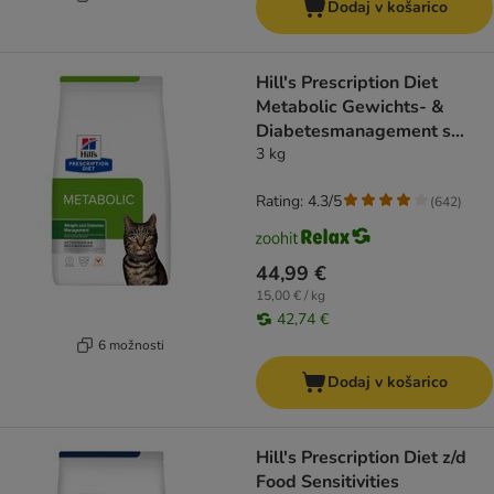
Dodaj v košarico
Hill's Prescription Diet
Metabolic Gewichts- &
Diabetesmanagement s
piščancem
3 kg
Rating: 4.3/5
(
642
)
44,99 €
15,00 € / kg
42,74 €
6 možnosti
Dodaj v košarico
Hill's Prescription Diet z/d
Food Sensitivities