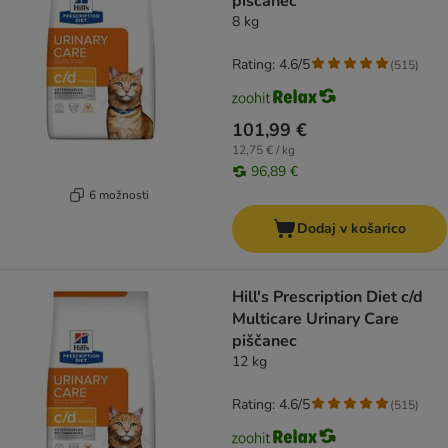
piščanec
8 kg
Rating: 4.6/5
(
515
)
101,99 €
12,75 € / kg
96,89 €
6 možnosti
Dodaj v košarico
Hill's Prescription Diet c/d
Multicare Urinary Care
piščanec
12 kg
Rating: 4.6/5
(
515
)