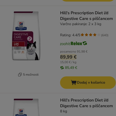
Hill's Prescription Diet i/d
Digestive Care s piščancem
Varčno pakiranje: 2 x 3 kg
Rating: 4.4/5
(
640
)
posamezno
91,98 €
89,99 €
15,00 € / kg
85,49 €
5 možnosti
Dodaj v košarico
Hill's Prescription Diet i/d
Digestive Care s piščancem
8 kg