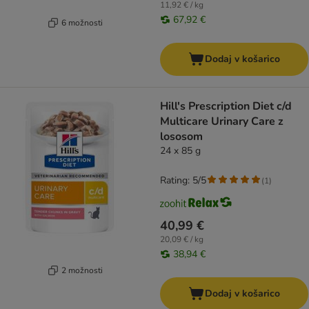
11,92 € / kg
67,92 €
6 možnosti
Dodaj v košarico
Hill's Prescription Diet c/d
Multicare Urinary Care z
lososom
24 x 85 g
Rating: 5/5
(
1
)
40,99 €
20,09 € / kg
38,94 €
2 možnosti
Dodaj v košarico