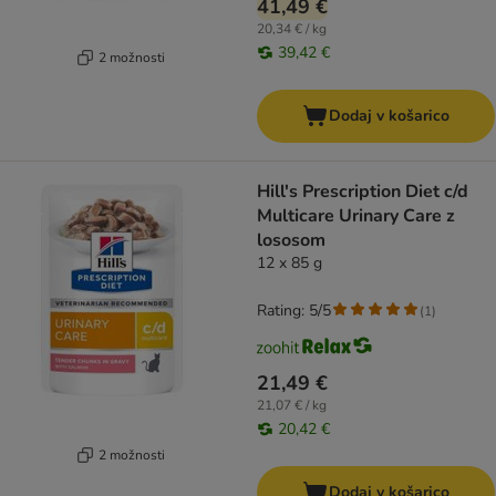
41,49 €
20,34 € / kg
39,42 €
2 možnosti
Dodaj v košarico
Hill's Prescription Diet c/d
Multicare Urinary Care z
lososom
12 x 85 g
Rating: 5/5
(
1
)
21,49 €
21,07 € / kg
20,42 €
2 možnosti
Dodaj v košarico