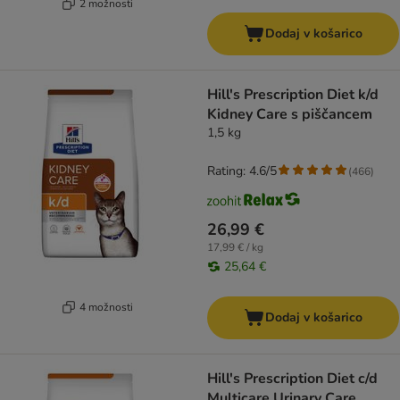
2 možnosti
Dodaj v košarico
Hill's Prescription Diet k/d
Kidney Care s piščancem
1,5 kg
Rating: 4.6/5
(
466
)
26,99 €
17,99 € / kg
25,64 €
4 možnosti
Dodaj v košarico
Hill's Prescription Diet c/d
Multicare Urinary Care