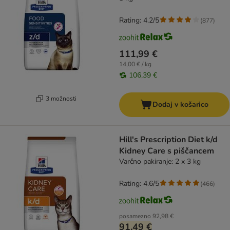
Rating: 4.2/5
(
877
)
111,99 €
14,00 € / kg
106,39 €
3 možnosti
Dodaj v košarico
Hill's Prescription Diet k/d
Kidney Care s piščancem
Varčno pakiranje: 2 x 3 kg
Rating: 4.6/5
(
466
)
posamezno
92,98 €
91,49 €