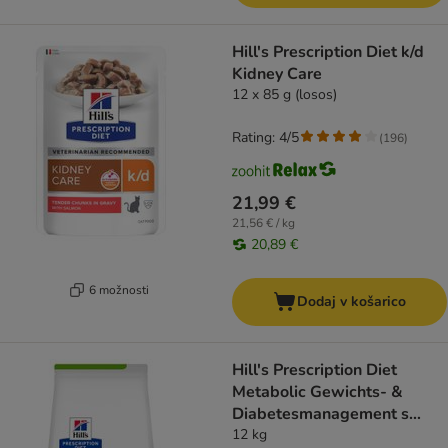
Hill's Prescription Diet k/d
Kidney Care
12 x 85 g (losos)
Rating: 4/5
(
196
)
21,99 €
21,56 € / kg
20,89 €
6 možnosti
Dodaj v košarico
Hill's Prescription Diet
Metabolic Gewichts- &
Diabetesmanagement s
piščancem
12 kg