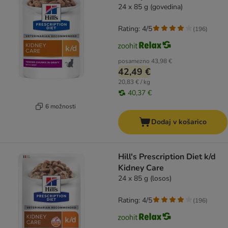
24 x 85 g (govedina)
Rating: 4/5
(
196
)
posamezno
43,98 €
42,49 €
20,83 € / kg
40,37 €
6 možnosti
Dodaj v košarico
Hill's Prescription Diet k/d
Kidney Care
24 x 85 g (losos)
Rating: 4/5
(
196
)