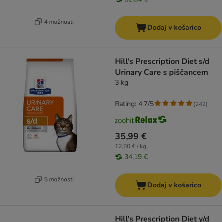
4 možnosti
Dodaj v košarico
Hill's Prescription Diet s/d
Urinary Care s piščancem
3 kg
Rating: 4.7/5
(
242
)
35,99 €
12,00 € / kg
34,19 €
5 možnosti
Dodaj v košarico
Hill's Prescription Diet y/d