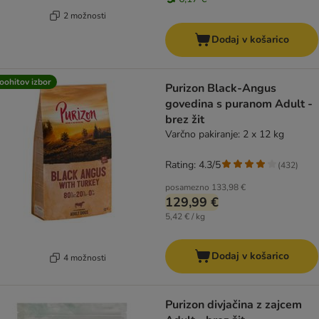
2 možnosti
Dodaj v košarico
oohitov izbor
Purizon Black-Angus
govedina s puranom Adult -
brez žit
Varčno pakiranje: 2 x 12 kg
Rating: 4.3/5
(
432
)
posamezno
133,98 €
129,99 €
5,42 € / kg
Dodaj v košarico
4 možnosti
Purizon divjačina z zajcem