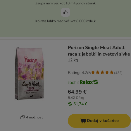
Zaupa nam več kot 10 milijonov strank
Izbirate lahko med več kot 8.000 izdelki
Purizon Single Meat Adult
raca z jabolki in cvetovi sivke
12 kg
Rating: 4.7/5
(
432
)
64,99 €
5,42 € / kg
61,74 €
4 možnosti
Dodaj v košarico