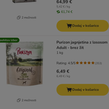
64,99 €
5,42 € / kg
61,74 €
2 možnosti
Dodaj v košarico
oohitov izbor
Purizon jagnjetina z lososom
Adult - brez žit
1 kg
Rating: 4.5/5
(
353
)
6,49 €
6,49 € / kg
Dodaj v košarico
2 možnosti