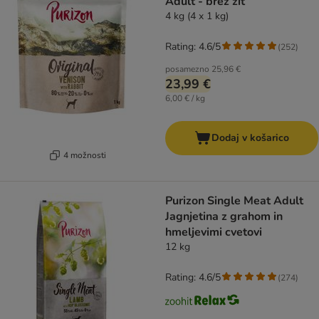
Adult - brez žit
4 kg (4 x 1 kg)
Rating: 4.6/5
(
252
)
posamezno
25,96 €
23,99 €
6,00 € / kg
Dodaj v košarico
4 možnosti
Purizon Single Meat Adult
Jagnjetina z grahom in
hmeljevimi cvetovi
12 kg
Rating: 4.6/5
(
274
)