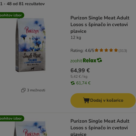
1 - 48 od 81 rezultatov
product items have been changed
oohitov izbor
Purizon Single Meat Adult
Losos s špinačo in cvetovi
plavice
12 kg
Rating: 4.6/5
(
313
)
64,99 €
5,42 € / kg
61,74 €
3 možnosti
Dodaj v košarico
oohitov izbor
Purizon Single Meat Adult
Losos s špinačo in cvetovi
plavice