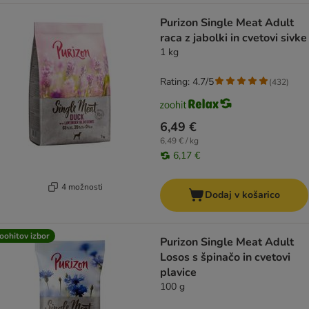
Purizon Single Meat Adult
raca z jabolki in cvetovi sivke
1 kg
Rating: 4.7/5
(
432
)
6,49 €
6,49 € / kg
6,17 €
4 možnosti
Dodaj v košarico
oohitov izbor
Purizon Single Meat Adult
Losos s špinačo in cvetovi
plavice
100 g