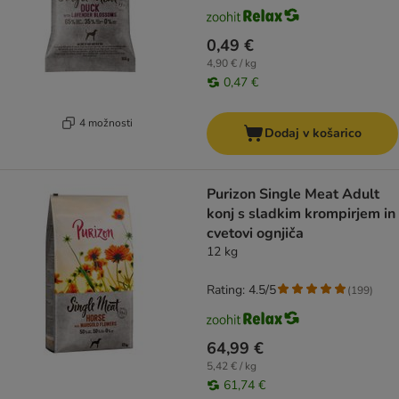
0,49 €
4,90 € / kg
0,47 €
4 možnosti
Dodaj v košarico
Purizon Single Meat Adult
konj s sladkim krompirjem in
cvetovi ognjiča
12 kg
Rating: 4.5/5
(
199
)
64,99 €
5,42 € / kg
61,74 €