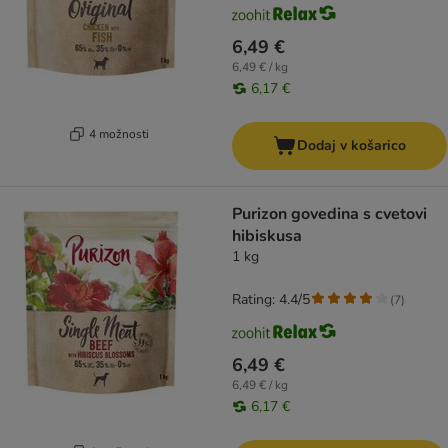
6,49 €
6,49 € / kg
6,17 €
4 možnosti
Dodaj v košarico
Purizon govedina s cvetovi
hibiskusa
1 kg
Rating: 4.4/5
(
7
)
6,49 €
6,49 € / kg
6,17 €