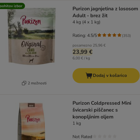
oohitov izbor
Purizon jagnjetina z lososom
Adult - brez žit
4 kg (4 x 1 kg)
Rating: 4.5/5
(
353
)
posamezno
25,96 €
23,99 €
6,00 € / kg
Dodaj v košarico
2 možnosti
Purizon Coldpressed Mini
švicarski piščanec s
konopljinim oljem
1 kg
Not Rated