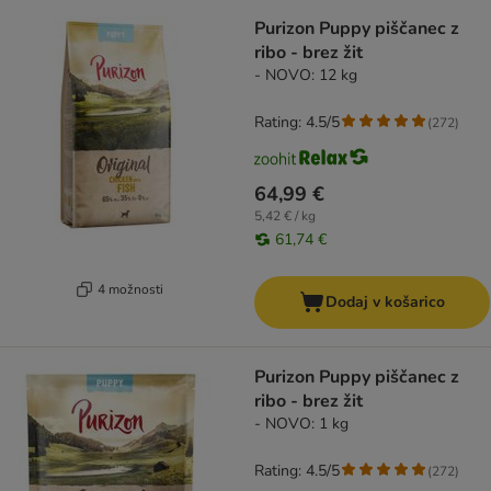
Purizon Puppy piščanec z
ribo - brez žit
- NOVO: 12 kg
Rating: 4.5/5
(
272
)
64,99 €
5,42 € / kg
61,74 €
4 možnosti
Dodaj v košarico
Purizon Puppy piščanec z
ribo - brez žit
- NOVO: 1 kg
Rating: 4.5/5
(
272
)