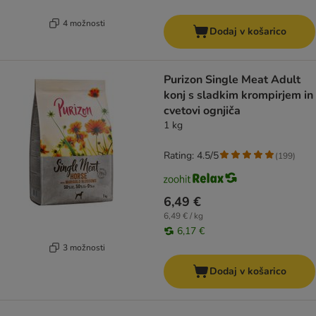
4 možnosti
Dodaj v košarico
Purizon Single Meat Adult
konj s sladkim krompirjem in
cvetovi ognjiča
1 kg
Rating: 4.5/5
(
199
)
6,49 €
6,49 € / kg
6,17 €
3 možnosti
Dodaj v košarico