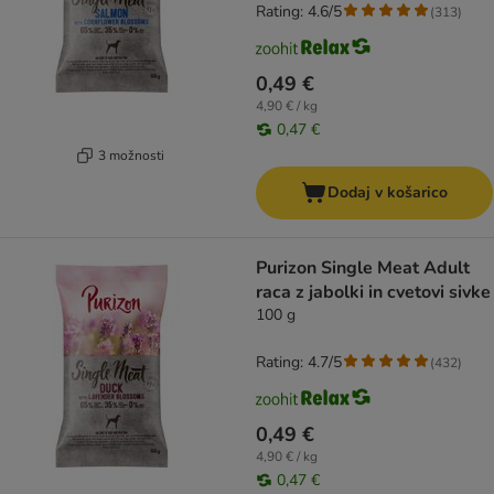
Rating: 4.6/5
(
313
)
0,49 €
4,90 € / kg
0,47 €
3 možnosti
Dodaj v košarico
Purizon Single Meat Adult
raca z jabolki in cvetovi sivke
100 g
Rating: 4.7/5
(
432
)
0,49 €
4,90 € / kg
0,47 €