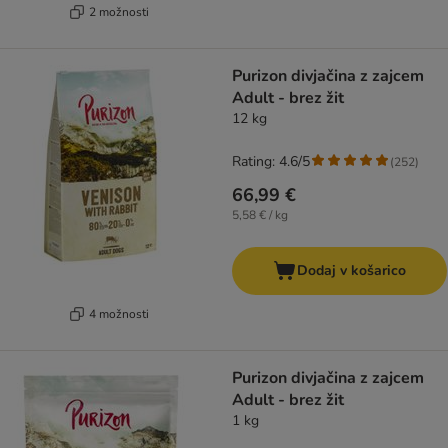
2 možnosti
Purizon divjačina z zajcem
Adult - brez žit
12 kg
Rating: 4.6/5
(
252
)
66,99 €
5,58 € / kg
Dodaj v košarico
4 možnosti
Purizon divjačina z zajcem
Adult - brez žit
1 kg