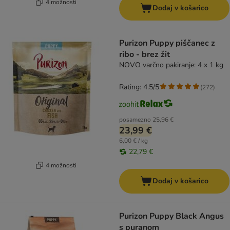
4 možnosti
Dodaj v košarico
Purizon Puppy piščanec z
ribo - brez žit
NOVO varčno pakiranje: 4 x 1 kg
Rating: 4.5/5
(
272
)
posamezno
25,96 €
23,99 €
6,00 € / kg
22,79 €
4 možnosti
Dodaj v košarico
Purizon Puppy Black Angus
s puranom