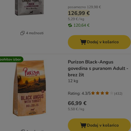
posamezno
129,98 €
126,99 €
5,29 € / kg
120,64 €
4 možnosti
Dodaj v košarico
oohitov izbor
Purizon Black-Angus
govedina s puranom Adult -
brez žit
12 kg
Rating: 4.3/5
(
432
)
66,99 €
5,58 € / kg
Dodaj v košarico