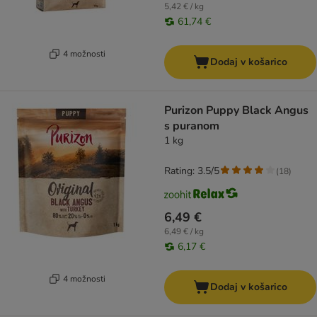
5,42 € / kg
61,74 €
4 možnosti
Dodaj v košarico
Purizon Puppy Black Angus
s puranom
1 kg
Rating: 3.5/5
(
18
)
6,49 €
6,49 € / kg
6,17 €
4 možnosti
Dodaj v košarico