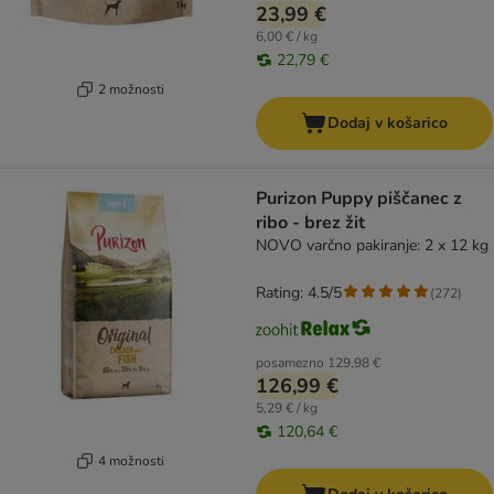
23,99 €
6,00 € / kg
22,79 €
2 možnosti
Dodaj v košarico
Purizon Puppy piščanec z
ribo - brez žit
NOVO varčno pakiranje: 2 x 12 kg
Rating: 4.5/5
(
272
)
posamezno
129,98 €
126,99 €
5,29 € / kg
120,64 €
4 možnosti