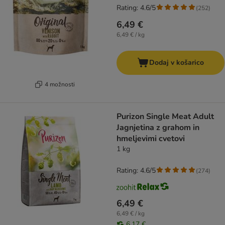
Rating: 4.6/5
(
252
)
6,49 €
6,49 € / kg
Dodaj v košarico
4 možnosti
Purizon Single Meat Adult
Jagnjetina z grahom in
hmeljevimi cvetovi
1 kg
Rating: 4.6/5
(
274
)
6,49 €
6,49 € / kg
6,17 €