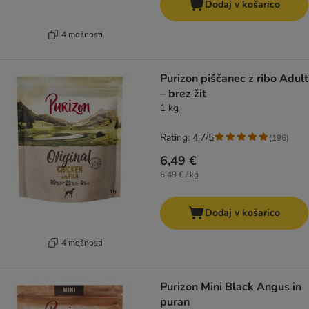
Dodaj v košarico
4 možnosti
Purizon piščanec z ribo Adult
– brez žit
1 kg
Rating: 4.7/5
(
196
)
6,49 €
6,49 € / kg
Dodaj v košarico
4 možnosti
Purizon Mini Black Angus in
puran