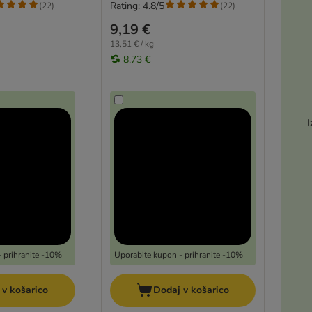
Rating: 4.8/5
(
22
)
(
22
)
9,19 €
13,51 € / kg
8,73 €
I
 prihranite -10%
Uporabite kupon - prihranite -10%
 v košarico
Dodaj v košarico