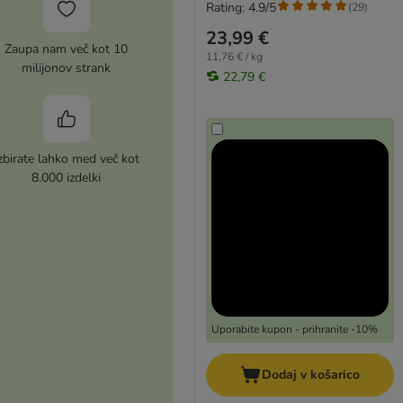
Rating: 4.9/5
(
29
)
23,99 €
Zaupa nam več kot 10
11,76 € / kg
milijonov strank
22,79 €
zbirate lahko med več kot
8.000 izdelki
Uporabite kupon - prihranite -10%
Dodaj v košarico