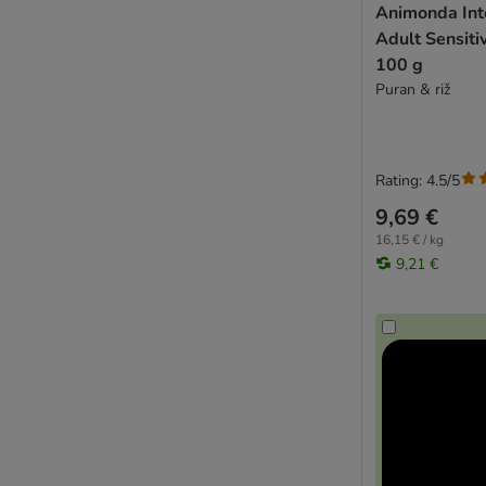
Animonda Int
Adult Sensitiv
100 g
Puran & riž
Rating: 4.5/5
9,69 €
16,15 € / kg
9,21 €