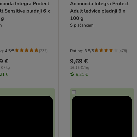
monda Integra Protect
Animonda Integra Protect
t Sensitive pladnji 6 x
Adult ledvice pladnji 6 x
 g
100 g
n
S piščancem
g: 4.5/5
Rating: 3.8/5
(
237
)
(
478
)
9 €
9,69 €
 € / kg
16,15 € / kg
,21 €
9,21 €