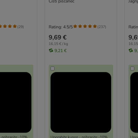
Čisti piščanec
Jagnj
Rating: 4.5/5
Ratin
(
29
)
(
237
)
9,69 €
9,6
16,15 € / kg
16,15
9,21 €
9
 prihranite -10%
Uporabite kupon - prihranite -10%
Upor