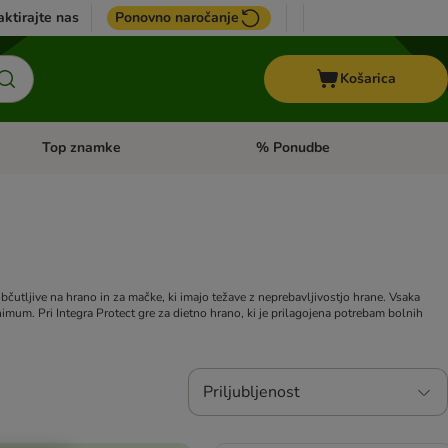
ktirajte nas
Ponovno naročanje
Košarica
Top znamke
% Ponudbe
Odprite meni kategorij: Dietna hrana
Odprite meni kategorij: Top znam
utljive na hrano in za mačke, ki imajo težave z neprebavljivostjo hrane. Vsaka
nimum. Pri Integra Protect gre za dietno hrano, ki je prilagojena potrebam bolnih
Priljubljenost