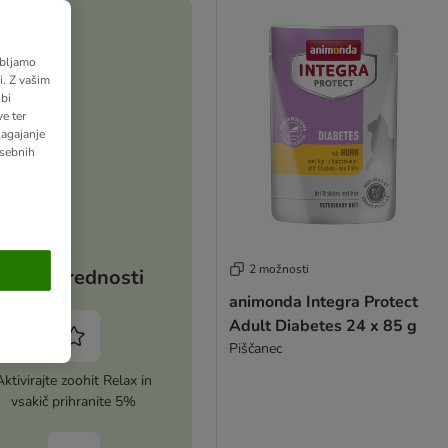
abljamo
. Z vašim
bi
e ter
lagajanje
osebnih
2 možnosti
Vaše prednosti
animonda Integra Protect
Adult Diabetes 24 x 85 g
Piščanec
Aktivirajte zoohit Relax in
vsakič prihranite 5%