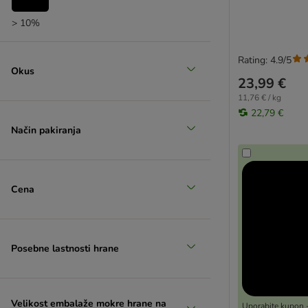
> 10%
Rating: 4.9/5
Okus
23,99 €
11,76 € / kg
22,79 €
Način pakiranja
Cena
Posebne lastnosti hrane
Velikost embalaže mokre hrane na
Uporabite kupon -