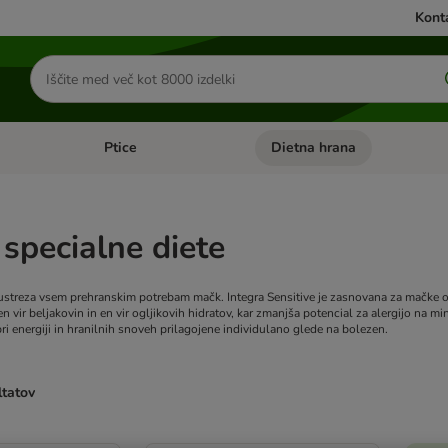
Konta
Iskanje
izdelkov
Ptice
Dietna hrana
orij: Mačke
Odprite meni kategorij: Male živali
Odprite meni kategorij: Ptice
 specialne diete
 ustreza vsem prehranskim potrebam mačk. Integra Sensitive je zasnovana za mačke obč
 vir beljakovin in en vir ogljikovih hidratov, kar zmanjša potencial za alergijo na mi
i energiji in hranilnih snoveh prilagojene individulano glede na bolezen.
ltatov
ve been changed