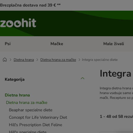
Brezplačna dostava nad 39 € **
Psi
Mačke
Male živali
Odprite meni kategorij: Psi
Odprite meni kateg
Dietna hrana
Dietna hrana za mačke
Integra specialne diete
Integra
Kategorija
Integra dietna hrana
hrana vsebuje samo en
Dietna hrana
mačk. Recepture so pr
Dietna hrana za mačke
Beaphar specialne diete
1 - 48 od 58 rezu
Concept for Life Veterinary Diet
Hill's Prescription Diet Feline
product items ha
Hill's specialne diete