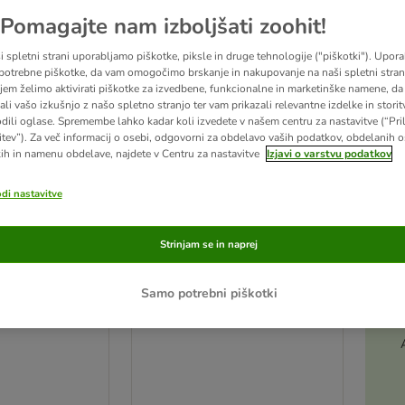
Pomagajte nam izboljšati zoohit!
i spletni strani uporabljamo piškotke, piksle in druge tehnologije ("piškotki"). Upor
potrebne piškotke, da vam omogočimo brskanje in nakupovanje na naši spletni strani
jem želimo aktivirati piškotke za izvedbene, funkcionalne in marketinške namene, da 
ali vašo izkušnjo z našo spletno stranjo ter vam prikazali relevantne izdelke in storitv
odili oglase. Spremembe lahko kadar koli izvedete v našem centru za nastavitve (“Pri
itev”). Za več informacij o osebi, odgovorni za obdelavo vaših podatkov, obdelanih 
ih in namenu obdelave, najdete v Centru za nastavitve
Izjavi o varstvu podatkov
odi nastavitve
3 možnosti
Strinjam se in naprej
egra Protect
animonda Integra Protect
Samo potrebni piškotki
s 8 x 85 g
Adult Diabetes 8 x 85 g
Piščanec