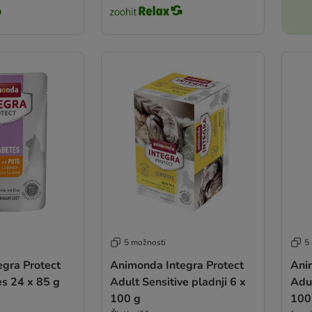
5 možnosti
5
egra Protect
Animonda Integra Protect
Ani
s 24 x 85 g
Adult Sensitive pladnji 6 x
Adul
100 g
100