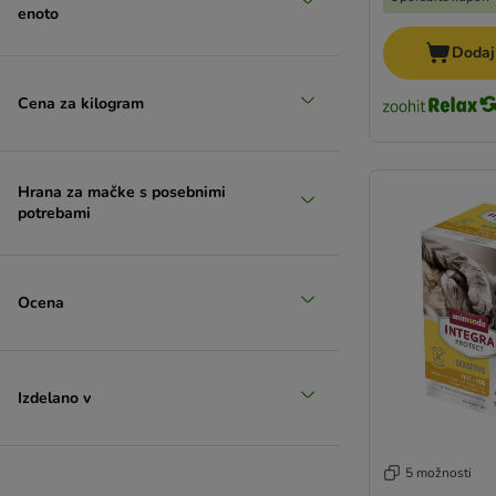
enoto
Dodaj
Cena za kilogram
Hrana za mačke s posebnimi
potrebami
Ocena
Izdelano v
5 možnosti