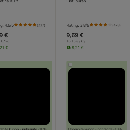
etina & riž
Čisti puran
g: 4.5/5
Rating: 3.8/5
(
237
)
(
478
)
9 €
9,69 €
 € / kg
16,15 € / kg
,21 €
9,21 €
abite kupon - prihranite -10%
Uporabite kupon - prihranite -10%