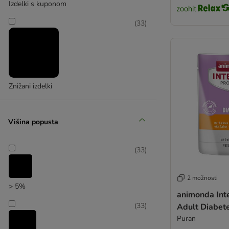
Izdelki s kuponom
(
33
)
Znižani izdelki
Višina popusta
(
33
)
2 možnosti
> 5%
animonda Int
(
33
)
Adult Diabete
Puran