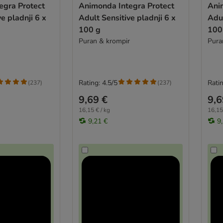
egra Protect
Animonda Integra Protect
Ani
e pladnji 6 x
Adult Sensitive pladnji 6 x
Adul
100 g
100
Puran & krompir
Pura
Rating: 4.5/5
Ratin
(
237
)
(
237
)
9,69 €
9,6
16,15 € / kg
16,15
9,21 €
9