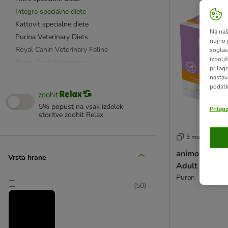
Integra specialne diete
Kattovit specialne diete
Na naš
Purina Veterinary Diets
nujno 
Royal Canin Veterinary Feline
soglas
izboljš
Royal Canin Veterinary
prilag
Smilla Veterinary Diet
nastav
podatk
SPECIFIC Veterinary Diet
Virbac Vetcomplex
5% popust na vsak izdelek
Prilag
storitve zoohit Relax
Alergije in intoleranca na hrano
3 možnosti
Diabetes
Ledvice in sečila
animonda Int
Vrsta hrane
Adult Diabete
Nega zob
Puran
Koža in dlaka
(
50
)
Debelost
Želodec in črevesje
Dietna hrana (Light)