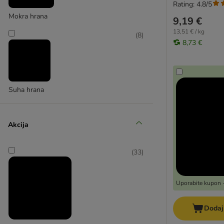
Hrana brez žit
Rating: 4.8/5
BARF
Mokra hrana
9,19 €
Bio hrana
13,51 € / kg
(
8
)
Sensitive
8,73 €
Suha hrana
Akcija
(
33
)
Uporabite kupon -
Dodaj