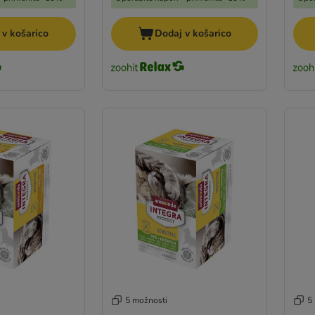
 v košarico
Dodaj v košarico
5 možnosti
5