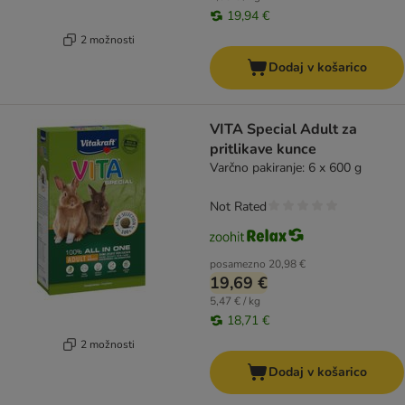
19,94 €
2 možnosti
Dodaj v košarico
VITA Special Adult za
pritlikave kunce
Varčno pakiranje: 6 x 600 g
Not Rated
posamezno
20,98 €
19,69 €
5,47 € / kg
18,71 €
2 možnosti
Dodaj v košarico