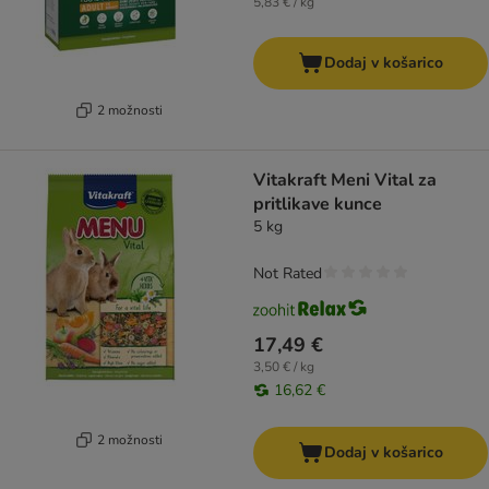
5,83 € / kg
Dodaj v košarico
2 možnosti
Vitakraft Meni Vital za
pritlikave kunce
5 kg
Not Rated
17,49 €
3,50 € / kg
16,62 €
2 možnosti
Dodaj v košarico