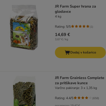
JR Farm Super hrana za
glodavce
4 kg
Rating: 5/5
(
1
)
14,69 €
3,67 € / kg
Dodaj v košarico
JR Farm Grainless Complete
za pritlikave kunce
Varčno pakiranje: 3 x 1,35 kg
Rating: 4.4/5
(
658
)
posamezno
19,47 €