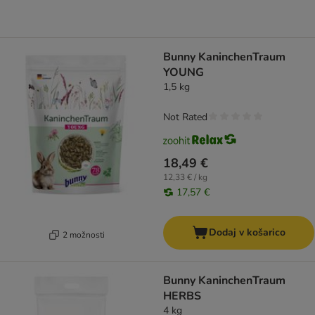
Bunny KaninchenTraum
YOUNG
1,5 kg
Not Rated
18,49 €
12,33 € / kg
17,57 €
Dodaj v košarico
2 možnosti
Bunny KaninchenTraum
HERBS
4 kg