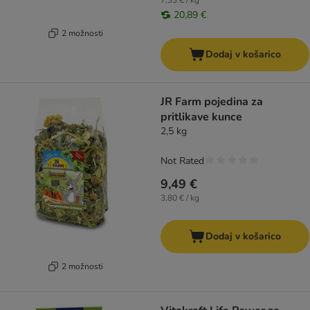
7,33 € / kg
20,89 €
2 možnosti
Dodaj v košarico
JR Farm pojedina za
pritlikave kunce
2,5 kg
Not Rated
9,49 €
3,80 € / kg
Dodaj v košarico
2 možnosti