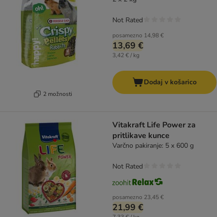
Not Rated
posamezno
14,98 €
13,69 €
3,42 € / kg
Dodaj v košarico
2 možnosti
Vitakraft Life Power za
pritlikave kunce
Varčno pakiranje: 5 x 600 g
Not Rated
posamezno
23,45 €
21,99 €