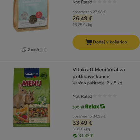
Not Rated
posamezno
27,98 €
26,49 €
13,25 € / kg
Dodaj v košarico
2 možnosti
Vitakraft Meni Vital za
pritlikave kunce
Varčno pakiranje: 2 x 5 kg
Not Rated
posamezno
34,98 €
33,49 €
3,35 € / kg
31,82 €