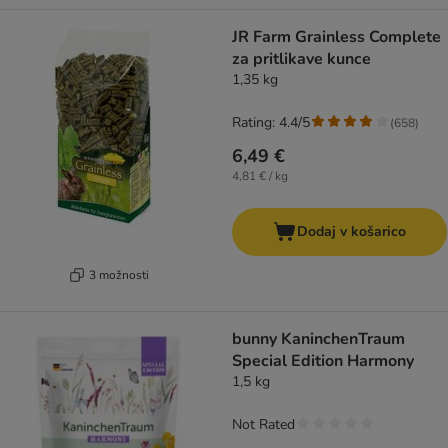
JR Farm Grainless Complete
za pritlikave kunce
1,35 kg
Rating: 4.4/5
(
658
)
6,49 €
4,81 € / kg
Dodaj v košarico
3 možnosti
bunny KaninchenTraum
Special Edition Harmony
1,5 kg
Not Rated