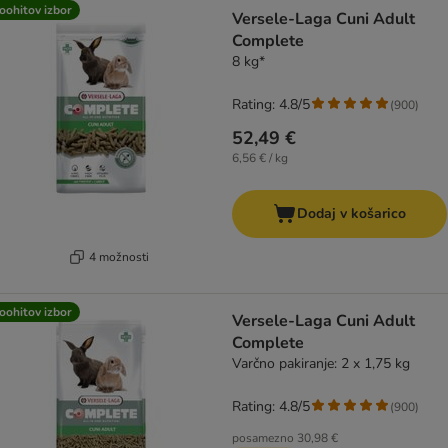
product items have been changed
oohitov izbor
Versele-Laga Cuni Adult
Complete
8 kg*
Rating: 4.8/5
(
900
)
52,49 €
6,56 € / kg
Dodaj v košarico
4 možnosti
oohitov izbor
Versele-Laga Cuni Adult
Complete
Varčno pakiranje: 2 x 1,75 kg
Rating: 4.8/5
(
900
)
posamezno
30,98 €