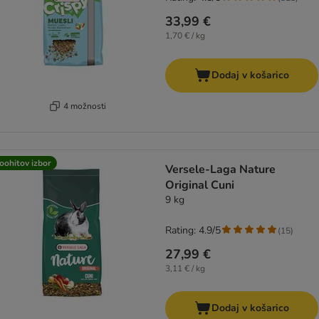
33,99 €
1,70 € / kg
Dodaj v košarico
4 možnosti
oohitov izbor
Versele-Laga Nature
Original Cuni
9 kg
Rating: 4.9/5
(
15
)
27,99 €
3,11 € / kg
Dodaj v košarico