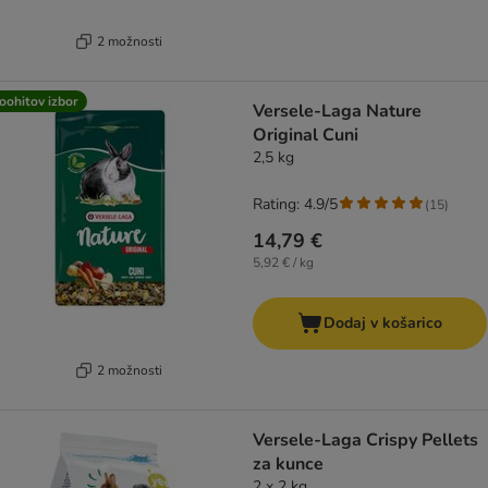
2 možnosti
oohitov izbor
Versele-Laga Nature
Original Cuni
2,5 kg
Rating: 4.9/5
(
15
)
14,79 €
5,92 € / kg
Dodaj v košarico
2 možnosti
Versele-Laga Crispy Pellets
za kunce
2 x 2 kg