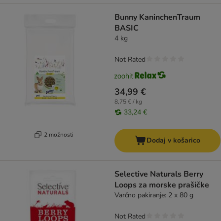
Bunny KaninchenTraum
BASIC
4 kg
Not Rated
34,99 €
8,75 € / kg
33,24 €
2 možnosti
Dodaj v košarico
Selective Naturals Berry
Loops za morske prašičke
Varčno pakiranje: 2 x 80 g
Not Rated