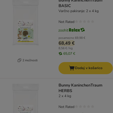
Bunny KaninchenTraum
BASIC
Varčno pakiranje: 2 x 4 kg
Not Rated
posamezno
69,98 €
68,49 €
8,56 € / kg
65,07 €
2 možnosti
Dodaj v košarico
Bunny KaninchenTraum
HERBS
2 x 4 kg
Not Rated