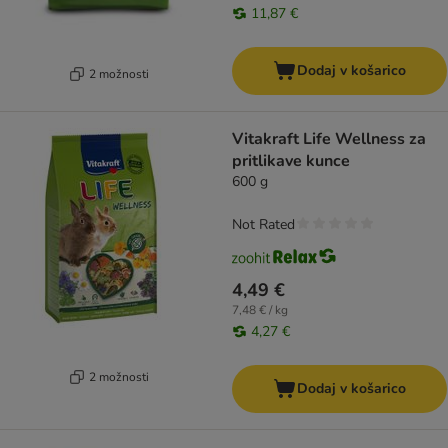
11,87 €
Dodaj v košarico
2 možnosti
Vitakraft Life Wellness za
pritlikave kunce
600 g
Not Rated
4,49 €
7,48 € / kg
4,27 €
2 možnosti
Dodaj v košarico