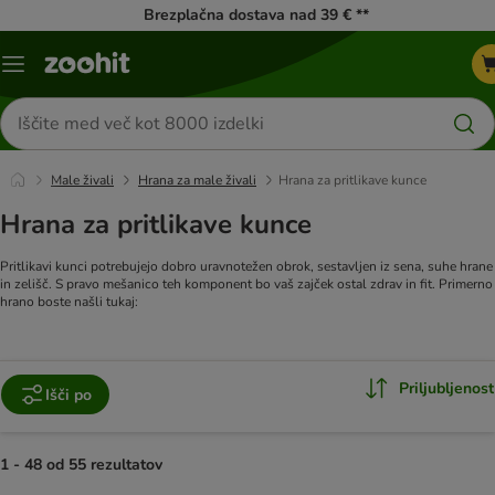
Brezplačna dostava nad 39 € **
Meni
kataloga
Iskanje
izdelkov
Male živali
Hrana za male živali
Hrana za pritlikave kunce
Hrana za pritlikave kunce
Pritlikavi kunci potrebujejo dobro uravnotežen obrok, sestavljen iz sena, suhe hrane
in zelišč. S pravo mešanico teh komponent bo vaš zajček ostal zdrav in fit. Primerno
hrano boste našli tukaj:
Priljubljenost
Išči po
1 - 48 od 55 rezultatov