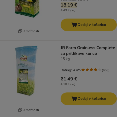
18,19 €
4,49 € / kg
Dodaj v košarico
3 možnosti
JR Farm Grainless Complete
za pritlikave kunce
15 kg
Rating: 4.4/5
(
658
)
61,49 €
4,10 € / kg
Dodaj v košarico
3 možnosti