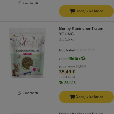
2 možnosti
Dodaj v košarico
Bunny KaninchenTraum
YOUNG
2 x 1,5 kg
Not Rated
posamezno
36,98 €
35,49 €
11,83 € / kg
33,72 €
2 možnosti
Dodaj v košarico