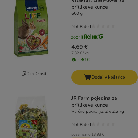
Vitakraft Life Power za
pritlikave kunce
600 g
Not Rated
4,69 €
7,82 € / kg
4,46 €
2 možnosti
Dodaj v košarico
JR Farm pojedina za
pritlikave kunce
Varčno pakiranje: 2 x 2,5 kg
Not Rated
posamezno
18,98 €