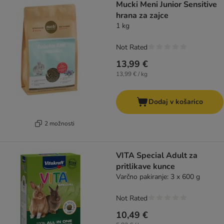
Mucki Meni Junior Sensitive
hrana za zajce
1 kg
Not Rated
13,99 €
13,99 € / kg
Dodaj v košarico
2 možnosti
VITA Special Adult za
pritlikave kunce
Varčno pakiranje: 3 x 600 g
Not Rated
10,49 €