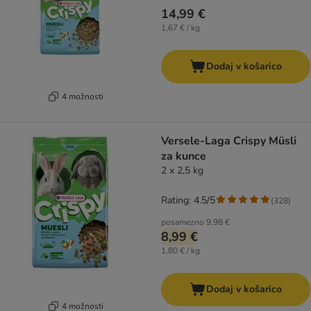
14,99 €
1,67 € / kg
Dodaj v košarico
4 možnosti
Versele-Laga Crispy Müsli
za kunce
2 x 2,5 kg
Rating: 4.5/5
(
328
)
posamezno
9,98 €
8,99 €
1,80 € / kg
Dodaj v košarico
4 možnosti