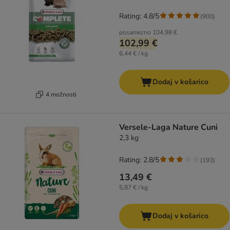
Rating: 4.8/5
(
900
)
posamezno
104,98 €
102,99 €
6,44 € / kg
Dodaj v košarico
4 možnosti
Versele-Laga Nature Cuni
2,3 kg
Rating: 2.8/5
(
193
)
13,49 €
5,87 € / kg
Dodaj v košarico