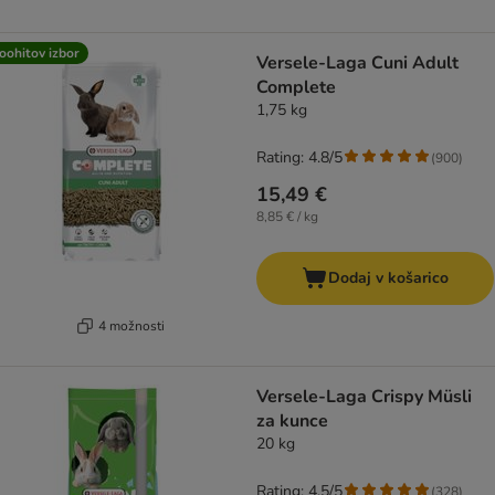
oohitov izbor
Versele-Laga Cuni Adult
Complete
1,75 kg
Rating: 4.8/5
(
900
)
15,49 €
8,85 € / kg
Dodaj v košarico
4 možnosti
Versele-Laga Crispy Müsli
za kunce
20 kg
Rating: 4.5/5
(
328
)