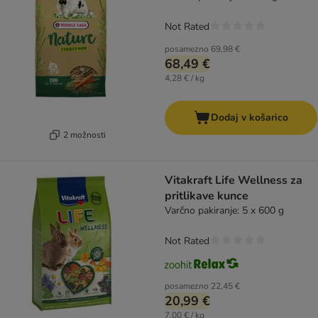
Not Rated
posamezno
69,98 €
68,49 €
4,28 € / kg
Dodaj v košarico
2 možnosti
Vitakraft Life Wellness za
pritlikave kunce
Varčno pakiranje: 5 x 600 g
Not Rated
posamezno
22,45 €
20,99 €
7,00 € / kg