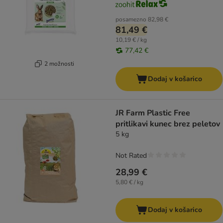
posamezno
82,98 €
81,49 €
10,19 € / kg
77,42 €
2 možnosti
Dodaj v košarico
JR Farm Plastic Free
pritlikavi kunec brez peletov
5 kg
Not Rated
28,99 €
5,80 € / kg
Dodaj v košarico