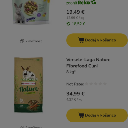
19,49 €
12,99 € / kg
18,52 €
Dodaj v košarico
2 možnosti
Versele-Laga Nature
Fibrefood Cuni
8 kg*
Not Rated
34,99 €
4,37 € / kg
Dodaj v košarico
2 možnosti