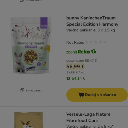
bunny KaninchenTraum
Special Edition Harmony
Varčno pakiranje: 3 x 1,5 kg
Not Rated
posamezno
58,47 €
56,99 €
12,66 € / kg
54,14 €
2 možnosti
Dodaj v košarico
Versele-Laga Nature
Fibrefood Cuni
Varčno pakiranje: 2 x 8 kg*