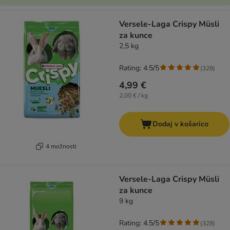
Versele-Laga Crispy Müsli
za kunce
2,5 kg
Rating: 4.5/5
(
328
)
4,99 €
2,00 € / kg
Dodaj v košarico
4 možnosti
Versele-Laga Crispy Müsli
za kunce
9 kg
Rating: 4.5/5
(
328
)