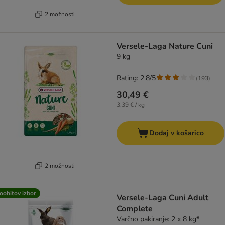
2 možnosti
Versele-Laga Nature Cuni
9 kg
Rating: 2.8/5
(
193
)
30,49 €
3,39 € / kg
Dodaj v košarico
2 možnosti
oohitov izbor
Versele-Laga Cuni Adult
Complete
Varčno pakiranje: 2 x 8 kg*