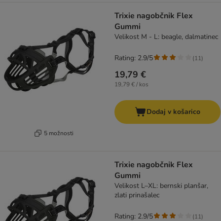
Trixie nagobčnik Flex
Gummi
Velikost M - L: beagle, dalmatinec
Rating: 2.9/5
(
11
)
19,79 €
19,79 € / kos
Dodaj v košarico
5 možnosti
Trixie nagobčnik Flex
Gummi
Velikost L–XL: bernski planšar,
zlati prinašalec
Rating: 2.9/5
(
11
)