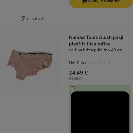
Dodaj v košarico
2 možnosti
Nomad Tales Blush pasji
plašč iz flisa toffee
dolžina hrbta približno 40 cm
Not Rated
24,49 €
24,49 € / kos