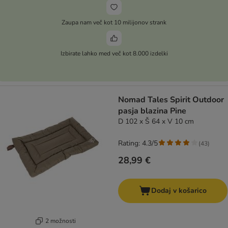
Zaupa nam več kot 10 milijonov strank
Izbirate lahko med več kot 8.000 izdelki
Nomad Tales Spirit Outdoor
pasja blazina Pine
D 102 x Š 64 x V 10 cm
Rating: 4.3/5
(
43
)
28,99 €
Dodaj v košarico
2 možnosti