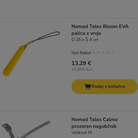
Nomad Tales Bloom EVA
palica z vrvjo
D 25 x Š 4 cm
Not Rated
13,29 €
13,29 € / kos
Dodaj v košarico
Nomad Tales Calma
prozoren nagobčnik
Velikost M