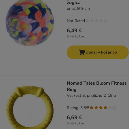
žogica
pribl. Ø 9 cm
Not Rated
6,49 €
6,49 € / kos
Dodaj v košarico
Nomad Tales Bloom Fitness
Ring
Velikost S: približno Ø 18 cm
Rating: 3.5/5
(
8
)
6,69 €
6,69 € / kos