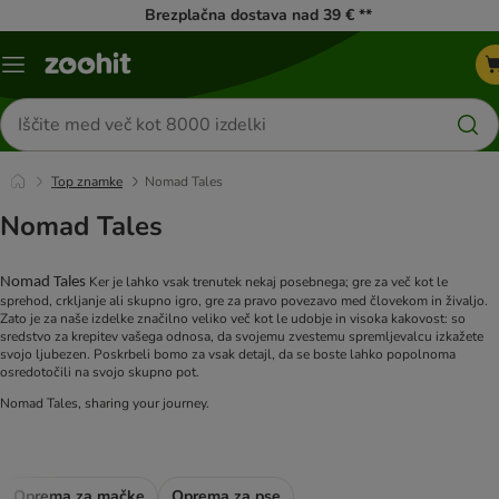
Brezplačna dostava nad 39 € **
Meni
kataloga
Iskanje
izdelkov
Top znamke
Nomad Tales
Nomad Tales
Ker je lahko vsak trenutek nekaj posebnega; gre za več kot le
Nomad Tales
sprehod, crkljanje ali skupno igro, gre za pravo povezavo med človekom in živaljo.
Zato je za naše izdelke značilno veliko več kot le udobje in visoka kakovost: so
sredstvo za krepitev vašega odnosa, da svojemu zvestemu spremljevalcu izkažete
svojo ljubezen. Poskrbeli bomo za vsak detajl, da se boste lahko popolnoma
osredotočili na svojo skupno pot.
Nomad Tales, sharing your journey.
Oprema za mačke
Oprema za pse