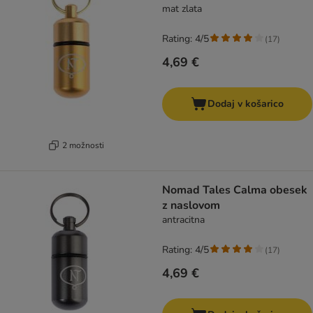
mat zlata
Rating: 4/5
(
17
)
4,69 €
Dodaj v košarico
2 možnosti
Nomad Tales Calma obesek
z naslovom
antracitna
Rating: 4/5
(
17
)
4,69 €