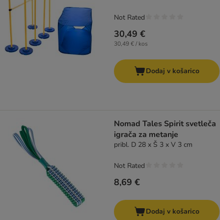
Not Rated
30,49 €
30,49 € / kos
Dodaj v košarico
Nomad Tales Spirit svetleča
igrača za metanje
pribl. D 28 x Š 3 x V 3 cm
Not Rated
8,69 €
Dodaj v košarico