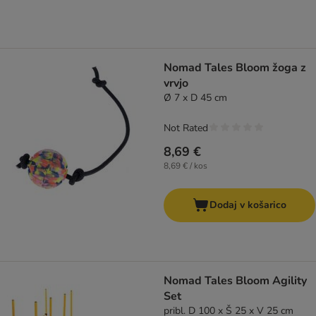
Nomad Tales Bloom žoga z
vrvjo
Ø 7 x D 45 cm
Not Rated
8,69 €
8,69 € / kos
Dodaj v košarico
Nomad Tales Bloom Agility
Set
pribl. D 100 x Š 25 x V 25 cm