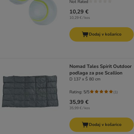
Not Rated
10,29 €
10,29 € / kos
Dodaj v košarico
Nomad Tales Spirit Outdoor
podlaga za pse Scallion
D 137 x Š 80 cm
Rating: 5/5
(
1
)
35,99 €
35,99 € / kos
Dodaj v košarico