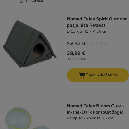
6 možnosti
Nomad Tales Spirit Outdoor
pasja hiša Retreat
D 53 x Š 41 x V 36 cm
Not Rated
38,99 €
38,99 € / kos
Dodaj v košarico
Nomad Tales Bloom Glow-
in-the-Dark komplet žogic
Komplet 2 kosa: Ø 6,6 cm