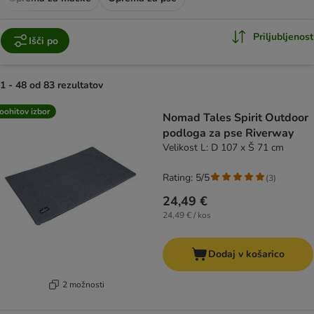
Priljubljenost
Išči po
1 - 48 od 83 rezultatov
product items have been changed
oohitov izbor
Nomad Tales Spirit Outdoor
podloga za pse Riverway
Velikost L: D 107 x Š 71 cm
Rating: 5/5
(
3
)
24,49 €
24,49 € / kos
Dodaj v košarico
2 možnosti