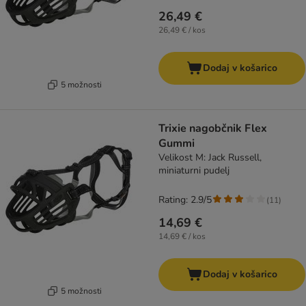
26,49 €
26,49 € / kos
Dodaj v košarico
5 možnosti
Trixie nagobčnik Flex
Gummi
Velikost M: Jack Russell,
miniaturni pudelj
Rating: 2.9/5
(
11
)
14,69 €
14,69 € / kos
Dodaj v košarico
5 možnosti