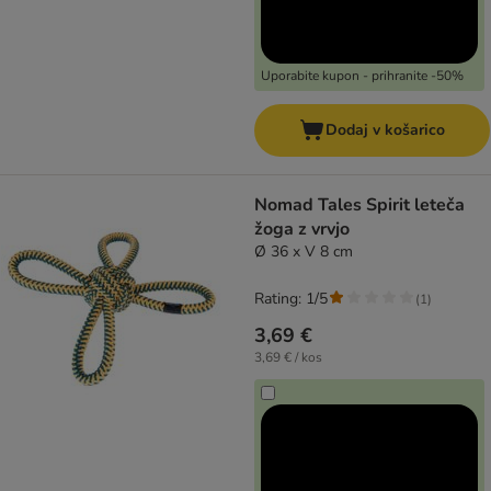
Uporabite kupon - prihranite -50%
Dodaj v košarico
Nomad Tales Spirit leteča
žoga z vrvjo
Ø 36 x V 8 cm
Rating: 1/5
(
1
)
3,69 €
3,69 € / kos