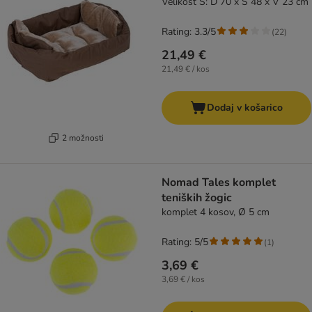
Velikost S: D 70 x Š 48 x V 23 cm
Rating: 3.3/5
(
22
)
21,49 €
21,49 € / kos
Dodaj v košarico
2 možnosti
Nomad Tales komplet
teniških žogic
komplet 4 kosov, Ø 5 cm
Rating: 5/5
(
1
)
3,69 €
3,69 € / kos