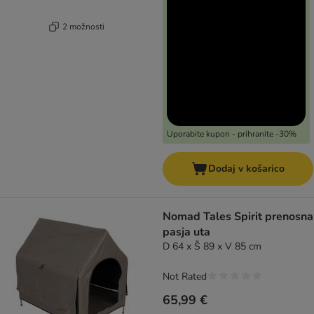
2 možnosti
Uporabite kupon - prihranite -30%
Dodaj v košarico
Nomad Tales Spirit prenosna
pasja uta
D 64 x Š 89 x V 85 cm
Not Rated
65,99 €