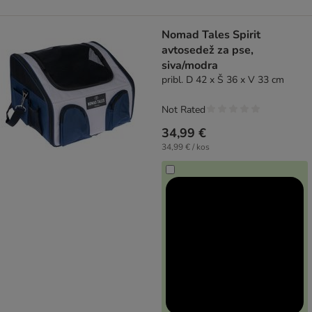
Nomad Tales Spirit
avtosedež za pse,
siva/modra
pribl. D 42 x Š 36 x V 33 cm
Not Rated
34,99 €
34,99 € / kos