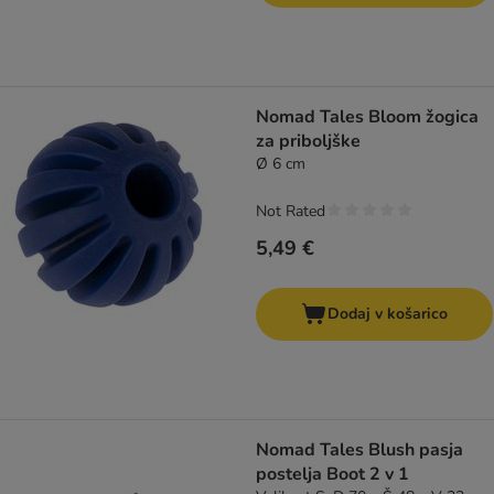
Nomad Tales Bloom žogica
za priboljške
Ø 6 cm
Not Rated
5,49 €
Dodaj v košarico
Nomad Tales Blush pasja
postelja Boot 2 v 1