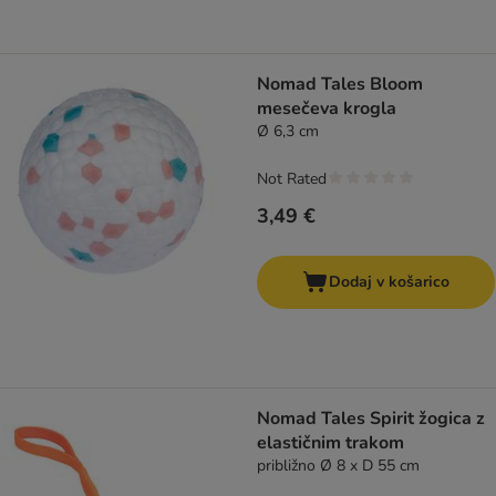
Nomad Tales Bloom
mesečeva krogla
Ø 6,3 cm
Not Rated
3,49 €
Dodaj v košarico
Nomad Tales Spirit žogica z
elastičnim trakom
približno Ø 8 x D 55 cm