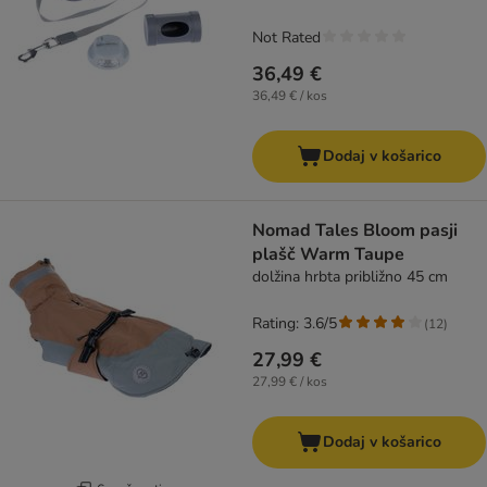
Not Rated
36,49 €
36,49 € / kos
Dodaj v košarico
Nomad Tales Bloom pasji
plašč Warm Taupe
dolžina hrbta približno 45 cm
Rating: 3.6/5
(
12
)
27,99 €
27,99 € / kos
Dodaj v košarico