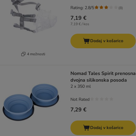
Rating: 2.8/5
(
8
)
7,19 €
7,19 € / kos
Dodaj v košarico
4 možnosti
Nomad Tales Spirit prenosna
dvojna silikonska posoda
2 x 350 ml
Not Rated
7,29 €
Dodaj v košarico