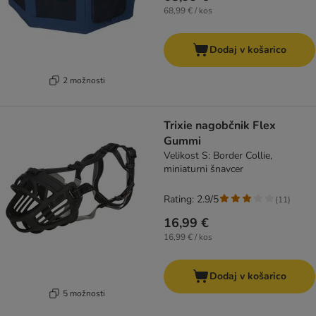
68,99 € / kos
Dodaj v košarico
2 možnosti
Trixie nagobčnik Flex
Gummi
Velikost S: Border Collie,
miniaturni šnavcer
Rating: 2.9/5
(
11
)
16,99 €
16,99 € / kos
Dodaj v košarico
5 možnosti