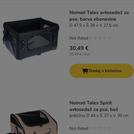
Nomad Tales avtosedež za
pse, barva ebenovine
D 47,5 x Š 38 x V 27,5 cm
Not Rated
30,49 €
30,49 € / kos
Dodaj v košarico
Nomad Tales Spirit
avtosedež za pse, bež
približno D 44 x Š 37 x V 30 cm
Not Rated