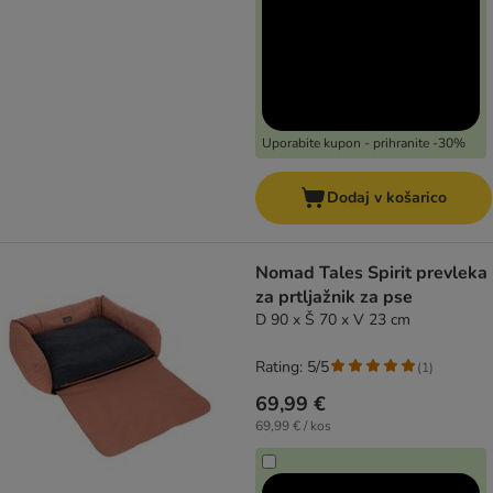
Uporabite kupon - prihranite -30%
Dodaj v košarico
Nomad Tales Spirit prevleka
za prtljažnik za pse
D 90 x Š 70 x V 23 cm
Rating: 5/5
(
1
)
69,99 €
69,99 € / kos