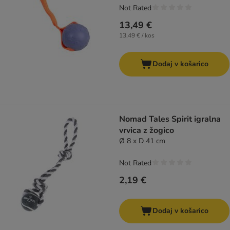
Not Rated
13,49 €
13,49 € / kos
Dodaj v košarico
Nomad Tales Spirit igralna
vrvica z žogico
Ø 8 x D 41 cm
Not Rated
2,19 €
Dodaj v košarico