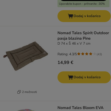
Uporabite kupon - prihranite -30%
Dodaj v košarico
Nomad Tales Spirit Outdoor
pasja blazina Pine
D 74 x Š 46 x V 7 cm
Rating: 4.3/5
(
43
)
14,99 €
Dodaj v košarico
2 možnosti
Nomad Tales Bloom EVA