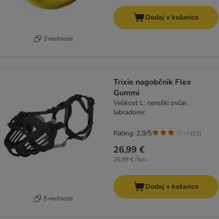
Dodaj v košarico
2 možnosti
Trixie nagobčnik Flex
Gummi
Velikost L: nemški ovčar,
labradorec
Rating: 2.9/5
(
11
)
26,99 €
26,99 € / kos
Dodaj v košarico
5 možnosti