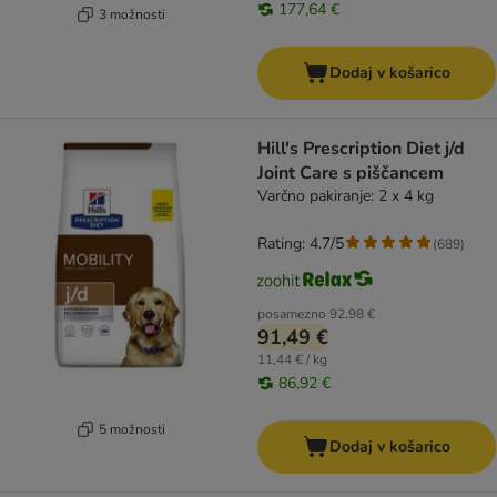
177,64 €
3 možnosti
Dodaj v košarico
Hill's Prescription Diet j/d
Joint Care s piščancem
Varčno pakiranje: 2 x 4 kg
Rating: 4.7/5
(
689
)
posamezno
92,98 €
91,49 €
11,44 € / kg
86,92 €
5 možnosti
Dodaj v košarico