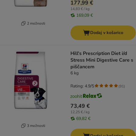
177,99 €
14,83 € / kg
169,09 €
2 možnosti
Dodaj v košarico
Hill's Prescription Diet i/d
Stress Mini Digestive Care s
piščancem
6 kg
Rating: 4.9/5
(
91
)
73,49 €
12,25 € / kg
69,82 €
3 možnosti
Dodaj v košarico