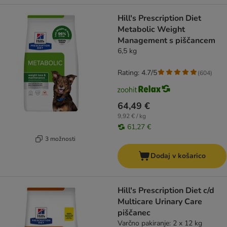
Hill's Prescription Diet
Metabolic Weight
Management s piščancem
6,5 kg
Rating: 4.7/5
(
604
)
64,49 €
9,92 € / kg
61,27 €
3 možnosti
Dodaj v košarico
Hill's Prescription Diet c/d
Multicare Urinary Care
piščanec
Varčno pakiranje: 2 x 12 kg