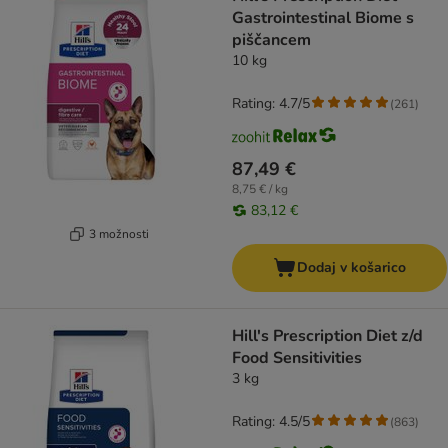
Gastrointestinal Biome s
piščancem
10 kg
Rating: 4.7/5
(
261
)
87,49 €
8,75 € / kg
83,12 €
3 možnosti
Dodaj v košarico
Hill's Prescription Diet z/d
Food Sensitivities
3 kg
Rating: 4.5/5
(
863
)