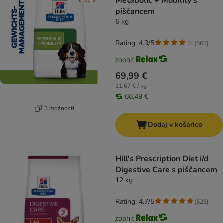
Metabolic + Mobility s
piščancem
6 kg
Rating: 4.3/5
(
563
)
69,99 €
11,67 € / kg
66,49 €
3 možnosti
Dodaj v košarico
Hill's Prescription Diet i/d
Digestive Care s piščancem
12 kg
Rating: 4.7/5
(
525
)