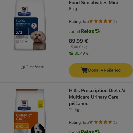
Food Sensitivities Mini
6 kg
Rating: 5/5
(
1
)
89,99 €
15,00 € / kg
85,49 €
2 možnosti
Dodaj v košarico
Hill's Prescription Diet c/d
Multicare Urinary Care
piščanec
12 kg
Rating: 5/5
(
1
)