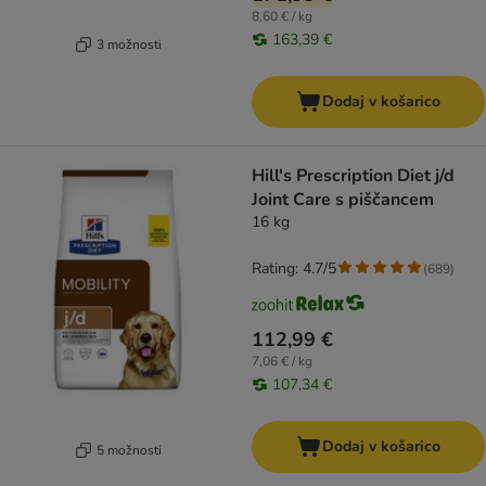
8,60 € / kg
163,39 €
3 možnosti
Dodaj v košarico
Hill's Prescription Diet j/d
Joint Care s piščancem
16 kg
Rating: 4.7/5
(
689
)
112,99 €
7,06 € / kg
107,34 €
Dodaj v košarico
5 možnosti