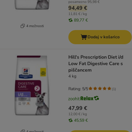
posamezno
95,98 €
94,49 €
11,81 € / kg
89,77 €
4 možnosti
Dodaj v košarico
Hill's Prescription Diet i/d
Low Fat Digestive Care s
piščancem
4 kg
Rating: 5/5
(
1
)
47,99 €
12,00 € / kg
45,59 €
4 možnosti