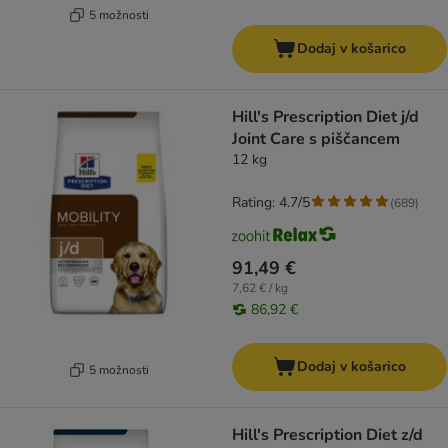
5 možnosti
Dodaj v košarico
Hill's Prescription Diet j/d
Joint Care s piščancem
12 kg
Rating: 4.7/5
(
689
)
91,49 €
7,62 € / kg
86,92 €
Dodaj v košarico
5 možnosti
Hill's Prescription Diet z/d