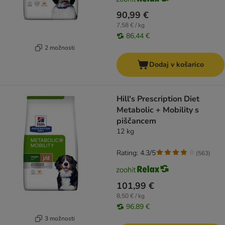
90,99 €
7,58 € / kg
86,44 €
2 možnosti
Dodaj v košarico
Hill's Prescription Diet
Metabolic + Mobility s
piščancem
12 kg
Rating: 4.3/5
(
563
)
101,99 €
8,50 € / kg
96,89 €
3 možnosti