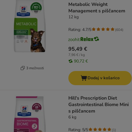
Metabolic Weight
Management s piščancem
12 kg
Rating: 4.7/5
(
604
)
95,49 €
7,96 € / kg
90,72 €
3 možnosti
Dodaj v košarico
Hill's Prescription Diet
Gastrointestinal Biome Mini
s piščancem
6 kg
Rating: 5/5
(
1
)