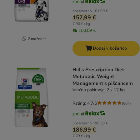
posamezno
161,98 €
157,99 €
7,90 € / kg
150,09 €
2 možnosti
Dodaj v košarico
Hill's Prescription Diet
Metabolic Weight
Management s piščancem
Varčno pakiranje: 2 x 12 kg
Rating: 4.7/5
(
604
)
posamezno
190,98 €
186,99 €
7,79 € / kg