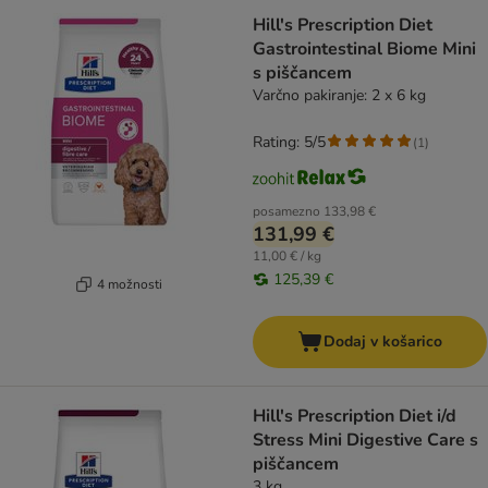
Hill's Prescription Diet
Gastrointestinal Biome Mini
s piščancem
Varčno pakiranje: 2 x 6 kg
Rating: 5/5
(
1
)
posamezno
133,98 €
131,99 €
11,00 € / kg
125,39 €
4 možnosti
Dodaj v košarico
Hill's Prescription Diet i/d
Stress Mini Digestive Care s
piščancem
3 kg