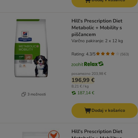
Hill's Prescription Diet
Metabolic + Mobility s
piščancem
Varčno pakiranje: 2 x 12 kg
Rating: 4.3/5
(
563
)
posamezno
203,98 €
196,99 €
8,21 € / kg
187,14 €
3 možnosti
Dodaj v košarico
Hill's Prescription Diet