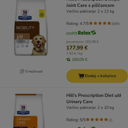
Joint Care s piščancem
Varčno pakiranje: 2 x 12 kg
Rating: 4.7/5
(
689
)
posamezno
182,98 €
177,99 €
7,42 € / kg
169,09 €
5 možnosti
Dodaj v košarico
Hill's Prescription Diet u/d
Urinary Care
Varčno pakiranje: 2 x 10 kg
Rating: 5/5
(
2
)