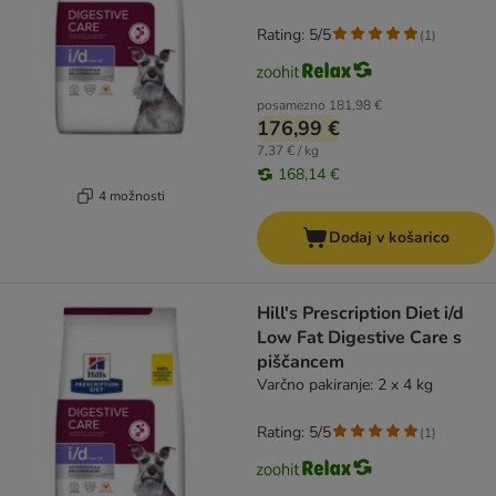
Rating: 5/5
(
1
)
posamezno
181,98 €
176,99 €
7,37 € / kg
168,14 €
4 možnosti
Dodaj v košarico
Hill's Prescription Diet i/d
Low Fat Digestive Care s
piščancem
Varčno pakiranje: 2 x 4 kg
Rating: 5/5
(
1
)