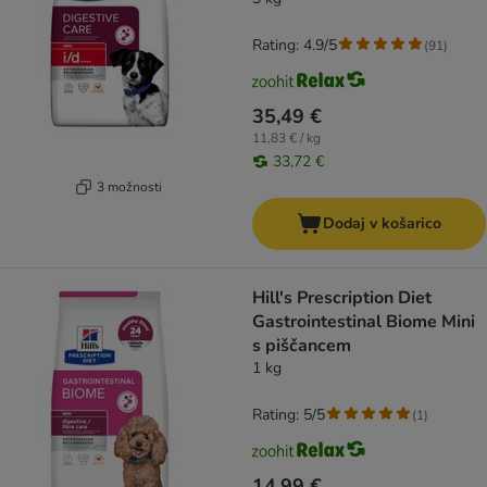
Rating: 4.9/5
(
91
)
35,49 €
11,83 € / kg
33,72 €
3 možnosti
Dodaj v košarico
Hill's Prescription Diet
Gastrointestinal Biome Mini
s piščancem
1 kg
Rating: 5/5
(
1
)
14,99 €