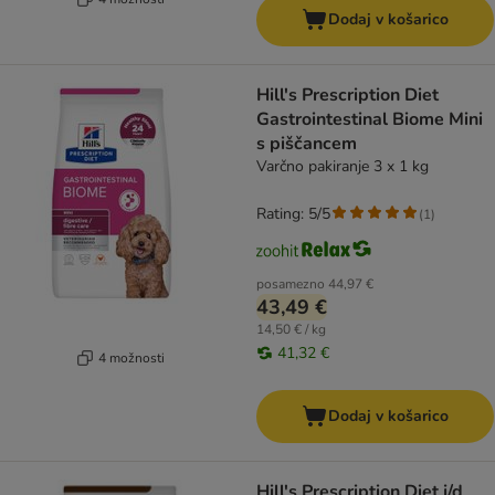
Dodaj v košarico
Hill's Prescription Diet
Gastrointestinal Biome Mini
s piščancem
Varčno pakiranje 3 x 1 kg
Rating: 5/5
(
1
)
posamezno
44,97 €
43,49 €
14,50 € / kg
41,32 €
4 možnosti
Dodaj v košarico
Hill's Prescription Diet j/d