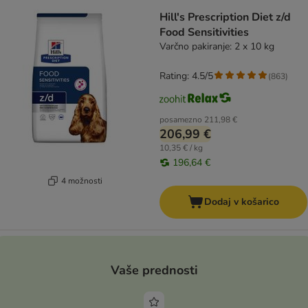
Hill's Prescription Diet z/d
Food Sensitivities
Varčno pakiranje: 2 x 10 kg
Rating: 4.5/5
(
863
)
posamezno
211,98 €
206,99 €
10,35 € / kg
196,64 €
4 možnosti
Dodaj v košarico
Vaše prednosti