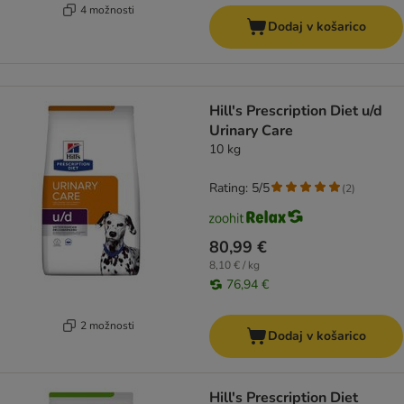
4 možnosti
Dodaj v košarico
Hill's Prescription Diet u/d
Urinary Care
10 kg
Rating: 5/5
(
2
)
80,99 €
8,10 € / kg
76,94 €
2 možnosti
Dodaj v košarico
Hill's Prescription Diet