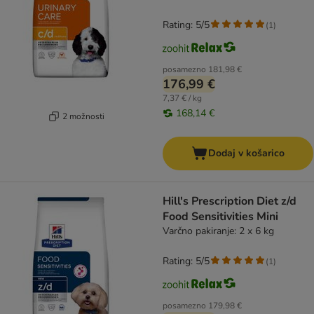
Rating: 5/5
(
1
)
posamezno
181,98 €
176,99 €
7,37 € / kg
168,14 €
2 možnosti
Dodaj v košarico
Hill's Prescription Diet z/d
Food Sensitivities Mini
Varčno pakiranje: 2 x 6 kg
Rating: 5/5
(
1
)
posamezno
179,98 €