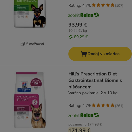
Rating: 4.7/5
(
107
)
93,99 €
10,44 € / kg
89,29 €
5 možnosti
Dodaj v košarico
Hill's Prescription Diet
Gastrointestinal Biome s
piščancem
Varčno pakiranje: 2 x 10 kg
Rating: 4.7/5
(
261
)
posamezno
174,98 €
171,99 €