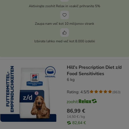
Aktivirajte zoohit Relax in vsakič prihranite 5%
Zaupa nam več kot 10 milijonov strank
Izbirate lahko med več kot 8.000 izdelki
Hill's Prescription Diet z/d
Food Sensitivities
6 kg
Rating: 4.5/5
(
863
)
86,99 €
14,50 € / kg
82,64 €