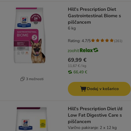
Hill's Prescription Diet
Gastrointestinal Biome s
piščancem
6 kg
Rating: 4.7/5
(
261
)
69,99 €
11,67 € / kg
66,49 €
3 možnosti
Dodaj v košarico
Hill's Prescription Diet i/d
Low Fat Digestive Care s
piščancem
Varčno pakiranje: 2 x 12 kg