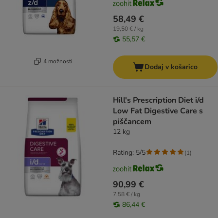
58,49 €
19,50 € / kg
55,57 €
4 možnosti
Dodaj v košarico
Hill's Prescription Diet i/d
Low Fat Digestive Care s
piščancem
12 kg
Rating: 5/5
(
1
)
90,99 €
7,58 € / kg
86,44 €