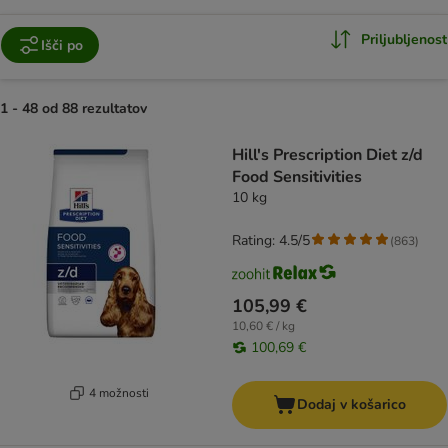
Priljubljenost
Išči po
1 - 48 od 88 rezultatov
product items have been changed
Hill's Prescription Diet z/d
Food Sensitivities
10 kg
Rating: 4.5/5
(
863
)
105,99 €
10,60 € / kg
100,69 €
4 možnosti
Dodaj v košarico