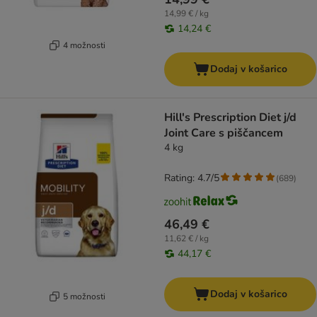
14,99 € / kg
14,24 €
4 možnosti
Dodaj v košarico
Hill's Prescription Diet j/d
Joint Care s piščancem
4 kg
Rating: 4.7/5
(
689
)
46,49 €
11,62 € / kg
44,17 €
Dodaj v košarico
5 možnosti