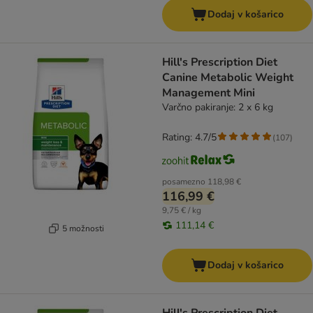
Dodaj v košarico
Hill's Prescription Diet
Canine Metabolic Weight
Management Mini
Varčno pakiranje: 2 x 6 kg
Rating: 4.7/5
(
107
)
posamezno
118,98 €
116,99 €
9,75 € / kg
111,14 €
5 možnosti
Dodaj v košarico