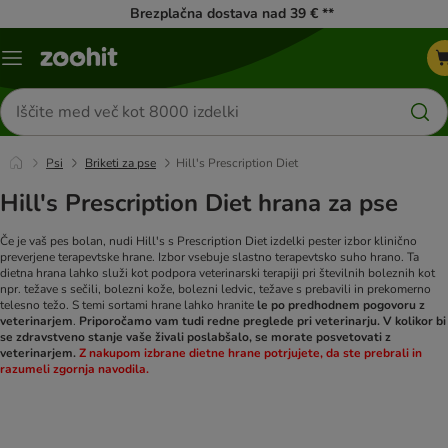
Brezplačna dostava nad 39 € **
Meni
kataloga
Iskanje
izdelkov
Psi
Briketi za pse
Hill's Prescription Diet
Hill's Prescription Diet hrana za pse
Če je vaš pes bolan, nudi Hill's s Prescription Diet izdelki pester izbor klinično
preverjene terapevtske hrane. Izbor vsebuje slastno terapevtsko suho hrano. Ta
dietna hrana lahko služi kot podpora veterinarski terapiji pri številnih boleznih kot
npr. težave s sečili, bolezni kože, bolezni ledvic, težave s prebavili in prekomerno
telesno težo. S temi sortami hrane lahko hranite
le po predhodnem pogovoru z
veterinarjem
.
Priporočamo vam tudi redne preglede pri veterinarju. V kolikor bi
se zdravstveno stanje vaše živali poslabšalo, se morate posvetovati z
veterinarjem.
Z nakupom izbrane dietne hrane potrjujete, da ste prebrali in
razumeli zgornja navodila.