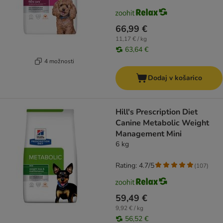
66,99 €
11,17 € / kg
63,64 €
4 možnosti
Dodaj v košarico
Hill's Prescription Diet
Canine Metabolic Weight
Management Mini
6 kg
Rating: 4.7/5
(
107
)
59,49 €
9,92 € / kg
56,52 €