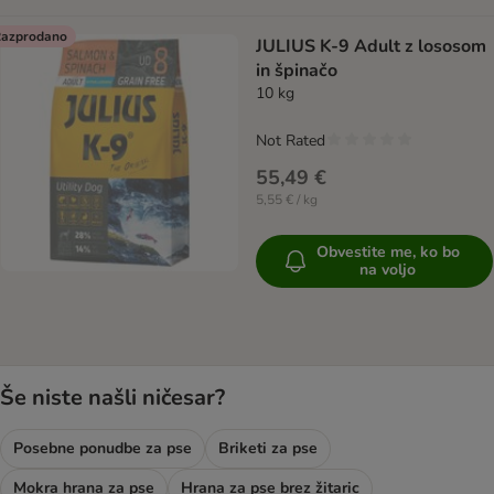
azprodano
JULIUS K-9 Adult z lososom
in špinačo
10 kg
Not Rated
55,49 €
5,55 € / kg
Obvestite me, ko bo
na voljo
Še niste našli ničesar?
Posebne ponudbe za pse
Briketi za pse
Mokra hrana za pse
Hrana za pse brez žitaric