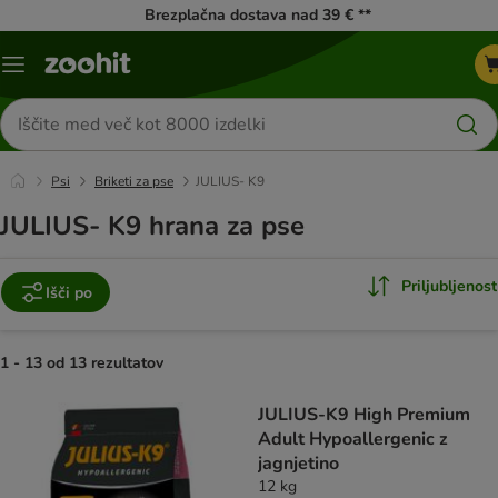
Brezplačna dostava nad 39 € **
Meni
kataloga
Iskanje
izdelkov
Psi
Briketi za pse
JULIUS- K9
JULIUS- K9 hrana za pse
Priljubljenost
Išči po
1 - 13 od 13 rezultatov
product items have been changed
JULIUS-K9 High Premium
Adult Hypoallergenic z
jagnjetino
12 kg