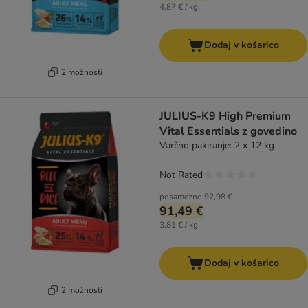
4,87 € / kg
Dodaj v košarico
2 možnosti
JULIUS-K9 High Premium
Vital Essentials z govedino
Varčno pakiranje: 2 x 12 kg
Not Rated
posamezno
92,98 €
91,49 €
3,81 € / kg
Dodaj v košarico
2 možnosti