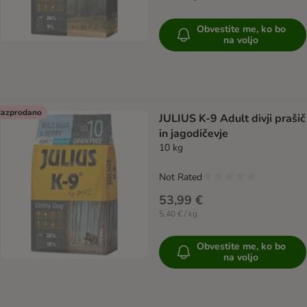
Obvestite me, ko bo
na voljo
azprodano
JULIUS K-9 Adult divji prašič
in jagodičevje
10 kg
Not Rated
53,99 €
5,40 € / kg
Obvestite me, ko bo
na voljo