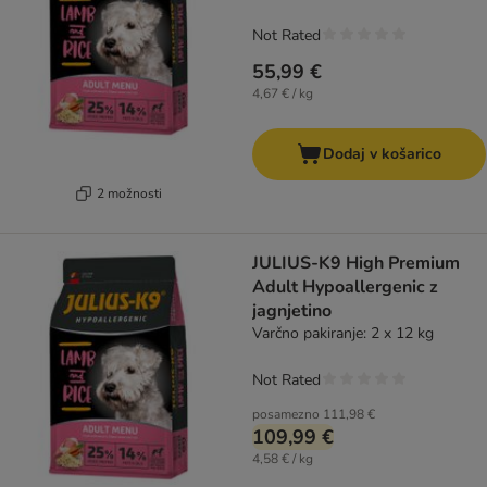
Not Rated
55,99 €
4,67 € / kg
Dodaj v košarico
2 možnosti
JULIUS-K9 High Premium
Adult Hypoallergenic z
jagnjetino
Varčno pakiranje: 2 x 12 kg
Not Rated
posamezno
111,98 €
109,99 €
4,58 € / kg