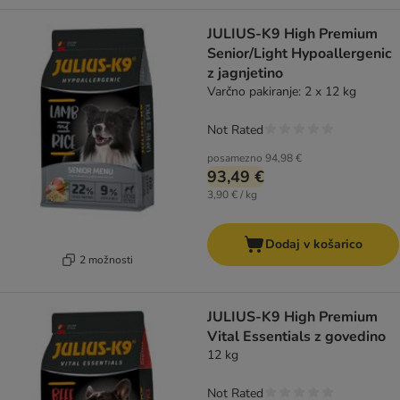
JULIUS-K9 High Premium
Senior/Light Hypoallergenic
z jagnjetino
Varčno pakiranje: 2 x 12 kg
Not Rated
posamezno
94,98 €
93,49 €
3,90 € / kg
Dodaj v košarico
2 možnosti
JULIUS-K9 High Premium
Vital Essentials z govedino
12 kg
Not Rated