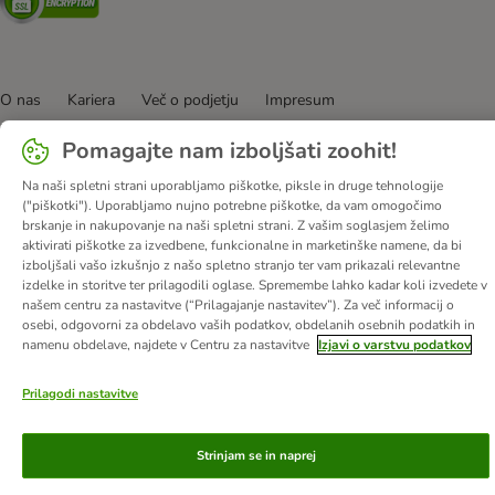
O nas
Kariera
Več o podjetju
Impresum
Pogoji poslovanja
Kliknite tukaj za odstop od pogodbe
Pomagajte nam izboljšati zoohit!
Odpadki in predpisi glede varovanja okolja
Kontakt
Na naši spletni strani uporabljamo piškotke, piksle in druge tehnologije
Stroški pošiljanja in čas dostave
Načini plačila
Zasebnost
("piškotki"). Uporabljamo nujno potrebne piškotke, da vam omogočimo
Izjava o dostopnosti
Informacije – Zakon o digitalnih storitvah
brskanje in nakupovanje na naši spletni strani. Z vašim soglasjem želimo
aktivirati piškotke za izvedbene, funkcionalne in marketinške namene, da bi
© zooplus SE
2026
izboljšali vašo izkušnjo z našo spletno stranjo ter vam prikazali relevantne
izdelke in storitve ter prilagodili oglase. Spremembe lahko kadar koli izvedete v
našem centru za nastavitve (“Prilagajanje nastavitev”). Za več informacij o
osebi, odgovorni za obdelavo vaših podatkov, obdelanih osebnih podatkih in
namenu obdelave, najdete v Centru za nastavitve
Izjavi o varstvu podatkov
Prilagodi nastavitve
Strinjam se in naprej