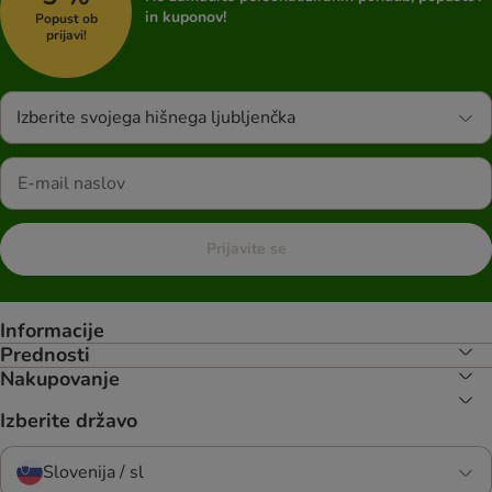
in kuponov!
Popust ob
prijavi!
Izberite svojega hišnega ljubljenčka
Prijavite se
Informacije
Prednosti
Nakupovanje
Izberite državo
Slovenija / sl