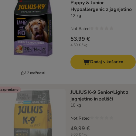
Puppy & Junior
Hypoallergenic z jagnjetino
12 kg
Not Rated
53,99 €
4,50 € / kg
Dodaj v košarico
2 možnosti
azprodano
JULIUS K-9 Senior/Light z
jagnjetino in zelišči
10 kg
Not Rated
49,99 €
5,00 € / kg