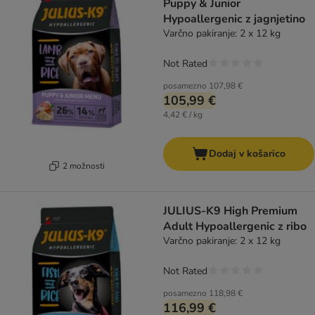
Puppy & Junior
Hypoallergenic z jagnjetino
Varčno pakiranje: 2 x 12 kg
Not Rated
posamezno
107,98 €
105,99 €
4,42 € / kg
Dodaj v košarico
2 možnosti
JULIUS-K9 High Premium
Adult Hypoallergenic z ribo
Varčno pakiranje: 2 x 12 kg
Not Rated
posamezno
118,98 €
116,99 €