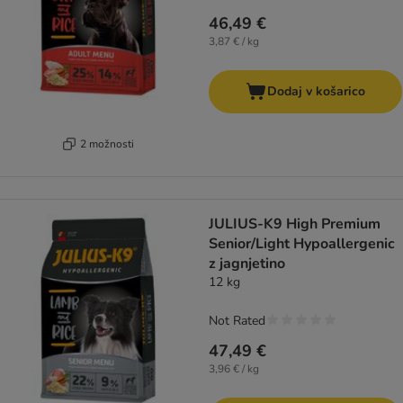
46,49 €
3,87 € / kg
Dodaj v košarico
2 možnosti
JULIUS-K9 High Premium
Senior/Light Hypoallergenic
z jagnjetino
12 kg
Not Rated
47,49 €
3,96 € / kg