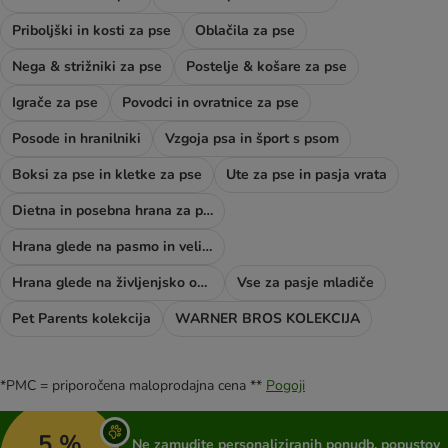
Priboljški in kosti za pse
Oblačila za pse
Nega & strižniki za pse
Postelje & košare za pse
Igrače za pse
Povodci in ovratnice za pse
Posode in hranilniki
Vzgoja psa in šport s psom
Boksi za pse in kletke za pse
Ute za pse in pasja vrata
Dietna in posebna hrana za pse
Hrana glede na pasmo in velikost psa
Hrana glede na življenjsko obdobje psa
Vse za pasje mladiče
Pet Parents kolekcija
WARNER BROS KOLEKCIJA
*PMC = priporočena maloprodajna cena **
Pogoji
5 %
Ne zamudite personaliziranih ponudb, popustov