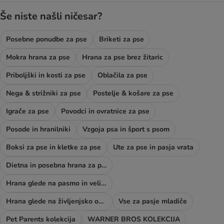
Še niste našli ničesar?
Posebne ponudbe za pse
Briketi za pse
Mokra hrana za pse
Hrana za pse brez žitaric
Priboljški in kosti za pse
Oblačila za pse
Nega & strižniki za pse
Postelje & košare za pse
Igrače za pse
Povodci in ovratnice za pse
Posode in hranilniki
Vzgoja psa in šport s psom
Boksi za pse in kletke za pse
Ute za pse in pasja vrata
Dietna in posebna hrana za pse
Hrana glede na pasmo in velikost psa
Hrana glede na življenjsko obdobje psa
Vse za pasje mladiče
Pet Parents kolekcija
WARNER BROS KOLEKCIJA