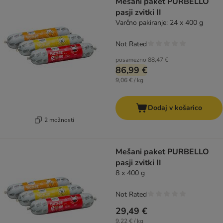
Mešani paket PURBELLO
pasji zvitki II
Varčno pakiranje: 24 x 400 g
Not Rated
posamezno
88,47 €
86,99 €
9,06 € / kg
Dodaj v košarico
2 možnosti
Mešani paket PURBELLO
pasji zvitki II
8 x 400 g
Not Rated
29,49 €
9,22 € / kg