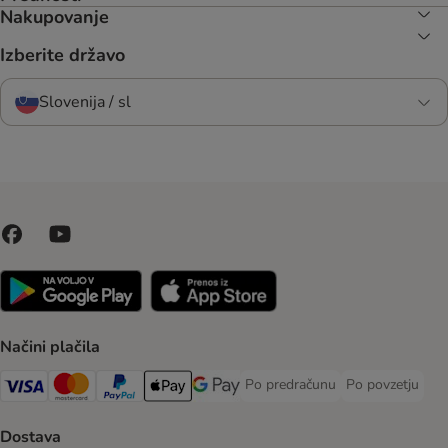
Nakupovanje
Izberite državo
Slovenija / sl
Načini plačila
Po predračunu
Po povzetju
Po predračunu Payment Method
Po povzetju Pa
Visa Payment Method
MasterCard Payment Method
PayPal Payment Method
Apple Pay Payment Method
Google pay Payment Method
Dostava