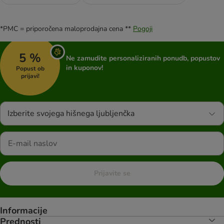
*PMC = priporočena maloprodajna cena **
Pogoji
5 %
Ne zamudite personaliziranih ponudb, popustov
in kuponov!
Popust ob
prijavi!
Izberite svojega hišnega ljubljenčka
Prijavite se
Informacije
Prednosti