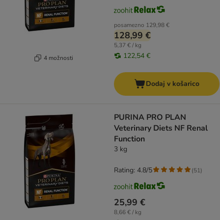
posamezno
129,98 €
128,99 €
5,37 € / kg
122,54 €
4 možnosti
Dodaj v košarico
PURINA PRO PLAN
Veterinary Diets NF Renal
Function
3 kg
Rating: 4.8/5
(
51
)
25,99 €
8,66 € / kg