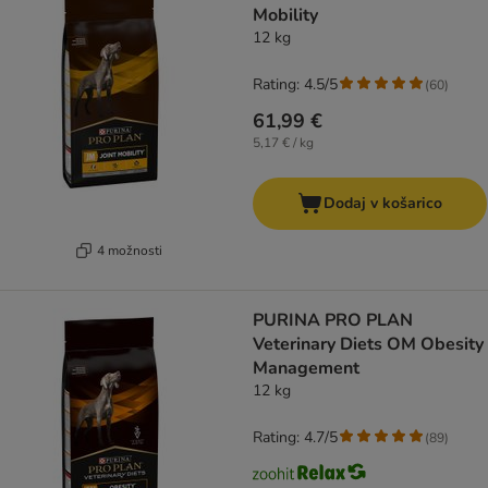
Mobility
12 kg
Rating: 4.5/5
(
60
)
61,99 €
5,17 € / kg
Dodaj v košarico
4 možnosti
PURINA PRO PLAN
Veterinary Diets OM Obesity
Management
12 kg
Rating: 4.7/5
(
89
)