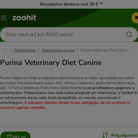
Brezplačna dostava nad 39 € **
Meni
kataloga
Iskanje
izdelkov
Dietna hrana
Dietna hrana za pse
Purina Veterinary Diet Canine
Purina Veterinary Diet Canine
Purina Veterinary Diets je specialna dietna hrana, ki jo lahko uporabljate pri vašem
psu kadar ima zdravstvene težave (npr. težave z ledvicami, prekomerna telena teža,
itd.). S Purina Veterinary Diets hrano lahko hranite
le po predhodnem pogovoru z
veterinarjem
.
Priporočamo vam tudi redne preglede pri veterinarju. V kolikor bi
se zdravstveno stanje vaše živali poslabšalo, se morate posvetovati z
veterinarjem.
Z nakupom izbrane dietne hrane potrjujete, da ste prebrali in
razumeli zgornja navodila.
Priljubljenost
Išči po