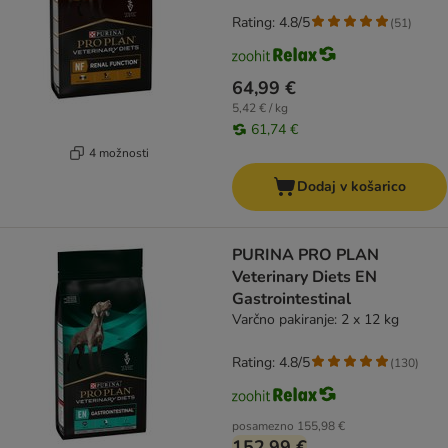
Rating: 4.8/5
(
51
)
64,99 €
5,42 € / kg
61,74 €
4 možnosti
Dodaj v košarico
PURINA PRO PLAN
Veterinary Diets EN
Gastrointestinal
Varčno pakiranje: 2 x 12 kg
Rating: 4.8/5
(
130
)
posamezno
155,98 €
152,99 €