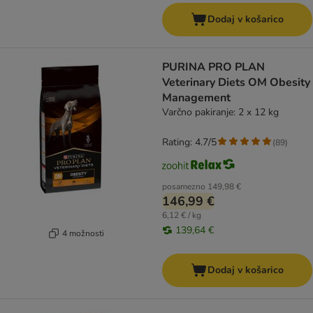
Dodaj v košarico
PURINA PRO PLAN
Veterinary Diets OM Obesity
Management
Varčno pakiranje: 2 x 12 kg
Rating: 4.7/5
(
89
)
posamezno
149,98 €
146,99 €
6,12 € / kg
139,64 €
4 možnosti
Dodaj v košarico