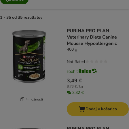
1 - 35 od 35 rezultatov
product items have been changed
PURINA PRO PLAN
Veterinary Diets Canine
Mousse Hypoallergenic
400 g
Not Rated
3,49 €
8,73 € / kg
3,32 €
4 možnosti
Dodaj v košarico
PURINA PRO PLAN