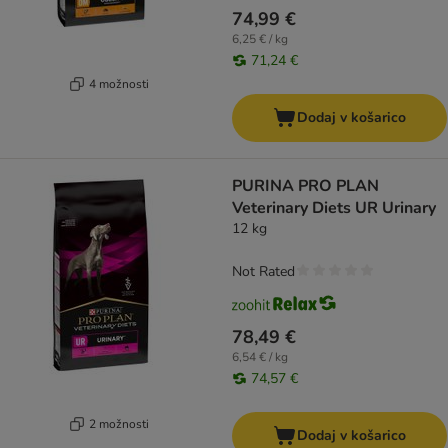
74,99 €
6,25 € / kg
71,24 €
4 možnosti
Dodaj v košarico
PURINA PRO PLAN
Veterinary Diets UR Urinary
12 kg
Not Rated
78,49 €
6,54 € / kg
74,57 €
2 možnosti
Dodaj v košarico