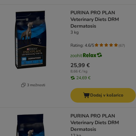
PURINA PRO PLAN
Veterinary Diets DRM
Dermatosis
3 kg
Rating: 4.6/5
(
67
)
25,99 €
8,66 € / kg
24,69 €
3 možnosti
Dodaj v košarico
PURINA PRO PLAN
Veterinary Diets DRM
Dermatosis
12 kg