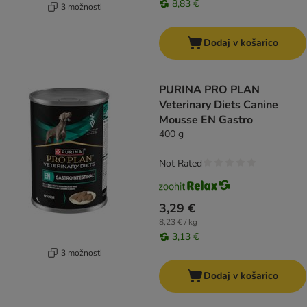
8,83 €
3 možnosti
Dodaj v košarico
PURINA PRO PLAN
Veterinary Diets Canine
Mousse EN Gastro
400 g
Not Rated
3,29 €
8,23 € / kg
3,13 €
3 možnosti
Dodaj v košarico