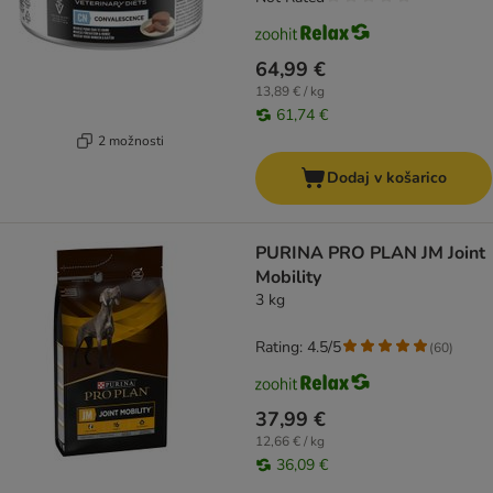
64,99 €
13,89 € / kg
61,74 €
2 možnosti
Dodaj v košarico
PURINA PRO PLAN JM Joint
Mobility
3 kg
Rating: 4.5/5
(
60
)
37,99 €
12,66 € / kg
36,09 €