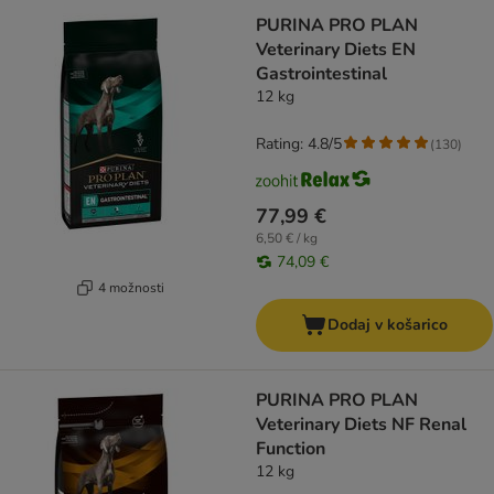
PURINA PRO PLAN
Veterinary Diets EN
Gastrointestinal
12 kg
Rating: 4.8/5
(
130
)
77,99 €
6,50 € / kg
74,09 €
4 možnosti
Dodaj v košarico
PURINA PRO PLAN
Veterinary Diets NF Renal
Function
12 kg