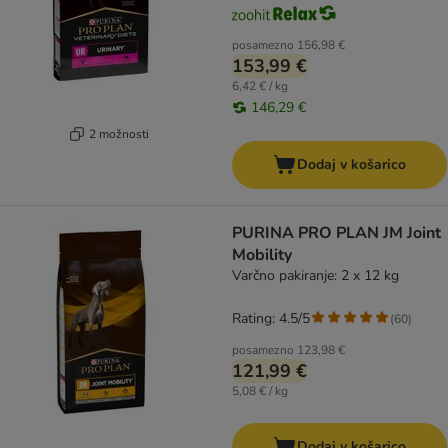
posamezno
156,98 €
153,99 €
6,42 € / kg
146,29 €
2 možnosti
Dodaj v košarico
PURINA PRO PLAN JM Joint
Mobility
Varčno pakiranje: 2 x 12 kg
Rating: 4.5/5
(
60
)
posamezno
123,98 €
121,99 €
5,08 € / kg
Dodaj v košarico