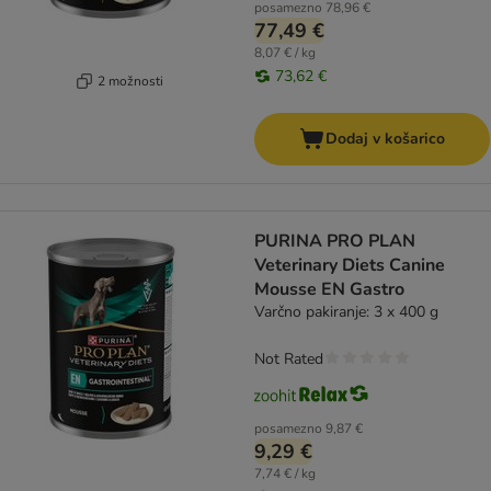
posamezno
78,96 €
77,49 €
8,07 € / kg
73,62 €
2 možnosti
Dodaj v košarico
PURINA PRO PLAN
Veterinary Diets Canine
Mousse EN Gastro
Varčno pakiranje: 3 x 400 g
Not Rated
posamezno
9,87 €
9,29 €
7,74 € / kg