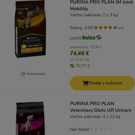
PURINA PRO PLAN JM Joint
Mobility
Varčno pakiranje: 2 x 3 kg
Rating: 4.5/5
(
60
)
posamezno
75,98 €
74,49 €
12,42 € / kg
70,77 €
4 možnosti
Dodaj v košarico
PURINA PRO PLAN
Veterinary Diets UR Urinary
Varčno pakiranje: 2 x 12 kg
Not Rated