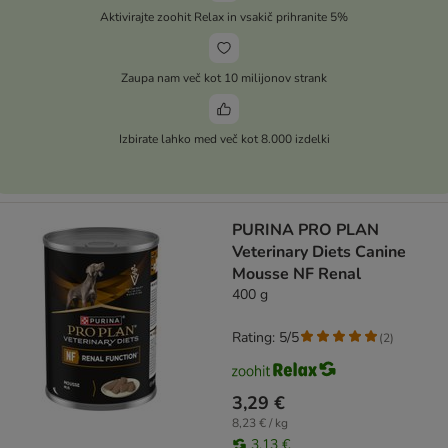
Aktivirajte zoohit Relax in vsakič prihranite 5%
Zaupa nam več kot 10 milijonov strank
Izbirate lahko med več kot 8.000 izdelki
PURINA PRO PLAN
Veterinary Diets Canine
Mousse NF Renal
400 g
Rating: 5/5
(
2
)
3,29 €
8,23 € / kg
3,13 €