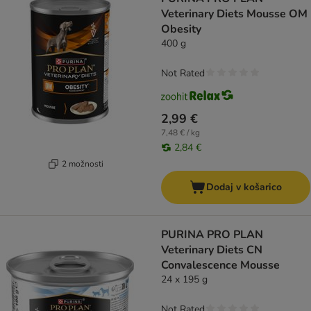
Veterinary Diets Mousse OM
Obesity
400 g
Not Rated
2,99 €
7,48 € / kg
2,84 €
2 možnosti
Dodaj v košarico
PURINA PRO PLAN
Veterinary Diets CN
Convalescence Mousse
24 x 195 g
Not Rated