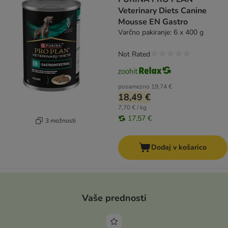
Veterinary Diets Canine
Mousse EN Gastro
Varčno pakiranje: 6 x 400 g
Not Rated
posamezno
19,74 €
18,49 €
7,70 € / kg
17,57 €
3 možnosti
Dodaj v košarico
Vaše prednosti