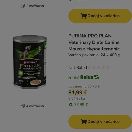
2 možnosti
Dodaj v košarico
PURINA PRO PLAN
Veterinary Diets Canine
Mousse Hypoallergenic
Varčno pakiranje: 24 x 400 g
Not Rated
posamezno
83,76 €
81,99 €
8,54 € / kg
77,89 €
4 možnosti
Dodaj v košarico