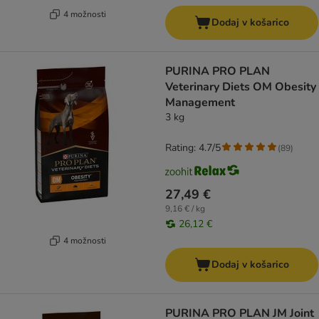
4 možnosti
Dodaj v košarico
PURINA PRO PLAN
Veterinary Diets OM Obesity
Management
3 kg
Rating: 4.7/5
(
89
)
27,49 €
9,16 € / kg
26,12 €
4 možnosti
Dodaj v košarico
PURINA PRO PLAN JM Joint