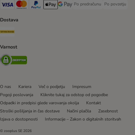
Po predračunu
Po povzetju
Po predračunu Payment Method
Po povzetju Pa
Visa Payment Method
MasterCard Payment Method
PayPal Payment Method
Apple Pay Payment Method
Google pay Payment Method
Dostava
Pošta Slovenije Shipping Method
Varnost
Security
O nas
Kariera
Več o podjetju
Impresum
Pogoji poslovanja
Kliknite tukaj za odstop od pogodbe
Odpadki in predpisi glede varovanja okolja
Kontakt
Stroški pošiljanja in čas dostave
Načini plačila
Zasebnost
Izjava o dostopnosti
Informacije – Zakon o digitalnih storitvah
© zooplus SE
2026