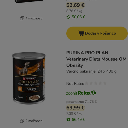
52,69 €
8,78 € / kg
50,06 €
4 možnosti
Dodaj v košarico
PURINA PRO PLAN
Veterinary Diets Mousse OM
Obesity
Varčno pakiranje: 24 x 400 g
Not Rated
posamezno
71,76 €
69,99 €
7,29 € / kg
66,49 €
2 možnosti