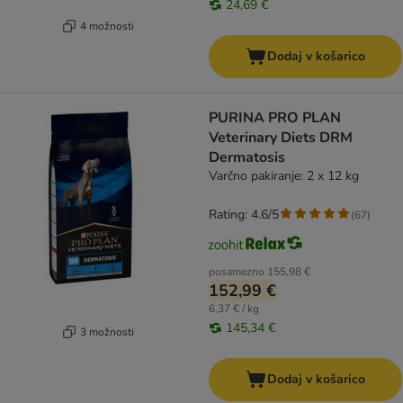
24,69 €
4 možnosti
Dodaj v košarico
PURINA PRO PLAN
Veterinary Diets DRM
Dermatosis
Varčno pakiranje: 2 x 12 kg
Rating: 4.6/5
(
67
)
posamezno
155,98 €
152,99 €
6,37 € / kg
145,34 €
3 možnosti
Dodaj v košarico