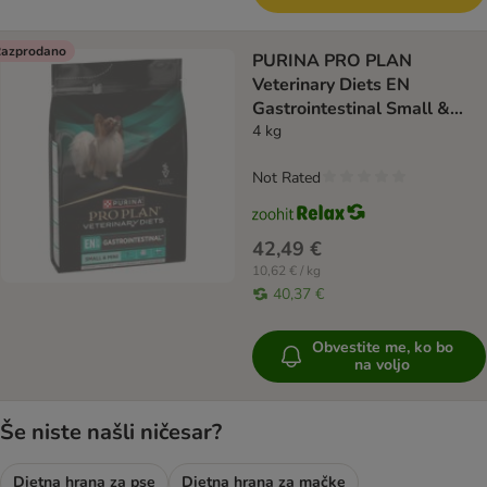
azprodano
PURINA PRO PLAN
Veterinary Diets EN
Gastrointestinal Small &
Mini
4 kg
Not Rated
42,49 €
10,62 € / kg
40,37 €
Obvestite me, ko bo
na voljo
Še niste našli ničesar?
Dietna hrana za pse
Dietna hrana za mačke