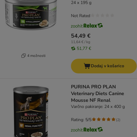
24 x 195 g
Not Rated
54,49 €
11,64 € / kg
51,77 €
4 možnosti
Dodaj v košarico
PURINA PRO PLAN
Veterinary Diets Canine
Mousse NF Renal
Varčno pakiranje: 24 x 400 g
Rating: 5/5
(
2
)