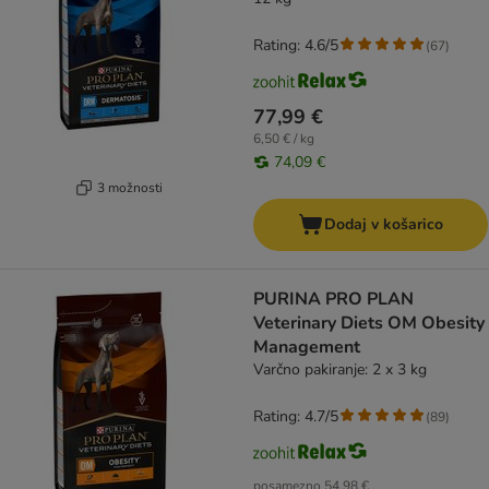
Rating: 4.6/5
(
67
)
77,99 €
6,50 € / kg
74,09 €
3 možnosti
Dodaj v košarico
PURINA PRO PLAN
Veterinary Diets OM Obesity
Management
Varčno pakiranje: 2 x 3 kg
Rating: 4.7/5
(
89
)
posamezno
54,98 €