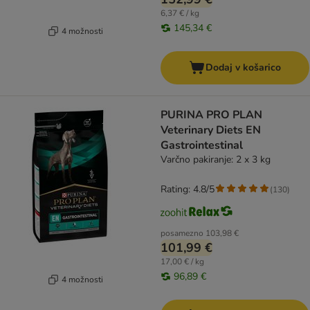
6,37 € / kg
145,34 €
4 možnosti
Dodaj v košarico
PURINA PRO PLAN
Veterinary Diets EN
Gastrointestinal
Varčno pakiranje: 2 x 3 kg
Rating: 4.8/5
(
130
)
posamezno
103,98 €
101,99 €
17,00 € / kg
96,89 €
4 možnosti