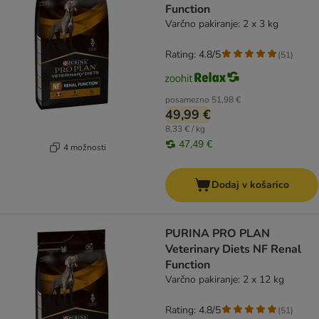
Function
Varčno pakiranje: 2 x 3 kg
Rating: 4.8/5
(
51
)
posamezno
51,98 €
49,99 €
8,33 € / kg
47,49 €
4 možnosti
Dodaj v košarico
PURINA PRO PLAN
Veterinary Diets NF Renal
Function
Varčno pakiranje: 2 x 12 kg
Rating: 4.8/5
(
51
)