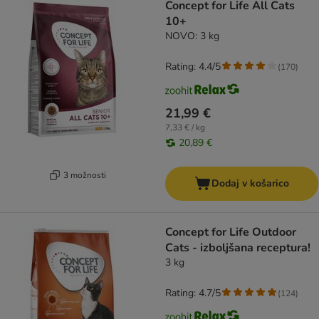
Concept for Life All Cats
10+
NOVO: 3 kg
Rating: 4.4/5
(
170
)
21,99 €
7,33 € / kg
20,89 €
3 možnosti
Dodaj v košarico
Concept for Life Outdoor
Cats - izboljšana receptura!
3 kg
Rating: 4.7/5
(
124
)