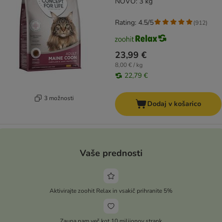
NOVO: 3 kg
Rating: 4.5/5
(
912
)
23,99 €
8,00 € / kg
22,79 €
3 možnosti
Dodaj v košarico
Vaše prednosti
Aktivirajte zoohit Relax in vsakič prihranite 5%
Zaupa nam več kot 10 milijonov strank