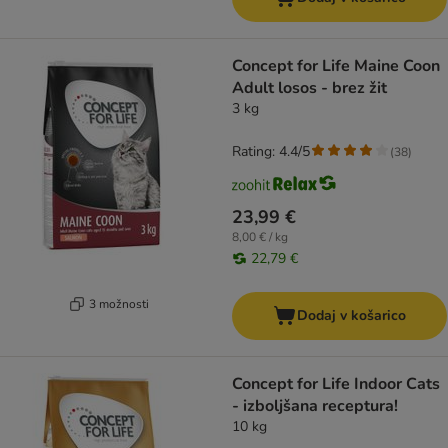
Concept for Life Maine Coon
Adult losos - brez žit
3 kg
Rating: 4.4/5
(
38
)
23,99 €
8,00 € / kg
22,79 €
3 možnosti
Dodaj v košarico
Concept for Life Indoor Cats
- izboljšana receptura!
10 kg