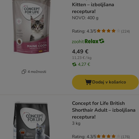
Kitten – izboljšana
receptura!
NOVO: 400 g
Rating: 4.3/5
(
224
)
4,49 €
11,23 € / kg
4,27 €
4 možnosti
Dodaj v košarico
Concept for Life British
Shorthair Adult – izboljšana
receptura!
3 kg
Rating: 4.3/5
(
176
)