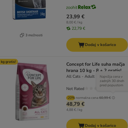
23,99 €
8,00 € / kg
22,79 €
3 možnosti
Dodaj v košarico
 kg gratis!
Concept for Life suha mačja
hrana 10 kg - 8 + 2 gratis!
All Cats - Adult
Najnižja cena v
zadnjih 30 dneh
pred popustom
Not Rated
-20%
normalna cena
60,99 €
48,79 €
4,88 € / kg
Dodaj v košarico