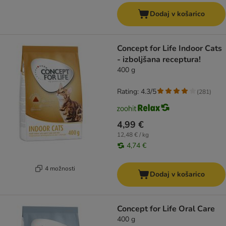
Dodaj v košarico
Concept for Life Indoor Cats
- izboljšana receptura!
400 g
Rating: 4.3/5
(
281
)
4,99 €
12,48 € / kg
4,74 €
4 možnosti
Dodaj v košarico
Concept for Life Oral Care
400 g