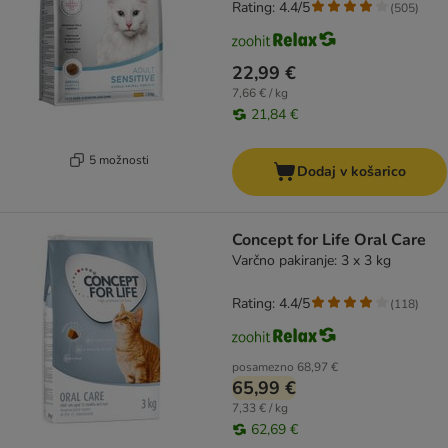
Rating: 4.4/5
(
505
)
22,99 €
7,66 € / kg
21,84 €
5 možnosti
Dodaj v košarico
Concept for Life Oral Care
Varčno pakiranje: 3 x 3 kg
Rating: 4.4/5
(
118
)
posamezno
68,97 €
65,99 €
7,33 € / kg
62,69 €