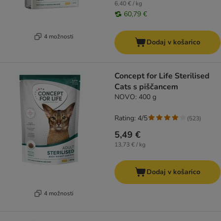
6,40 € / kg
60,79 €
4 možnosti
Dodaj v košarico
Concept for Life Sterilised
Cats s piščancem
NOVO: 400 g
Rating: 4/5
(
523
)
5,49 €
13,73 € / kg
Dodaj v košarico
4 možnosti