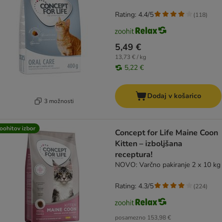
Rating: 4.4/5
(
118
)
5,49 €
13,73 € / kg
5,22 €
Dodaj v košarico
3 možnosti
oohitov izbor
Concept for Life Maine Coon
Kitten – izboljšana
receptura!
NOVO: Varčno pakiranje 2 x 10 kg
Rating: 4.3/5
(
224
)
posamezno
153,98 €