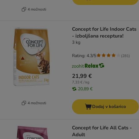
4 možnosti
Concept for Life Indoor Cats
- izboljšana receptura!
3 kg
Rating: 4.3/5
(
281
)
21,99 €
7,33 € / kg
20,89 €
4 možnosti
Dodaj v košarico
Concept for Life All Cats -
Adult