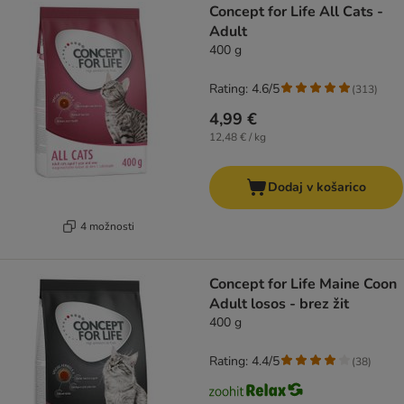
Concept for Life All Cats -
Adult
400 g
Rating: 4.6/5
(
313
)
4,99 €
12,48 € / kg
Dodaj v košarico
4 možnosti
Concept for Life Maine Coon
Adult losos - brez žit
400 g
Rating: 4.4/5
(
38
)