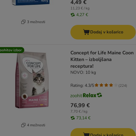
4,49 €
11,23 € / kg
4,27 €
3 možnosti
Dodaj v košarico
oohitov izbor
Concept for Life Maine Coon
Kitten – izboljšana
receptura!
NOVO: 10 kg
Rating: 4.3/5
(
224
)
76,99 €
7,70 € / kg
73,14 €
4 možnosti
Dodaj v košarico