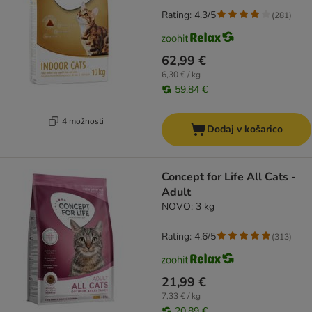
Rating: 4.3/5
(
281
)
62,99 €
6,30 € / kg
59,84 €
4 možnosti
Dodaj v košarico
Concept for Life All Cats -
Adult
NOVO: 3 kg
Rating: 4.6/5
(
313
)
21,99 €
7,33 € / kg
20,89 €