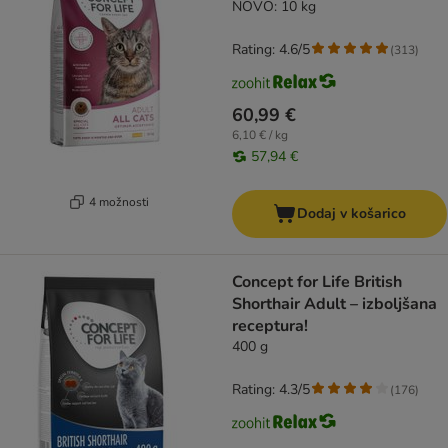
NOVO: 10 kg
Rating: 4.6/5
(
313
)
60,99 €
6,10 € / kg
57,94 €
4 možnosti
Dodaj v košarico
Concept for Life British
Shorthair Adult – izboljšana
receptura!
400 g
Rating: 4.3/5
(
176
)