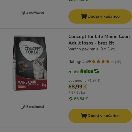
4 možnosti
Dodaj v košarico
Concept for Life Maine Coon
Adult losos - brez žit
Varčno pakiranje: 3 x 3 kg
Rating: 4.4/5
(
38
)
posamezno
71,97 €
68,99 €
7,67 € / kg
65,54 €
3 možnosti
Dodaj v košarico