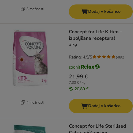
3 možnosti
Dodaj v košarico
Concept for Life Kitten –
izboljšana receptura!
3 kg
Rating: 4.5/5
(
480
)
21,99 €
7,33 € / kg
20,89 €
4 možnosti
Dodaj v košarico
Concept for Life Sterilised
Cats s piščancem