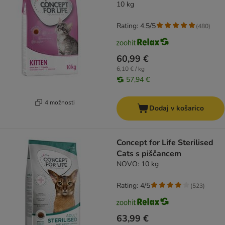
10 kg
Rating: 4.5/5
(
480
)
60,99 €
6,10 € / kg
57,94 €
4 možnosti
Dodaj v košarico
Concept for Life Sterilised
Cats s piščancem
NOVO: 10 kg
Rating: 4/5
(
523
)
63,99 €