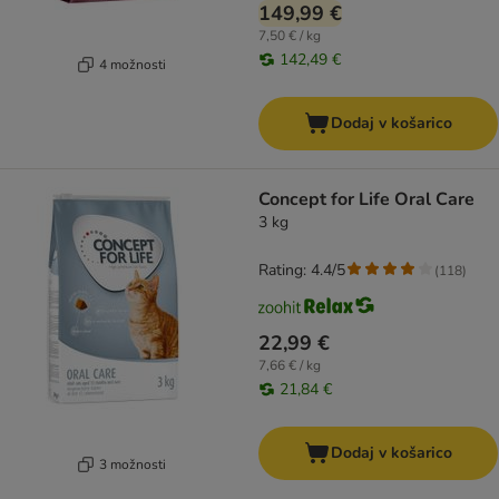
149,99 €
7,50 € / kg
142,49 €
4 možnosti
Dodaj v košarico
Concept for Life Oral Care
3 kg
Rating: 4.4/5
(
118
)
22,99 €
7,66 € / kg
21,84 €
Dodaj v košarico
3 možnosti