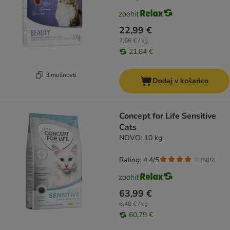
22,99 €
7,66 € / kg
21,84 €
3 možnosti
Dodaj v košarico
Concept for Life Sensitive
Cats
NOVO: 10 kg
Rating: 4.4/5
(
505
)
63,99 €
6,40 € / kg
60,79 €