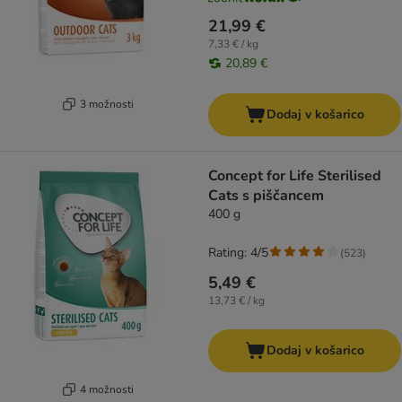
21,99 €
7,33 € / kg
20,89 €
3 možnosti
Dodaj v košarico
Concept for Life Sterilised
Cats s piščancem
400 g
Rating: 4/5
(
523
)
5,49 €
13,73 € / kg
Dodaj v košarico
4 možnosti