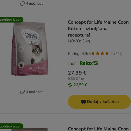
4 možnosti
oohitov izbor
Concept for Life Maine Coon
Kitten – izboljšana
receptura!
NOVO: 3 kg
Rating: 4.3/5
(
224
)
27,99 €
9,33 € / kg
26,59 €
4 možnosti
Dodaj v košarico
oohitov izbor
Concept for Life Maine Coon