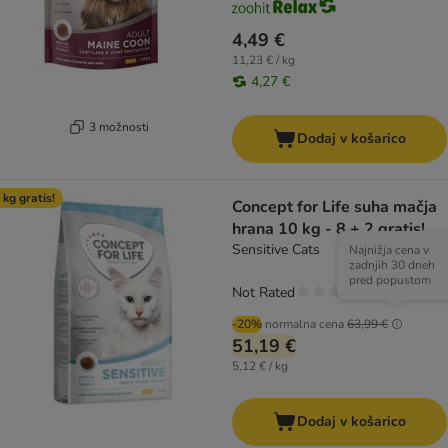
4,49 €
11,23 € / kg
4,27 €
3 možnosti
Dodaj v košarico
 kg gratis!
Concept for Life suha mačja
hrana 10 kg - 8 + 2 gratis!
Sensitive Cats
Najnižja cena v
zadnjih 30 dneh
pred popustom
Not Rated
-20%
normalna cena
63,99 €
51,19 €
5,12 € / kg
Dodaj v košarico