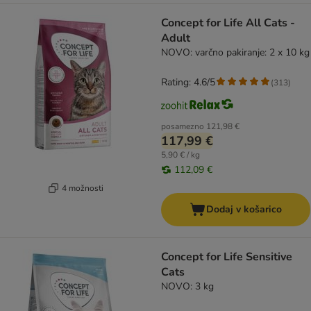
Concept for Life All Cats -
Adult
NOVO: varčno pakiranje: 2 x 10 kg
Rating: 4.6/5
(
313
)
posamezno
121,98 €
117,99 €
5,90 € / kg
112,09 €
4 možnosti
Dodaj v košarico
Concept for Life Sensitive
Cats
NOVO: 3 kg