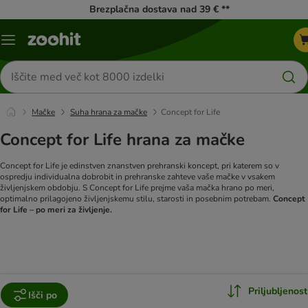
Brezplačna dostava nad 39 € **
Meni
kataloga
Iskanje
izdelkov
Mačke
Suha hrana za mačke
Concept for Life
Concept for Life hrana za mačke
Concept for Life je edinstven znanstven prehranski koncept, pri katerem so v
ospredju individualna dobrobit in prehranske zahteve vaše mačke v vsakem
življenjskem obdobju. S Concept for Life prejme vaša mačka hrano po meri,
optimalno prilagojeno življenjskemu stilu, starosti in posebnim potrebam.
Concept
for Life – po meri za življenje.
Priljubljenost
Išči po