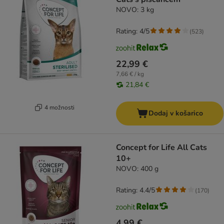
NOVO: 3 kg
Rating: 4/5
(
523
)
22,99 €
7,66 € / kg
21,84 €
4 možnosti
Dodaj v košarico
Concept for Life All Cats
10+
NOVO: 400 g
Rating: 4.4/5
(
170
)
4,99 €