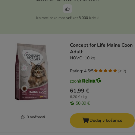
Izbirate lahko med več kot 8.000 izdelki
Concept for Life Maine Coon
Adult
NOVO: 10 kg
Rating: 4.5/5
(
912
)
61,99 €
6,20 € / kg
58,89 €
3 možnosti
Dodaj v košarico