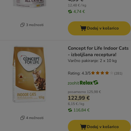
12,48 € / kg
4,74 €
3 možnosti
Dodaj v košarico
Concept for Life Indoor Cats
- izboljšana receptura!
Varčno pakiranje: 2 x 10 kg
Rating: 4.3/5
(
281
)
posamezno
125,98 €
122,99 €
6,15 € / kg
116,84 €
4 možnosti
Dodaj v košarico