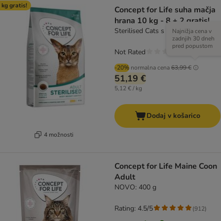
 kg gratis!
Concept for Life suha mačja
hrana 10 kg - 8 + 2 gratis!
Sterilised Cats s piščancem
Najnižja cena v
zadnjih 30 dneh
pred popustom
Not Rated
-20%
normalna cena
63,99 €
51,19 €
5,12 € / kg
Dodaj v košarico
4 možnosti
Concept for Life Maine Coon
Adult
NOVO: 400 g
Rating: 4.5/5
(
912
)