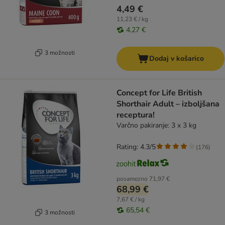
4,49 €
11,23 € / kg
4,27 €
3 možnosti
Dodaj v košarico
Concept for Life British
Shorthair Adult – izboljšana
receptura!
Varčno pakiranje: 3 x 3 kg
Rating: 4.3/5
(
176
)
posamezno
71,97 €
68,99 €
7,67 € / kg
65,54 €
3 možnosti