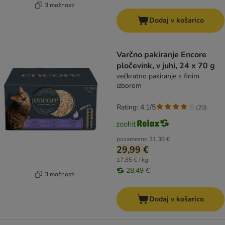
3 možnosti
Dodaj v košarico
Varčno pakiranje Encore
pločevink, v juhi, 24 x 70 g
večkratno pakiranje s finim
izborom
Rating: 4.1/5
(
20
)
posamezno
31,38 €
29,99 €
17,85 € / kg
28,49 €
3 možnosti
Dodaj v košarico