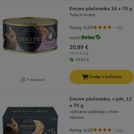
Encore pločevinka 16 x 70 g
Tuna in kozice
Rating: 4.2/5
(
93
)
20,99 €
18,74 € / kg
19,94 €
Dodaj v košarico
7 možnosti
Encore pločevinka, v juhi, 12
x 70 g
večkratno pakiranje s finim
izborom
Rating: 4.1/5
(
20
)