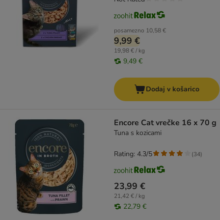
posamezno
10,58 €
9,99 €
19,98 € / kg
9,49 €
Dodaj v košarico
Encore Cat vrečke 16 x 70 g
Tuna s kozicami
Rating: 4.3/5
(
34
)
23,99 €
21,42 € / kg
22,79 €