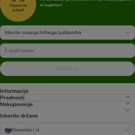
in kuponov!
Popust ob
prijavi!
Izberite svojega hišnega ljubljenčka
Prijavite se
Informacije
Prednosti
Nakupovanje
Izberite državo
Slovenija / sl