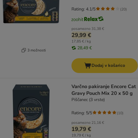
Rating: 4.1/5
(
20
)
posamezno
31,38 €
29,99 €
17,85 € / kg
28,49 €
3 možnosti
Dodaj v košarico
Varčno pakiranje Encore Cat
Gravy Pouch Mix 20 x 50 g
Piščanec (3 vrste)
Rating: 5/5
(
10
)
posamezno
21,16 €
19,79 €
19,79 € / kg