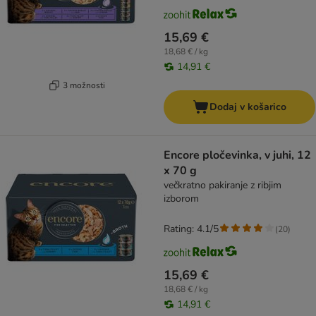
15,69 €
18,68 € / kg
14,91 €
3 možnosti
Dodaj v košarico
Encore pločevinka, v juhi, 12
x 70 g
večkratno pakiranje z ribjim
izborom
Rating: 4.1/5
(
20
)
15,69 €
18,68 € / kg
14,91 €