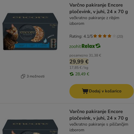
Varčno pakiranje Encore
pločevink, v juhi, 24 x 70 g
večkratno pakiranje z ribjim
izborom
Rating: 4.1/5
(
20
)
posamezno
31,38 €
29,99 €
17,85 € / kg
28,49 €
3 možnosti
Dodaj v košarico
Varčno pakiranje Encore
pločevink, v juhi, 24 x 70 g
večkratno pakiranje s piščančjim
izborom