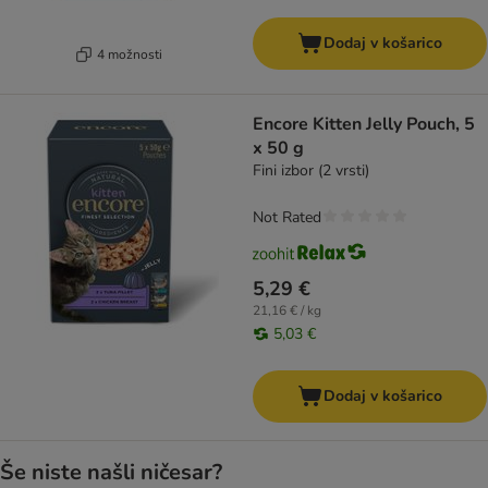
Dodaj v košarico
4 možnosti
Encore Kitten Jelly Pouch, 5
x 50 g
Fini izbor (2 vrsti)
Not Rated
5,29 €
21,16 € / kg
5,03 €
Dodaj v košarico
Še niste našli ničesar?