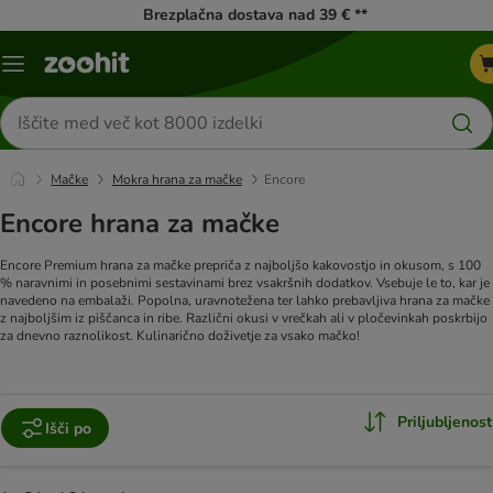
Brezplačna dostava nad 39 € **
Meni
kataloga
Iskanje
izdelkov
Mačke
Mokra hrana za mačke
Encore
Encore hrana za mačke
Encore Premium hrana za mačke prepriča z najboljšo kakovostjo in okusom, s 100
% naravnimi in posebnimi sestavinami brez vsakršnih dodatkov. Vsebuje le to, kar je
navedeno na embalaži. Popolna, uravnotežena ter lahko prebavljiva hrana za mačke
z najboljšim iz piščanca in ribe. Različni okusi v vrečkah ali v pločevinkah poskrbijo
za dnevno raznolikost. Kulinarično doživetje za vsako mačko!
Priljubljenost
Išči po