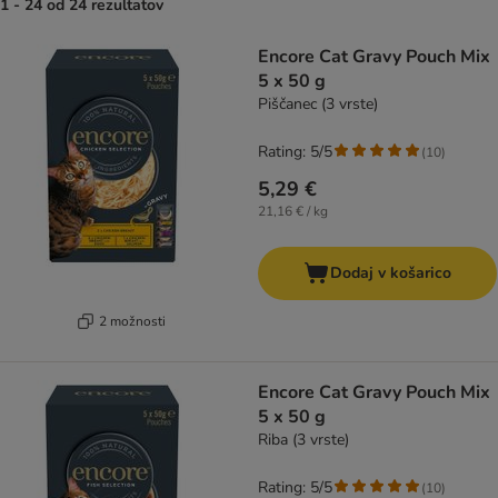
1 - 24 od 24 rezultatov
product items have been changed
Encore Cat Gravy Pouch Mix
5 x 50 g
Piščanec (3 vrste)
Rating: 5/5
(
10
)
5,29 €
21,16 € / kg
Dodaj v košarico
2 možnosti
Encore Cat Gravy Pouch Mix
5 x 50 g
Riba (3 vrste)
Rating: 5/5
(
10
)