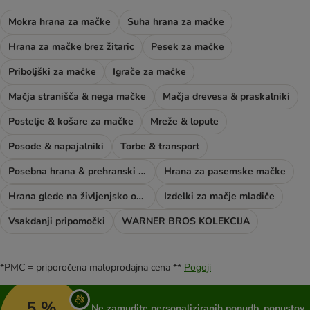
Mokra hrana za mačke
Suha hrana za mačke
Hrana za mačke brez žitaric
Pesek za mačke
Priboljški za mačke
Igrače za mačke
Mačja stranišča & nega mačke
Mačja drevesa & praskalniki
Postelje & košare za mačke
Mreže & lopute
Posode & napajalniki
Torbe & transport
Posebna hrana & prehranski dodatki
Hrana za pasemske mačke
Hrana glede na življenjsko obdobje mačke
Izdelki za mačje mladiče
Vsakdanji pripomočki
WARNER BROS KOLEKCIJA
*PMC = priporočena maloprodajna cena **
Pogoji
5 %
Ne zamudite personaliziranih ponudb, popustov