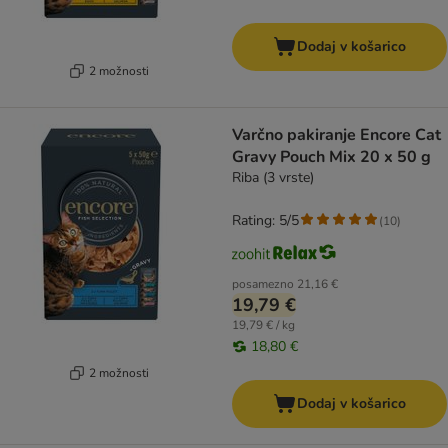
Dodaj v košarico
2 možnosti
Varčno pakiranje Encore Cat
Gravy Pouch Mix 20 x 50 g
Riba (3 vrste)
Rating: 5/5
(
10
)
posamezno
21,16 €
19,79 €
19,79 € / kg
18,80 €
2 možnosti
Dodaj v košarico