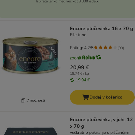
Izbirate lahko med več kot 8.000 izdelki
Encore pločevinka 16 x 70 g
File tune
Rating: 4.2/5
(
93
)
20,99 €
18,74 € / kg
19,94 €
Dodaj v košarico
7 možnosti
Encore pločevinka, v juhi, 12
x 70 g
večkratno pakiranje s piščančjim