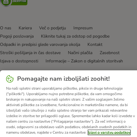
O nas
Kariera
Več o podjetju
Impresum
Pogoji poslovanja
Kliknite tukaj za odstop od pogodbe
Odpadki in predpisi glede varovanja okolja
Kontakt
Stroški pošiljanja in čas dostave
Načini plačila
Zasebnost
Izjava o dostopnosti
Informacije – Zakon o digitalnih storitvah
© zooplus SE
2026
Pomagajte nam izboljšati zoohit!
Na naši spletni strani uporabljamo piškotke, piksle in druge tehnologije
("piškotki"). Uporabljamo nujno potrebne piškotke, da vam omogočimo
brskanje in nakupovanje na naši spletni strani. Z vašim soglasjem želimo
aktivirati piškotke za izvedbene, funkcionalne in marketinške namene, da bi
izboljšali vašo izkušnjo z našo spletno stranjo ter vam prikazali relevantne
izdelke in storitve ter prilagodili oglase. Spremembe lahko kadar koli izvedete v
našem centru za nastavitve (“Prilagajanje nastavitev”). Za več informacij o
osebi, odgovorni za obdelavo vaših podatkov, obdelanih osebnih podatkih in
namenu obdelave, najdete v Centru za nastavitve
Izjavi o varstvu podatkov