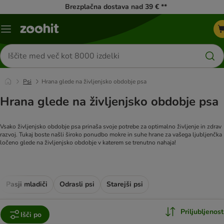
Brezplačna dostava nad 39 € **
Meni
kataloga
Iskanje
izdelkov
Psi
Hrana glede na življenjsko obdobje psa
Hrana glede na življenjsko obdobje psa
Vsako življenjsko obdobje psa prinaša svoje potrebe za optimalno življenje in zdrav
razvoj. Tukaj boste našli široko ponudbo mokre in suhe hrane za vašega ljubljenčka
ločeno glede na življenjsko obdobje v katerem se trenutno nahaja!
Pasji mladiči
Odrasli psi
Starejši psi
Priljubljenost
Išči po