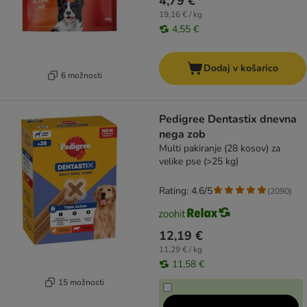
4,79 €
19,16 € / kg
4,55 €
Dodaj v košarico
6 možnosti
Pedigree Dentastix dnevna
nega zob
Multi pakiranje (28 kosov) za
velike pse (>25 kg)
Rating: 4.6/5
(
2090
)
12,19 €
11,29 € / kg
11,58 €
15 možnosti