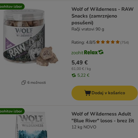
oohitov izbor
Wolf of Wilderness - RAW
Snacks (zamrznjeno
posušeni)
Račji vratovi 90 g
Rating: 4.8/5
(
754
)
5,49 €
61,00 € / kg
5,22 €
6 možnosti
Dodaj v košarico
oohitov izbor
Wolf of Wilderness Adult
"Blue River" losos - brez žit
12 kg NOVO