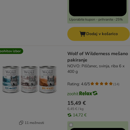
Uporabite kupon - prihranite -25%
Dodaj v košarico
oohitov izbor
Wolf of Wilderness mešano
pakiranje
NOVO: Piščanec, svinja, riba 6 x
400 g
Rating: 4.6/5
(
14
)
15,49 €
6,45 € / kg
14,72 €
11 možnosti