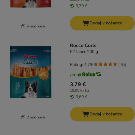
3,79 €
Dodaj v košarico
6 možnosti
Rocco Curls
Piščanec 200 g
Rating: 4.7/5
(
154
)
3,79 €
18,95 € / kg
3,60 €
Dodaj v košarico
2 možnosti