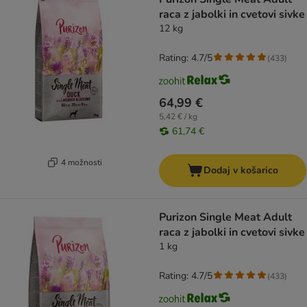
raca z jabolki in cvetovi sivke
12 kg
Rating: 4.7/5
(
433
)
64,99 €
5,42 € / kg
61,74 €
4 možnosti
Dodaj v košarico
Purizon Single Meat Adult
raca z jabolki in cvetovi sivke
1 kg
Rating: 4.7/5
(
433
)