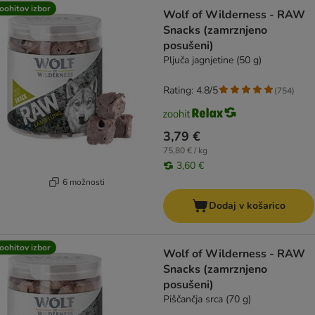
oohitov izbor
Wolf of Wilderness - RAW
Snacks (zamrznjeno
posušeni)
Pljuča jagnjetine (50 g)
Rating: 4.8/5
(
754
)
3,79 €
75,80 € / kg
3,60 €
6 možnosti
Dodaj v košarico
oohitov izbor
Wolf of Wilderness - RAW
Snacks (zamrznjeno
posušeni)
Piščančja srca (70 g)