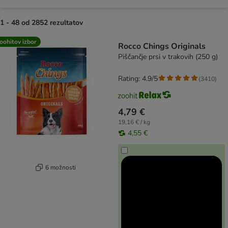
1 - 48 od 2852 rezultatov
product items have been changed
oohitov izbor
Rocco Chings Originals
Piščančje prsi v trakovih (250 g)
Rating: 4.9/5
(
3410
)
4,79 €
19,16 € / kg
4,55 €
6 možnosti