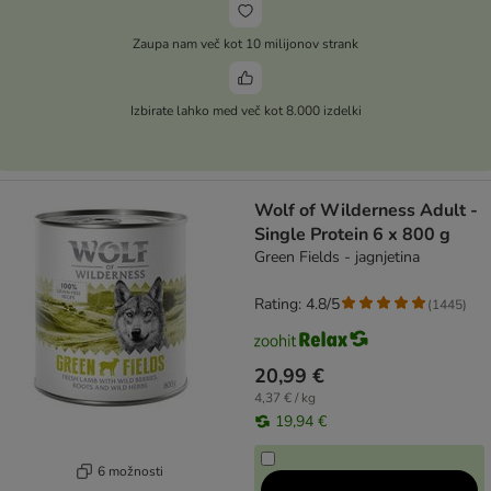
Zaupa nam več kot 10 milijonov strank
Izbirate lahko med več kot 8.000 izdelki
Wolf of Wilderness Adult -
Single Protein 6 x 800 g
Green Fields - jagnjetina
Rating: 4.8/5
(
1445
)
20,99 €
4,37 € / kg
19,94 €
6 možnosti