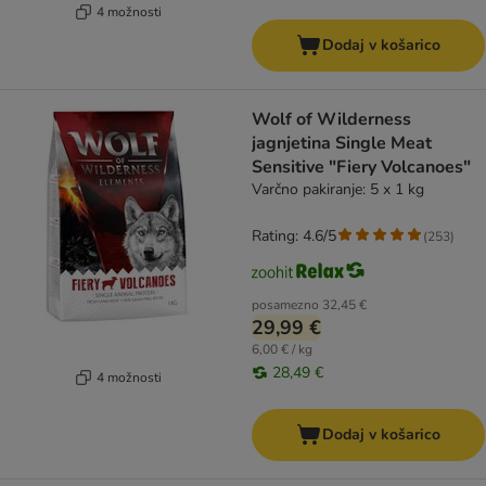
4 možnosti
Dodaj v košarico
Wolf of Wilderness
jagnjetina Single Meat
Sensitive "Fiery Volcanoes"
Varčno pakiranje: 5 x 1 kg
Rating: 4.6/5
(
253
)
posamezno
32,45 €
29,99 €
6,00 € / kg
28,49 €
4 možnosti
Dodaj v košarico