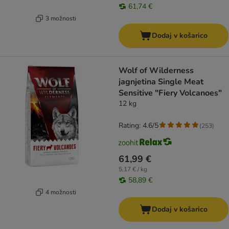
61,74 €
3 možnosti
Dodaj v košarico
Wolf of Wilderness
jagnjetina Single Meat
Sensitive "Fiery Volcanoes"
12 kg
Rating: 4.6/5
(
253
)
61,99 €
5,17 € / kg
58,89 €
4 možnosti
Dodaj v košarico