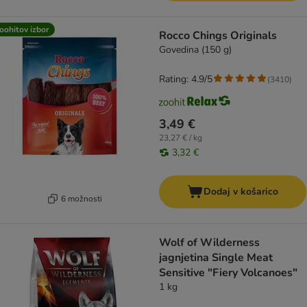
oohitov izbor
Rocco Chings Originals
Govedina (150 g)
Rating: 4.9/5
(
3410
)
3,49 €
23,27 € / kg
3,32 €
Dodaj v košarico
6 možnosti
Wolf of Wilderness
jagnjetina Single Meat
Sensitive "Fiery Volcanoes"
1 kg