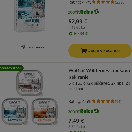
Rating: 4.7/5
(
2336
)
52,99 €
4,42 € / kg
50,34 €
6 možnosti
Dodaj v košarico
oohitov izbor
Wolf of Wilderness mešano
pakiranje
6 x 150 g (2x piščanec, 2x riba, 2x
svinjina)
Rating: 4.6/5
(
14
)
7,49 €
8,32 € / kg