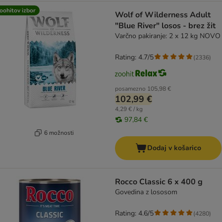
oohitov izbor
Wolf of Wilderness Adult
"Blue River" losos - brez žit
Varčno pakiranje: 2 x 12 kg NOVO
Rating: 4.7/5
(
2336
)
posamezno
105,98 €
102,99 €
4,29 € / kg
97,84 €
6 možnosti
Dodaj v košarico
Rocco Classic 6 x 400 g
Govedina z lososom
Rating: 4.6/5
(
4280
)