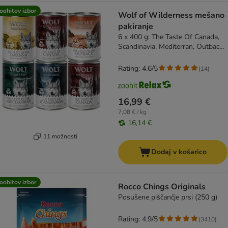
oohitov izbor
Wolf of Wilderness mešano
pakiranje
6 x 400 g: The Taste Of Canada,
Scandinavia, Mediterran, Outback,
Savanna
Rating: 4.6/5
(
14
)
16,99 €
7,08 € / kg
16,14 €
11 možnosti
Dodaj v košarico
oohitov izbor
Rocco Chings Originals
Posušene piščančje prsi (250 g)
Rating: 4.9/5
(
3410
)