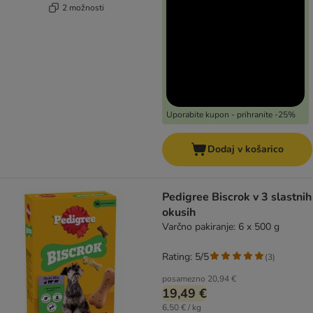
2 možnosti
Uporabite kupon - prihranite -25%
Dodaj v košarico
Pedigree Biscrok v 3 slastnih
okusih
Varčno pakiranje: 6 x 500 g
Rating: 5/5
(
3
)
posamezno
20,94 €
19,49 €
6,50 € / kg