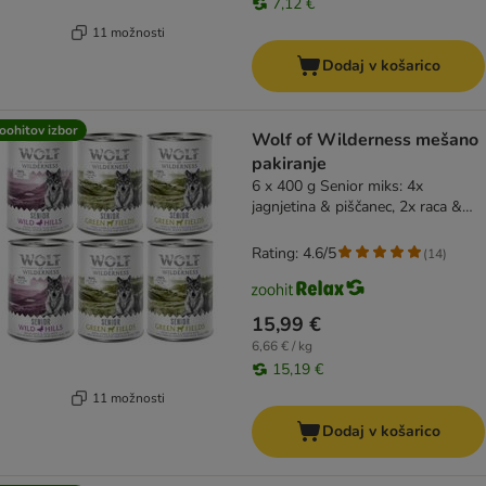
7,12 €
11 možnosti
Dodaj v košarico
oohitov izbor
Wolf of Wilderness mešano
pakiranje
6 x 400 g Senior miks: 4x
jagnjetina & piščanec, 2x raca &
teletina
Rating: 4.6/5
(
14
)
15,99 €
6,66 € / kg
15,19 €
11 možnosti
Dodaj v košarico