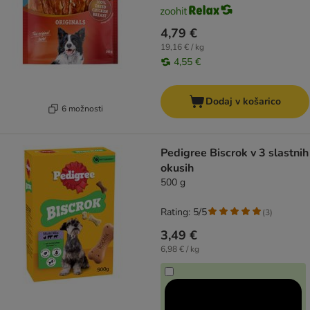
4,79 €
19,16 € / kg
4,55 €
Dodaj v košarico
6 možnosti
Pedigree Biscrok v 3 slastnih
okusih
500 g
Rating: 5/5
(
3
)
3,49 €
6,98 € / kg