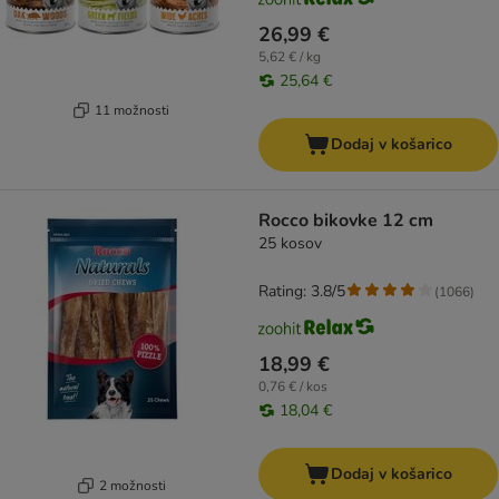
26,99 €
5,62 € / kg
25,64 €
11 možnosti
Dodaj v košarico
Rocco bikovke 12 cm
25 kosov
Rating: 3.8/5
(
1066
)
18,99 €
0,76 € / kos
18,04 €
Dodaj v košarico
2 možnosti