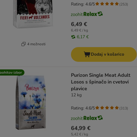
Rating: 4.6/5
(
253
)
6,49 €
6,49 € / kg
6,17 €
4 možnosti
Dodaj v košarico
oohitov izbor
Purizon Single Meat Adult
Losos s špinačo in cvetovi
plavice
12 kg
Rating: 4.6/5
(
313
)
64,99 €
5,42 € / kg