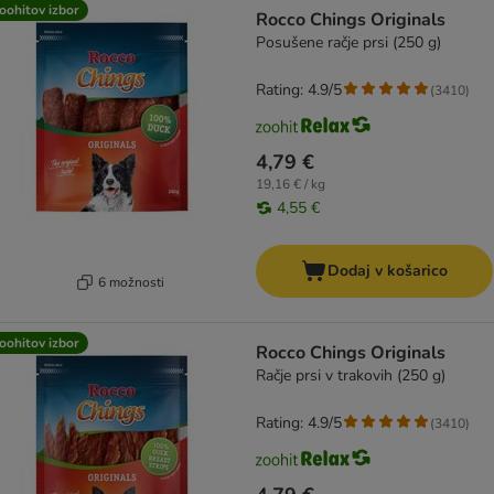
oohitov izbor
Rocco Chings Originals
Posušene račje prsi (250 g)
Rating: 4.9/5
(
3410
)
4,79 €
19,16 € / kg
4,55 €
Dodaj v košarico
6 možnosti
oohitov izbor
Rocco Chings Originals
Račje prsi v trakovih (250 g)
Rating: 4.9/5
(
3410
)