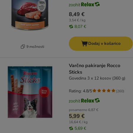
8,49 €
3,54 € / kg
8,07 €
Dodaj v košarico
9 možnosti
Varčno pakiranje Rocco
Sticks
Govedina 3 x 12 kosov (360 g)
Rating: 4.8/5
(
260
)
posamezno
6,87 €
5,99 €
16,64 € / kg
5,69 €