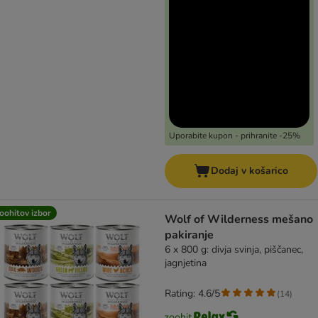
Uporabite kupon - prihranite -25%
Dodaj v košarico
oohitov izbor
Wolf of Wilderness mešano
pakiranje
6 x 800 g: divja svinja, piščanec,
jagnjetina
Rating: 4.6/5
(
14
)