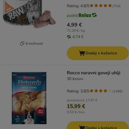
Rating: 4.8/5
(
754
)
4,99 €
71,29 € / kg
4,74 €
6 možnosti
Dodaj v košarico
Rocco naravni goveji uhlji
30 kosov
Rating: 3.8/5
(
1488
)
posamezno
17,97 €
15,99 €
0,53 € / kos
Dodaj v košarico