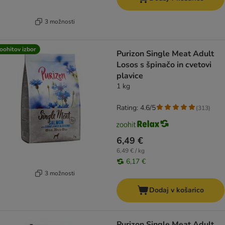
3 možnosti
oohitov izbor
Purizon Single Meat Adult
Losos s špinačo in cvetovi
plavice
1 kg
Rating: 4.6/5
(
313
)
6,49 €
6,49 € / kg
6,17 €
3 možnosti
Dodaj v košarico
Purizon Single Meat Adult