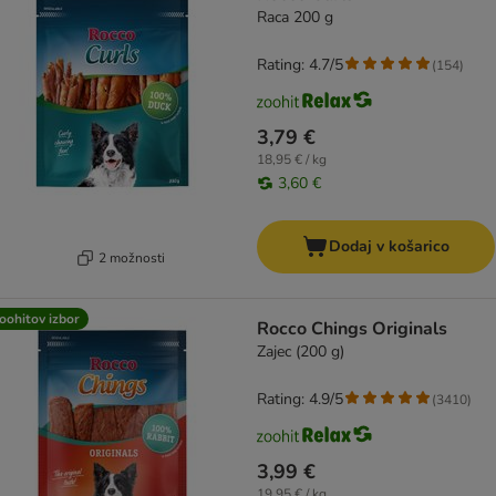
Raca 200 g
Rating: 4.7/5
(
154
)
3,79 €
18,95 € / kg
3,60 €
Dodaj v košarico
2 možnosti
oohitov izbor
Rocco Chings Originals
Zajec (200 g)
Rating: 4.9/5
(
3410
)
3,99 €
19,95 € / kg