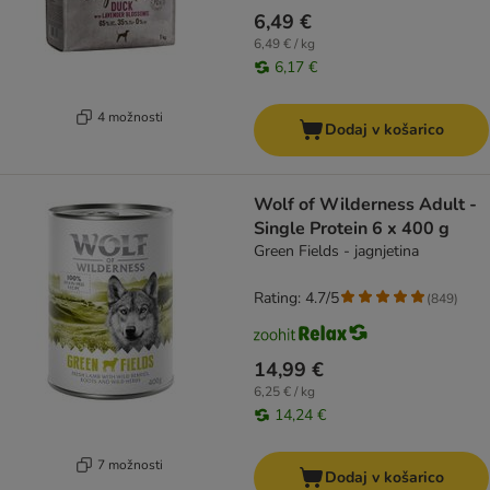
6,49 €
6,49 € / kg
6,17 €
4 možnosti
Dodaj v košarico
Wolf of Wilderness Adult -
Single Protein 6 x 400 g
Green Fields - jagnjetina
Rating: 4.7/5
(
849
)
14,99 €
6,25 € / kg
14,24 €
7 možnosti
Dodaj v košarico