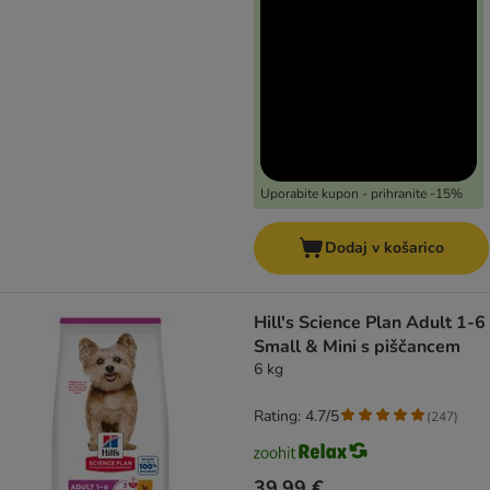
Uporabite kupon - prihranite -15%
Dodaj v košarico
Hill's Science Plan Adult 1-6
Small & Mini s piščancem
6 kg
Rating: 4.7/5
(
247
)
39,99 €