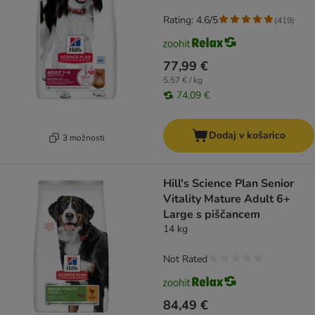
Rating: 4.6/5
(
419
)
77,99 €
5,57 € / kg
74,09 €
Dodaj v košarico
3 možnosti
Hill's Science Plan Senior
Vitality Mature Adult 6+
Large s piščancem
14 kg
Not Rated
84,49 €