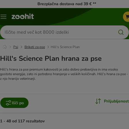
Brezplačna dostava nad 39 € **
Meni
kataloga
Iskanje
izdelkov
Psi
Briketi za pse
Hill's Science Plan
Hill's Science Plan hrana za pse
Hill's hrana za pse premium kakovosti je zelo dobro prebavljiva in ima visoko
gostoto energije, zato ni potrebno hranjenje v velikih količinah. Hill's hrana za pse -
z njo hranijo veterinarji.
Priljubljenost
Išči po
1 - 48 od 117 rezultatov