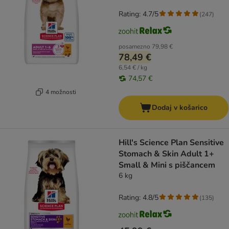
Rating: 4.7/5
(
247
)
posamezno
79,98 €
78,49 €
6,54 € / kg
74,57 €
4 možnosti
Dodaj v košarico
Hill's Science Plan Sensitive
Stomach & Skin Adult 1+
Small & Mini s piščancem
6 kg
Rating: 4.8/5
(
135
)