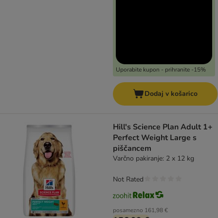
Uporabite kupon - prihranite -15%
Dodaj v košarico
Hill's Science Plan Adult 1+
Perfect Weight Large s
piščancem
Varčno pakiranje: 2 x 12 kg
Not Rated
posamezno
161,98 €