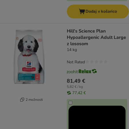
Dodaj v košarico
Hill's Science Plan
Hypoallergenic Adult Large
z lososom
14 kg
Not Rated
81,49 €
5,82 € / kg
77,42 €
2 možnosti