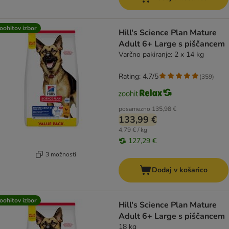
oohitov izbor
Hill's Science Plan Mature
Adult 6+ Large s piščancem
Varčno pakiranje: 2 x 14 kg
Rating: 4.7/5
(
359
)
posamezno
135,98 €
133,99 €
4,79 € / kg
127,29 €
3 možnosti
Dodaj v košarico
oohitov izbor
Hill's Science Plan Mature
Adult 6+ Large s piščancem
18 kg