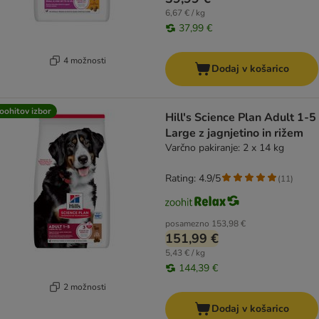
6,67 € / kg
37,99 €
4 možnosti
Dodaj v košarico
oohitov izbor
Hill's Science Plan Adult 1-5
Large z jagnjetino in rižem
Varčno pakiranje: 2 x 14 kg
Rating: 4.9/5
(
11
)
posamezno
153,98 €
151,99 €
5,43 € / kg
144,39 €
2 možnosti
Dodaj v košarico