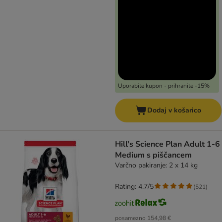
Uporabite kupon - prihranite -15%
Dodaj v košarico
Hill's Science Plan Adult 1-6
Medium s piščancem
Varčno pakiranje: 2 x 14 kg
Rating: 4.7/5
(
521
)
posamezno
154,98 €