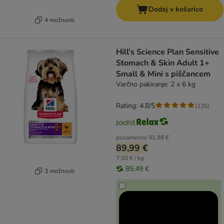
Dodaj v košarico
4 možnosti
Hill's Science Plan Sensitive
Stomach & Skin Adult 1+
Small & Mini s piščancem
Varčno pakiranje: 2 x 6 kg
Rating: 4.8/5
(
135
)
posamezno
91,98 €
89,99 €
7,50 € / kg
85,49 €
3 možnosti