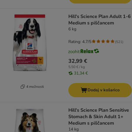
Hill's Science Plan Adult 1-6
Medium s piščancem
6 kg
Rating: 4.7/5
(
521
)
32,99 €
5,50 € / kg
31,34 €
4 možnosti
Dodaj v košarico
Hill's Science Plan Sensitive
Stomach & Skin Adult 1+
Medium s piščancem
14 kg