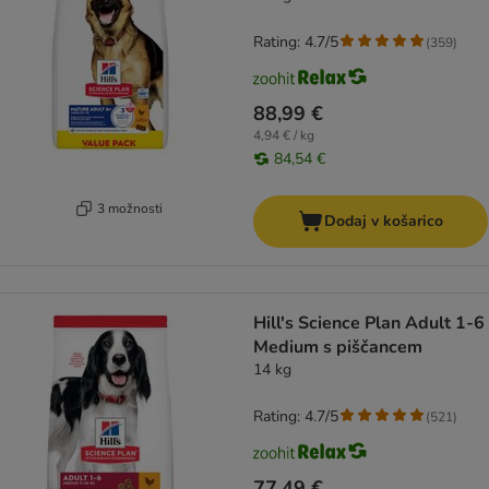
Rating: 4.7/5
(
359
)
88,99 €
4,94 € / kg
84,54 €
3 možnosti
Dodaj v košarico
Hill's Science Plan Adult 1-6
Medium s piščancem
14 kg
Rating: 4.7/5
(
521
)
77,49 €