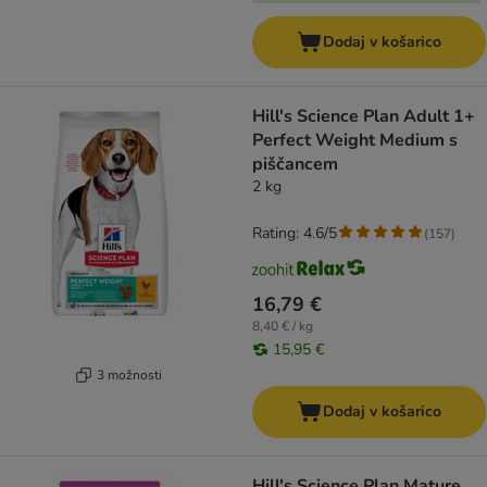
Dodaj v košarico
Hill's Science Plan Adult 1+
Perfect Weight Medium s
piščancem
2 kg
Rating: 4.6/5
(
157
)
16,79 €
8,40 € / kg
15,95 €
3 možnosti
Dodaj v košarico
Hill's Science Plan Mature