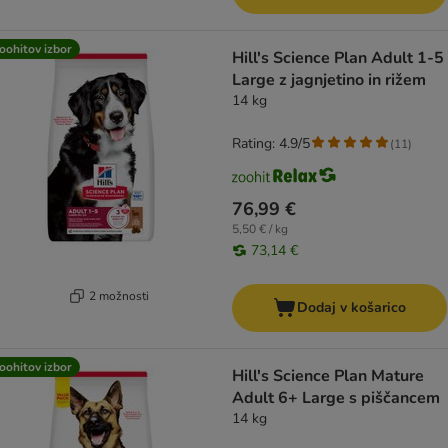
oohitov izbor
Hill's Science Plan Adult 1-5
Large z jagnjetino in rižem
14 kg
Rating: 4.9/5
(
11
)
76,99 €
5,50 € / kg
73,14 €
2 možnosti
Dodaj v košarico
oohitov izbor
Hill's Science Plan Mature
Adult 6+ Large s piščancem
14 kg