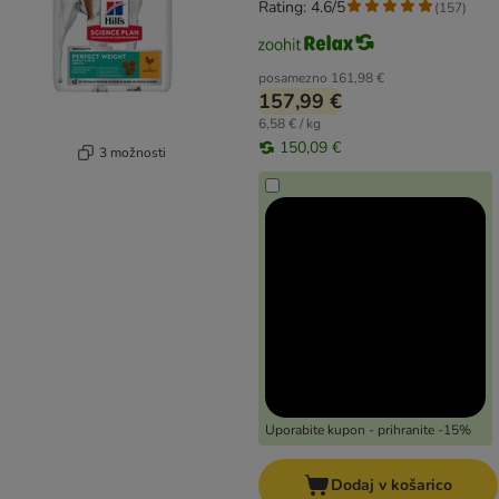
Rating: 4.6/5
(
157
)
posamezno
161,98 €
157,99 €
6,58 € / kg
150,09 €
3 možnosti
Uporabite kupon - prihranite -15%
Dodaj v košarico