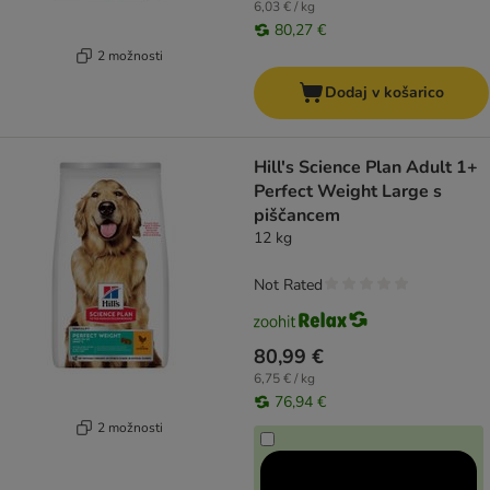
6,03 € / kg
80,27 €
2 možnosti
Dodaj v košarico
Hill's Science Plan Adult 1+
Perfect Weight Large s
piščancem
12 kg
Not Rated
80,99 €
6,75 € / kg
76,94 €
2 možnosti