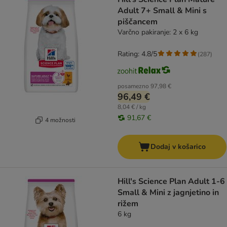
Adult 7+ Small & Mini s
piščancem
Varčno pakiranje: 2 x 6 kg
Rating: 4.8/5
(
287
)
posamezno
97,98 €
96,49 €
8,04 € / kg
91,67 €
4 možnosti
Dodaj v košarico
Hill's Science Plan Adult 1-6
Small & Mini z jagnjetino in
rižem
6 kg