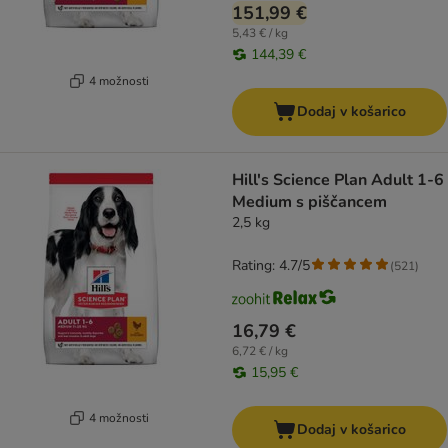
151,99 €
5,43 € / kg
144,39 €
4 možnosti
Dodaj v košarico
Hill's Science Plan Adult 1-6
Medium s piščancem
2,5 kg
Rating: 4.7/5
(
521
)
16,79 €
6,72 € / kg
15,95 €
4 možnosti
Dodaj v košarico