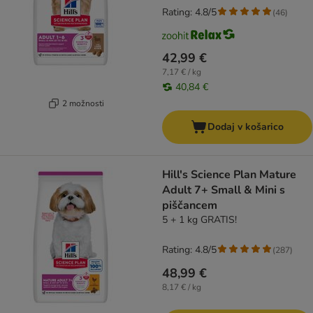
Rating: 4.8/5
(
46
)
42,99 €
7,17 € / kg
40,84 €
2 možnosti
Dodaj v košarico
Hill's Science Plan Mature
Adult 7+ Small & Mini s
piščancem
5 + 1 kg GRATIS!
Rating: 4.8/5
(
287
)
48,99 €
8,17 € / kg