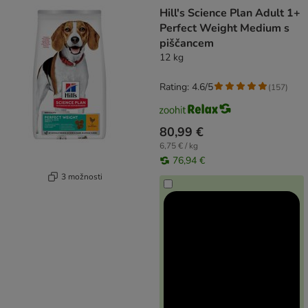
product items have been changed
Hill's Science Plan Adult 1+
Perfect Weight Medium s
piščancem
12 kg
Rating: 4.6/5
(
157
)
80,99 €
6,75 € / kg
76,94 €
3 možnosti