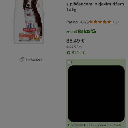
s piščancem in rjavim rižem
14 kg
Rating: 4.9/5
(
106
)
85,49 €
6,11 € / kg
81,22 €
2 možnosti
Uporabite kupon - prihranite -15%