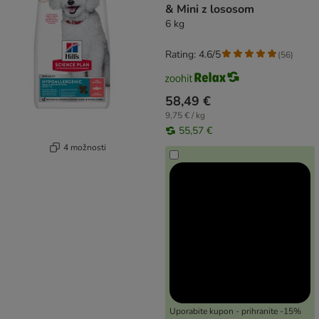
& Mini z lososom
6 kg
Rating: 4.6/5
(
56
)
58,49 €
9,75 € / kg
55,57 €
4 možnosti
Uporabite kupon - prihranite -15%