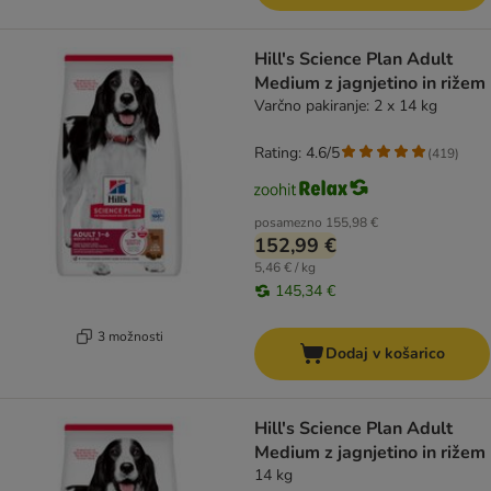
Hill's Science Plan Adult
Medium z jagnjetino in rižem
Varčno pakiranje: 2 x 14 kg
Rating: 4.6/5
(
419
)
posamezno
155,98 €
152,99 €
5,46 € / kg
145,34 €
3 možnosti
Dodaj v košarico
Hill's Science Plan Adult
Medium z jagnjetino in rižem
14 kg