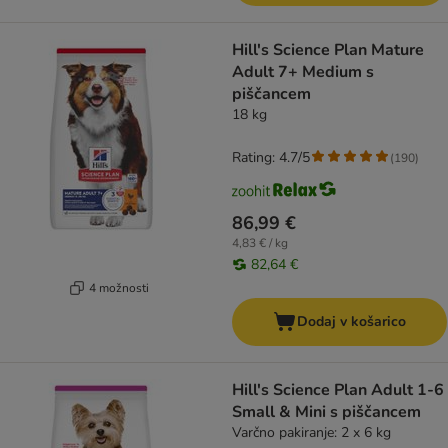
Hill's Science Plan Mature
Adult 7+ Medium s
piščancem
18 kg
Rating: 4.7/5
(
190
)
86,99 €
4,83 € / kg
82,64 €
4 možnosti
Dodaj v košarico
Hill's Science Plan Adult 1-6
Small & Mini s piščancem
Varčno pakiranje: 2 x 6 kg