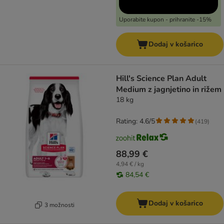
Uporabite kupon - prihranite -15%
Dodaj v košarico
Hill's Science Plan Adult
Medium z jagnjetino in rižem
18 kg
Rating: 4.6/5
(
419
)
88,99 €
4,94 € / kg
84,54 €
Dodaj v košarico
3 možnosti