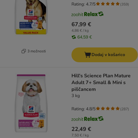
Rating: 4.7/5
(
359
)
67,99 €
4,86 € / kg
64,59 €
3 možnosti
Dodaj v košarico
Hill's Science Plan Mature
Adult 7+ Small & Mini s
piščancem
3 kg
Rating: 4.8/5
(
287
)
22,49 €
7,50 € / kg