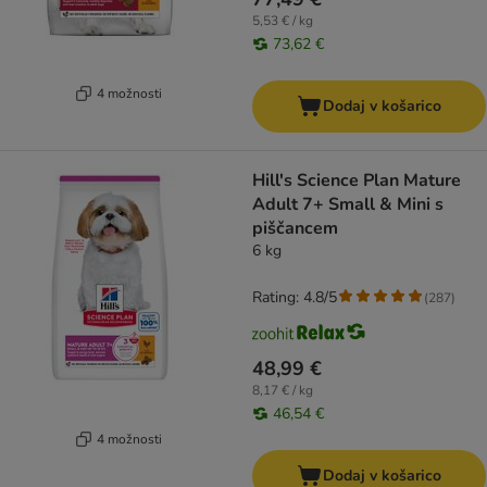
5,53 € / kg
73,62 €
4 možnosti
Dodaj v košarico
Hill's Science Plan Mature
Adult 7+ Small & Mini s
piščancem
6 kg
Rating: 4.8/5
(
287
)
48,99 €
8,17 € / kg
46,54 €
4 možnosti
Dodaj v košarico