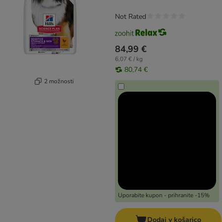
Not Rated
84,99 €
6,07 € / kg
80,74 €
2 možnosti
Uporabite kupon - prihranite -15%
Dodaj v košarico