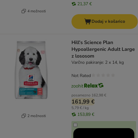
21,37 €
4 možnosti
Dodaj v košarico
Hill's Science Plan
Hypoallergenic Adult Large
z lososom
Varčno pakiranje: 2 x 14, kg
Not Rated
posamezno
162,98 €
161,99 €
5,79 € / kg
153,89 €
2 možnosti