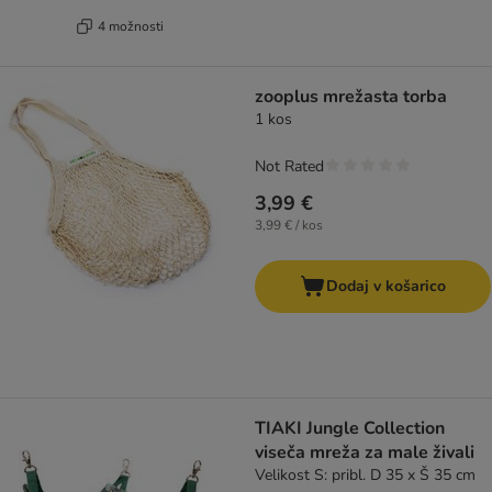
4 možnosti
zooplus mrežasta torba
1 kos
Not Rated
3,99 €
3,99 € / kos
Dodaj v košarico
TIAKI Jungle Collection
viseča mreža za male živali
Velikost S: pribl. D 35 x Š 35 cm