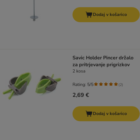
Dodaj v košarico
Savic Holder Pincer držalo
za pritrjevanje prigrizkov
2 kosa
Rating: 5/5
(
2
)
2,69 €
Dodaj v košarico