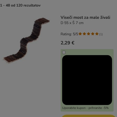
1 - 48 od 120 rezultatov
product items have been changed
Viseči most za male živali
D 55 x Š 7 cm
Rating: 5/5
(
1
)
2,29 €
Uporabite kupon - prihranite -5%