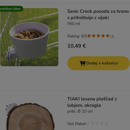
oohitov izbor
Savic Crock posoda za hrano
s pritrditvijo z vijaki
550 ml
Rating: 5/5
(
3
)
10,49 €
Dodaj v košarico
TIAKI lesena ploščad z
lubjem, okrogla
pribl. Ø 10 cm
Not Rated