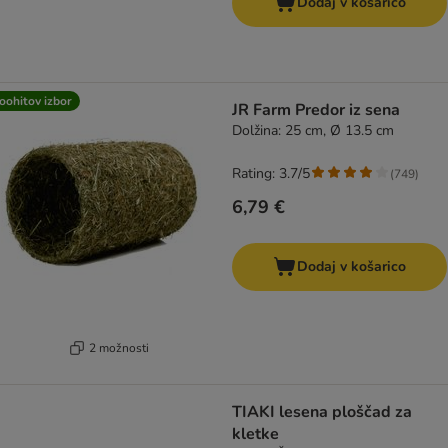
Dodaj v košarico
oohitov izbor
JR Farm Predor iz sena
Dolžina: 25 cm, Ø 13.5 cm
Rating: 3.7/5
(
749
)
6,79 €
Dodaj v košarico
2 možnosti
TIAKI lesena ploščad za
kletke