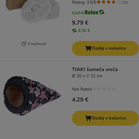
Rating: 3.5/5
(
10
)
9,79 €
9,30 €
3 možnosti
Dodaj v košarico
TIAKI šumeča vreča
Ø 20 x V 31 cm
Not Rated
4,29 €
Dodaj v košarico