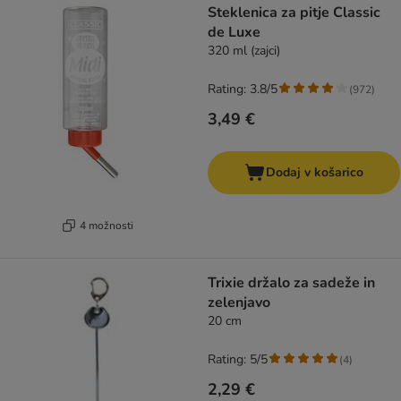
Steklenica za pitje Classic
de Luxe
320 ml (zajci)
Rating: 3.8/5
(
972
)
3,49 €
Dodaj v košarico
4 možnosti
Trixie držalo za sadeže in
zelenjavo
20 cm
Rating: 5/5
(
4
)
2,29 €