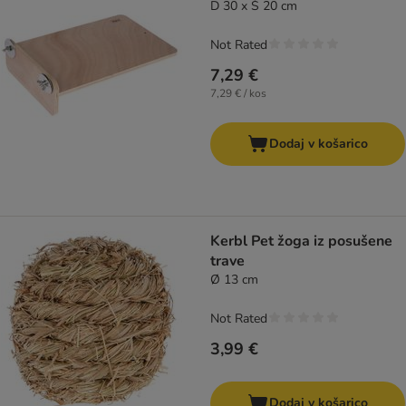
D 30 x Š 20 cm
Not Rated
7,29 €
7,29 € / kos
Dodaj v košarico
Kerbl Pet žoga iz posušene
trave
Ø 13 cm
Not Rated
3,99 €
Dodaj v košarico