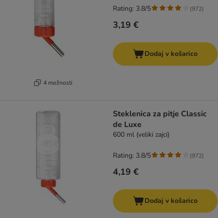
Rating: 3.8/5
(
972
)
3,19 €
Dodaj v košarico
4 možnosti
Steklenica za pitje Classic
de Luxe
600 ml (veliki zajci)
Rating: 3.8/5
(
972
)
4,19 €
Dodaj v košarico