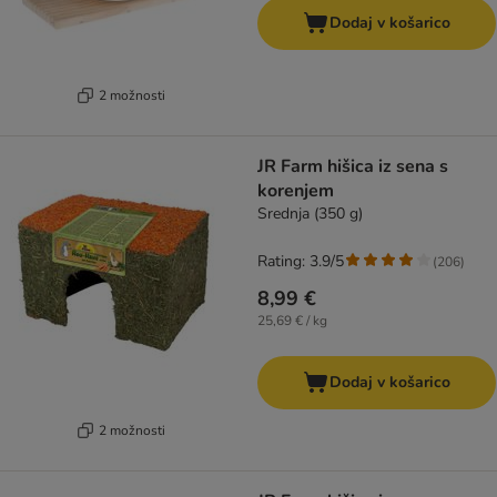
Dodaj v košarico
2 možnosti
JR Farm hišica iz sena s
korenjem
Srednja (350 g)
Rating: 3.9/5
(
206
)
8,99 €
25,69 € / kg
Dodaj v košarico
2 možnosti