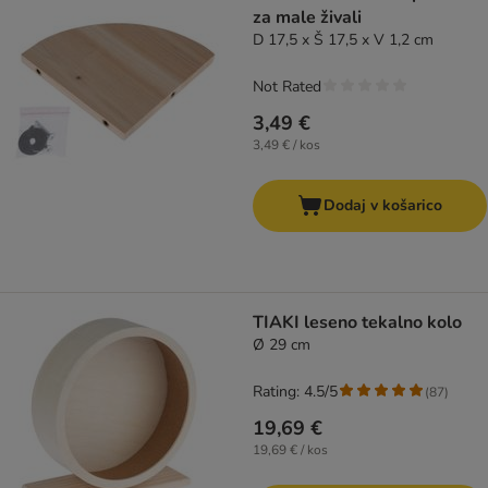
za male živali
D 17,5 x Š 17,5 x V 1,2 cm
Not Rated
3,49 €
3,49 € / kos
Dodaj v košarico
TIAKI leseno tekalno kolo
Ø 29 cm
Rating: 4.5/5
(
87
)
19,69 €
19,69 € / kos