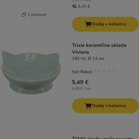
6,45 €
2 možnosti
Dodaj v košarico
Trixie keramična skleda
Viviana
150 ml, Ø 14 cm
Not Rated
5,49 €
5,49 € / kos
Dodaj v košarico