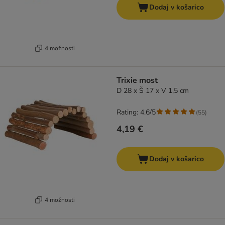
Dodaj v košarico
4 možnosti
Trixie most
D 28 x Š 17 x V 1,5 cm
Rating: 4.6/5
(
55
)
4,19 €
Dodaj v košarico
4 možnosti