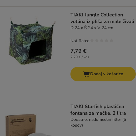
TIAKI Jungle Collection
votlina iz pliša za male živali
D 24 x Š 24 x V 24 cm
Not Rated
7,79 €
7,79 € / kos
Dodaj v košarico
TIAKI Starfish plastična
fontana za mačke, 2 litra
Dodatno: nadomestni filter (6
kosov)