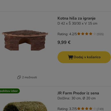
Kotna hiša za igranje
D 42 x Š 30/30 x V 15 cm
Rating: 4.2/5
(
555
)
9,99 €
Dodaj v košarico
2 možnosti
oohitov izbor
JR Farm Predor iz sena
Dolžina:: 30 cm, Ø 20 cm
Rating: 3.7/5
(
749
)