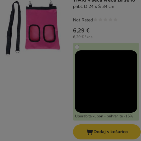
TIAKI viseča vreča za seno
pribl. D 24 x Š 34 cm
Not Rated
6,29 €
6,29 € / kos
Uporabite kupon - prihranite -15%
Dodaj v košarico