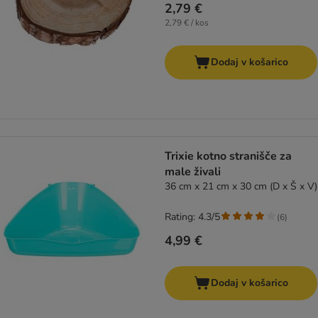
2,79 €
2,79 € / kos
Dodaj v košarico
Trixie kotno stranišče za
male živali
36 cm x 21 cm x 30 cm (D x Š x V)
Rating: 4.3/5
(
6
)
4,99 €
Dodaj v košarico