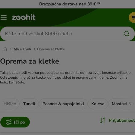
Brezplačna dostava nad 39 € **
Meni
kataloga
Iskanje
izdelkov
Male živali
Oprema za kletke
Oprema za kletke
Tukaj boste našli vse kar potrebujete, da opremite dom za svoje kosmate prijatelje.
Od stopnic in igrač za kletke, do fitnes skled in opreme za krmljenje. Zoohit ima
tisto, kar iščete.
Hišice
Tuneli
Posode & napajalniki
Kolesa
Mostovi & s
Priljubljenost
Išči po