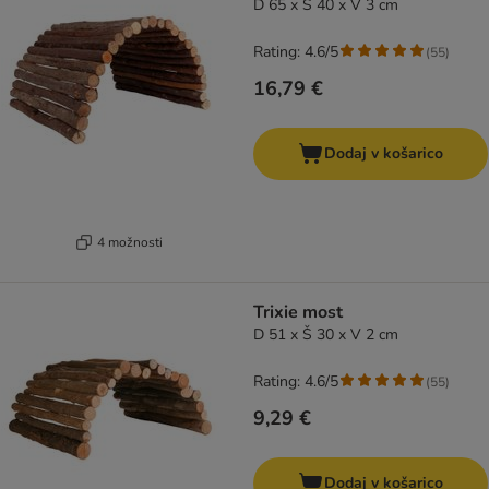
D 65 x Š 40 x V 3 cm
Rating: 4.6/5
(
55
)
16,79 €
Dodaj v košarico
4 možnosti
Trixie most
D 51 x Š 30 x V 2 cm
Rating: 4.6/5
(
55
)
9,29 €
Dodaj v košarico