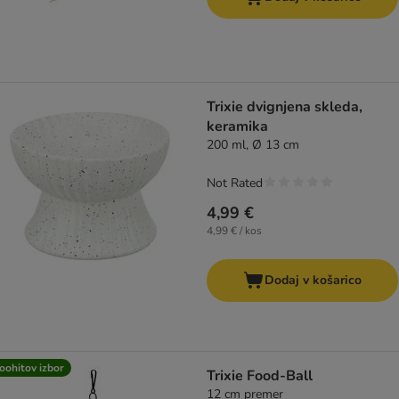
Trixie dvignjena skleda,
keramika
200 ml, Ø 13 cm
Not Rated
4,99 €
4,99 € / kos
Dodaj v košarico
oohitov izbor
Trixie Food-Ball
12 cm premer