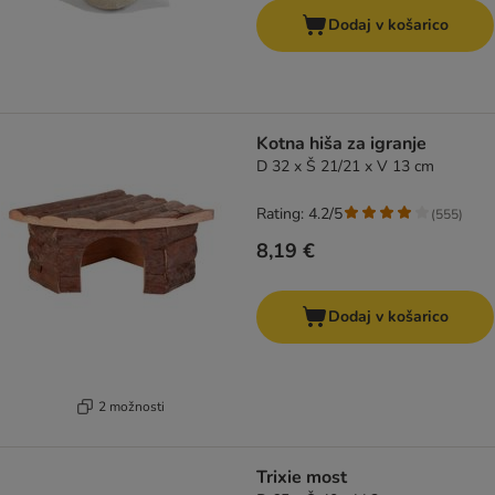
Dodaj v košarico
Kotna hiša za igranje
D 32 x Š 21/21 x V 13 cm
Rating: 4.2/5
(
555
)
8,19 €
Dodaj v košarico
2 možnosti
Trixie most