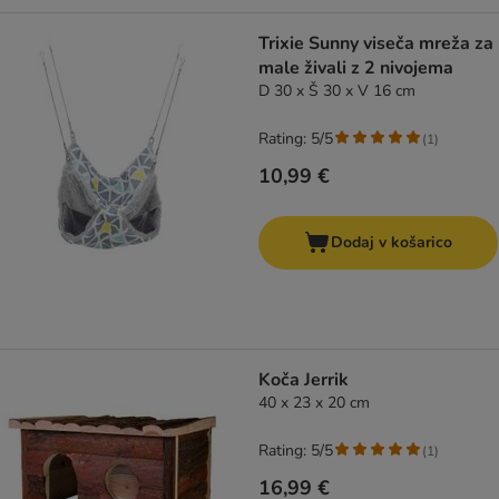
Trixie Sunny viseča mreža za
male živali z 2 nivojema
D 30 x Š 30 x V 16 cm
Rating: 5/5
(
1
)
10,99 €
Dodaj v košarico
Koča Jerrik
40 x 23 x 20 cm
Rating: 5/5
(
1
)
16,99 €