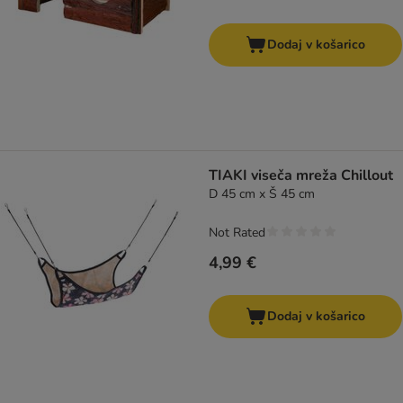
Dodaj v košarico
TIAKI viseča mreža Chillout
D 45 cm x Š 45 cm
Not Rated
4,99 €
Dodaj v košarico