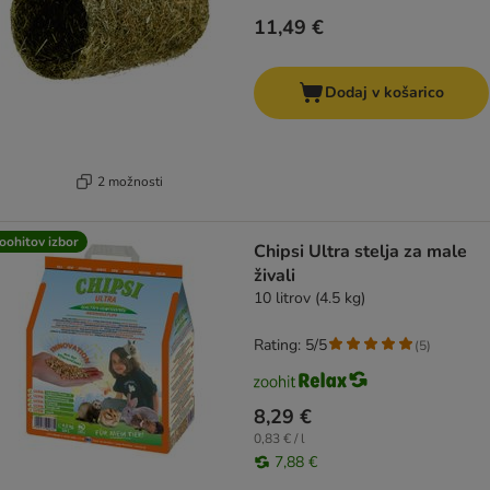
11,49 €
Dodaj v košarico
2 možnosti
oohitov izbor
Chipsi Ultra stelja za male
živali
10 litrov (4.5 kg)
Rating: 5/5
(
5
)
8,29 €
0,83 € / l
7,88 €