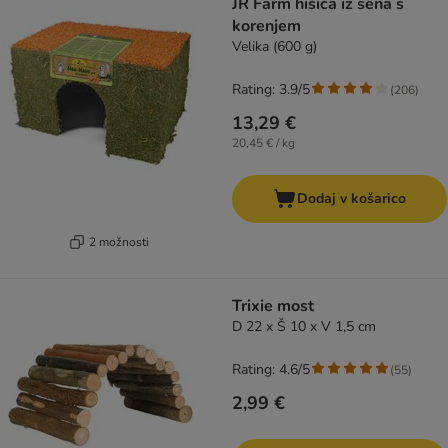
JR Farm hišica iz sena s
korenjem
Velika (600 g)
Rating: 3.9/5
(
206
)
13,29 €
20,45 € / kg
Dodaj v košarico
2 možnosti
Trixie most
D 22 x Š 10 x V 1,5 cm
Rating: 4.6/5
(
55
)
2,99 €