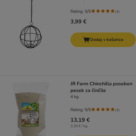
Rating: 5/5
(
4
)
3,99 €
Dodaj v košarico
JR Farm Chinchilla poseben
pesek za činčile
4 kg
Rating: 5/5
(
4
)
13,19 €
3,30 € / kg