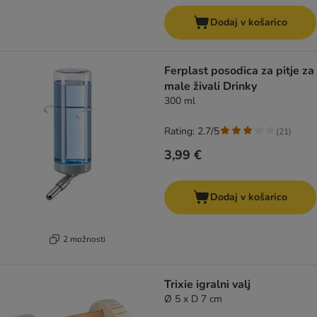
Dodaj v košarico
Ferplast posodica za pitje za
male živali Drinky
300 ml
Rating: 2.7/5
(
21
)
3,99 €
Dodaj v košarico
2 možnosti
Trixie igralni valj
Ø 5 x D 7 cm