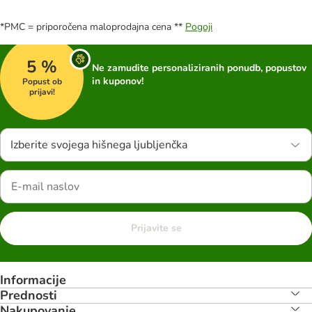
*PMC = priporočena maloprodajna cena **
Pogoji
5 %
Ne zamudite personaliziranih ponudb, popustov
in kuponov!
Popust ob
prijavi!
Izberite svojega hišnega ljubljenčka
Prijavite se
Informacije
Prednosti
Nakupovanje