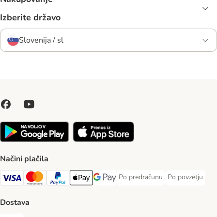
Izberite državo
Slovenija / sl
Načini plačila
Po predračunu
Po povzetju
Po predračunu Payment Method
Po povzetju Pa
Visa Payment Method
MasterCard Payment Method
PayPal Payment Method
Apple Pay Payment Method
Google pay Payment Method
Dostava