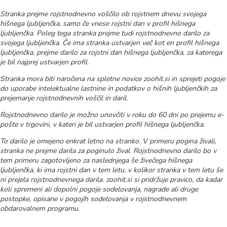
Stranka prejme rojstnodnevno voščilo ob rojstnem dnevu svojega
hišnega ljubljenčka, samo če vnese rojstni dan v profil hišnega
ljubljenčka. Poleg tega stranka prejme tudi rojstnodnevno darilo za
svojega ljubljenčka. Če ima stranka ustvarjen več kot en profil hišnega
ljubljenčka, prejme darilo za rojstni dan hišnega ljubljenčka, za katerega
je bil najprej ustvarjen profil. ​
Stranka mora biti naročena na spletne novice zoohit.si in sprejeti pogoje
do uporabe intelektualne lastnine in podatkov o hišnih ljubljenčkih za
prejemanje rojstnodnevnih voščil in daril.​
Rojstnodnevno darilo je možno unovčiti v roku do 60 dni po prejemu e-
pošte v trgovini, v kateri je bil ustvarjen profil hišnega ljubljenčka.​
To darilo je omejeno enkrat letno na stranko. V primeru pogina živali,
stranka ne prejme darila za poginulo žival. Rojstnodnevno darilo bo v
tem primeru zagotovljeno za naslednjega še živečega hišnega
ljubljenčka, ki ima rojstni dan v tem letu, v kolikor stranka v tem letu še
ni prejela rojstnodnevnega darila. zoohit.si si pridržuje pravico, da kadar
koli spremeni ali dopolni pogoje sodelovanja, nagrade ali druge
postopke, opisane v pogojih sodelovanja v rojstnodnevnem
obdarovalnem programu.​