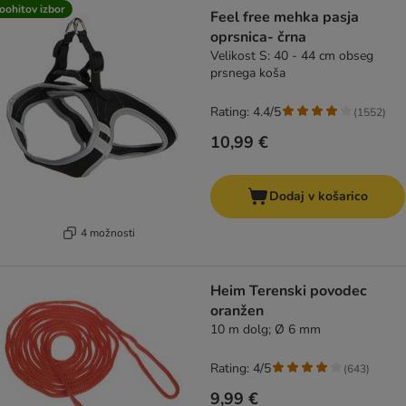
product items have been changed
oohitov izbor
Feel free mehka pasja
oprsnica- črna
Velikost S: 40 - 44 cm obseg
prsnega koša
Rating: 4.4/5
(
1552
)
10,99 €
Dodaj v košarico
4 možnosti
Heim Terenski povodec
oranžen
10 m dolg; Ø 6 mm
Rating: 4/5
(
643
)
9,99 €