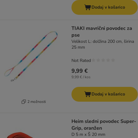
Dodaj v košarico
TIAKI mavrični povodec za
pse
Velikost L: dolžina 200 cm, širina
25 mm
Not Rated
9,99 €
9,99 € / kos
Dodaj v košarico
2 možnosti
Heim sledni povodec Super-
Grip, oranžen
D 5 m x Š 20 mm