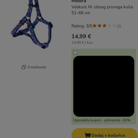
modra
Velikost M: obseg prsnega koša:
51–66 cm
Rating: 3/5
(
2
)
14,99 €
14,99 € / kos
3 možnosti
Uporabite kupon - prihranite -30%
Dodaj v košarico