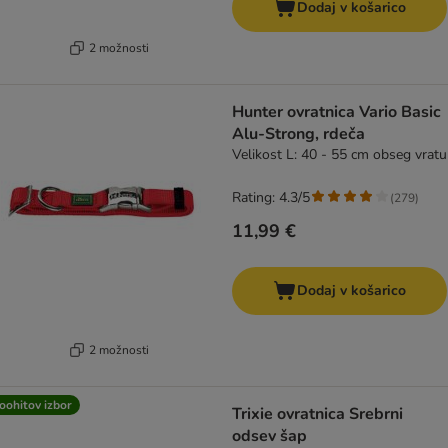
Dodaj v košarico
2 možnosti
Hunter ovratnica Vario Basic
Alu-Strong, rdeča
Velikost L: 40 - 55 cm obseg vratu
Rating: 4.3/5
(
279
)
11,99 €
Dodaj v košarico
2 možnosti
oohitov izbor
Trixie ovratnica Srebrni
odsev šap