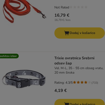
Not Rated
16,79 €
16,79 € / kos
Dodaj v košarico
oohitov izbor
Trixie ovratnica Srebrni
odsev šap
Vel. M-L, 35 - 55 cm obseg vratu,
20 mm široka
Rating: 4.3/5
(
733
)
4,19 €
Dodaj v košarico