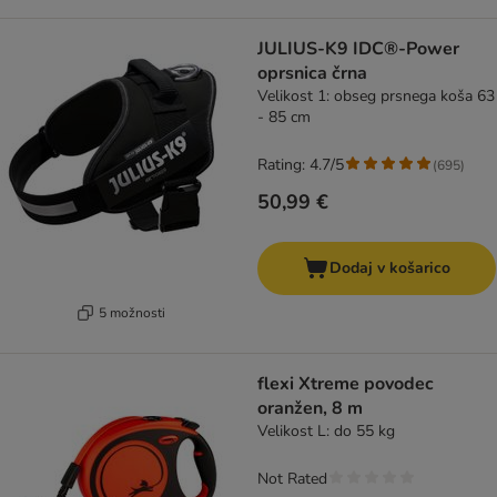
JULIUS-K9 IDC®-Power
oprsnica črna
Velikost 1: obseg prsnega koša 63
- 85 cm
Rating: 4.7/5
(
695
)
50,99 €
Dodaj v košarico
5 možnosti
flexi Xtreme povodec
oranžen, 8 m
Velikost L: do 55 kg
Not Rated