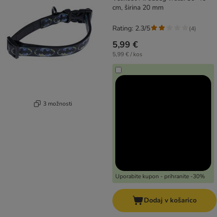
cm, širina 20 mm
Rating: 2.3/5
(
4
)
5,99 €
5,99 € / kos
3 možnosti
Uporabite kupon - prihranite -30%
Dodaj v košarico