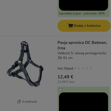
Uporabite kupon - prihranite -50%
Dodaj v košarico
Pasja oprsnica DC Batman,
črna
Velikost S: obseg prsnega koša:
39–51 cm
Not Rated
12,49 €
12,49 € / kos
3 možnosti