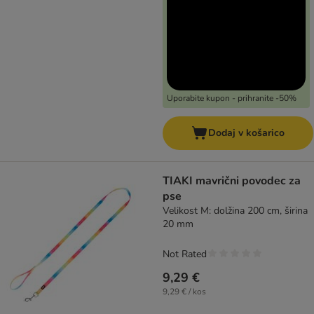
Uporabite kupon - prihranite -50%
Dodaj v košarico
TIAKI mavrični povodec za
pse
Velikost M: dolžina 200 cm, širina
20 mm
Not Rated
9,29 €
9,29 € / kos