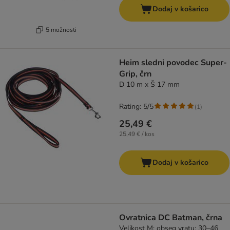
Dodaj v košarico
5 možnosti
Heim sledni povodec Super-
Grip, črn
D 10 m x Š 17 mm
Rating: 5/5
(
1
)
25,49 €
25,49 € / kos
Dodaj v košarico
Ovratnica DC Batman, črna
Velikost M: obseg vratu: 30–46