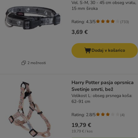
Vel. S-M, 30 - 45 cm obseg vratu,
15 mm široka
Rating: 4.3/5
(
733
)
3,69 €
Dodaj v košarico
2 možnosti
Harry Potter pasja oprsnica
Svetinje smrti, bež
Velikost L: obseg prsnega koša:
62–91 cm
Rating: 2.8/5
(
4
)
19,79 €
19,79 € / kos