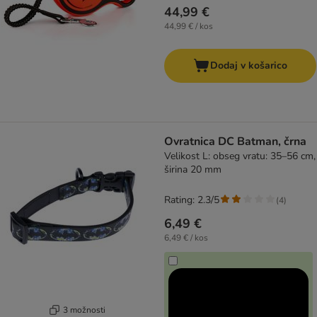
44,99 €
44,99 € / kos
Dodaj v košarico
Ovratnica DC Batman, črna
Velikost L: obseg vratu: 35–56 cm,
širina 20 mm
Rating: 2.3/5
(
4
)
6,49 €
6,49 € / kos
3 možnosti