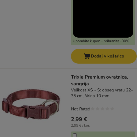
Uporabite kupon - prihranite -30%
Dodaj v košarico
Trixie Premium ovratnica,
sangrija
Velikost XS - S: obseg vratu 22–
35 cm, širina 10 mm
Not Rated
2,99 €
2,99 € / kos