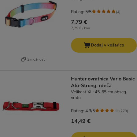
Rating: 5/5
(
4
)
7,79 €
7,79 € / kos
Dodaj v košarico
3 možnosti
Hunter ovratnica Vario Basic
Alu-Strong, rdeča
Velikost XL: 45-65 cm obseg
vratu
Rating: 4.3/5
(
279
)
14,49 €