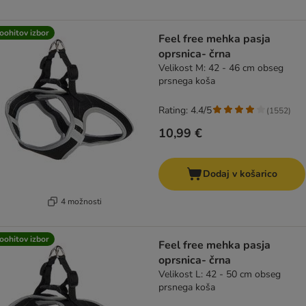
oohitov izbor
Feel free mehka pasja
oprsnica- črna
Velikost M: 42 - 46 cm obseg
prsnega koša
Rating: 4.4/5
(
1552
)
10,99 €
Dodaj v košarico
4 možnosti
oohitov izbor
Feel free mehka pasja
oprsnica- črna
Velikost L: 42 - 50 cm obseg
prsnega koša