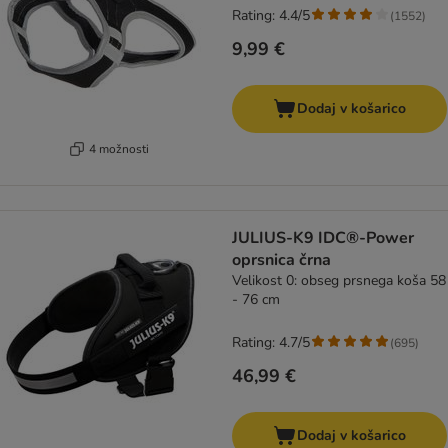
Rating: 4.4/5
(
1552
)
9,99 €
Dodaj v košarico
4 možnosti
JULIUS-K9 IDC®-Power
oprsnica črna
Velikost 0: obseg prsnega koša 58
- 76 cm
Rating: 4.7/5
(
695
)
46,99 €
Dodaj v košarico