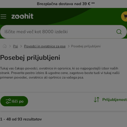
Brezplačna dostava nad 39 € **
Meni
kataloga
Iskanje
izdelkov
Psi
Povodci in ovratnice za pse
Posebej priljubljeni
Posebej priljubljeni
Tukaj vas čakajo povodci, ovratnice in oprsnice, ki so najpogostejši izbor naših
strank. Preverite pestro izbiro & ugodne cene, zagotovo boste tudi vi tukaj našli
primeren povodec, ovratnico ali oprtnico za vašega psa.
Priljubljenost
Išči po
1 - 48 od 93 rezultatov