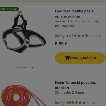
oohitov izbor
Feel free mehka pasja
oprsnica- črna
Velikost XS: 32 - 37 cm obseg
prsnega koša
Rating: 4.4/5
(
1552
)
8,69 €
Dodaj v košarico
4 možnosti
Heim Terenski povodec
oranžen
20 m dolg; Ø 6 mm
Rating: 4/5
(
643
)