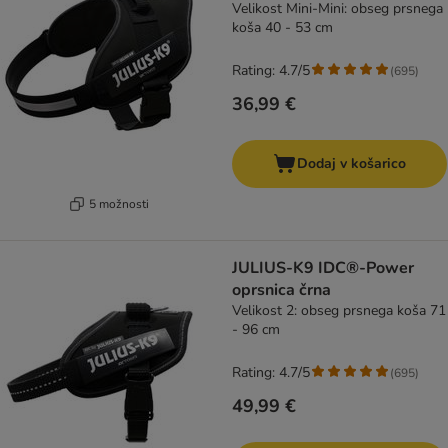
Velikost Mini-Mini: obseg prsnega
koša 40 - 53 cm
Rating: 4.7/5
(
695
)
36,99 €
Dodaj v košarico
5 možnosti
JULIUS-K9 IDC®-Power
oprsnica črna
Velikost 2: obseg prsnega koša 71
- 96 cm
Rating: 4.7/5
(
695
)
49,99 €