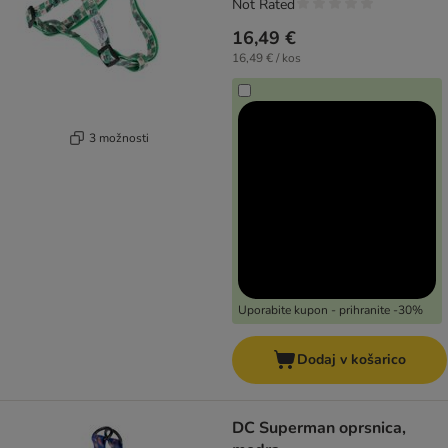
Not Rated
16,49 €
16,49 € / kos
3 možnosti
Uporabite kupon - prihranite -30%
Dodaj v košarico
DC Superman oprsnica,