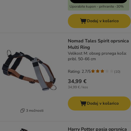
Uporabite kupon - prihranite -30%
Dodaj v košarico
Nomad Tales Spirit oprsnica
Multi Ring
Velikost M: obseg prsnega koša:
pribl. 50–66 cm
Rating: 2.7/5
(
10
)
34,99 €
34,99 € / kos
Dodaj v košarico
3 možnosti
Harry Potter pasja oprsnica