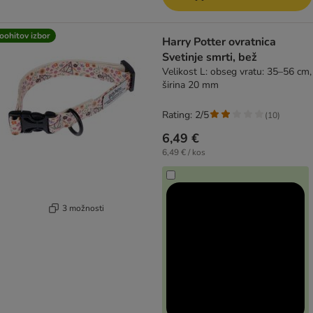
oohitov izbor
Harry Potter ovratnica
Svetinje smrti, bež
Velikost L: obseg vratu: 35–56 cm,
širina 20 mm
Rating: 2/5
(
10
)
6,49 €
6,49 € / kos
3 možnosti