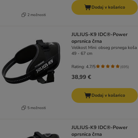
Dodaj v košarico
2 možnosti
JULIUS-K9 IDC®-Power
oprsnica črna
Velikost Mini: obseg prsnega koša
49 - 67 cm
Rating: 4.7/5
(
695
)
38,99 €
Dodaj v košarico
5 možnosti
JULIUS-K9 IDC®-Power
oprsnica črna