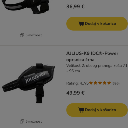
36,99 €
Dodaj v košarico
5 možnosti
JULIUS-K9 IDC®-Power
oprsnica črna
Velikost 2: obseg prsnega koša 71
- 96 cm
Rating: 4.7/5
(
695
)
49,99 €
Dodaj v košarico
5 možnosti