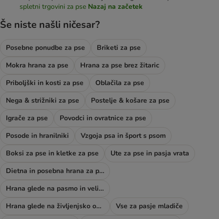
spletni trgovini za pse
Nazaj na začetek
Še niste našli ničesar?
Posebne ponudbe za pse
Briketi za pse
Mokra hrana za pse
Hrana za pse brez žitaric
Priboljški in kosti za pse
Oblačila za pse
Nega & strižniki za pse
Postelje & košare za pse
Igrače za pse
Povodci in ovratnice za pse
Posode in hranilniki
Vzgoja psa in šport s psom
Boksi za pse in kletke za pse
Ute za pse in pasja vrata
Dietna in posebna hrana za pse
Hrana glede na pasmo in velikost psa
Hrana glede na življenjsko obdobje psa
Vse za pasje mladiče