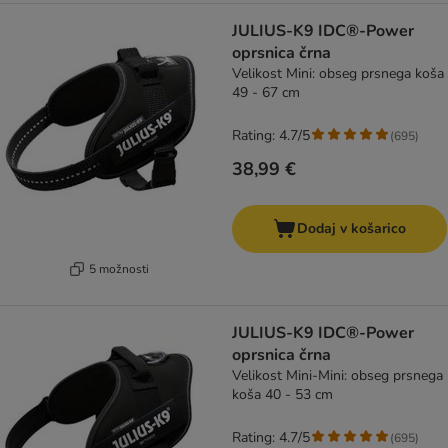
JULIUS-K9 IDC®-Power
oprsnica črna
Velikost Mini: obseg prsnega koša
49 - 67 cm
Rating: 4.7/5
(
695
)
38,99 €
Dodaj v košarico
5 možnosti
JULIUS-K9 IDC®-Power
oprsnica črna
Velikost Mini-Mini: obseg prsnega
koša 40 - 53 cm
Rating: 4.7/5
(
695
)