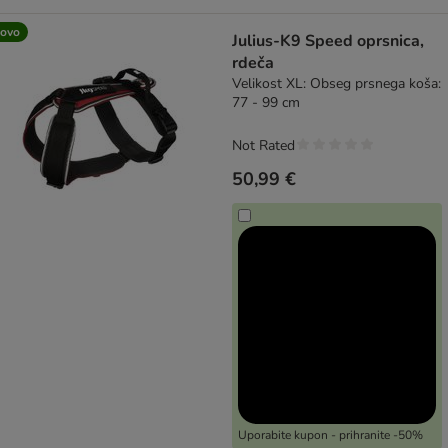
ovo
Julius-K9 Speed oprsnica,
rdeča
Velikost XL: Obseg prsnega koša:
77 - 99 cm
Not Rated
50,99 €
Uporabite kupon - prihranite -50%