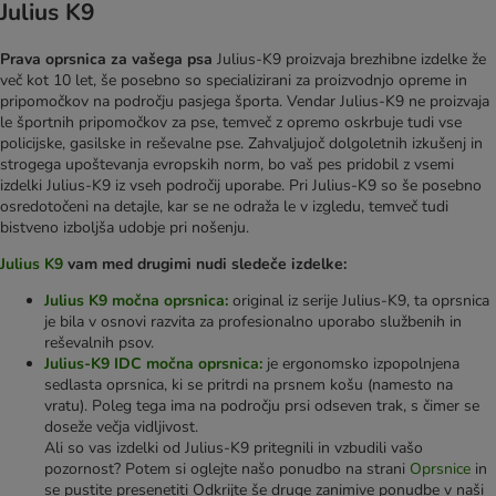
Julius K9
Prava oprsnica za vašega psa
Julius-K9 proizvaja brezhibne izdelke že
več kot 10 let, še posebno so specializirani za proizvodnjo opreme in
pripomočkov na področju pasjega športa. Vendar Julius-K9 ne proizvaja
le športnih pripomočkov za pse, temveč z opremo oskrbuje tudi vse
policijske, gasilske in reševalne pse. Zahvaljujoč dolgoletnih izkušenj in
strogega upoštevanja evropskih norm, bo vaš pes pridobil z vsemi
izdelki Julius-K9 iz vseh področij uporabe. Pri Julius-K9 so še posebno
osredotočeni na detajle, kar se ne odraža le v izgledu, temveč tudi
bistveno izboljša udobje pri nošenju.
Julius K9
vam med drugimi nudi sledeče izdelke:
Julius K9 močna oprsnica:
original iz serije Julius-K9, ta oprsnica
je bila v osnovi razvita za profesionalno uporabo službenih in
reševalnih psov.
Julius-K9 IDC močna oprsnica:
je ergonomsko izpopolnjena
sedlasta oprsnica, ki se pritrdi na prsnem košu (namesto na
vratu). Poleg tega ima na področju prsi odseven trak, s čimer se
doseže večja vidljivost.
Ali so vas izdelki od Julius-K9 pritegnili in vzbudili vašo
pozornost? Potem si oglejte našo ponudbo na strani
Oprsnice
in
se pustite presenetiti Odkrijte še druge zanimive ponudbe v naši