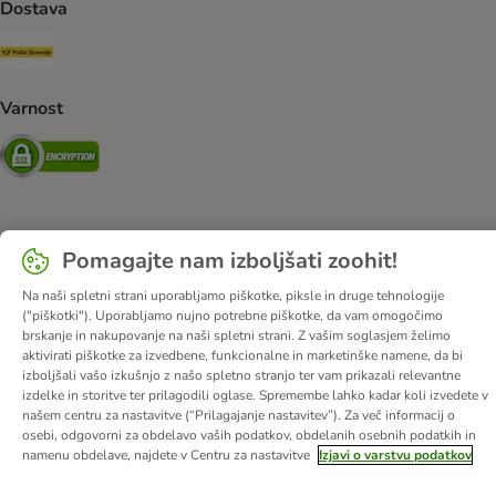
Dostava
Pošta Slovenije Shipping Method
Varnost
Security
O nas
Kariera
Več o podjetju
Impresum
Pomagajte nam izboljšati zoohit!
Pogoji poslovanja
Kliknite tukaj za odstop od pogodbe
Na naši spletni strani uporabljamo piškotke, piksle in druge tehnologije
Odpadki in predpisi glede varovanja okolja
Kontakt
("piškotki"). Uporabljamo nujno potrebne piškotke, da vam omogočimo
brskanje in nakupovanje na naši spletni strani. Z vašim soglasjem želimo
Stroški pošiljanja in čas dostave
Načini plačila
Zasebnost
aktivirati piškotke za izvedbene, funkcionalne in marketinške namene, da bi
Izjava o dostopnosti
Informacije – Zakon o digitalnih storitvah
izboljšali vašo izkušnjo z našo spletno stranjo ter vam prikazali relevantne
izdelke in storitve ter prilagodili oglase. Spremembe lahko kadar koli izvedete v
našem centru za nastavitve (“Prilagajanje nastavitev”). Za več informacij o
© zooplus SE
2026
osebi, odgovorni za obdelavo vaših podatkov, obdelanih osebnih podatkih in
namenu obdelave, najdete v Centru za nastavitve
Izjavi o varstvu podatkov