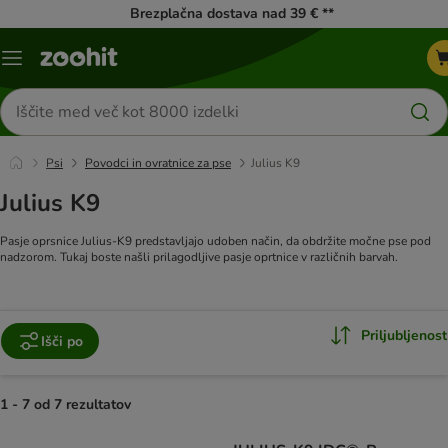
Brezplačna dostava nad 39 € **
Meni
kataloga
Iskanje
izdelkov
Psi
Povodci in ovratnice za pse
Julius K9
Julius K9
Pasje oprsnice Julius-K9 predstavljajo udoben način, da obdržite močne pse pod
nadzorom. Tukaj boste našli prilagodljive pasje oprtnice v različnih barvah.
Priljubljenost
Išči po
1 - 7 od 7 rezultatov
product items have been changed