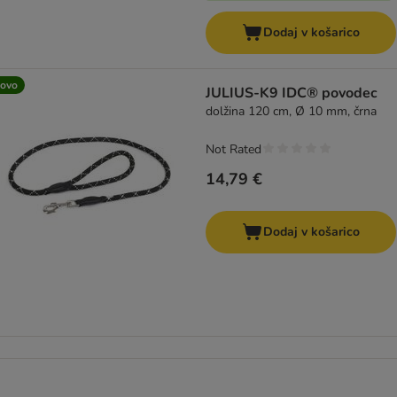
Dodaj v košarico
ovo
JULIUS-K9 IDC® povodec
dolžina 120 cm, Ø 10 mm, črna
Not Rated
14,79 €
Dodaj v košarico