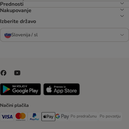
Prednosti
Nakupovanje
Izberite državo
Slovenija / sl
Načini plačila
Po predračunu
Po povzetju
Po predračunu Payment Method
Po povzetju Pa
Visa Payment Method
MasterCard Payment Method
PayPal Payment Method
Apple Pay Payment Method
Google pay Payment Method