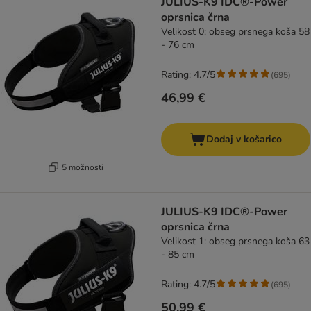
JULIUS-K9 IDC®-Power
oprsnica črna
Velikost 0: obseg prsnega koša 58
- 76 cm
Rating: 4.7/5
(
695
)
46,99 €
Dodaj v košarico
5 možnosti
JULIUS-K9 IDC®-Power
oprsnica črna
Velikost 1: obseg prsnega koša 63
- 85 cm
Rating: 4.7/5
(
695
)
50,99 €