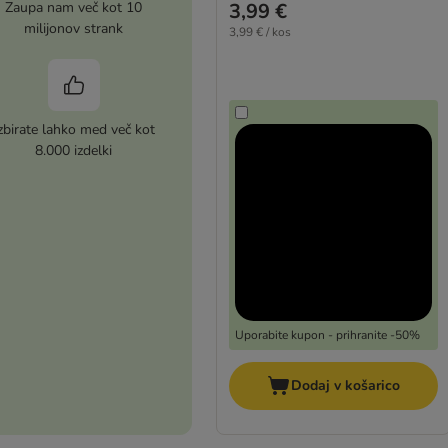
Zaupa nam več kot 10
3,99 €
milijonov strank
3,99 € / kos
zbirate lahko med več kot
8.000 izdelki
Uporabite kupon - prihranite -50%
Dodaj v košarico