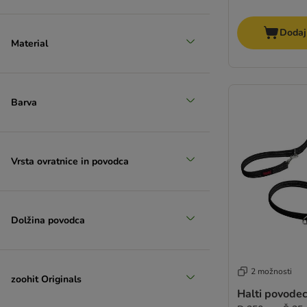
Dodaj
Material
Barva
Vrsta ovratnice in povodca
Dolžina povodca
2 možnosti
zoohit Originals
Halti povodec