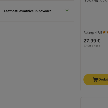
D 250 cm, Š 25
Lastnosti ovratnice in povodca
Rating: 4.7/5
27,99 €
27,99 € / kos
Dodaj