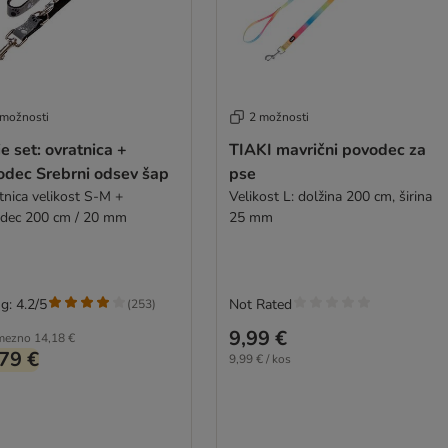
 možnosti
2 možnosti
ie set: ovratnica +
TIAKI mavrični povodec za
odec Srebrni odsev šap
pse
ica velikost S-M +
Velikost L: dolžina 200 cm, širina
dec 200 cm / 20 mm
25 mm
g: 4.2/5
Not Rated
(
253
)
9,99 €
mezno
14,18 €
79 €
9,99 € / kos