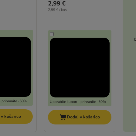
2,99 €
2,99 € / kos
I
 prihranite -50%
Uporabite kupon - prihranite -50%
 v košarico
Dodaj v košarico