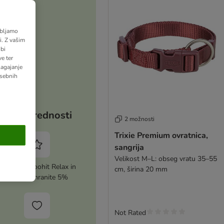
abljamo
. Z vašim
bi
e ter
lagajanje
osebnih
Vaše prednosti
2 možnosti
Trixie Premium ovratnica,
sangrija
Velikost M–L: obseg vratu 35–55
Aktivirajte zoohit Relax in
cm, širina 20 mm
vsakič prihranite 5%
Not Rated