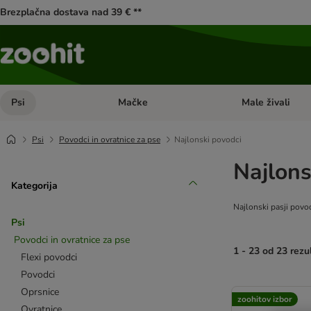
Brezplačna dostava nad 39 € **
Psi
Mačke
Male živali
Odprite meni kategorij: Psi
Odprite meni kateg
Psi
Povodci in ovratnice za pse
Najlonski povodci
Najlons
Kategorija
Najlonski pasji povod
Psi
Povodci in ovratnice za pse
1 - 23 od 23 rezu
Flexi povodci
Povodci
product items ha
Oprsnice
zoohitov izbor
Ovratnice