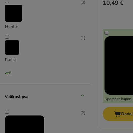
Julius K9
10,49 €
(
8
)
Trixie
Nagobčniki
Zatezne ovratnice
Hunter
Torbe za priboljške
Obeski za pasje ovratnice
(
1
)
KONG avtomatski povodci
TIAKI
Karlie
(
3
)
več
KONG
Velikost psa
Uporabite kupon -
(
2
)
(
2
)
Dodaj
TIAKI