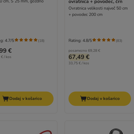
 25 mm, gozdno
ovratnica + povodec, črn
n
Ovratnica velikosti največ 50 cm
+ povodec 200 cm
g: 4.7/5
Rating: 4.8/5
(
18
)
(
83
)
99 €
posamezno
69,28 €
67,49 €
 € / kos
33,75 € / kos
Dodaj v košarico
Dodaj v košarico