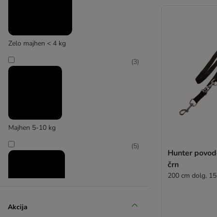
Zelo majhen < 4 kg
(
3
)
Majhen 5-10 kg
(
5
)
Hunter povode
črn
200 cm dolg, 15
Akcija
Srednji 11-25 kg