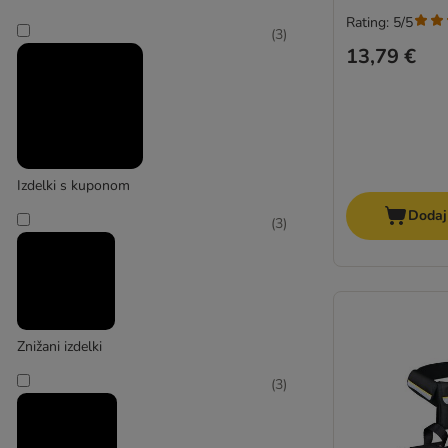
Rating: 5/5
(
11
)
(
3
)
13,79 €
Velik 26-45 kg
Izdelki s kuponom
(
1
)
Dodaj
(
3
)
Znižani izdelki
Zelo velik > 45 kg
(
3
)