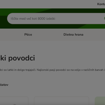
Konta
Iskanje
izdelkov
Ptice
Dietna hrana
orij: Mačke
Odprite meni kategorij: Male živali
Odprite meni kategorij: Ptice
ki povodci
ci so lahki in dolgo trajajoči. Najlonski pasji povodci so na voljo v različnih barvah i
ltatov
ve been changed