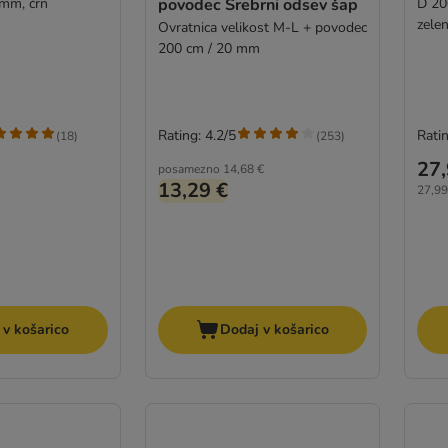
 mm, črn
povodec Srebrni odsev šap
D 200 cm, Š
zele
Ovratnica velikost M-L + povodec
200 cm / 20 mm
Rating: 4.2/5
Ratin
(
18
)
(
253
)
27,
posamezno
14,68 €
13,29 €
27,99
 v košarico
Dodaj v košarico