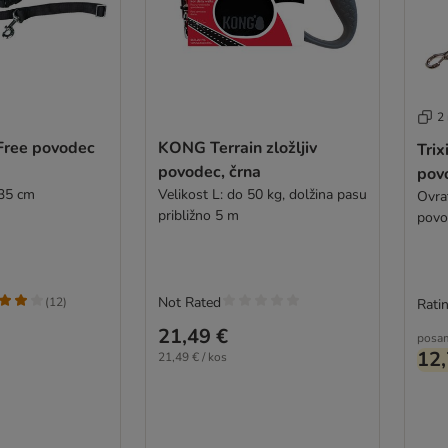
2
 Free povodec
KONG Terrain zložljiv
Trix
povodec, črna
pov
135 cm
Velikost L: do 50 kg, dolžina pasu
Ovratn
približno 5 m
povo
Not Rated
(
12
)
Ratin
21,49 €
posa
12,
21,49 € / kos