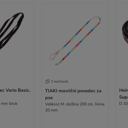
2 možnosti
c Vario Basic,
Hei
TIAKI mavrični povodec za
Supe
pse
 mm širok
D 10
Velikost M: dolžina 200 cm, širina
20 mm