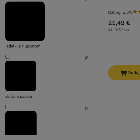
Rating: 2.5/5
21,49 €
21,49 € / kos
Zelo velik > 45 kg
Izdelki s kuponom
(
6
)
Dodaj
Znižani izdelki
(
4
)