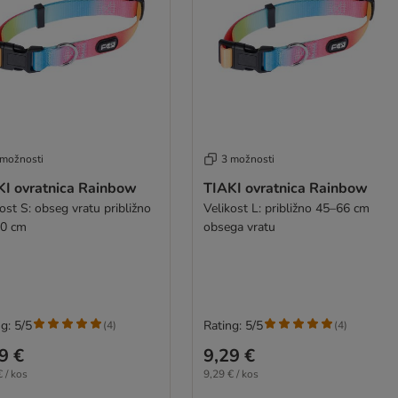
 možnosti
3 možnosti
KI ovratnica Rainbow
TIAKI ovratnica Rainbow
ost S: obseg vratu približno
Velikost L: približno 45–66 cm
0 cm
obsega vratu
g: 5/5
Rating: 5/5
(
4
)
(
4
)
9 €
9,29 €
 / kos
9,29 € / kos