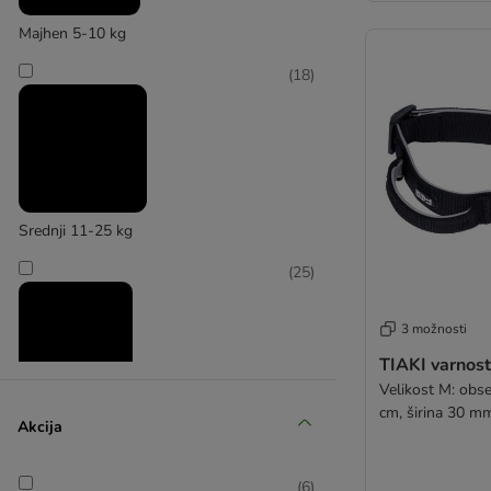
Majhen 5-10 kg
(
18
)
WARNER BROS
Srednji 11-25 kg
(
25
)
3 možnosti
TIAKI varnost
Velikost M: obs
cm, širina 30 m
Velik 26-45 kg
Akcija
(
2
)
(
6
)