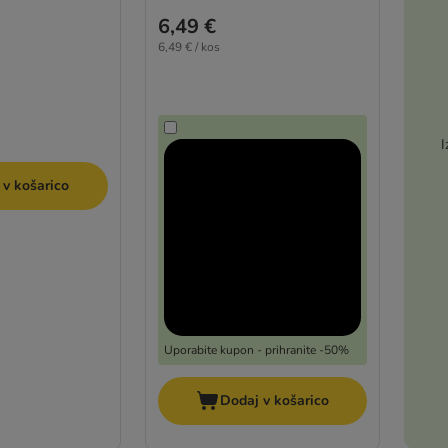
6,49 €
6,49 € / kos
I
 v košarico
Uporabite kupon - prihranite -50%
Dodaj v košarico