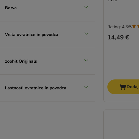
Barva
Rating: 4.3/5
Vrsta ovratnice in povodca
14,49 €
zoohit Originals
Dodaj
Lastnosti ovratnice in povodca