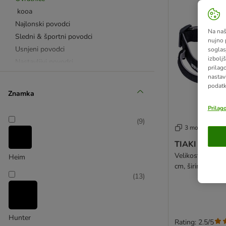
kooa
Najlonski povodci
Na naš
Sledni & športni povodci
nujno 
Usnjeni povodci
soglas
izboljš
Nastavljivi povodci
prilag
Najlonske ovratnice
nastav
podatk
Odsevne ovratnice in povodci
Znamka
Usnjene ovratnice
Prilag
(
9
)
Kompleti
3 možnosti
Posebej priljubljeni
TIAKI varnost
Zaščitne ovratnice
Velikost L: obse
Heim
flexi New Classic & Special
cm, širina 38 m
GOLEYGO
(
13
)
HALTI
Heim
Hunter
Hunter
Rating: 2.5/5