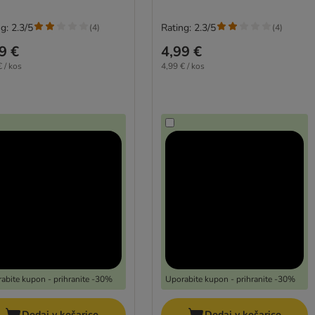
g: 2.3/5
Rating: 2.3/5
(
4
)
(
4
)
9 €
4,99 €
 / kos
4,99 € / kos
abite kupon - prihranite -30%
Uporabite kupon - prihranite -30%
Dodaj v košarico
Dodaj v košarico