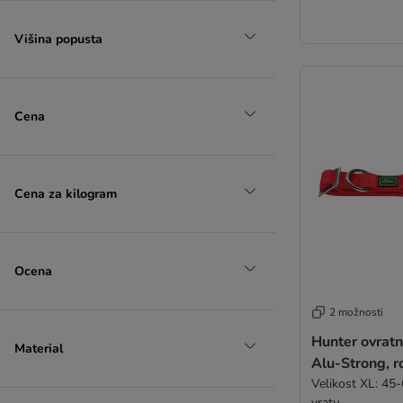
zoohitov izbor
Višina popusta
Cena
Cena za kilogram
Ocena
2 možnosti
Hunter ovratn
Material
Alu-Strong, r
Velikost XL: 45
vratu