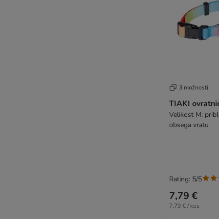
3 možnosti
TIAKI ovratn
Velikost M: prib
obsega vratu
Rating: 5/5
7,79 €
7,79 € / kos