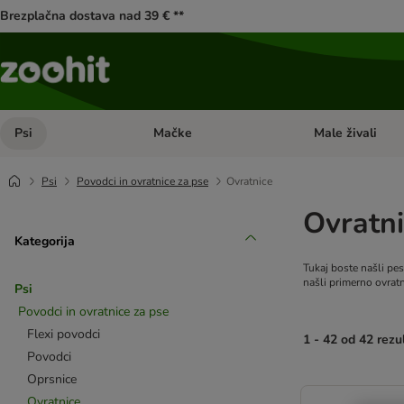
Brezplačna dostava nad 39 € **
Psi
Mačke
Male živali
Odprite meni kategorij: Psi
Odprite meni kateg
Psi
Povodci in ovratnice za pse
Ovratnice
Ovratni
Kategorija
Tukaj boste našli pes
našli primerno ovrat
Psi
Povodci in ovratnice za pse
Flexi povodci
1 - 42 od 42 rezu
Povodci
Oprsnice
product items ha
Ovratnice