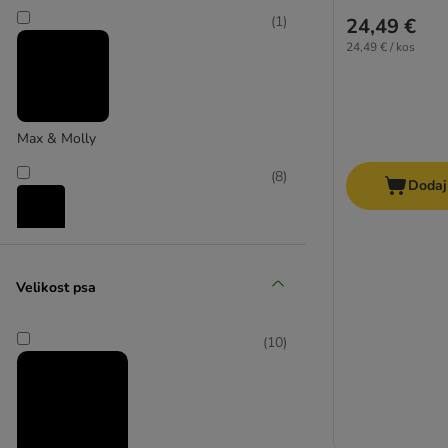
Julius K9
(
1
)
24,49 €
Trixie
24,49 € / kos
Nagobčniki
Zatezne ovratnice
Torbe za priboljške
Obeski za pasje ovratnice
Max & Molly
KONG avtomatski povodci
TIAKI
(
8
)
Dodaj
TIAKI
Velikost psa
(
5
)
(
10
)
Trixie
(
6
)