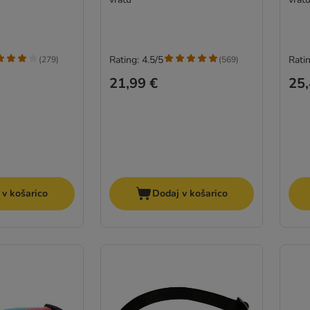
Rating: 4.5/5
Ratin
(
279
)
(
569
)
21,99 €
25,
 v košarico
Dodaj v košarico