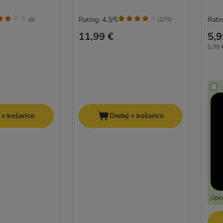
Rating: 4.3/5
Ratin
(
6
)
(
279
)
11,99 €
5,9
5,99 €
 v košarico
Dodaj v košarico
Upor