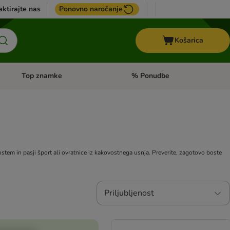
ktirajte nas
Ponovno naročanje
Košarica
Top znamke
% Ponudbe
Odprite meni kategorij: Dietna hrana
Odprite meni kategorij: Top znam
rostem in pasji šport ali ovratnice iz kakovostnega usnja. Preverite, zagotovo boste
Priljubljenost