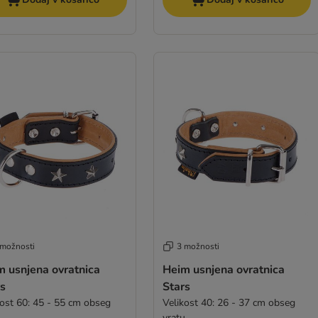
 možnosti
3 možnosti
m usnjena ovratnica
Heim usnjena ovratnica
rs
Stars
kost 60: 45 - 55 cm obseg
Velikost 40: 26 - 37 cm obseg
u
vratu