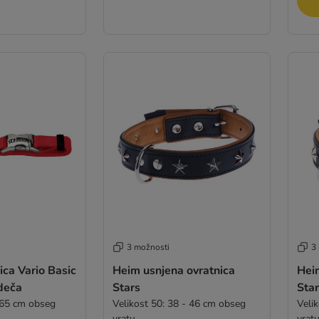
3 možnosti
3
ica Vario Basic
Heim usnjena ovratnica
Hei
deča
Stars
Sta
-65 cm obseg
Velikost 50: 38 - 46 cm obseg
Veli
vratu
vrat