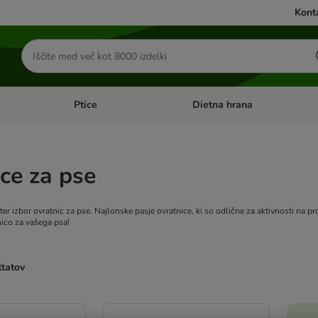
Konta
Iskanje
izdelkov
Ptice
Dietna hrana
orij: Mačke
Odprite meni kategorij: Male živali
Odprite meni kategorij: Ptice
ce za pse
ter izbor ovratnic za pse. Najlonske pasje ovratnice, ki so odlične za aktivnosti na p
nico za vašega psa!
ltatov
ve been changed