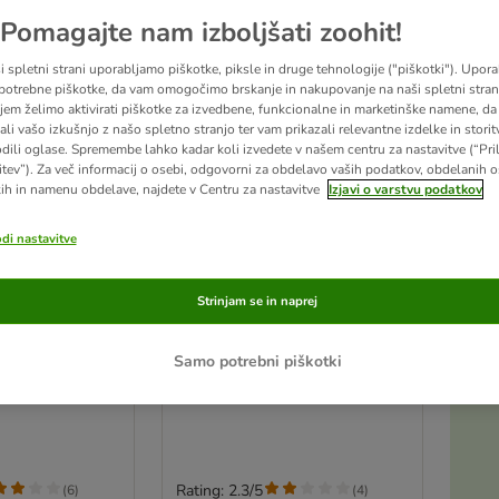
Pomagajte nam izboljšati zoohit!
i spletni strani uporabljamo piškotke, piksle in druge tehnologije ("piškotki"). Upor
potrebne piškotke, da vam omogočimo brskanje in nakupovanje na naši spletni strani
jem želimo aktivirati piškotke za izvedbene, funkcionalne in marketinške namene, da 
ali vašo izkušnjo z našo spletno stranjo ter vam prikazali relevantne izdelke in storitv
odili oglase. Spremembe lahko kadar koli izvedete v našem centru za nastavitve (“Pri
itev”). Za več informacij o osebi, odgovorni za obdelavo vaših podatkov, obdelanih 
ih in namenu obdelave, najdete v Centru za nastavitve
Izjavi o varstvu podatkov
odi nastavitve
3 možnosti
Strinjam se in naprej
na ovratnica
Ovratnica DC Batman, črna
g vratu: 50-70
Velikost L: obseg vratu: 35–56
Samo potrebni piškotki
m
cm, širina 20 mm
Rating: 2.3/5
(
6
)
(
4
)