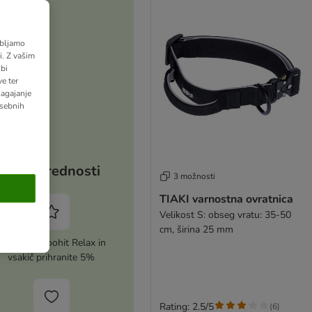
abljamo
. Z vašim
bi
e ter
lagajanje
osebnih
Vaše prednosti
3 možnosti
TIAKI varnostna ovratnica
Velikost S: obseg vratu: 35-50
cm, širina 25 mm
Aktivirajte zoohit Relax in
vsakič prihranite 5%
Rating: 2.5/5
(
6
)