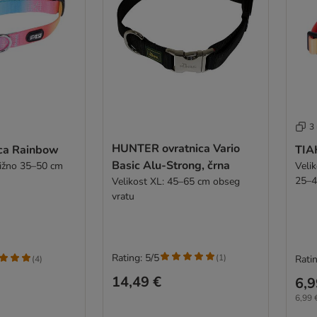
3
HUNTER ovratnica Vario
ica Rainbow
TIA
Basic Alu-Strong, črna
ližno 35–50 cm
Velik
25–4
Velikost XL: 45–65 cm obseg
vratu
Rating: 5/5
(
1
)
Ratin
(
4
)
14,49 €
6,9
6,99 €