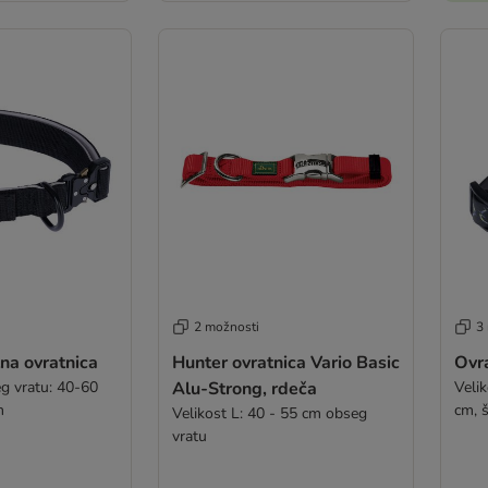
2 možnosti
3
na ovratnica
Hunter ovratnica Vario Basic
Ovr
eg vratu: 40-60
Alu-Strong, rdeča
Veli
m
cm, 
Velikost L: 40 - 55 cm obseg
vratu