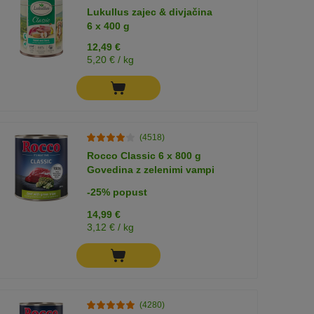
Lukullus zajec & divjačina
6 x 400 g
12,49 €
5,20 € / kg
(4518)
Rocco Classic 6 x 800 g
Govedina z zelenimi vampi
-25% popust
14,99 €
3,12 € / kg
(4280)