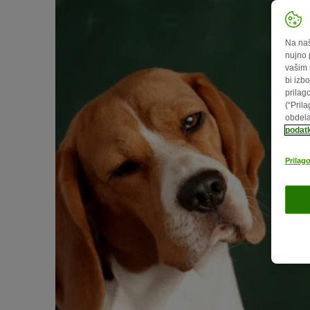
Na naš
nujno 
vašim 
bi izbo
prilag
(“Pril
obdela
podat
Prilago