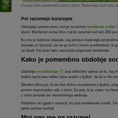
Za pse niso pomembni samo ukazi. Razumejo tudi našo te
Psi razumejo koncepte
Obstajajo pasme psov, kot je na primer
borderski ovčar
slavo: Borderski ovčar Rico naj bi razumel več kot 200 pr
Ko mu je lastnica ukazala, naj prinese katerega od predmet
besede ni razumel, pa se je vrnil z novim predmetom, ki ga
za živali. Psi prav tako razumejo preproste kontekste.
Kako je pomembno obdobje soci
Obdobje
socializacije
psa odločilno vpliva na to, kaj 
tedna naj bi pes veliko časa preživ z ljudmi, da bi si čim 
Številni ulični psi, ki se niso dobro socializirali z ljudmi, 
primer neposreden stik z očmi: Za psa, ki je vajen na člove
z očmi privede do obrambnega vedenja.
Podobno se zgodi v situaciji, ko psa predstavite mački. Če še
lahko prične renčati.
Moj pes me ne razume!