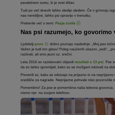
paralelnem svetu, ki je svet dišav.
Tudi po več dnevih lahko sledijo sledem. Če v grmovju izg
nas nerešljive, lahko psi opravijo v trenutku.
Preberite več o temi:
Pasja čutila
Nas psi razumejo, ko govorimo 
Ljubitelji
psov
dobro poznajo naslednje: „Moj pes točno
Važen je tudi ton glasu! Poleg naučenih ukazov „sedi“, „pr
razbrati, ali smo jezni oz. srečni.
Leta 2016 so raziskovalci objavili
rezultati s 13 psi
. Pse 
da so lahko spremljali, kako so se možgani odzivali na d
Preverili so, kako se odzivajo na prijazno in na neprijazno
središče za nagrade. Neprijazne pohvale niso povzročile
Pomembno! Za pse je pomembna naša telesna govorica. 
nismo npr. na svojem telefonu.