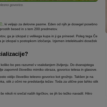
lesno govorico.
, ki veljajo za delovne pasme. Eden od njih je dosegel posebno
eprostih besed in s tem 200 predmetov.
ov, ga je izkopal z velikega kupa in ji ga prinesel. Poleg tega Če
 je izkopal s postopkom izločanja. Izjemen intelektualni dosežek
alizacije?
in koliko bo pes razumel v vsakdanjem življenju. Do dvanajstega
bolje zapomnil človeško mimiko obraza, govorico telesa in glasove.
pogosto vidijo človeško telesno govorico kot grožnjo. Takšen je na
ka, stik z očmi ne predstavlja težav. Toda za ulične pse lahko stik
 nikoli ni srečal naših tigrčkov, se jih bo težko navadil. Hitro