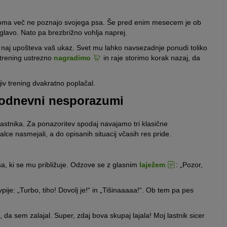
enadoma več ne poznajo svojega psa. Še pred enim mesecem je ob
glavo. Nato pa brezbrižno vohlja naprej.
 naj upošteva vaš ukaz. Svet mu lahko navsezadnje ponudi toliko
trening ustrezno
nagradimo
in raje storimo korak nazaj, da
iv trening dvakratno poplačal.
akodnevni nesporazumi
stnika. Za ponazoritev spodaj navajamo tri klasične
 nasmejali, a do opisanih situacij včasih res pride.
, ki se mu približuje. Odzove se z glasnim
laježem
: „Pozor,
ije: „Turbo, tiho! Dovolj je!“ in „Tišinaaaaa!“. Ob tem pa pes
, da sem zalajal. Super, zdaj bova skupaj lajala! Moj lastnik sicer