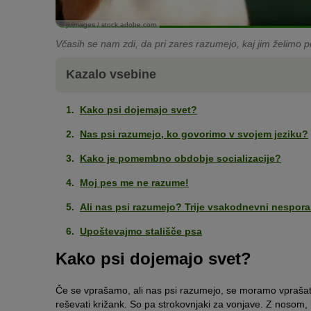
© jivimages / stock.adobe.com
Včasih se nam zdi, da pri zares razumejo, kaj jim želimo p
Kazalo vsebine
Kako psi dojemajo svet?
Nas psi razumejo, ko govorimo v svojem jeziku?
Kako je pomembno obdobje socializacije?
Moj pes me ne razume!
Ali nas psi razumejo? Trije vsakodnevni nespor
Upoštevajmo stališče psa
Kako psi dojemajo svet?
Če se vprašamo, ali nas psi razumejo, se moramo vprašati,
reševati križank. So pa strokovnjaki za vonjave. Z nosom, k