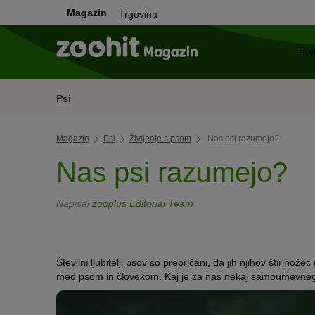
Magazin
Trgovina
Psi
Magazin
Psi
Življenje s psom
Nas psi razumejo?
Nas psi razumejo?
Napisal
zooplus Editorial Team
Številni ljubitelji psov so prepričani, da jih njihov štiri
med psom in človekom. Kaj je za nas nekaj samoumevnega,