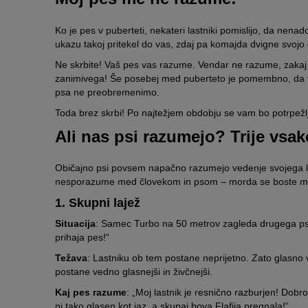
Ko je pes v puberteti, nekateri lastniki pomislijo, da n
ukazu takoj pritekel do vas, zdaj pa komajda dvigne svojo 
Ne skrbite! Vaš pes vas razume. Vendar ne razume, zakaj
zanimivega! Še posebej med puberteto je pomembno, da 
psa ne preobremenimo.
Toda brez skrbi! Po najtežjem obdobju se vam bo potrpežlj
Ali nas psi razumejo? Trije vs
Običajno psi povsem napačno razumejo vedenje svojega la
nesporazume med človekom in psom – morda se boste malce
1. Skupni lajež
Situacija
: Samec Turbo na 50 metrov zagleda drugega psa
prihaja pes!“
Težava
: Lastniku ob tem postane neprijetno. Zato glasno vp
postane vedno glasnejši in živčnejši.
Kaj pes razume
: „Moj lastnik je resnično razburjen! Dobro
ni tako glasen kot jaz, a skupaj bova Flafija pregnala!“