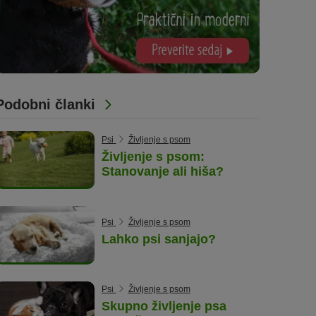
Podobni članki
Psi
Življenje s psom
Življenje s psom:
Stanovanje ali hiša?
Psi
Življenje s psom
Lahko psi sanjajo?
Psi
Življenje s psom
Skupno življenje psa