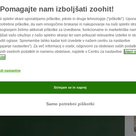
Pomagajte nam izboljšati zoohit!
i spletni strani uporabljamo piškotke, piksle in druge tehnologije ("piškotki"). Upor
potrebne piškotke, da vam omogočimo brskanje in nakupovanje na naši spletni stra
soglasjem želimo aktivirati piškotke za izvedbene, funkcionalne in marketinške na
ljšali vašo izkušnjo z našo spletno stranjo ter vam prikazali relevantne izdelke in sto
odili oglase. Spremembe lahko kadar koli izvedete v našem centru za nastavitve
agajanje nastavitev”). Za več informacij o osebi, odgovorni za obdelavo vaših podatk
nih osebnih podatkih in namenu obdelave, najdete v Centru za nastavitve
Izjavi 
kov
di nastavitve
Strinjam se in naprej
Samo potrebni piškotki