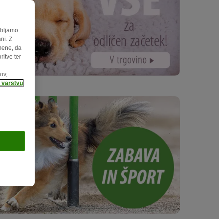
abljamo
ni. Z
mene, da
ritve ter
ov,
o varstvu