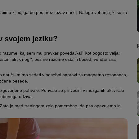
ubimo ključ, ga bo pes brez težav našel. Naloge vohanja, ki so za
v svojem jeziku?
 razume, kaj sem mu pravkar povedal/-a!“ Kot pogosto velja:
ostor“ ali „k nogi“, pes ne razume ostalih besed, vendar zna
so naučili mirno sedeti v posebni napravi za magnetno resonanco,
oločene besede.
 izgovorjene pohvale. Pohvale so pri večini v možganih aktivirale
 nobenega odziva.
Zato je med treningom zelo pomembno, da psa opazujemo in