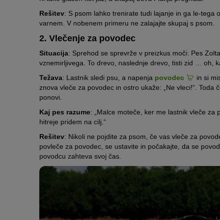
Rešitev
: S psom lahko trenirate tudi lajanje in ga le-tega 
varnem. V nobenem primeru ne zalajajte skupaj s psom.
2. Vlečenje za povodec
Situacija
: Sprehod se sprevrže v preizkus moči: Pes Zolta
vznemirljivega. To drevo, naslednje drevo, tisti zid … oh,
Težava
: Lastnik sledi psu, a napenja
povodec
in si mi
znova vleče za povodec in ostro ukaže: „Ne vleci!“. Toda
ponovi.
Kaj pes razume
: „Malce moteče, ker me lastnik vleče za po
hitreje pridem na cilj.“
Rešitev
: Nikoli ne pojdite za psom, če vas vleče za povode
povleče za povodec, se ustavite in počakajte, da se povod
povodcu zahteva svoj čas.