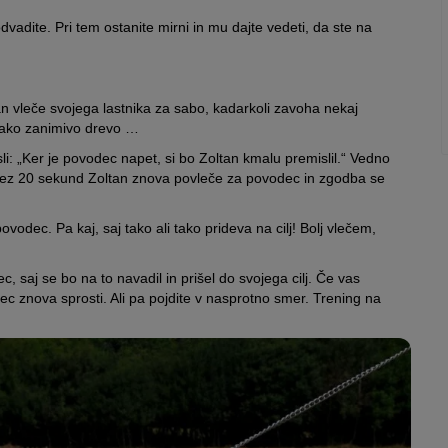
odvadite. Pri tem ostanite mirni in mu dajte vedeti, da ste na
n vleče svojega lastnika za sabo, kadarkoli zavoha nekaj
 kako zanimivo drevo …
sli: „Ker je povodec napet, si bo Zoltan kmalu premislil.“ Vedno
 čez 20 sekund Zoltan znova povleče za povodec in zgodba se
vodec. Pa kaj, saj tako ali tako prideva na cilj! Bolj vlečem,
c, saj se bo na to navadil in prišel do svojega cilj. Če vas
ec znova sprosti. Ali pa pojdite v nasprotno smer. Trening na