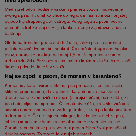
Med sprehodom bodite v vsakem primeru pozorni na vedenje
svojega psa. Hitro lahko pride do tega, da naši štirinožni prijatelji
pojedo kaj strupenega ali ostrega. Poleg tega za psom vedno
poberite iztrebke, saj se v njih lahko zaredijo zajedavci, virusi in
bakterije.
Glede na trenutno prepoved druženja, lahko psa na sprehod
peljeta največ dve osebi naenkrat. Če srečate druge sprehajalce
psov, ohranjajte razdaljo najmanj 1,5 m. Po sprehodu vam ni
treba razkužiti tačk svojega psa, saj jim lahko razkužilo hitro izsuši
šape in privede do težav s kožo.
Kaj se zgodi s psom, če moram v karanteno?
Ker se nov koronavirus lahko na psa prenaša s tesnim fizičnim
stikom, priporočamo, da v primeru karantene za psa skrbijo
druge osebe izven rizičnih skupin (starejši občani, bolniki itd.), ki
psa tudi peljejo na sprehod. Če imate dvorišče, ga lahko vaš pes
seveda uporabi za malo in veliko potrebo, hkrati pa lahko psa tam
tudi zaposlite. Če ne najdete nikogar, ki bi lahko skrbel za psa,
lahko psa peljete v hotel za pse ali najamete varuško za pse.
Zaradi trenutne krize pa seveda ni priporočljivo žival prepuščati
drugim osebam. To storite le v nujnih primerih.