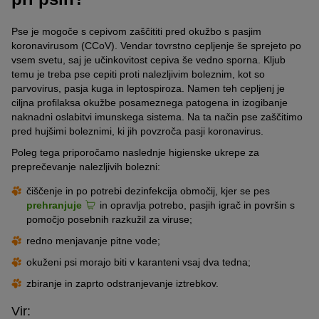
Pse je mogoče s cepivom zaščititi pred okužbo s pasjim
koronavirusom (CCoV). Vendar tovrstno cepljenje še sprejeto po
vsem svetu, saj je učinkovitost cepiva še vedno sporna. Kljub
temu je treba pse cepiti proti nalezljivim boleznim, kot so
parvovirus, pasja kuga in leptospiroza. Namen teh cepljenj je
ciljna profilaksa okužbe posameznega patogena in izogibanje
naknadni oslabitvi imunskega sistema. Na ta način pse zaščitimo
pred hujšimi boleznimi, ki jih povzroča pasji koronavirus.
Poleg tega priporočamo naslednje higienske ukrepe za
preprečevanje nalezljivih bolezni:
čiščenje in po potrebi dezinfekcija območij, kjer se pes
prehranjuje
in opravlja potrebo, pasjih igrač in površin s
pomočjo posebnih razkužil za viruse;
redno menjavanje pitne vode;
okuženi psi morajo biti v karanteni vsaj dva tedna;
zbiranje in zaprto odstranjevanje iztrebkov.
Vir: