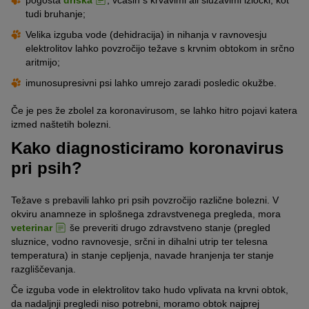
pogosta
driska
, včasih s krvavimi ali sluzavimi izločki, kot
tudi bruhanje;
Velika izguba vode (dehidracija) in nihanja v ravnovesju
elektrolitov lahko povzročijo težave s krvnim obtokom in srčno
aritmijo;
imunosupresivni psi lahko umrejo zaradi posledic okužbe.
Če je pes že zbolel za koronavirusom, se lahko hitro pojavi katera
izmed naštetih bolezni.
Kako diagnosticiramo koronavirus
pri psih?
Težave s prebavili lahko pri psih povzročijo različne bolezni. V
okviru anamneze in splošnega zdravstvenega pregleda, mora
veterinar
še preveriti drugo zdravstveno stanje (pregled
sluznice, vodno ravnovesje, srčni in dihalni utrip ter telesna
temperatura) in stanje cepljenja, navade hranjenja ter stanje
razgliščevanja.
Če izguba vode in elektrolitov tako hudo vplivata na krvni obtok,
da nadaljnji pregledi niso potrebni, moramo obtok najprej