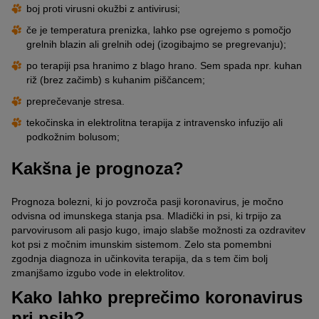
boj proti virusni okužbi z antivirusi;
če je temperatura prenizka, lahko pse ogrejemo s pomočjo
grelnih blazin ali grelnih odej (izogibajmo se pregrevanju);
po terapiji psa hranimo z blago hrano. Sem spada npr. kuhan
riž (brez začimb) s kuhanim piščancem;
preprečevanje stresa.
tekočinska in elektrolitna terapija z intravensko infuzijo ali
podkožnim bolusom;
Kakšna je prognoza?
Prognoza bolezni, ki jo povzroča pasji koronavirus, je močno
odvisna od imunskega stanja psa. Mladički in psi, ki trpijo za
parvovirusom ali pasjo kugo, imajo slabše možnosti za ozdravitev
kot psi z močnim imunskim sistemom. Zelo sta pomembni
zgodnja diagnoza in učinkovita terapija, da s tem čim bolj
zmanjšamo izgubo vode in elektrolitov.
Kako lahko preprečimo koronavirus
pri psih?