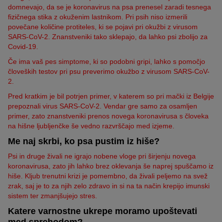
domnevajo, da se je koronavirus na psa prenesel zaradi tesnega
fizičnega stika z okuženim lastnikom. Pri psih niso izmerili
povečane količine protiteles, ki se pojavi pri okužbi z virusom
SARS-CoV-2. Znanstveniki tako sklepajo, da lahko psi zbolijo za
Covid-19.
Če ima vaš pes simptome, ki so podobni gripi, lahko s pomočjo
človeških testov pri psu preverimo okužbo z virusom SARS-CoV-
2.
Pred kratkim je bil potrjen primer, v katerem so pri mački iz Belgije
prepoznali virus SARS-CoV-2. Vendar gre samo za osamljen
primer, zato znanstveniki prenos novega koronavirusa s človeka
na hišne ljubljenčke še vedno razvrščajo med izjeme.
Me naj skrbi, ko psa pustim iz hiše?
Psi in druge živali ne igrajo nobene vloge pri širjenju novega
koronavirusa, zato jih lahko brez oklevanja še naprej spuščamo iz
hiše. Kljub trenutni krizi je pomembno, da živali peljemo na svež
zrak, saj je to za njih zelo zdravo in si na ta način krepijo imunski
sistem ter zmanjšujejo stres.
Katere varnostne ukrepe moramo upoštevati
med sprehodom?