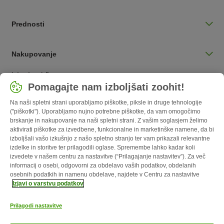
Prednosti
Nakupovanje
Izberite državo
Pomagajte nam izboljšati zoohit!
Slovenija / SI
Na naši spletni strani uporabljamo piškotke, piksle in druge tehnologije
("piškotki"). Uporabljamo nujno potrebne piškotke, da vam omogočimo
Follow zooplus
brskanje in nakupovanje na naši spletni strani. Z vašim soglasjem želimo
aktivirati piškotke za izvedbene, funkcionalne in marketinške namene, da bi
izboljšali vašo izkušnjo z našo spletno stranjo ter vam prikazali relevantne
izdelke in storitve ter prilagodili oglase. Spremembe lahko kadar koli
izvedete v našem centru za nastavitve (“Prilagajanje nastavitev”). Za več
informacij o osebi, odgovorni za obdelavo vaših podatkov, obdelanih
osebnih podatkih in namenu obdelave, najdete v Centru za nastavitve
Izjavi o varstvu podatkov
Prilagodi nastavitve
O nas
Kariera
Več o podjetju
Impresum
Pogoji poslovanja