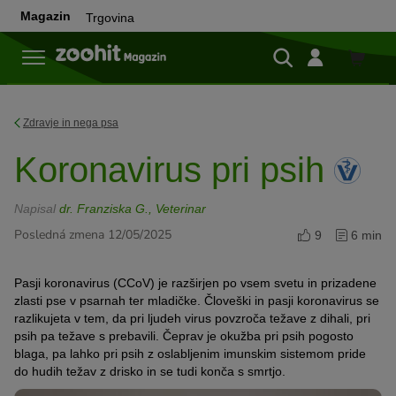
Magazin
Trgovina
Trgovi
Zdravje in nega psa
Koronavirus pri psih
Napisal
dr. Franziska G., Veterinar
Posledná zmena 12/05/2025
9
6 min
Pasji koronavirus (CCoV) je razširjen po vsem svetu in prizadene
zlasti pse v psarnah ter mladičke. Človeški in pasji koronavirus se
razlikujeta v tem, da pri ljudeh virus povzroča težave z dihali, pri
psih pa težave s prebavili. Čeprav je okužba pri psih pogosto
blaga, pa lahko pri psih z oslabljenim imunskim sistemom pride
do hudih težav z drisko in se tudi konča s smrtjo.