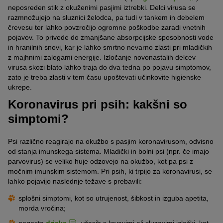
neposreden stik z okuženimi pasjimi iztrebki. Delci virusa se
razmnožujejo na sluznici želodca, pa tudi v tankem in debelem
črevesu ter lahko povzročijo ogromne poškodbe zaradi vnetnih
pojavov. To privede do zmanjšane absorpcijske sposobnosti vode
in hranilnih snovi, kar je lahko smrtno nevarno zlasti pri mladičkih
z majhnimi zalogami energije. Izločanje novonastalih delcev
virusa skozi blato lahko traja do dva tedna po pojavu simptomov,
zato je treba zlasti v tem času upoštevati učinkovite higienske
ukrepe.
Koronavirus pri psih: kakšni so
simptomi?
Psi različno reagirajo na okužbo s pasjim koronavirusom, odvisno
od stanja imunskega sistema. Mladički in bolni psi (npr. če imajo
parvovirus) se veliko huje odzovejo na okužbo, kot pa psi z
močnim imunskim sistemom. Pri psih, ki trpijo za koronavirusi, se
lahko pojavijo naslednje težave s prebavili:
splošni simptomi, kot so utrujenost, šibkost in izguba apetita,
morda vročina;