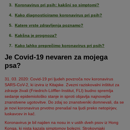
Koronavirus pri psih: kakšni so simptomi?
Kako diagnosticiramo koronavirus pri psih?
Katere vrste zdravljenja poznamo?
Kakšna je prognoza?
Kako lahko preprečimo koronavirus pri psih?
Je Covid-19 nevaren za mojega
psa?
31. 03. 2020: Covid-19 pri ljudeh povzroča nov koronavirus
SARS-CoV-2, ki izvira iz Kitajske. Zvezni raziskovalni inštitut za
zdravje živali (Friedrich-Löffler-Institut, FLI) budno spremlja
sedanje epidemiološko stanje in sproti objavlja najnovejše
znanstvene ugotovitve. Do zdaj so znanstveniki domnevali, da se
je novi koronavirus prvotno prenašal na ljudi preko netopirjev,
luskavcev in kač.
Koronavirus je bil najden na nosu in v ustih dveh psov iz Hong
Konga, ki nista kazala simptomov bolezni. Strokovnjaki