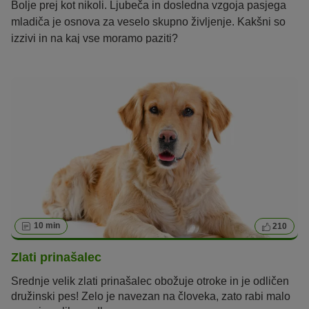
Bolje prej kot nikoli. Ljubeča in dosledna vzgoja pasjega
mladiča je osnova za veselo skupno življenje. Kakšni so
izzivi in na kaj vse moramo paziti?
10 min
210
Zlati prinašalec
Srednje velik zlati prinašalec obožuje otroke in je odličen
družinski pes! Zelo je navezan na človeka, zato rabi malo