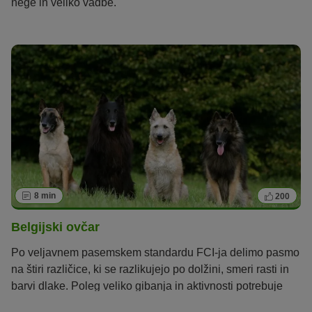
nege in veliko vadbe.
8 min
200
Belgijski ovčar
Po veljavnem pasemskem standardu FCI-ja delimo pasmo
na štiri različice, ki se razlikujejo po dolžini, smeri rasti in
barvi dlake. Poleg veliko gibanja in aktivnosti potrebuje
tudi dosledno vzgojo.