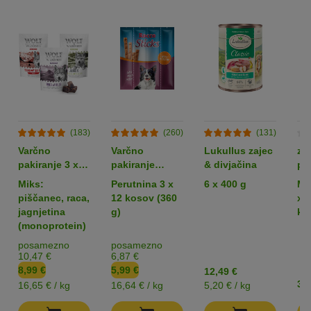
(183)
(260)
(131)
Varčno
Varčno
Lukullus zajec
zo
pakiranje 3 x
pakiranje
& divjačina
po
180 g: Wolf of
Rocco Sticks
tr
Miks:
Perutnina 3 x
6 x 400 g
Me
Wilderness
pa
piščanec, raca,
12 kosov (360
x 
Snack - Wild
jagnjetina
g)
ko
Bites
(monoprotein)
posamezno
posamezno
10,47 €
6,87 €
8,99 €
5,99 €
12,49 €
3,9
16,65 € / kg
16,64 € / kg
5,20 € / kg