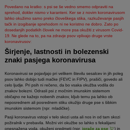
Povedano na kratko: s psi se še vedno smemo odpraviti na
sprehod, dokler nismo v karanteni. Ker se z novim koronavirusom
lahko okužimo samo preko človeškega stika, razkuževanje pasjih
tačk in izogibanje sprehodom ni ne koristno ne dobro. Zato po
dosedanjih podatkih človek ne more psa okužiti z virusom Covid-
19. Ne glede na to, pa na zdravje psov vplivajo druge vrste
koronavirusov:
Širjenje, lastnosti in bolezenski
znaki pasjega koronavirusa
Koronavirusi se pojavljajo pri velikem številu sesalcev in jih poleg
psov lahko dobijo tudi mačke (FEVC in FIPV), prašiči, govedo ali
celo ljudje. Pri psih ni rečeno, da bo vsaka okužba vodila do
znakov bolezni. Odrasli psi z močnim imunskim sistemom
običajno ne kažejo nobenih znakov, kljub temu pa lahko ob
neposrednem ali posrednem stiku okužijo druge pse s šibkim
imunskim sistemom (npr. mladičke).
Pasji koronavirus vstopi v telo skozi usta ali nos in od tam skozi
požiralnik v prebavila. Možni viri okužbe so lahko s fekalijami
onesnažena voda, okuženi predmeti (npr.
igrače za pse
) in