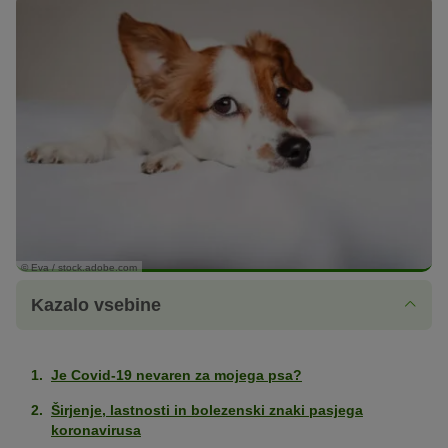
© Eva / stock.adobe.com
Kazalo vsebine
Je Covid-19 nevaren za mojega psa?
Širjenje, lastnosti in bolezenski znaki pasjega
koronavirusa