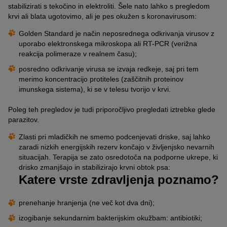
stabilizirati s tekočino in elektroliti. Šele nato lahko s pregledom
krvi ali blata ugotovimo, ali je pes okužen s koronavirusom:
Golden Standard je način neposrednega odkrivanja virusov z
uporabo elektronskega mikroskopa ali RT-PCR (verižna
reakcija polimeraze v realnem času);
posredno odkrivanje virusa se izvaja redkeje, saj pri tem
merimo koncentracijo protiteles (zaščitnih proteinov
imunskega sistema), ki se v telesu tvorijo v krvi.
Poleg teh pregledov je tudi priporočljivo pregledati iztrebke glede
parazitov.
Zlasti pri mladičkih ne smemo podcenjevati driske, saj lahko
zaradi nizkih energijskih rezerv končajo v življenjsko nevarnih
situacijah. Terapija se zato osredotoča na podporne ukrepe, ki
drisko zmanjšajo in stabilizirajo krvni obtok psa:
Katere vrste zdravljenja poznamo?
prenehanje hranjenja (ne več kot dva dni);
izogibanje sekundarnim bakterijskim okužbam: antibiotiki;