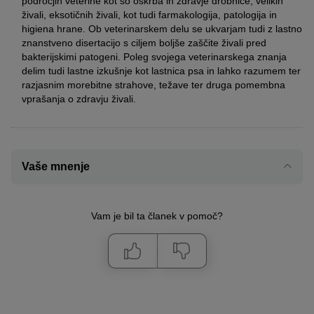
področjih veterine kot so oskrba in zdravje drobnice, velikih
živali, eksotičnih živali, kot tudi farmakologija, patologija in
higiena hrane. Ob veterinarskem delu se ukvarjam tudi z lastno
znanstveno disertacijo s ciljem boljše zaščite živali pred
bakterijskimi patogeni. Poleg svojega veterinarskega znanja
delim tudi lastne izkušnje kot lastnica psa in lahko razumem ter
razjasnim morebitne strahove, težave ter druga pomembna
vprašanja o zdravju živali.
Vaše mnenje
Vam je bil ta članek v pomoč?