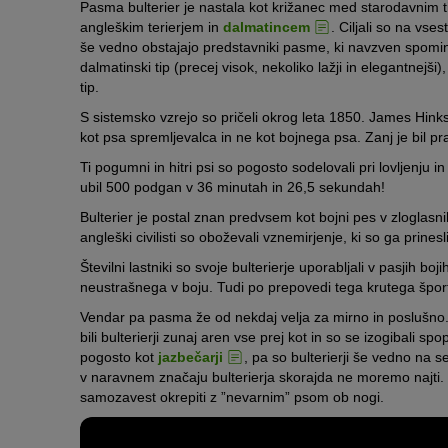
Pasma bulterier je nastala kot križanec med starodavnim
angleškim terierjem in
dalmatincem
. Ciljali so na vse
še vedno obstajajo predstavniki pasme, ki navzven spominj
dalmatinski tip (precej visok, nekoliko lažji in elegantnejši),
tip.
S sistemsko vzrejo so pričeli okrog leta 1850. James Hinks,
kot psa spremljevalca in ne kot bojnega psa. Zanj je bil 
Ti pogumni in hitri psi so pogosto sodelovali pri lovljenju 
ubil 500 podgan v 36 minutah in 26,5 sekundah!
Bulterier je postal znan predvsem kot bojni pes v zloglasnih 
angleški civilisti so oboževali vznemirjenje, ki so ga prinesli 
Številni lastniki so svoje bulterierje uporabljali v pasjih boj
neustrašnega v boju. Tudi po prepovedi tega krutega špor
Vendar pa pasma že od nekdaj velja za mirno in poslušno. T
bili bulterierji zunaj aren vse prej kot in so se izogibali sp
pogosto kot
jazbečarji
, pa so bulterierji še vedno na 
v naravnem značaju bulterierja skorajda ne moremo najti. Najve
samozavest okrepiti z ”nevarnim” psom ob nogi.