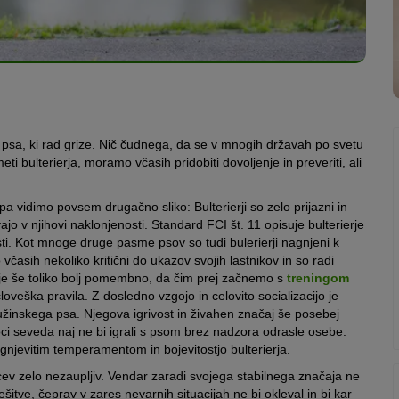
a psa, ki rad grize. Nič čudnega, da se v mnogih državah po svetu
 bulterierja, moramo včasih pridobiti dovoljenje in preveriti, ali
 pa vidimo povsem drugačno sliko: Bulterierji so zelo prijazni in
vajo v njihovi naklonjenosti. Standard FCI št. 11 opisuje bulterierje
asti. Kot mnoge druge pasme psov so tudi bulerierji nagnjeni k
včasih nekoliko kritični do ukazov svojih lastnikov in so radi
o je še toliko bolj pomembno, da čim prej začnemo s
treningom
oveška pravila. Z dosledno vzgojo in celovito socializacijo je
družinskega psa. Njegova igrivost in živahen značaj še posebej
roci seveda naj ne bi igrali s psom brez nadzora odrasle osebe.
ognjevitim temperamentom in bojevitostjo bulterierja.
cev zelo nezaupljiv. Vendar zaradi svojega stabilnega značaja ne
šitve, čeprav v zares nevarnih situacijah ne bi okleval in bi kar