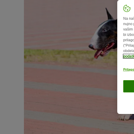
Na naš
nujno 
vašim 
bi izbo
prilag
(“Pril
obdela
podat
Prilago