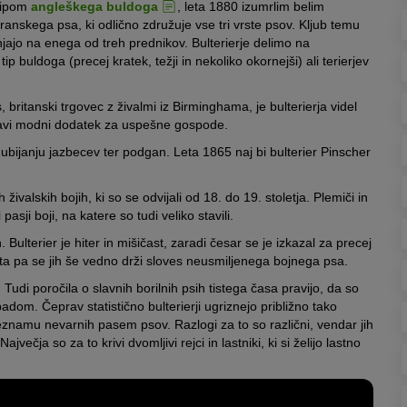
 tipom
angleškega buldoga
, leta 1880 izumrlim belim
stranskega psa, ki odlično združuje vse tri vrste psov. Kljub temu
ajo na enega od treh prednikov. Bulterierje delimo na
 tip buldoga (precej kratek, težji in nekoliko okornejši) ali terierjev
 britanski trgovec z živalmi iz Birminghama, je bulterierja videl
pravi modni dodatek za uspešne gospode.
in ubijanju jazbecev ter podgan. Leta 1865 naj bi bulterier Pinscher
živalskih bojih, ki so se odvijali od 18. do 19. stoletja. Plemiči in
pasji boji, na katere so tudi veliko stavili.
ih. Bulterier je hiter in mišičast, zaradi česar se je izkazal za precej
ta pa se jih še vedno drži sloves neusmiljenega bojnega psa.
udi poročila o slavnih borilnih psih tistega časa pravijo, da so
opadom. Čeprav statistično bulterierji ugriznejo približno tako
seznamu nevarnih pasem psov. Razlogi za to so različni, vendar jih
čja so za to krivi dvomljivi rejci in lastniki, ki si želijo lastno