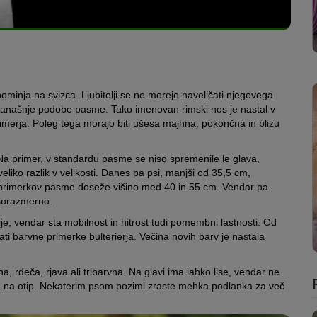
ominja na svizca. Ljubitelji se ne morejo naveličati njegovega
današnje podobe pasme. Tako imenovan rimski nos je nastal v
merja. Poleg tega morajo biti ušesa majhna, pokončna in blizu
. Na primer, v standardu pasme se niso spremenile le glava,
eliko razlik v velikosti. Danes pa psi, manjši od 35,5 cm,
h primerkov pasme doseže višino med 40 in 55 cm. Vendar pa
 sorazmerno.
gije, vendar sta mobilnost in hitrost tudi pomembni lastnosti. Od
ti barvne primerke bulterierja. Večina novih barv je nastala
 rdeča, rjava ali tribarvna. Na glavi ima lahko lise, vendar ne
rda na otip. Nekaterim psom pozimi zraste mehka podlanka za več