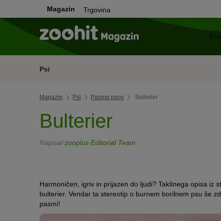
Magazin
Trgovina
Psi
Magazin
Psi
Pasme psov
Bulterier
Bulterier
Napisal
zooplus Editorial Team
Harmoničen, igriv in prijazen do ljudi? Takšnega opisa i
bulterier. Vendar ta stereotip o burnem borilnem psu še zdal
pasmi!