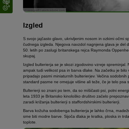
© seregraff / stock.adobe.com
Izgled
S svojo jajčasto glavo, ukrivljenim nosom in ozkimi očmi sp
čudnega izgleda. Njegova navzdol nagnjena glava je del 
50. letih po zaslugi britanskega rejca Raymonda Oppenhei
skupaj.
Izgled bulterierja se je skozi zgodovino vzreje spreminjal
ampak tudi velikost psa in barva dlake. Na začetku je bilo v
pripadajo pasmi miniaturnih bulterierjev. Večina sodobni
standard pasme ne omejuje višine ali teže, če je telo psa
Bulterierji so znani po tem, da so mišičasti psi, polni ener
leta 1933 je Britansko kinološko društvo začelo prepoznava
zaradi križanja bulterierji s staffordshirskimi bulterierji.
Barva kožuha sodobenga bulterierja je lahko črna, madežna,
sme biti modre barve. Sijoča dlaka je kratka, ploska in t
toplote.