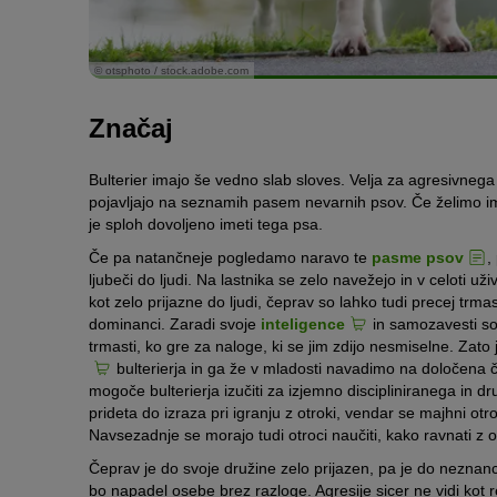
© otsphoto / stock.adobe.com
Značaj
Bulterier imajo še vedno slab sloves. Velja za agresivneg
pojavljajo na seznamih pasem nevarnih psov. Če želimo imeti
je sploh dovoljeno imeti tega psa.
Če pa natančneje pogledamo naravo te
pasme psov
,
ljubeči do ljudi. Na lastnika se zelo navežejo in v celoti uži
kot zelo prijazne do ljudi, čeprav so lahko tudi precej trm
dominanci. Zaradi svoje
inteligence
in samozavesti so 
trmasti, ko gre za naloge, ki se jim zdijo nesmiselne. Zat
bulterierja in ga že v mladosti navadimo na določena čl
mogoče bulterierja izučiti za izjemno discipliniranega in 
prideta do izraza pri igranju z otroki, vendar se majhni ot
Navsezadnje se morajo tudi otroci naučiti, kako ravnati z 
Čeprav je do svoje družine zelo prijazen, pa je do neznan
bo napadel osebe brez razloge. Agresije sicer ne vidi kot re