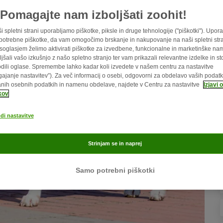
Pomagajte nam izboljšati zoohit!
i spletni strani uporabljamo piškotke, piksle in druge tehnologije ("piškotki"). Upor
potrebne piškotke, da vam omogočimo brskanje in nakupovanje na naši spletni stra
soglasjem želimo aktivirati piškotke za izvedbene, funkcionalne in marketinške na
ljšali vašo izkušnjo z našo spletno stranjo ter vam prikazali relevantne izdelke in sto
odili oglase. Spremembe lahko kadar koli izvedete v našem centru za nastavitve
agajanje nastavitev”). Za več informacij o osebi, odgovorni za obdelavo vaših podatk
nih osebnih podatkih in namenu obdelave, najdete v Centru za nastavitve
Izjavi 
kov
di nastavitve
Strinjam se in naprej
Samo potrebni piškotki