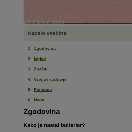
© volofin / stock.adobe.com
Kazalo vsebine
Zgodovina
Izgled
Značaj
Vzreja in zdravje
Prehrana
Nega
Zgodovina
Kako je nastal bulterier?