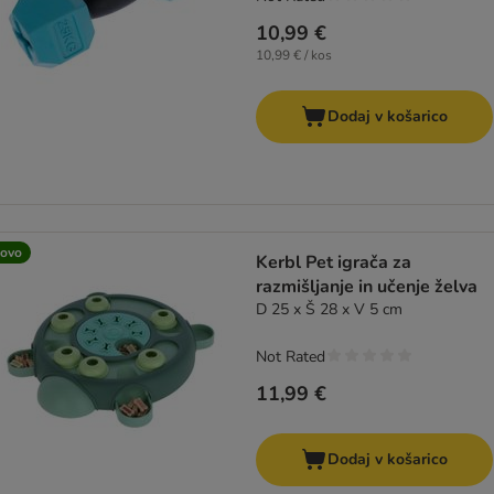
10,99 €
10,99 € / kos
Dodaj v košarico
ovo
Kerbl Pet igrača za
razmišljanje in učenje želva
D 25 x Š 28 x V 5 cm
Not Rated
11,99 €
Dodaj v košarico