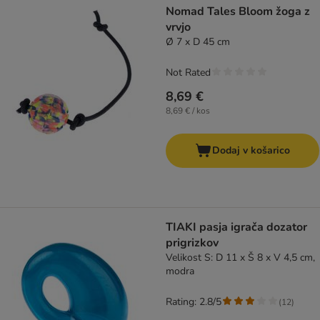
Nomad Tales Bloom žoga z
vrvjo
Ø 7 x D 45 cm
Not Rated
8,69 €
8,69 € / kos
Dodaj v košarico
TIAKI pasja igrača dozator
prigrizkov
Velikost S: D 11 x Š 8 x V 4,5 cm,
modra
Rating: 2.8/5
(
12
)