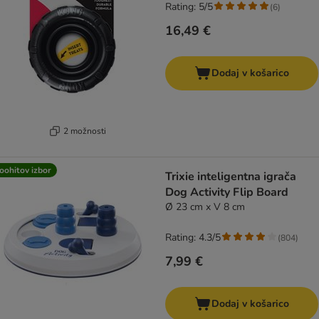
Rating: 5/5
(
6
)
16,49 €
Dodaj v košarico
2 možnosti
oohitov izbor
Trixie inteligentna igrača
Dog Activity Flip Board
Ø 23 cm x V 8 cm
Rating: 4.3/5
(
804
)
7,99 €
Dodaj v košarico