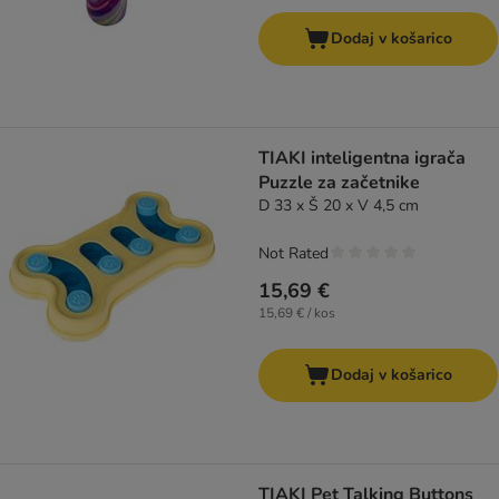
Dodaj v košarico
TIAKI inteligentna igrača
Puzzle za začetnike
D 33 x Š 20 x V 4,5 cm
Not Rated
15,69 €
15,69 € / kos
Dodaj v košarico
TIAKI Pet Talking Buttons