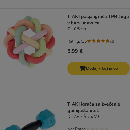
TIAKI pasja igrača TPR žoga
v barvi mavrice
Ø 10,5 cm
Rating: 5/5
(
1
)
5,99 €
Dodaj v košarico
TIAKI igrača za žvečenje
gumijasta utež
D 17,8 x Š 7 x V 6 cm
Not Rated