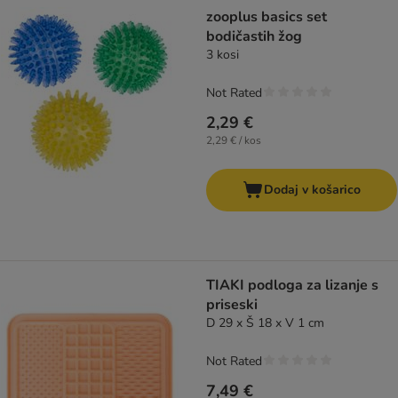
product items have been changed
zooplus basics set
bodičastih žog
3 kosi
Not Rated
2,29 €
2,29 € / kos
Dodaj v košarico
TIAKI podloga za lizanje s
priseski
D 29 x Š 18 x V 1 cm
Not Rated
7,49 €