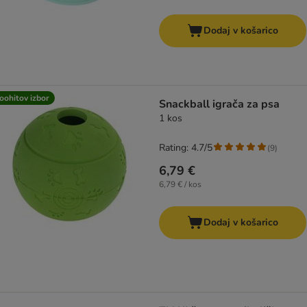
Dodaj v košarico
oohitov izbor
Snackball igrača za psa
1 kos
Rating: 4.7/5
(
9
)
6,79 €
6,79 € / kos
Dodaj v košarico