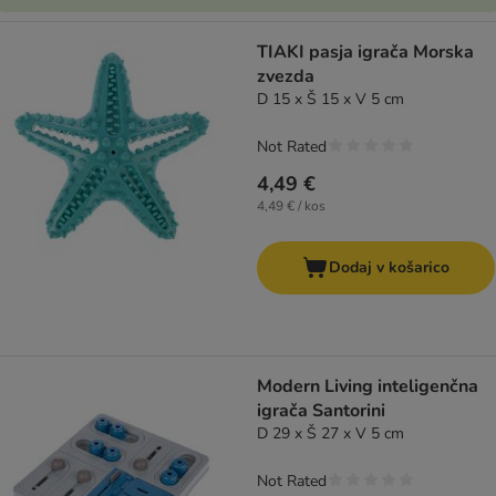
TIAKI pasja igrača Morska
zvezda
D 15 x Š 15 x V 5 cm
Not Rated
4,49 €
4,49 € / kos
Dodaj v košarico
Modern Living inteligenčna
igrača Santorini
D 29 x Š 27 x V 5 cm
Not Rated