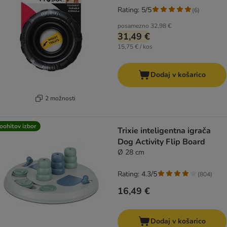
Rating: 5/5
(
6
)
posamezno
32,98 €
31,49 €
15,75 € / kos
Dodaj v košarico
2 možnosti
oohitov izbor
Trixie inteligentna igrača
Dog Activity Flip Board
Ø 28 cm
Rating: 4.3/5
(
804
)
16,49 €
Dodaj v košarico