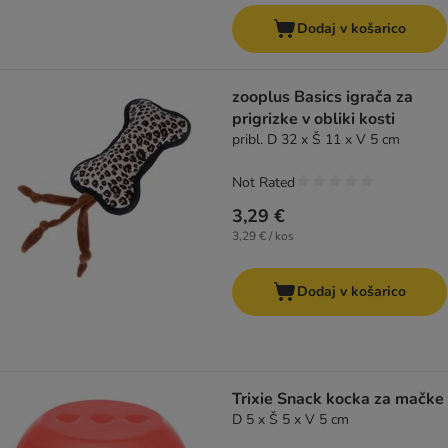
Dodaj v košarico
zooplus Basics igrača za
prigrizke v obliki kosti
pribl. D 32 x Š 11 x V 5 cm
Not Rated
3,29 €
3,29 € / kos
Dodaj v košarico
Trixie Snack kocka za mačke
D 5 x Š 5 x V 5 cm