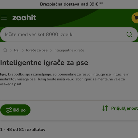
Brezplačna dostava nad 39 € **
Meni
kataloga
Iskanje
izdelkov
Psi
Igrače za pse
Inteligentne igrače
Inteligentne igrače za pse
Igre, ki spodbujajo razmišljanje, so pomembne za razvoj inteligence, intuicije in
instinktov vašega psa. Tukaj boste našli velik izbor igrač za mentalne vaje za
vsakega psa!
Priljubljenost
Išči po
1 - 48 od 81 rezultatov