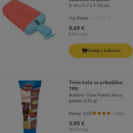
D 14 x Š 7 x V 2,5 cm
Not Rated
8,69 €
8,69 € / kos
Dodaj v košarico
Trixie kača za priboljške,
TPR
dodatno: Trixie Premio jetrna
pašteta (110 g)
Rating: 4.2/5
(
192
)
3,99 €
36,27 € / kg