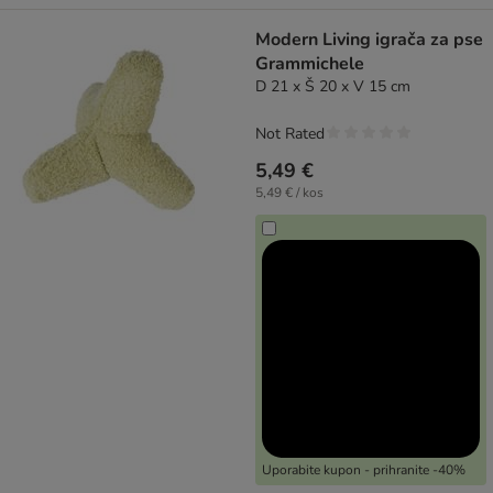
Modern Living igrača za pse
Grammichele
D 21 x Š 20 x V 15 cm
Not Rated
5,49 €
5,49 € / kos
Uporabite kupon - prihranite -40%