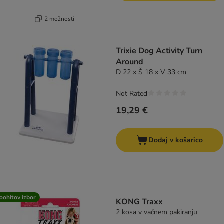
2 možnosti
Trixie Dog Activity Turn
Around
D 22 x Š 18 x V 33 cm
Not Rated
19,29 €
Dodaj v košarico
oohitov izbor
KONG Traxx
2 kosa v vačnem pakiranju