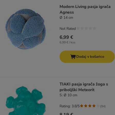
Modern Living pasja igrača
Agness
Ø 14 cm
Not Rated
6,99 €
6,99 € / kos
Dodaj v košarico
TIAKI pasja igrača žoga s
priboljški Meteorit
S: Ø 10 cm
Rating: 3.8/5
(
94
)
8,19 €