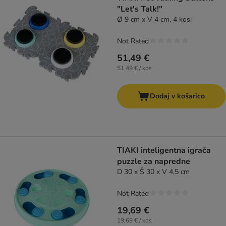
"Let's Talk!"
Ø 9 cm x V 4 cm, 4 kosi
Not Rated
51,49 €
51,49 € / kos
Dodaj v košarico
TIAKI inteligentna igrača
puzzle za napredne
D 30 x Š 30 x V 4,5 cm
Not Rated
19,69 €
19,69 € / kos