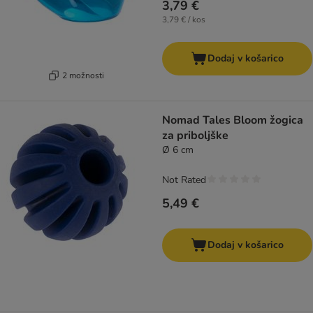
3,79 €
3,79 € / kos
Dodaj v košarico
2 možnosti
Nomad Tales Bloom žogica
za priboljške
Ø 6 cm
Not Rated
5,49 €
Dodaj v košarico