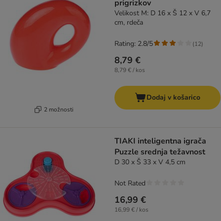
prigrizkov
Velikost M: D 16 x Š 12 x V 6,7
cm, rdeča
Rating: 2.8/5
(
12
)
8,79 €
8,79 € / kos
Dodaj v košarico
2 možnosti
TIAKI inteligentna igrača
Puzzle srednja težavnost
D 30 x Š 33 x V 4,5 cm
Not Rated
16,99 €
16,99 € / kos