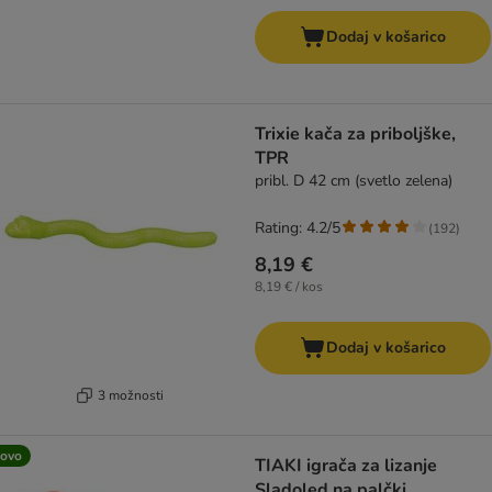
Dodaj v košarico
Trixie kača za priboljške,
TPR
pribl. D 42 cm (svetlo zelena)
Rating: 4.2/5
(
192
)
8,19 €
8,19 € / kos
Dodaj v košarico
3 možnosti
ovo
TIAKI igrača za lizanje
Sladoled na palčki