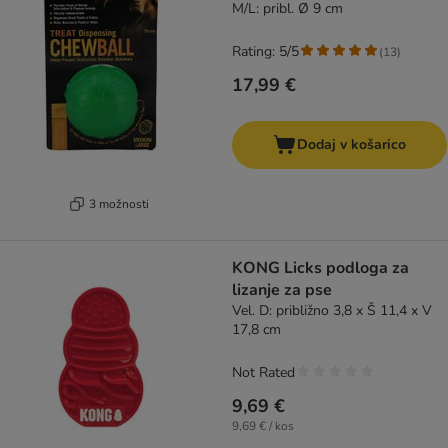
M/L: pribl. Ø 9 cm
Rating: 5/5
(
13
)
17,99 €
Dodaj v košarico
3 možnosti
KONG Licks podloga za
lizanje za pse
Vel. D: približno 3,8 x Š 11,4 x V
17,8 cm
Not Rated
9,69 €
9,69 € / kos