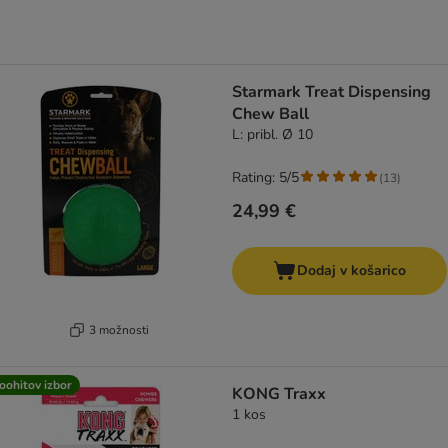
Starmark Treat Dispensing
Chew Ball
L: pribl. Ø 10
Rating: 5/5
(
13
)
24,99 €
Dodaj v košarico
3 možnosti
oohitov izbor
KONG Traxx
1 kos