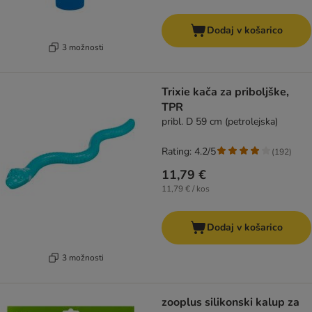
Dodaj v košarico
3 možnosti
Trixie kača za priboljške,
TPR
pribl. D 59 cm (petrolejska)
Rating: 4.2/5
(
192
)
11,79 €
11,79 € / kos
Dodaj v košarico
3 možnosti
zooplus silikonski kalup za