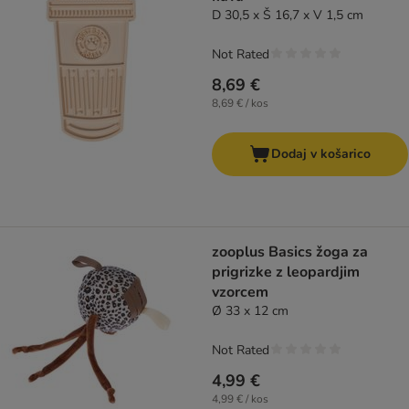
D 30,5 x Š 16,7 x V 1,5 cm
Not Rated
8,69 €
8,69 € / kos
Dodaj v košarico
zooplus Basics žoga za
prigrizke z leopardjim
vzorcem
Ø 33 x 12 cm
Not Rated
4,99 €
4,99 € / kos