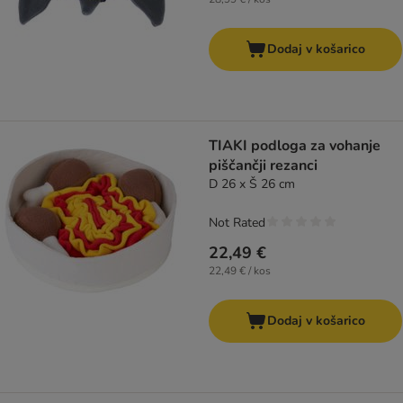
Dodaj v košarico
TIAKI podloga za vohanje
piščančji rezanci
D 26 x Š 26 cm
Not Rated
22,49 €
22,49 € / kos
Dodaj v košarico