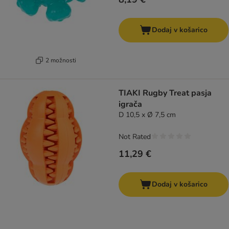
Dodaj v košarico
2 možnosti
TIAKI Rugby Treat pasja
igrača
D 10,5 x Ø 7,5 cm
Not Rated
11,29 €
Dodaj v košarico