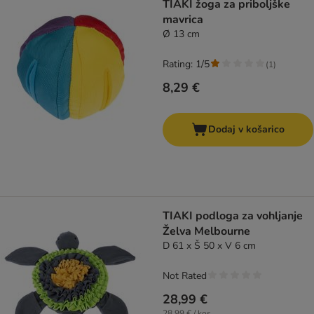
TIAKI žoga za priboljške
mavrica
Ø 13 cm
Rating: 1/5
(
1
)
8,29 €
Dodaj v košarico
TIAKI podloga za vohljanje
Želva Melbourne
D 61 x Š 50 x V 6 cm
Not Rated
28,99 €
28,99 € / kos