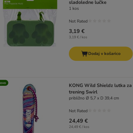
sladoledne lučke
1 kos
Not Rated
3,19 €
3,19 € / kos
Dodaj v košarico
ovo
KONG Wild Shieldz lutka za
trening Swirl
približno Ø 5,7 x D 39,4 cm
Not Rated
24,49 €
24,49 € / kos