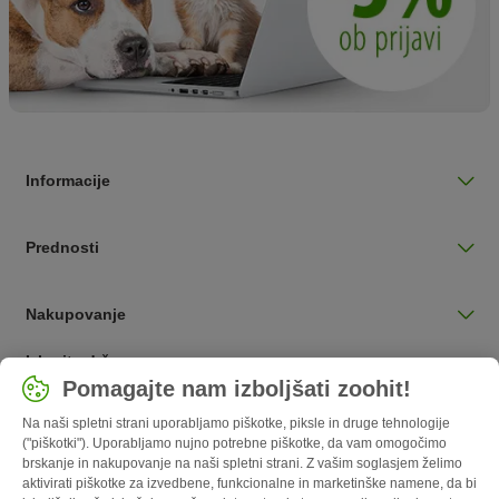
Informacije
Prednosti
Nakupovanje
Izberite državo
Pomagajte nam izboljšati zoohit!
Slovenija / SI
Na naši spletni strani uporabljamo piškotke, piksle in druge tehnologije
("piškotki"). Uporabljamo nujno potrebne piškotke, da vam omogočimo
Follow zooplus
brskanje in nakupovanje na naši spletni strani. Z vašim soglasjem želimo
aktivirati piškotke za izvedbene, funkcionalne in marketinške namene, da bi