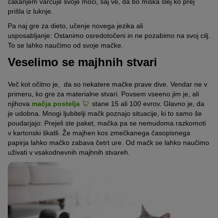
čakanjem varčuje svoje moči, saj ve,
da bo miška slej ko prej
prišla iz luknje.
Pa naj gre za dieto, učenje novega jezika ali
usposabljanje:
Ostanimo osredotočeni in ne pozabimo na svoj cilj.
To se lahko naučimo od svoje mačke.
Veselimo se majhnih stvari
Več kot očitno je,
da so nekatere mačke prave dive.
Vendar ne v
primeru, ko gre za materialne stvari.
Povsem vseeno jim je, ali
njihova
mačja postelja
stane 15 ali 100 evrov.
Glavno
je, da
je udobna.
Mnogi ljubitelji mačk poznajo situacije, ki to samo še
poudarjajo:
Prejeli ste paket, mačka pa se nemudoma razkomoti
v kartonski škatli.
Že majhen kos zmečkanega časopisnega
papirja lahko mačko zabava četrt ure.
Od mačk se lahko naučimo
uživati v vsakodnevnih majhnih stvareh.