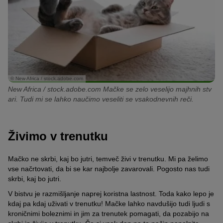
© New Africa / stock.adobe.com
New Africa / stock.adobe.com Mačke se zelo veselijo majhnih stv
ari. Tudi mi se lahko naučimo veseliti se vsakodnevnih reči.
Živimo v trenutku
Mačko ne skrbi, kaj bo jutri, temveč živi v trenutku.
Mi pa želimo
vse načrtovati, da bi se kar najbolje zavarovali.
Pogosto nas tudi
skrbi, kaj bo jutri.
V bistvu je razmišljanje naprej koristna lastnost.
Toda kako lepo je
kdaj pa kdaj uživati v trenutku!
Mačke lahko navdušijo tudi ljudi s
kroničnimi boleznimi in jim za trenutek pomagati, da pozabijo na