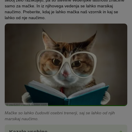
seboj zelo razlikujejo,
pa so številne vedenjske lastnosti značilne
samo za mačke.
In iz njihovega vedenja se lahko marsikaj
naučimo.
Preberite, kdaj je lahko mačka naš vzornik in kaj se
lahko od nje naučimo.
© zsv3207 / stock.adobe.com
Mačke so lahko čudoviti osebni trenerji, saj se lahko od njih
marsikaj naučimo.
Kazalo vsebine