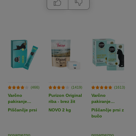
(466)
(1419)
(1613)
Varčno
Purizon Original
Varčno
pakiranje
riba - brez žit
pakiranje
Cosma Jelly
Cosma Soup 24
Piščančje prsi
NOVO 2 kg
Piščančje prsi z
Snack 24 x 14
x 40 g
bučo
g
posamezno
posamezno