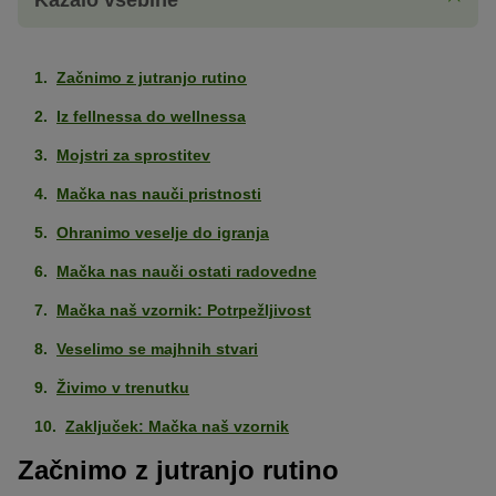
Začnimo z jutranjo rutino
Iz fellnessa do wellnessa
Mojstri za sprostitev
Mačka nas nauči pristnosti
Ohranimo veselje do igranja
Mačka nas nauči ostati radovedne
Mačka naš vzornik: Potrpežljivost
Veselimo se majhnih stvari
Živimo v trenutku
Zaključek: Mačka naš vzornik
Začnimo z jutranjo rutino