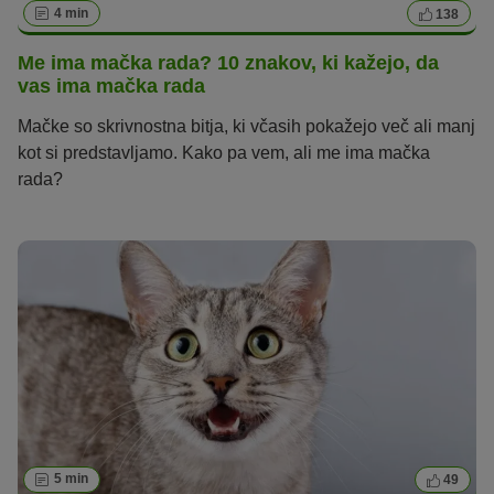
4 min
138
Me ima mačka rada? 10 znakov, ki kažejo, da
vas ima mačka rada
Mačke so skrivnostna bitja, ki včasih pokažejo več ali manj
kot si predstavljamo. Kako pa vem, ali me ima mačka
rada?
5 min
49