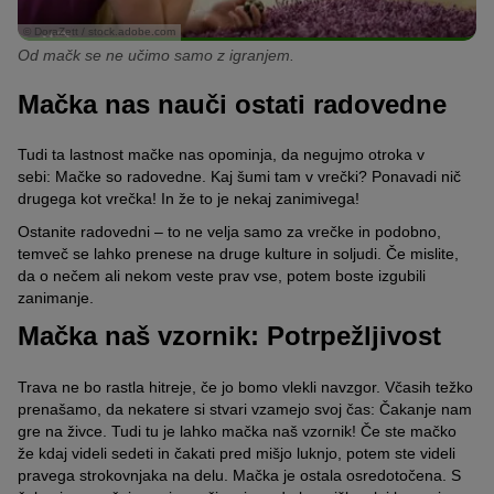
© DoraZett / stock.adobe.com
Od mačk se ne učimo samo z igranjem.
Mačka nas nauči ostati radovedne
Tudi ta lastnost mačke nas opominja, da negujmo otroka v
sebi:
Mačke so radovedne.
Kaj šumi tam v vrečki?
Ponavadi
nič
drugega kot vrečka! In že to je nekaj zanimivega!
Ostanite radovedni – to ne velja samo za vrečke in podobno,
temveč se lahko prenese na druge kulture in soljudi.
Če mislite,
da o nečem ali nekom veste prav vse, potem boste izgubili
zanimanje.
Mačka naš vzornik: Potrpežljivost
Trava ne bo rastla hitreje, če jo bomo vlekli navzgor.
Včasih težko
prenašamo, da nekatere si stvari vzamejo svoj čas:
Čakanje nam
gre na živce.
Tudi tu je lahko mačka naš vzornik!
Če ste mačko
že kdaj videli sedeti in čakati pred mišjo luknjo, potem ste videli
pravega strokovnjaka na delu.
Mačka je ostala osredotočena.
S