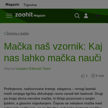
Magazin
Trgovina
Trgovi
Življenje z mačko
Mačka naš vzornik: Kaj
nas lahko mačka nauči
Napisal
zooplus Editorial Team
1
5 min
Prefinjenost, nadzorovane kretnje, eleganca – mnogi lastniki
mačk svojega tigrčka občudujejo ravno zaradi teh lastnosti.
Drugi
pa imajo doma nerodne mačke, ki iščejo pozornost s svojim
ljubkim, a glasnim mijavkanjem.
Čeprav se nekatere mačke med