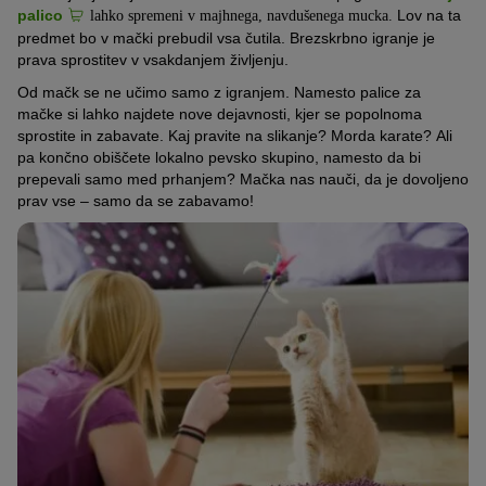
palico
Lov na ta
lahko spremeni v majhnega, navdušenega mucka.
predmet bo v mački prebudil vsa čutila.
Brezskrbno igranje je
prava sprostitev v vsakdanjem življenju.
Od mačk se ne učimo samo z igranjem.
Namesto palice za
mačke si lahko najdete nove dejavnosti, kjer se popolnoma
sprostite in zabavate.
Kaj pravite na slikanje?
Morda karate?
Ali
pa končno obiščete lokalno pevsko skupino, namesto da bi
prepevali samo med prhanjem?
Mačka nas nauči,
da je dovoljeno
prav vse – samo da se zabavamo!