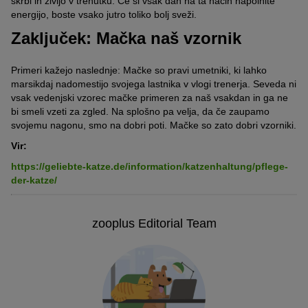
skrbi in živijo v trenutku.
Če si vsak dan na ta način napolnite
energijo, boste vsako jutro toliko bolj sveži.
Zaključek: Mačka naš vzornik
Primeri kažejo naslednje: Mačke so pravi umetniki, ki lahko
marsikdaj nadomestijo svojega lastnika v vlogi trenerja. Seveda ni
vsak vedenjski vzorec mačke primeren za naš vsakdan in ga ne
bi smeli vzeti za zgled. Na splošno pa velja, da če zaupamo
svojemu nagonu, smo na dobri poti. Mačke so zato dobri vzorniki.
Vir:
https://geliebte-katze.de/information/katzenhaltung/pflege-
der-katze/
zooplus Editorial Team