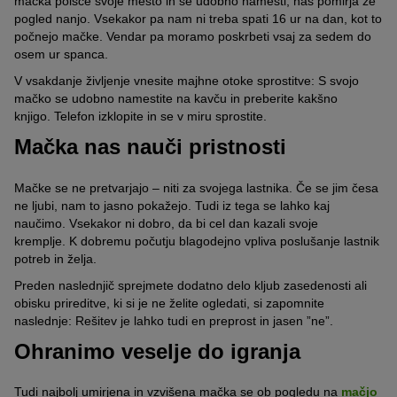
mačka poišče svoje mesto in se udobno namesti, nas pomirja že
pogled nanjo.
Vsekakor pa nam ni treba spati 16 ur na dan, kot to
počnejo mačke.
Vendar pa moramo poskrbeti vsaj za sedem do
osem ur spanca.
V vsakdanje življenje vnesite majhne otoke sprostitve:
S svojo
mačko se udobno namestite na kavču in preberite kakšno
knjigo.
Telefon izklopite in se v miru sprostite.
Mačka nas nauči pristnosti
Mačke se ne pretvarjajo – niti za svojega lastnika.
Če se jim česa
ne ljubi, nam to jasno pokažejo.
Tudi iz tega se lahko kaj
naučimo.
Vsekakor ni dobro, da bi cel dan kazali svoje
kremplje.
K dobremu počutju blagodejno vpliva poslušanje lastnik
potreb in želja.
Preden naslednjič sprejmete dodatno delo kljub zasedenosti ali
obisku prireditve, ki si je ne želite ogledati, si zapomnite
naslednje:
Rešitev je lahko tudi en preprost in jasen ”ne”.
Ohranimo veselje do igranja
Tudi najbolj umirjena in vzvišena mačka se ob pogledu na
mačjo