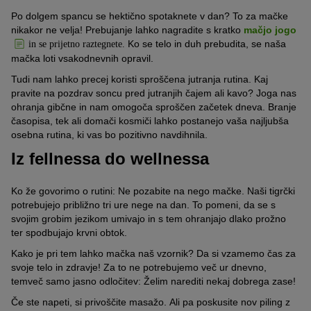
Po dolgem spancu se hektično spotaknete v dan?
To za mačke
nikakor ne velja!
Prebujanje lahko nagradite s kratko
mačjo jogo
Ko se telo in duh prebudita, se naša
in se prijetno raztegnete.
mačka loti vsakodnevnih opravil.
Tudi nam lahko precej koristi sproščena jutranja rutina.
Kaj
pravite na pozdrav soncu pred jutranjih čajem ali kavo?
Joga nas
ohranja gibčne in nam omogoča sproščen začetek dneva.
Branje
časopisa, tek ali domači kosmiči lahko postanejo vaša najljubša
osebna rutina, ki vas bo pozitivno navdihnila.
Iz fellnessa do wellnessa
Ko že govorimo o rutini:
Ne pozabite na nego mačke.
Naši tigrčki
potrebujejo približno tri ure nege na dan.
To pomeni, da se s
svojim grobim jezikom umivajo in s tem ohranjajo dlako prožno
ter spodbujajo krvni obtok.
Kako je pri tem lahko mačka naš vzornik?
Da si vzamemo čas za
svoje telo in zdravje!
Za to ne potrebujemo več ur dnevno,
temveč samo jasno odločitev:
Želim narediti nekaj dobrega zase!
Če ste napeti, si privoščite masažo.
Ali pa poskusite nov piling z