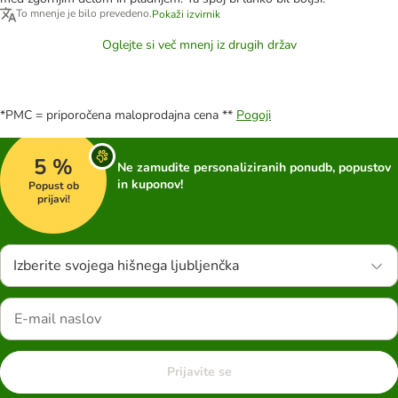
To mnenje je bilo prevedeno.
Pokaži izvirnik
Oglejte si več mnenj iz drugih držav
*PMC = priporočena maloprodajna cena **
Pogoji
5 %
Ne zamudite personaliziranih ponudb, popustov
in kuponov!
Popust ob
prijavi!
Izberite svojega hišnega ljubljenčka
Prijavite se