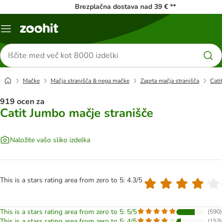
Brezplačna dostava nad 39 € **
Meni
kataloga
Iskanje
izdelkov
Mačke
Mačja stranišča & nega mačke
Zaprta mačja stranišča
Cati
919 ocen za
Catit Jumbo mačje stranišče
Naložite vašo sliko izdelka
This is a stars rating area from zero to 5: 4.3/5
This is a stars rating area from zero to 5: 5/5
(
590
)
This is a stars rating area from zero to 5: 4/5
(
153
)