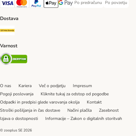
Po predračunu
Po povzetju
Po predračunu Payment Method
Po povzetju Pa
Visa Payment Method
MasterCard Payment Method
PayPal Payment Method
Apple Pay Payment Method
Google pay Payment Method
Dostava
Pošta Slovenije Shipping Method
Varnost
Security
O nas
Kariera
Več o podjetju
Impresum
Pogoji poslovanja
Kliknite tukaj za odstop od pogodbe
Odpadki in predpisi glede varovanja okolja
Kontakt
Stroški pošiljanja in čas dostave
Načini plačila
Zasebnost
Izjava o dostopnosti
Informacije – Zakon o digitalnih storitvah
© zooplus SE
2026