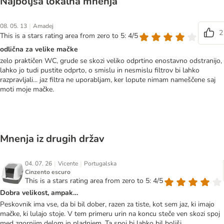
Najboljša lokalna mnenja
|
08. 05. 13
Amadej
2
This is a stars rating area from zero to 5: 4/5
odlična za velike mačke
zelo praktičen WC, grude se skozi veliko odprtino enostavno odstranijo,
lahko jo tudi pustite odprto, o smislu in nesmislu filtrov bi lahko
razpravljali... jaz filtra ne uporabljam, ker lopute nimam nameščene saj
moti moje mačke.
Mnenja iz drugih držav
|
|
04. 07. 26
Vicente
Portugalska
Cinzento escuro
This is a stars rating area from zero to 5: 4/5
Dobra velikost, ampak…
Peskovnik ima vse, da bi bil dober, razen za tiste, kot sem jaz, ki imajo
mačke, ki lulajo stoje. V tem primeru urin na koncu steče ven skozi spoj
med zgornjim delom in pladnjem. Ta spoj bi lahko bil boljši.