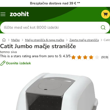
Brezplačna dostava nad 39 € **
Meni
kataloga
Iskanje
izdelkov
Mačke
Mačja stranišča & nega mačke
Zaprta mačja stranišča
Cati
Catit Jumbo mačje stranišče
temno siva
This is a stars rating area from zero to 5: 4.3/5
(
919
)
Ocenite izdelek