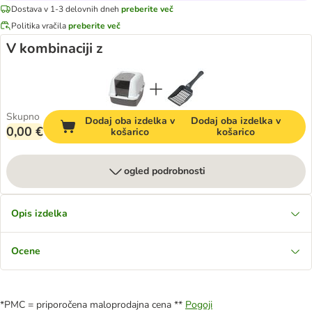
Dostava v 1-3 delovnih dneh
preberite več
Politika vračila
preberite več
V kombinaciji z
Skupno
Dodaj oba izdelka v
Dodaj oba izdelka v
0,00 €
košarico
košarico
ogled podrobnosti
Opis izdelka
Ocene
*PMC = priporočena maloprodajna cena **
Pogoji