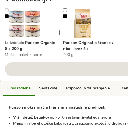
Purizon Organic 6 x 200 g
Purizon Original piščanec z ribo - b
ta izdelek
:
Purizon Organic
Purizon Original piščanec z
6 x 200 g
ribo - brez žit
Mešani paket 4 sorte
400 g
Opis izdelka
Sestavine
Priporočilo za hranjenje
Oce
Purizon mokra mačja hrana ima naslednje prednosti:
Višji delež beljakovin
: 75 % sestavin živalskega izvora
Meso in ribe
ekološke kakovosti z dragoceno ekološko drobovin