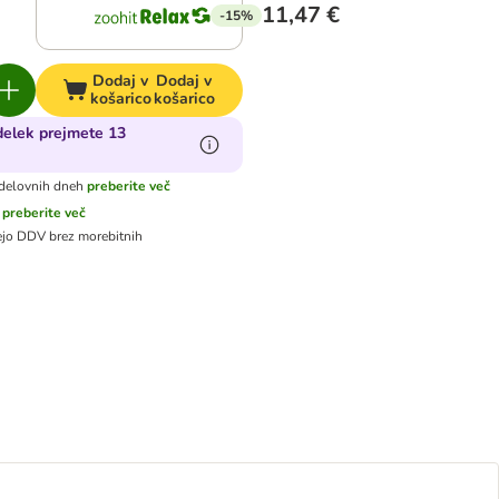
11,47 €
-15%
Dodaj v
Dodaj v
košarico
košarico
delek prejmete 13
k
delovnih dneh
preberite več
preberite več
jejo DDV
brez morebitnih