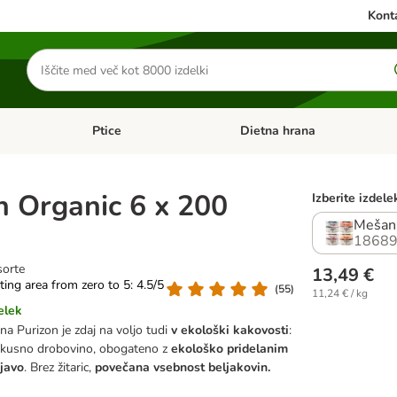
Konta
Iskanje
izdelkov
Ptice
Dietna hrana
orij: Mačke
Odprite meni kategorij: Male živali
Odprite meni kategorij: Ptice
n Organic 6 x 200
Izberite izdele
Mešani
18689
sorte
13,49 €
ating area from zero to 5: 4.5/5
(
55
)
11,24 € / kg
elek
a Purizon je zdaj na voljo tudi
v ekološki kakovosti
:
kusno drobovino, obogateno z
ekološko pridelanim
javo
. Brez žitaric,
povečana vsebnost beljakovin.