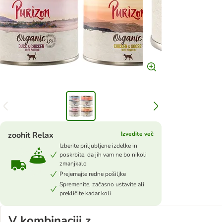
zoohit Relax
Izvedite več
Izberite priljubljene izdelke in
poskrbite, da jih vam ne bo nikoli
zmanjkalo
Prejemajte redne pošiljke
Spremenite, začasno ustavite ali
prekličite kadar koli
V kombinaciji z