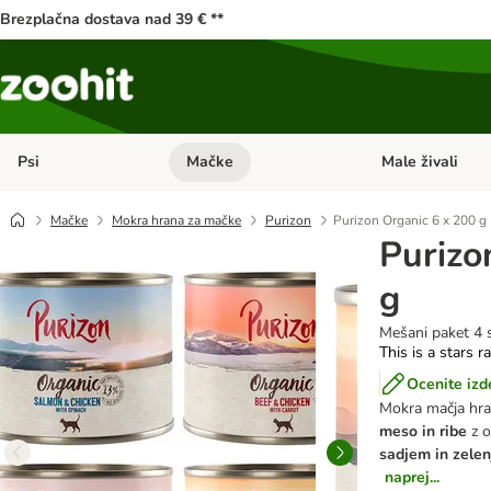
Brezplačna dostava nad 39 € **
Psi
Mačke
Male živali
Odprite meni kategorij: Psi
Odprite meni kateg
Mačke
Mokra hrana za mačke
Purizon
Purizon Organic 6 x 200 g
Purizo
g
Mešani paket 4 
This is a stars r
Ocenite izd
Mokra mačja hran
meso in ribe
z o
sadjem in zelen
naprej...