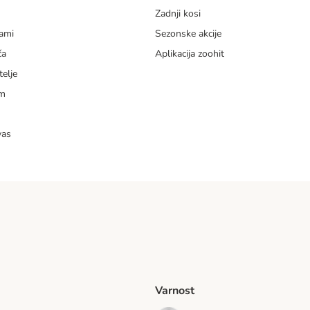
Zadnji kosi
dami
Sezonske akcije
ča
Aplikacija zoohit
telje
am
vas
Varnost