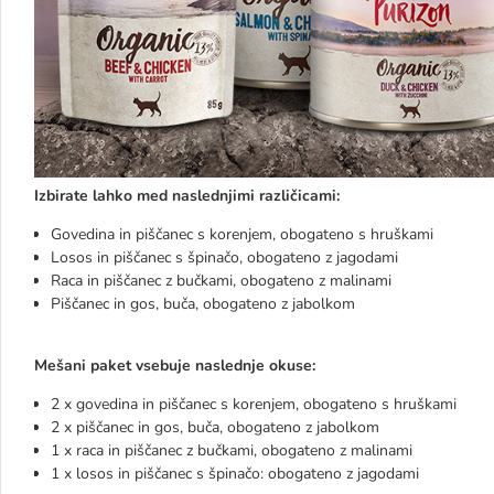
Izbirate lahko med naslednjimi različicami:
Govedina in piščanec s korenjem, obogateno s hruškami
Losos in piščanec s špinačo, obogateno z jagodami
Raca in piščanec z bučkami, obogateno z malinami
Piščanec in gos, buča, obogateno z jabolkom
Mešani paket vsebuje naslednje okuse:
2 x govedina in piščanec s korenjem, obogateno s hruškami
2 x piščanec in gos, buča, obogateno z jabolkom
1 x raca in piščanec z bučkami, obogateno z malinami
1 x losos in piščanec s špinačo: obogateno z jagodami