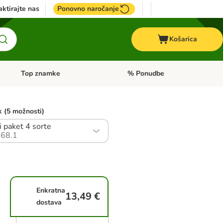
ktirajte nas
Ponovno naročanje
Košarica
Top znamke
% Ponudbe
Odprite meni kategorij: Dietna hrana
Odprite meni kategorij: Top znam
k (5 možnosti)
 paket 4 sorte
68.1
Enkratna
13,49 €
dostava