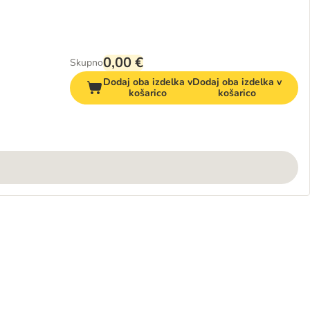
0,00 €
Skupno
Dodaj oba izdelka v
Dodaj oba izdelka v
košarico
košarico