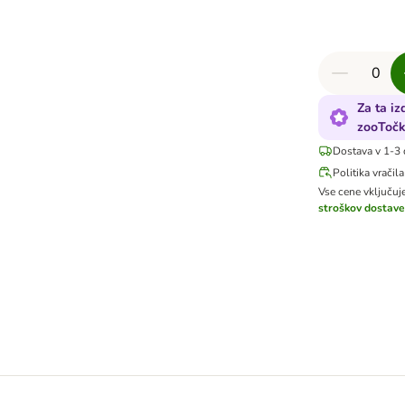
Za ta iz
zooToč
Dostava v 1-3 
Politika vračila
Vse cene vključu
stroškov dostave