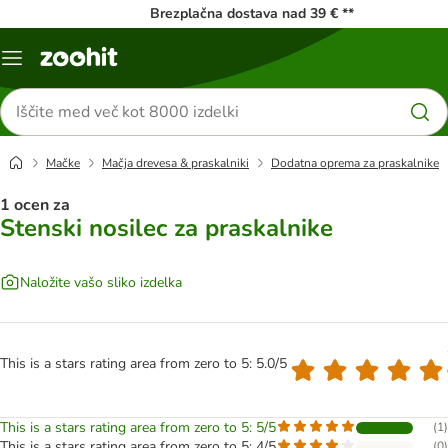
Brezplačna dostava nad 39 € **
Meni
kataloga
Iskanje
izdelkov
Mačke
Mačja drevesa & praskalniki
Dodatna oprema za praskalnike
1 ocen za
Stenski nosilec za praskalnike
Naložite vašo sliko izdelka
This is a stars rating area from zero to 5: 5.0/5
This is a stars rating area from zero to 5: 5/5
(
1
)
This is a stars rating area from zero to 5: 4/5
(
0
)