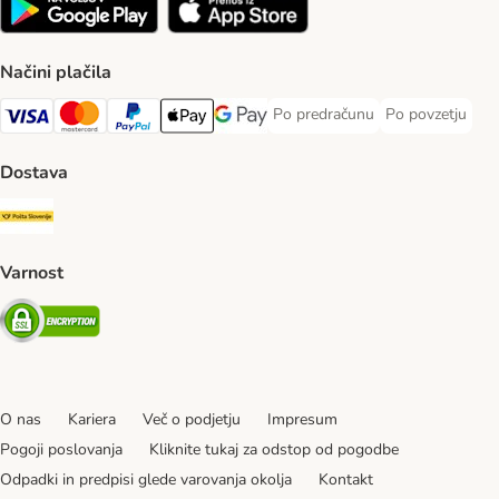
Načini plačila
Po predračunu
Po povzetju
Po predračunu Payment Method
Po povzetju Pa
Visa Payment Method
MasterCard Payment Method
PayPal Payment Method
Apple Pay Payment Method
Google pay Payment Method
Dostava
Pošta Slovenije Shipping Method
Varnost
Security
O nas
Kariera
Več o podjetju
Impresum
Pogoji poslovanja
Kliknite tukaj za odstop od pogodbe
Odpadki in predpisi glede varovanja okolja
Kontakt