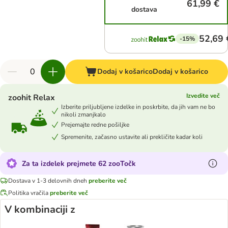
61,99 €
dostava
52,69 
-15%
Dodaj v košarico
Dodaj v košarico
Izvedite več
zoohit Relax
Izberite priljubljene izdelke in poskrbite, da jih vam ne bo
nikoli zmanjkalo
Prejemajte redne pošiljke
Spremenite, začasno ustavite ali prekličite kadar koli
Za ta izdelek prejmete 62 zooTočk
Dostava v 1-3 delovnih dneh
preberite več
Politika vračila
preberite več
V kombinaciji z