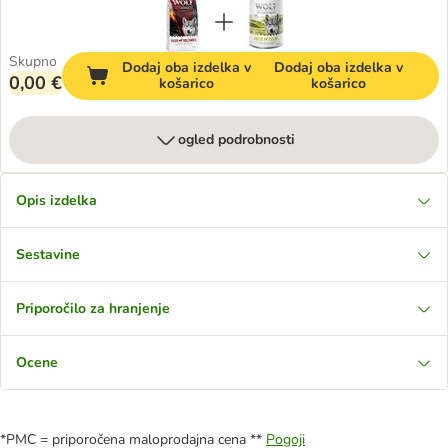
Skupno
Dodaj oba izdelka v
Dodaj oba izdelka v
0,00 €
košarico
košarico
ogled podrobnosti
Opis izdelka
Sestavine
Priporočilo za hranjenje
Ocene
*PMC = priporočena maloprodajna cena **
Pogoji