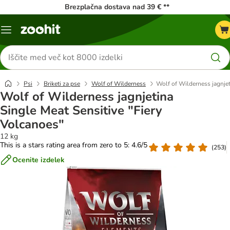
Brezplačna dostava nad 39 € **
Meni
kataloga
Iskanje
izdelkov
Psi
Briketi za pse
Wolf of Wilderness
Wolf of Wilderness jagnjet
Wolf of Wilderness jagnjetina
Single Meat Sensitive "Fiery
Volcanoes"
12 kg
This is a stars rating area from zero to 5: 4.6/5
(
253
)
Ocenite izdelek