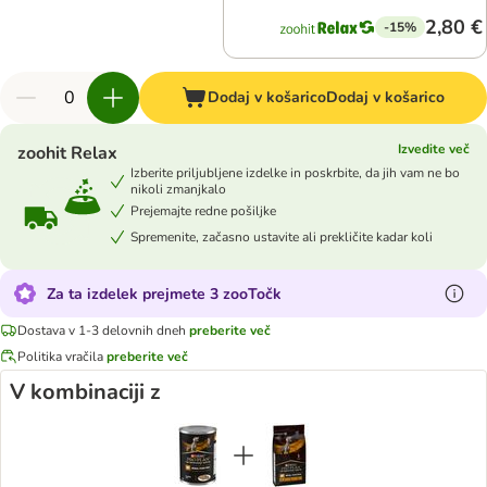
2,80 €
-15%
Dodaj v košarico
Dodaj v košarico
Izvedite več
zoohit Relax
Izberite priljubljene izdelke in poskrbite, da jih vam ne bo
nikoli zmanjkalo
Prejemajte redne pošiljke
Spremenite, začasno ustavite ali prekličite kadar koli
Za ta izdelek prejmete 3 zooTočk
Dostava v 1-3 delovnih dneh
preberite več
Politika vračila
preberite več
V kombinaciji z