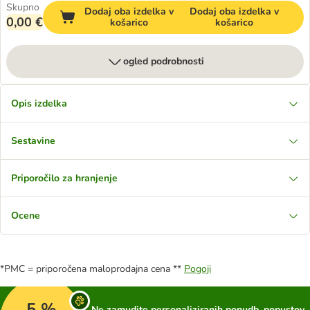
Skupno
Dodaj oba izdelka v
Dodaj oba izdelka v
0,00 €
košarico
košarico
ogled podrobnosti
Opis izdelka
Sestavine
Priporočilo za hranjenje
Ocene
*PMC = priporočena maloprodajna cena **
Pogoji
5 %
Ne zamudite personaliziranih ponudb, popustov