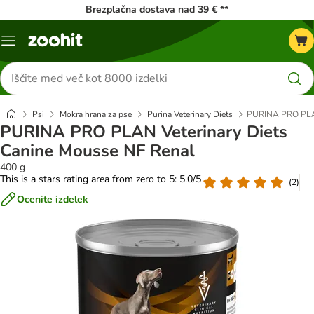
Brezplačna dostava nad 39 € **
Meni
kataloga
Iskanje
izdelkov
Psi
Mokra hrana za pse
Purina Veterinary Diets
PURINA PRO PLAN
PURINA PRO PLAN Veterinary Diets
Canine Mousse NF Renal
400 g
This is a stars rating area from zero to 5: 5.0/5
(
2
)
Ocenite izdelek