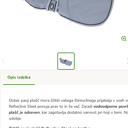
Opis izdelka
Dober pasji plašč mora ščititi vašega štirinožnega prijatelja v vseh 
Reflective Steel ponuja prav to in še več. Zaradi
vodoodporne površ
plašč je odseven
, kar zagotavlja dodatno varnost pri hoji v temi. N
udobje.