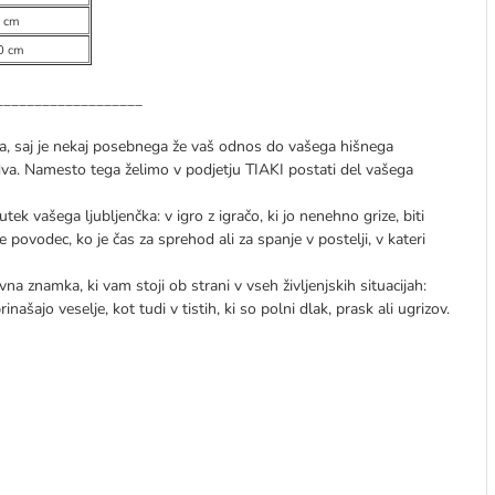
0 cm
0 cm
___________________
a, saj je nekaj posebnega že vaš odnos do vašega hišnega
idva. Namesto tega želimo v podjetju TIAKI postati del vašega
utek vašega ljubljenčka: v igro z igračo, ki jo nenehno grize, biti
povodec, ko je čas za sprehod ali za spanje v postelji, v kateri
na znamka, ki vam stoji ob strani v vseh življenjskih situacijah:
rinašajo veselje, kot tudi v tistih, ki so polni dlak, prask ali ugrizov.