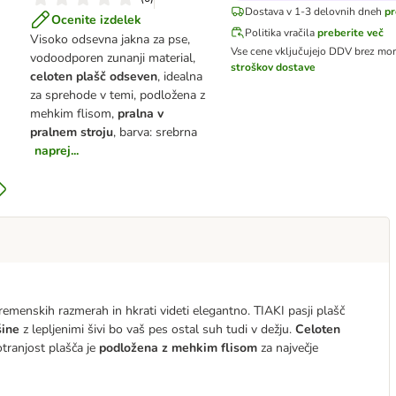
Dostava v 1-3 delovnih dneh
pr
Ocenite izdelek
Politika vračila
preberite več
Visoko odsevna jakna za pse,
Vse cene vključujejo DDV
brez mor
vodoodporen zunanji material,
stroškov dostave
celoten plašč odseven
, idealna
za sprehode v temi, podložena z
mehkim flisom,
pralna v
pralnem stroju
, barva: srebrna
naprej...
vremenskih razmerah in hkrati videti elegantno. TIAKI pasji plašč
ine
z lepljenimi šivi bo vaš pes ostal suh tudi v dežju.
Celoten
otranjost plašča je
podložena z mehkim flisom
za največje