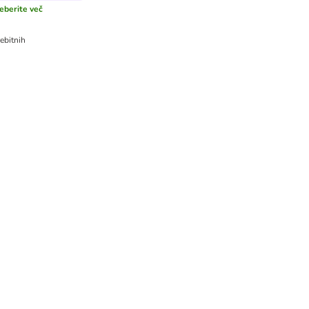
eberite več
ebitnih