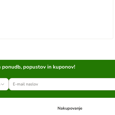
h ponudb, popustov in kuponov!
a
Nakupovanje