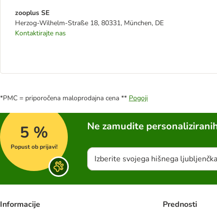
zooplus SE
Herzog-Wilhelm-Straße 18, 80331, München, DE
Kontaktirajte nas
*PMC = priporočena maloprodajna cena **
Pogoji
Ne zamudite personalizirani
5 %
Popust ob prijavi!
Izberite svojega hišnega ljubljenčk
Informacije
Prednosti