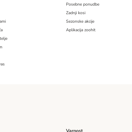
Posebne ponudbe
Zadnji kosi
dami
Sezonske akcije
ča
Aplikacija zoohit
telje
am
vas
Varnost