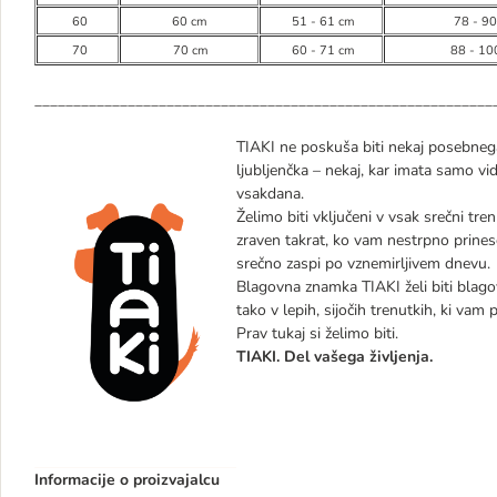
60
60 cm
51 - 61 cm
78 - 9
70
70 cm
60 - 71 cm
88 - 10
___________________________________________________________
TIAKI ne poskuša biti nekaj posebneg
ljubljenčka – nekaj, kar imata samo v
vsakdana.
Želimo biti vključeni v vsak srečni tren
zraven takrat, ko vam nestrpno prinese 
srečno zaspi po vznemirljivem dnevu.
Blagovna znamka TIAKI želi biti blagov
tako v lepih, sijočih trenutkih, ki vam p
Prav tukaj si želimo biti.
TIAKI. Del vašega življenja.
Informacije o proizvajalcu