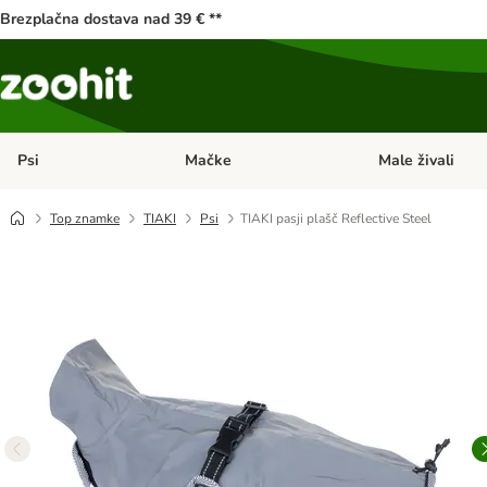
Brezplačna dostava nad 39 € **
Psi
Mačke
Male živali
Odprite meni kategorij: Psi
Odprite meni kateg
Top znamke
TIAKI
Psi
TIAKI pasji plašč Reflective Steel