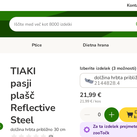
Konta
Iskanje
izdelkov
Ptice
Dietna hrana
orij: Mačke
Odprite meni kategorij: Male živali
Odprite meni kategorij: Ptice
TIAKI
Izberite izdelek (3 možnosti)
dolžina hrbta pribl
pasji
2144828.4
plašč
21,99 €
21,99 € / kos
Reflective
D
Steel
k
Za ta izdelek prejmet
dolžina hrbta približno 30 cm
zooTočk
(
0
)