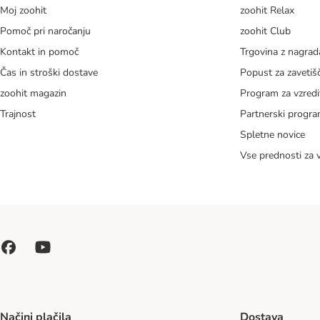
Moj zoohit
zoohit Relax
Pomoč pri naročanju
zoohit Club
Kontakt in pomoč
Trgovina z nagra
Čas in stroški dostave
Popust za zavetiš
zoohit magazin
Program za vzredi
Trajnost
Partnerski progr
Spletne novice
Vse prednosti za 
Načini plačila
Dostava