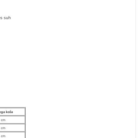
es suh
ega koša
2 cm
2 cm
6 cm