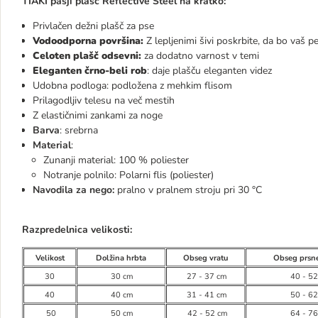
TIAKI pasji plašč Reflective Steel na kratko:
Privlačen dežni plašč za pse
Vodoodporna površina:
Z lepljenimi šivi poskrbite, da bo vaš p
Celoten plašč odsevni:
za dodatno varnost v temi
Eleganten črno-beli rob
: daje plašču eleganten videz
Udobna podloga:
podložena z mehkim flisom
Prilagodljiv telesu na več mestih
Z elastičnimi zankami za noge
Barva
: srebrna
Material
:
Zunanji material: 100 % poliester
Notranje polnilo: Polarni flis (poliester)
Navodila za nego:
pralno v pralnem stroju pri 30 °C
Razpredelnica velikosti:
Velikost
Dolžina hrbta
Obseg vratu
Obseg prsn
30
30 cm
27 - 37 cm
40 - 5
40
40 cm
31 - 41 cm
50 - 6
50
50 cm
42 - 52 cm
64 - 7