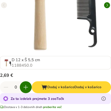
D 12 x Š 5,5 cm
1188450.0
2,69 €
Dodaj v košarico
Dodaj v košarico
Za ta izdelek prejmete 3 zooTočk
Dostava v 1-3 delovnih dneh
preberite več