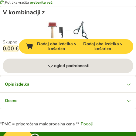
Politika vračila
preberite več
V kombinaciji z
Skupno
Dodaj oba izdelka v
Dodaj oba izdelka v
0,00 €
košarico
košarico
ogled podrobnosti
Opis izdelka
Ocene
*PMC = priporočena maloprodajna cena **
Pogoji