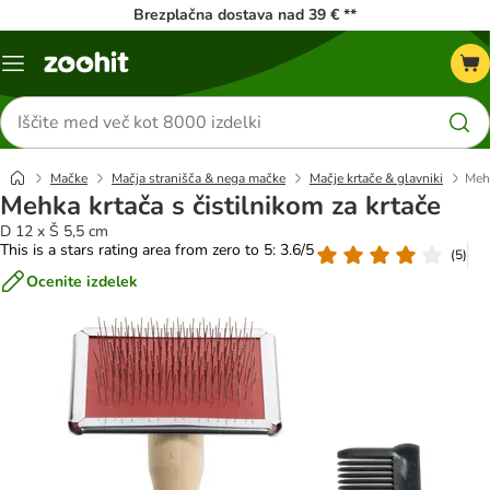
Brezplačna dostava nad 39 € **
Meni
kataloga
Iskanje
izdelkov
Mačke
Mačja stranišča & nega mačke
Mačje krtače & glavniki
Mehk
Mehka krtača s čistilnikom za krtače
D 12 x Š 5,5 cm
This is a stars rating area from zero to 5: 3.6/5
(
5
)
Ocenite izdelek