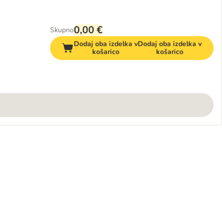
0,00 €
Skupno
Dodaj oba izdelka v
Dodaj oba izdelka v
košarico
košarico