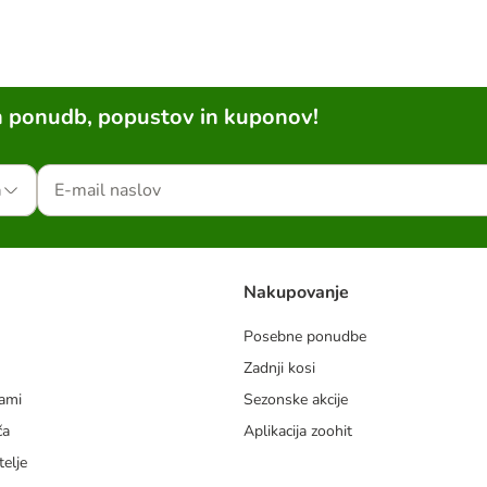
h ponudb, popustov in kuponov!
a
Nakupovanje
Posebne ponudbe
Zadnji kosi
dami
Sezonske akcije
ča
Aplikacija zoohit
telje