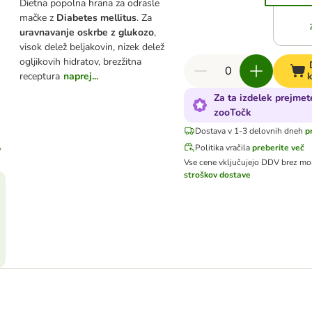
Dietna popolna hrana za odrasle
mačke z
Diabetes mellitus
. Za
uravnavanje oskrbe z glukozo
,
visok delež beljakovin, nizek delež
ogljikovih hidratov, brezžitna
receptura
naprej...
Za ta izdelek prejmet
zooTočk
Dostava v 1-3 delovnih dneh
p
Politika vračila
preberite več
Vse cene vključujejo DDV
brez mor
stroškov dostave