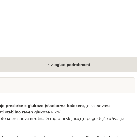
abetes 8 x 85 g
ogled podrobnosti
je preskrbe z glukozo (sladkorna bolezen)
, je zasnovana
ati
stabilno raven glukoze
v krvi.
otena presnova inzulina. Simptomi vključujejo pogostejše uživanje