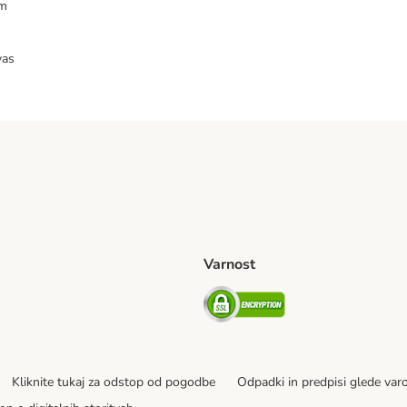
am
vas
Varnost
venije Shipping Method
Security
Kliknite tukaj za odstop od pogodbe
Odpadki in predpisi glede var