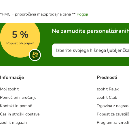
*PMC = priporočena maloprodajna cena **
Pogoji
Ne zamudite personalizirani
5 %
Popust ob prijavi!
Izberite svojega hišnega ljubljenčk
Informacije
Prednosti
Moj zoohit
zoohit Relax
Pomoč pri naročanju
zoohit Club
Kontakt in pomoč
Trgovina z nagra
Čas in stroški dostave
Popust za zavetiš
zoohit magazin
Program za vzredi