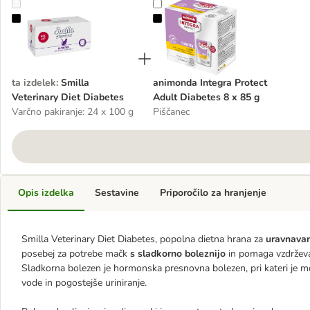
Smilla Veterinary Diet Diabetes
animonda Integra Protect Adult Di
ta izdelek
:
Smilla
animonda Integra Protect
Veterinary Diet Diabetes
Adult Diabetes 8 x 85 g
Varčno pakiranje: 24 x 100 g
Piščanec
Opis izdelka
Sestavine
Priporočilo za hranjenje
Smilla Veterinary Diet Diabetes, popolna dietna hrana za
uravnavan
posebej za potrebe mačk
s sladkorno boleznijo
in pomaga vzdržev
Sladkorna bolezen je hormonska presnovna bolezen, pri kateri je m
vode in pogostejše uriniranje.