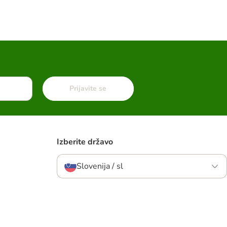
Prijavite se
Izberite državo
Slovenija / sl