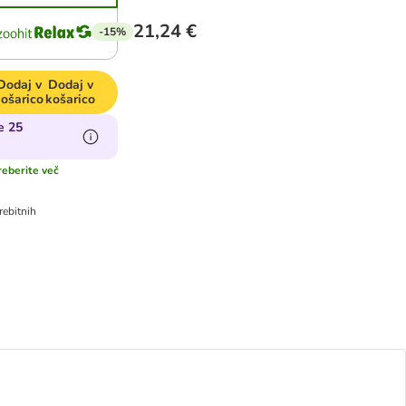
21,24 €
-15%
Dodaj v
Dodaj v
košarico
košarico
e 25
reberite več
ebitnih