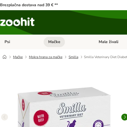
Brezplačna dostava nad 39 € **
Psi
Mačke
Male živali
Odprite meni kategorij: Psi
Odprite meni kateg
Mačke
Mokra hrana za mačke
Smilla
Smilla Veterinary Diet Diabe