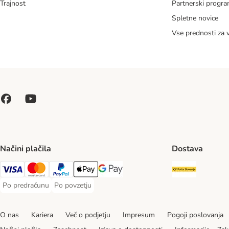
Trajnost
Partnerski progr
Spletne novice
Vse prednosti za 
Načini plačila
Dostava
Pošta Slo
Visa Payment Method
MasterCard Payment Method
PayPal Payment Method
Apple Pay Payment Method
Google pay Payment Method
Po predračunu
Po povzetju
Po predračunu Payment Method
Po povzetju Payment Method
O nas
Kariera
Več o podjetju
Impresum
Pogoji poslovanja