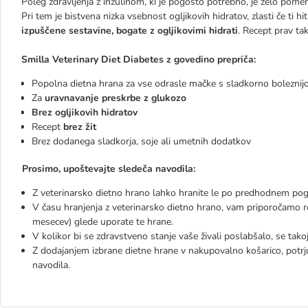
Poleg zdravljenja z inzulinom, ki je pogosto potrebno, je zelo pom
Pri tem je bistvena nizka vsebnost ogljikovih hidratov, zlasti če ti h
izpuščene sestavine, bogate z ogljikovimi hidrati
. Recept prav t
Smilla Veterinary Diet Diabetes z govedino prepriča:
Popolna dietna hrana za vse odrasle mačke s sladkorno boleznij
Za
uravnavanje preskrbe z glukozo
Brez ogljikovih hidratov
Recept
brez žit
Brez dodanega sladkorja, soje ali umetnih dodatkov
Prosimo, upoštevajte sledeča navodila:
Z veterinarsko dietno hrano lahko hranite le po predhodnem pog
V času hranjenja z veterinarsko dietno hrano, vam priporočamo re
mesecev) glede uporate te hrane.
V kolikor bi se zdravstveno stanje vaše živali poslabšalo, se tako
Z dodajanjem izbrane dietne hrane v nakupovalno košarico, potrjuj
navodila.