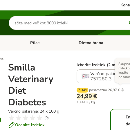
Konta
Iskanje
izdelkov
Ptice
Dietna hrana
orij: Mačke
Odprite meni kategorij: Male živali
Odprite meni kategorij: Ptice
tes
Smilla
Skupna 
Izberite izdelek (2 možnosti
izdelkov
kupite
Varčno pakiranje: 
Veterinary
posam
757280.3
Diet
-7.34%
posamezno
26,97 €
24,99 €
Diabetes
10,41 € / kg
Varčno pakiranje: 24 x 100 g
En
(
0
)
do
Ocenite izdelek