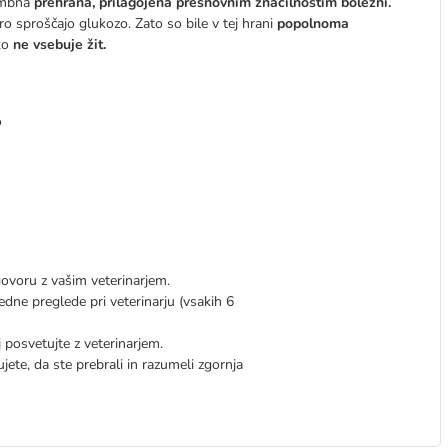
embna
prehrana, prilagojena presnovnim značilnostim bolezni.
itro sproščajo glukozo. Zato so bile v tej hrani
popolnoma
ako
ne vsebuje žit.
o
ovoru z vašim veterinarjem.
dne preglede pri veterinarju (vsakih 6
j posvetujte z veterinarjem.
ete, da ste prebrali in razumeli zgornja