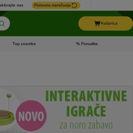
ktirajte nas
Ponovno naročanje
Košarica
Top znamke
% Ponudbe
Odprite meni kategorij: Dietna hrana
Odprite meni kategorij: Top znam