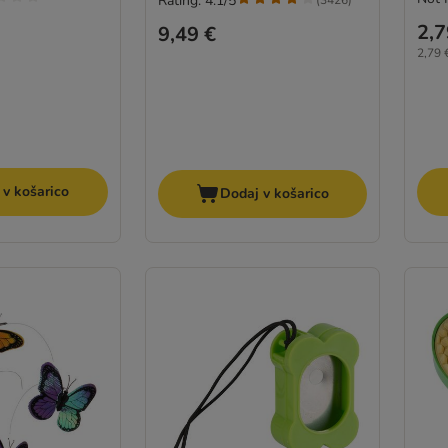
Rating: 4.1/5
(
3426
)
2,7
9,49 €
2,79 €
 v košarico
Dodaj v košarico