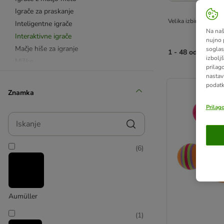
Igrače za praskanje
Velika izbira interak
Inteligentne igrače
Na naš
Interaktivne igrače
nujno 
Mačje hiše za igranje
soglas
1 - 48 od 145 rez
izboljš
Miške
prilag
Igrače iz kartona
product items ha
nastav
podatk
Posebej priljubljene
Znamka
Shranjevanje igrač
Prilag
Tuneli & vreče za igranje
Iskanje
Žoge
Trixie
(
6
)
Aumüller
(
1
)