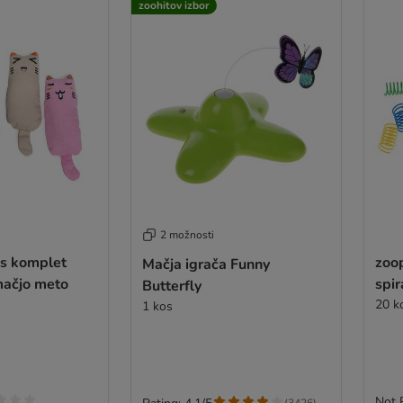
zoohitov izbor
2 možnosti
cs komplet
zoo
Mačja igrača Funny
 mačjo meto
spir
Butterfly
20 k
1 kos
Not 