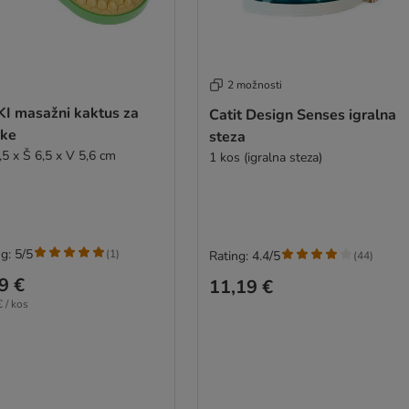
2 možnosti
KI masažni kaktus za
Catit Design Senses igralna
ke
steza
,5 x Š 6,5 x V 5,6 cm
1 kos (igralna steza)
g: 5/5
(
1
)
Rating: 4.4/5
(
44
)
9 €
11,19 €
 / kos