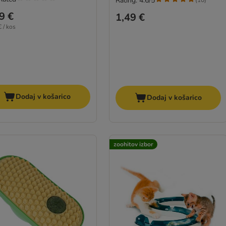
Rating: 4.6/5
(
10
)
9 €
1,49 €
 / kos
Dodaj v košarico
Dodaj v košarico
zoohitov izbor