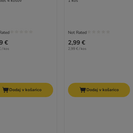
let 4 kosov
1 kos
Rated
Not Rated
9 €
2,99 €
 / kos
2,99 € / kos
Dodaj v košarico
Dodaj v košarico