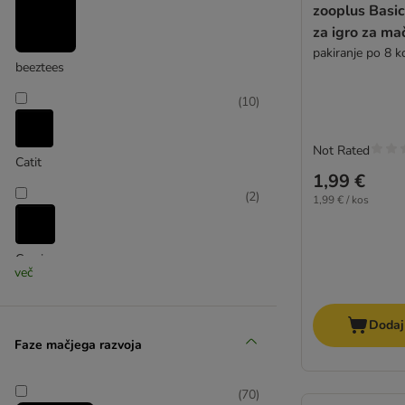
zooplus Basi
za igro za ma
pakiranje po 8 
beeztees
(
10
)
Not Rated
Catit
1,99 €
(
2
)
1,99 € / kos
Croci
več
(
3
)
Dodaj
Faze mačjega razvoja
(
70
)