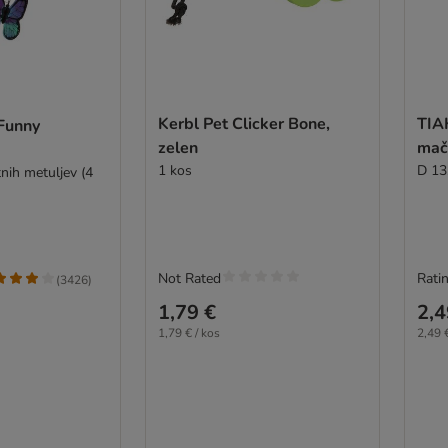
Kerbl Pet Clicker Bone,
TIA
 Funny
zelen
mač
1 kos
D 13
nih metuljev (4
Not Rated
Ratin
(
3426
)
1,79 €
2,4
1,79 € / kos
2,49 €