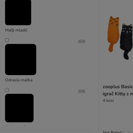
Designed by Lotte
(
2
)
Mačji mladič
(
69
)
ferplast
Odrasla mačka
zooplus Basi
(
58
)
igrač Kitty z
4 kosi
Senior mačka
Not Rated