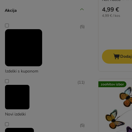
4,99 €
Akcija
4,99 € / kos
(
5
)
Dodaj
Izdelki s kuponom
(
11
)
zoohitov izbor
Novi izdelki
(
5
)