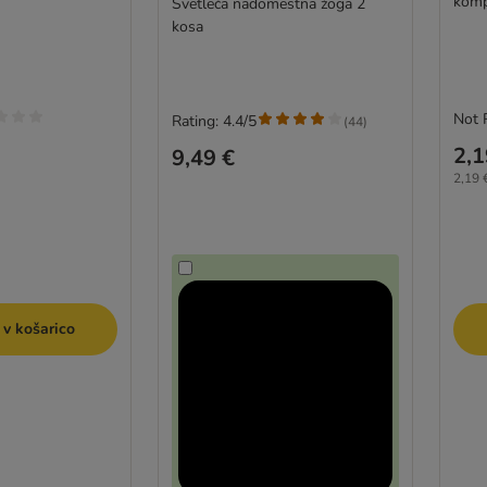
komp
Svetleča nadomestna žoga 2
kosa
Not 
Rating: 4.4/5
(
44
)
2,1
9,49 €
2,19 €
 v košarico