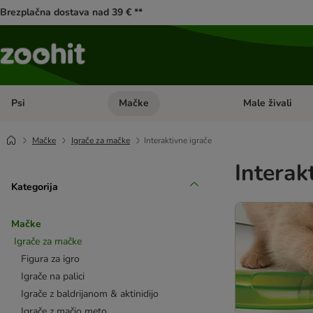
Brezplačna dostava nad 39 € **
Psi
Mačke
Male živali
Odprite meni kategorij: Psi
Odprite meni kateg
Mačke
Igrače za mačke
Interaktivne igrače
Interak
Kategorija
Mačke
Igrače za mačke
Figura za igro
Igrače na palici
Igrače z baldrijanom & aktinidijo
Igrače z mačjo meto