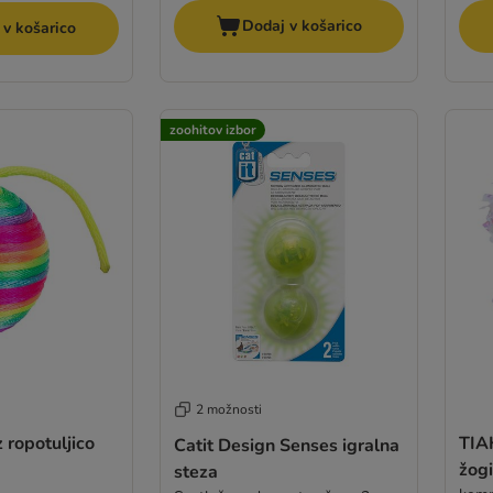
Dodaj v košarico
 v košarico
zoohitov izbor
2 možnosti
z ropotuljico
TIA
Catit Design Senses igralna
žog
steza