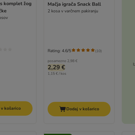
cs komplet žog
Mačja igrača Snack Ball
čke
2 kosa v varčnem pakiranju
kosov
Rating: 4.6/5
(
10
)
posamezno
2,98 €
I
2,29 €
1,15 € / kos
 v košarico
Dodaj v košarico