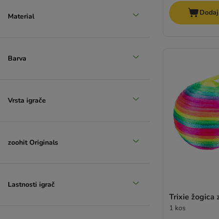
Dodaj
Material
Barva
Vrsta igrače
zoohit Originals
Lastnosti igrač
Trixie žogica 
1 kos