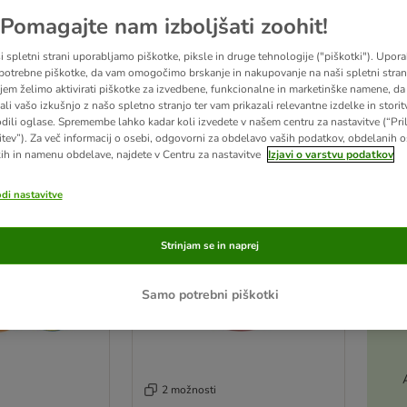
Pomagajte nam izboljšati zoohit!
tivnih igrač z nagrado skozi hrano. Dovolj gibanja in dejavnosti pomagajo vzdrževati
i spletni strani uporabljamo piškotke, piksle in druge tehnologije ("piškotki"). Upor
potrebne piškotke, da vam omogočimo brskanje in nakupovanje na naši spletni strani
jem želimo aktivirati piškotke za izvedbene, funkcionalne in marketinške namene, da 
ultatov
ali vašo izkušnjo z našo spletno stranjo ter vam prikazali relevantne izdelke in storitv
odili oglase. Spremembe lahko kadar koli izvedete v našem centru za nastavitve (“Pri
ve been changed
itev”). Za več informacij o osebi, odgovorni za obdelavo vaših podatkov, obdelanih 
ih in namenu obdelave, najdete v Centru za nastavitve
Izjavi o varstvu podatkov
zoohitov izbor
odi nastavitve
Strinjam se in naprej
Samo potrebni piškotki
2 možnosti