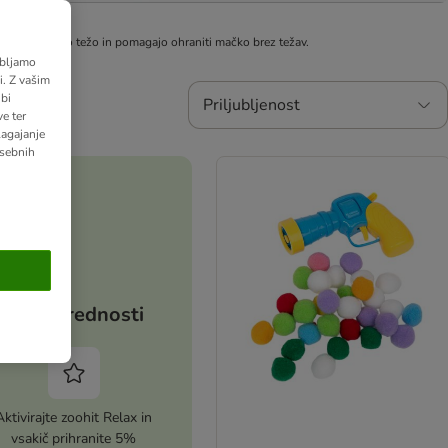
 zdravo telesno težo in pomagajo ohraniti mačko brez težav.
abljamo
. Z vašim
bi
Priljubljenost
e ter
lagajanje
osebnih
Vaše prednosti
Aktivirajte zoohit Relax in
vsakič prihranite 5%