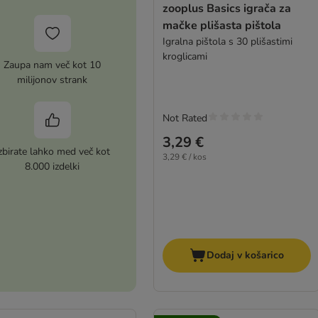
zooplus Basics igrača za
mačke plišasta pištola
Igralna pištola s 30 plišastimi
kroglicami
Zaupa nam več kot 10
milijonov strank
Not Rated
3,29 €
zbirate lahko med več kot
3,29 € / kos
8.000 izdelki
Dodaj v košarico