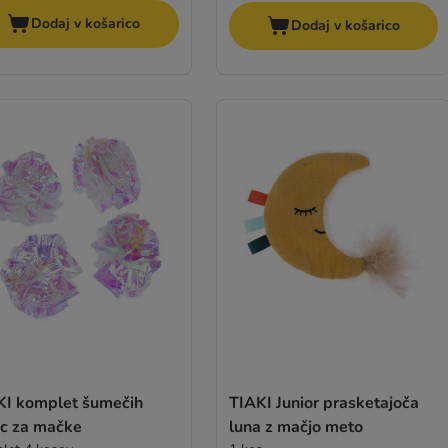
Dodaj v košarico
Dodaj v košarico
KI komplet šumečih
TIAKI Junior prasketajoča
ic za mačke
luna z mačjo meto