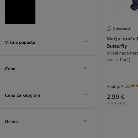
2 možnosti
Znižani izdelki
Mačja igrača
Višina popusta
(
9
)
Butterfly
4 kosi nadomest
kosi = 1 set)
Cena
zoohitov izbor
Rating: 4.1/5
Cena za kilogram
2,99 €
0,75 € / kos
Ocena