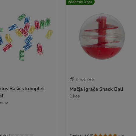
zoohitov izbor
2 možnosti
plus Basics komplet
Mačja igrača Snack Ball
al
1 kos
osov
Rated